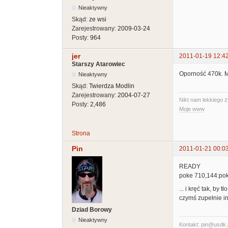
Nieaktywny
Skąd:
ze wsi
Zarejestrowany:
2009-03-24
Posty:
964
jer
2011-01-19 12:4
Starszy Atarowiec
Oporność 470k. M
Nieaktywny
Skąd:
Twierdza Modlin
Zarejestrowany:
2004-07-27
Nikt nam lekkiego ż
Posty:
2,486
Moje www
Strona
Pin
2011-01-21 00:0
READY
poke 710,144:po
... i kręć tak, by
czymś zupełnie in
Dziad Borowy
Nieaktywny
Kontakt: pin@usdk.