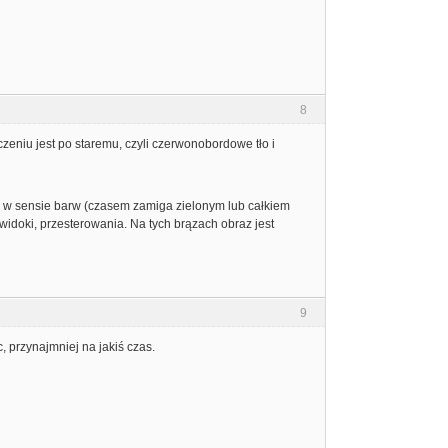
8
eniu jest po staremu, czyli czerwonobordowe tło i
lny w sensie barw (czasem zamiga zielonym lub całkiem
owidoki, przesterowania. Na tych brązach obraz jest
9
 przynajmniej na jakiś czas.