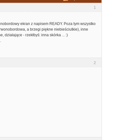
1
wonobordowy ekran z napisem READY. Poza tym wszystko
czrwonobordowa, a brzegi piękne niebieściutkie), inne
 działające - rzekłbyś: inna skórka ... :)
.
2