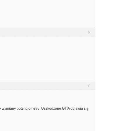
6
7
tyczący wymiany potencjometru. Uszkodzone GTIA objawia się