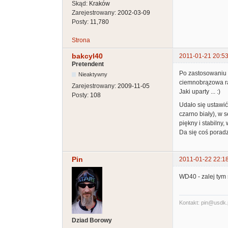
Skąd:
Kraków
Zarejestrowany:
2002-03-09
Posty:
11,780
Strona
bakcyl40
2011-01-21 20:53
Pretendent
Po zastosowaniu 
Nieaktywny
ciemnobrązowa r
Zarejestrowany:
2009-11-05
Jaki uparty ... :)
Posty:
108
Udało się ustawić
czarno biały), w 
piękny i stabilny,
Da się coś porad
Pin
2011-01-22 22:1
WD40 - zalej tym 
Kontakt: pin@usdk.
Dziad Borowy