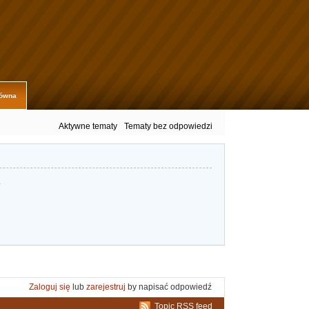
łówna
Aktywne tematy
Tematy bez odpowiedzi
.
Zaloguj się
lub
zarejestruj
by napisać odpowiedź
Topic RSS feed