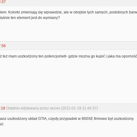
3:37
łem. Kolorki zmieniają się wprawdzie, ale w obrębie tych samych, podobnych barw
łaśnie ten element jest do wymiany?
7:56
ż też mam uszkodzony ten potencjometr- gdzie mozna go kupić i jaka ma opornoś
:18
Ostatnio edytowany przez secon (2011-01-19 11:44:37)
sz uszkodzony układ GTIA, częsty przypadek w 800XE firmowo był uszkodzony.
ić.