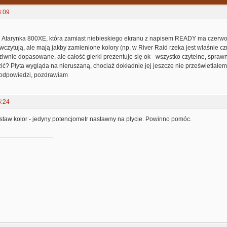
3:09
 Atarynka 800XE, która zamiast niebieskiego ekranu z napisem READY ma czer
ię wczytują, ale mają jakby zamienione kolory (np. w River Raid rzeka jest właśnie 
ziwnie dopasowane, ale całość gierki prezentuje się ok - wszystko czytelne, sprawne,
ić? Płyta wygląda na nieruszaną, chociaż dokładnie jej jeszcze nie prześwietlałem
 podpowiedzi, pozdrawiam
5:24
staw kolor - jedyny potencjometr nastawny na płycie. Powinno pomóc.