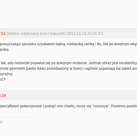
:53
Ostatnio edytowany przez bakcyl40 (2011-01-21 21:04:37)
powyższego sposobu uzyskałem ładną, niebieską ramkę i tło. Ale po kolejnym włącz
amka.
 tak, aby niebieski pojawiał się po kolejnym restarcie. Jednak obraz jest niestabi
sensie geometrii (jakby lekko przestawiony w lewo) i ogólnie pojawiają się jakieś p
 wyraźny.
zić?
8:29
specyfikiem potencjometr i pokręć nim chwile, może się "rozrusza". Powinno pomóc,
pl