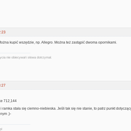
2:23
ożna kupić wszędzie, np. Allegro. Można też zastąpić dwoma opornikami.
ycia nie obiecywał i słowa dotrzymał.
3:27
ke 712,144
 tło i ramka stała się ciemno-niebieska. Jeśli tak się nie stanie, to patrz punkt do
nym ;)-
pl