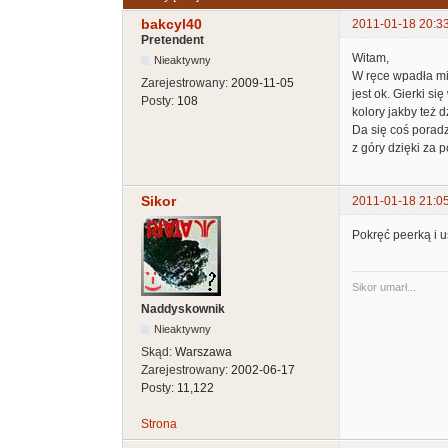
bakcyl40
2011-01-18 20:3
Pretendent
Witam,
Nieaktywny
W ręce wpadła mi
Zarejestrowany:
2009-11-05
jest ok. Gierki s
Posty:
108
kolory jakby też d
Da się coś poradz
z góry dzięki za
Sikor
2011-01-18 21:0
Pokręć peerką i u
Sikor umarł...
Naddyskownik
Nieaktywny
Skąd:
Warszawa
Zarejestrowany:
2002-06-17
Posty:
11,122
Strona