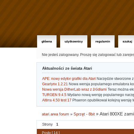
główna
użytkownicy
regulamin
szukaj
Nie jesteś zalogowany.
Proszę się zalogować lub zareje
Aktualności ze świata Atari
APE: nowy edytor grafiki dla Atari
Narzędzie stworzone z 
Gearlynx 1.2.21
Nowa wersja popularnego emulatora kons
Nowa wersja DitherLab wraz z źródłami
Teraz można eks
TURGEN 9.4.5
Wydano nową wersję popularnego narzę
Altirra 4.50 test 17
Phaeron opublikował kolejną wersję t
»
Atari 800XE zami
atari.area forum
»
Sprzęt - 8bit
Strony
1
Posty [ 14 ]