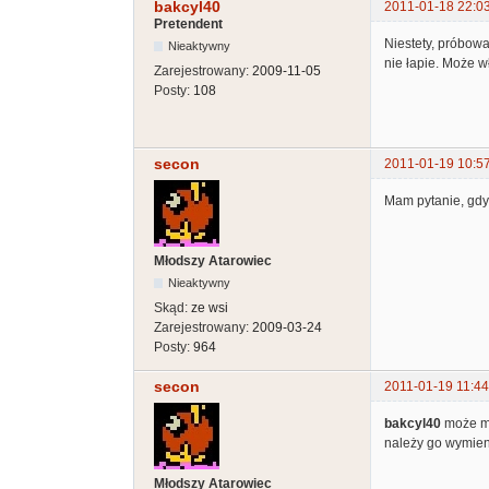
bakcyl40
2011-01-18 22:0
Pretendent
Niestety, próbowa
Nieaktywny
nie łapie. Może w
Zarejestrowany:
2009-11-05
Posty:
108
secon
2011-01-19 10:5
Mam pytanie, gdy
Młodszy Atarowiec
Nieaktywny
Skąd:
ze wsi
Zarejestrowany:
2009-03-24
Posty:
964
secon
2011-01-19 11:44
bakcyl40
może ma
należy go wymien
Młodszy Atarowiec