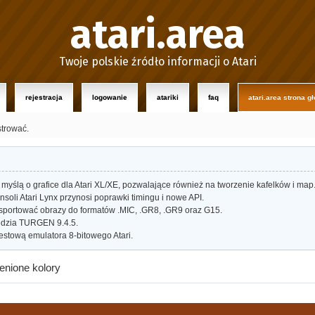
atari.area
Twoje polskie źródło informacji o Atari
rejestracja
logowanie
atariki
faq
atari.area strona g
strować.
myślą o grafice dla Atari XL/XE, pozwalające również na tworzenie kafelków i map
oli Atari Lynx przynosi poprawki timingu i nowe API.
portować obrazy do formatów .MIC, .GR8, .GR9 oraz G15.
dzia TURGEN 9.4.5.
estową emulatora 8-bitowego Atari.
enione kolory