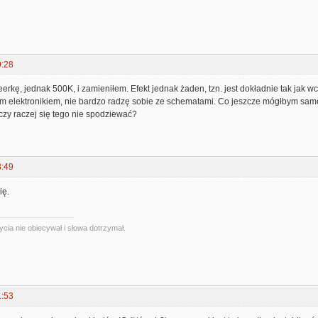
9:28
erkę, jednak 500K, i zamieniłem. Efekt jednak żaden, tzn. jest dokładnie tak jak wc
tem elektronikiem, nie bardzo radzę sobie ze schematami. Co jeszcze mógłbym samo
, czy raczej się tego nie spodziewać?
8:49
ię.
ycia nie obiecywał i słowa dotrzymał.
1:53