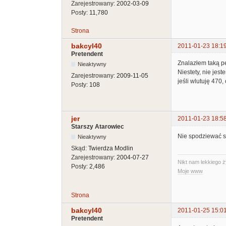
Zarejestrowany:
2002-03-09
Posty:
11,780
Strona
bakcyl40
2011-01-23 18:1
Pretendent
Znalazłem taką pe
Nieaktywny
Niestety, nie jes
Zarejestrowany:
2009-11-05
jeśli wlutuję 470
Posty:
108
jer
2011-01-23 18:5
Starszy Atarowiec
Nie spodziewać s
Nieaktywny
Skąd:
Twierdza Modlin
Zarejestrowany:
2004-07-27
Nikt nam lekkiego ż
Posty:
2,486
Moje www
Strona
bakcyl40
2011-01-25 15:0
Pretendent