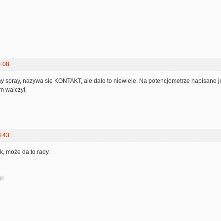
4:08
ny spray, nazywa się KONTAKT, ale dało to niewiele. Na potencjometrze napisane j
ym walczył.
3:43
k, może da to rady.
pl