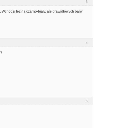
3
. Wchodzi też na czarno-biały, ale prawidłowych barw
4
ć?
5