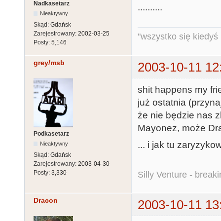
Nadkasetarz
..........
Nieaktywny
Skąd:
Gdańsk
Zarejestrowany:
2002-03-25
"wszystko się kiedyś k
Posty:
5,146
grey/msb
2003-10-11 12
shit happens my frie
już ostatnia (przyn
że nie będzie nas z
Mayonez, może Dr
Podkasetarz
... i jak tu zaryzyko
Nieaktywny
Skąd:
Gdańsk
Zarejestrowany:
2003-04-30
Posty:
3,330
Silly Venture - break
Dracon
2003-10-11 13