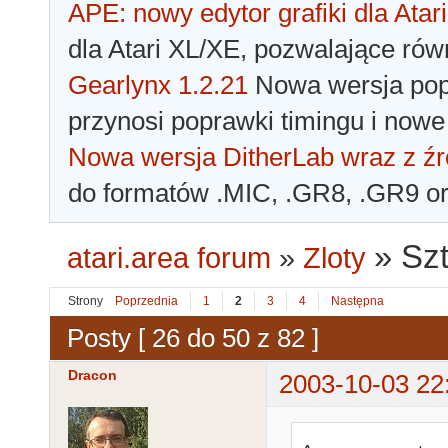
APE: nowy edytor grafiki dla Atari
dla Atari XL/XE, pozwalające rów
Gearlynx 1.2.21
Nowa wersja popu
przynosi poprawki timingu i nowe
Nowa wersja DitherLab wraz z źr
do formatów .MIC, .GR8, .GR9 o
»
Szt
atari.area forum
»
Zloty
Strony
Poprzednia
1
2
3
4
Następna
Posty [ 26 do 50 z 82 ]
Dracon
2003-10-03 22