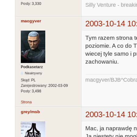
Posty:
3,330
Silly Venture - break
macgyver
2003-10-14 10
Tym razem strona t
poziomie. A co do T
wiecej tyle samo i 
zachowaniu.
Podkasetarz
Nieaktywny
macgyver/BJB^Cobr
Skąd:
PL
Zarejestrowany:
2002-03-09
Posty:
3,498
Strona
grey/msb
2003-10-14 10
Mac, ja naprawdę nie
Ja niestety nie mo