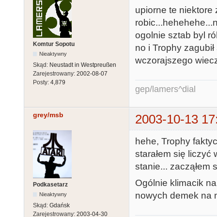
upiorne te niektore
robic...hehehehe...
ogolnie sztab byl r
Komtur Sopotu
no i Trophy zagubił
Nieaktywny
wczorajszego wieczo
Skąd:
Neustadt in Westpreußen
Zarejestrowany:
2002-08-07
Posty:
4,879
gep/lamers^dial
grey/msb
2003-10-13 17
hehe, Trophy faktyc
starałem się liczyć
stanie... zacząłem s
Ogólnie klimacik na
Podkasetarz
nowych demek na ma
Nieaktywny
Skąd:
Gdańsk
Zarejestrowany:
2003-04-30