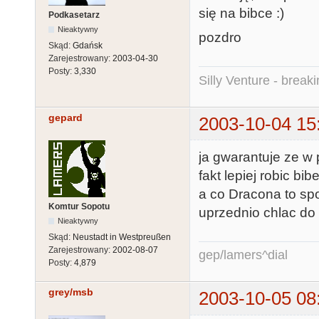
się na bibce :)
Podkasetarz
Nieaktywny
pozdro
Skąd:
Gdańsk
Zarejestrowany:
2003-04-30
Posty:
3,330
Silly Venture - break
gepard
2003-10-04 15
ja gwarantuje ze w
fakt lepiej robic b
a co Dracona to sp
Komtur Sopotu
uprzednio chlac do
Nieaktywny
Skąd:
Neustadt in Westpreußen
Zarejestrowany:
2002-08-07
gep/lamers^dial
Posty:
4,879
grey/msb
2003-10-05 08