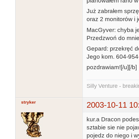
planowałem rano w 
Już zabrałem sprzę
oraz 2 monitorów i 
MacGyver: chyba je
Przedzwoń do mnie 
Gepard: przekręć d
Jego kom. 604-954
pozdrawiam![/u][/b]
Silly Venture - break
stryker
2003-10-11 10
kur.a Dracon podesl
sztabie sie nie poja
pojedz do niego i wyci