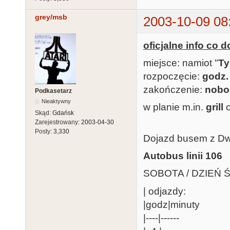
grey/msb
2003-10-09 08
oficjalne info co d
miejsce: namiot "
Ty
rozpoczęcie:
godz.
zakończenie:
nobo
Podkasetarz
Nieaktywny
w planie m.in.
grill
o
Skąd:
Gdańsk
Zarejestrowany:
2003-04-30
Posty:
3,330
Dojazd busem z D
Autobus linii 106
SOBOTA / DZIEŃ
| odjazdy:
|godz|minuty
|----|------