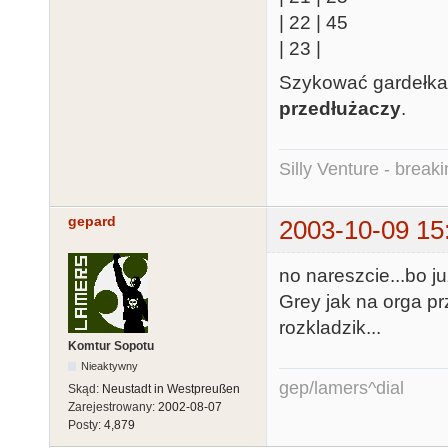
| 22 | 45
| 23 |
Szykować gardełka 
przedłużaczy
.
Silly Venture - break
gepard
2003-10-09 15
no nareszcie...bo j
Grey jak na orga pr
rozkladzik...
Komtur Sopotu
Nieaktywny
gep/lamers^dial
Skąd:
Neustadt in Westpreußen
Zarejestrowany:
2002-08-07
Posty:
4,879