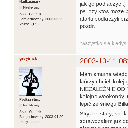
Nadkasetarz
jak go podlaczyc ;)
Nieaktywny
ps. czy ktos moze 
Skąd:
Gdańsk
atarki podlaczyli prz
Zarejestrowany:
2002-03-25
Posty:
5,146
pozdr.
"wszystko się kiedyś k
grey/msb
2003-10-11 08
Mam smutną wiadomo
którzy chcieli kolej
NIEZALEŻNIE OD 
kolejne weekendy, 
Podkasetarz
lepić ze śniegu Billa
Nieaktywny
Skąd:
Gdańsk
Stryker: stary, spok
Zarejestrowany:
2003-04-30
sprawdzałem już poc
Posty:
3,330