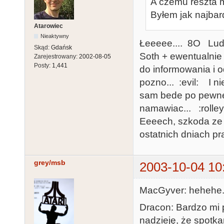
A czemu reszta m
Byłem jak najbard
Atarowiec
Nieaktywny
Łeeeee.... 8O Ludzi
Skąd:
Gdańsk
Soth + ewentualnie
Zarejestrowany:
2002-08-05
Posty:
1,441
do informowania i od
pozno... :evil: I n
sam bede po pewnej
namawiac... :roll
Eeeech, szkoda ze 
ostatnich dniach pra
grey/msb
2003-10-04 10
MacGyver: hehehe..
Dracon: Bardzo mi 
nadzieję, że spotk