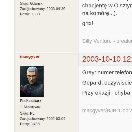
Skąd:
Gdańsk
chacjentę w Olszty
Zarejestrowany:
2003-04-30
na komórę...).
Posty:
3,330
grtx!
Silly Venture - break
macgyver
2003-10-10 12
Grey: numer telefon
Gepard: oczywiscie 
Przy okazji - chyba
Podkasetarz
Nieaktywny
macgyver/BJB^Cobr
Skąd:
PL
Zarejestrowany:
2002-03-09
Posty:
3,498