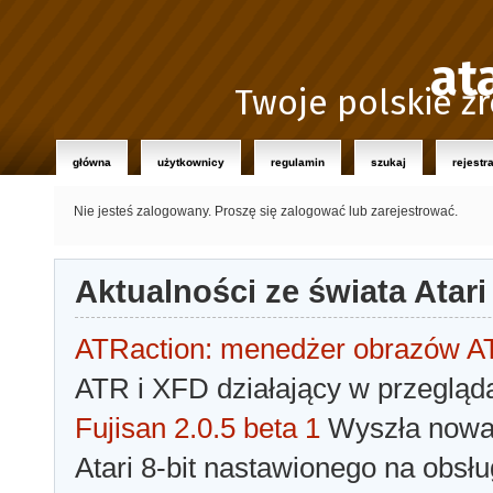
at
Twoje polskie źr
główna
użytkownicy
regulamin
szukaj
rejestr
Nie jesteś zalogowany.
Proszę się zalogować lub zarejestrować.
Aktualności ze świata Atari
ATRaction: menedżer obrazów 
ATR i XFD działający w przegląda
Fujisan 2.0.5 beta 1
Wyszła nowa 
Atari 8-bit nastawionego na obsłu