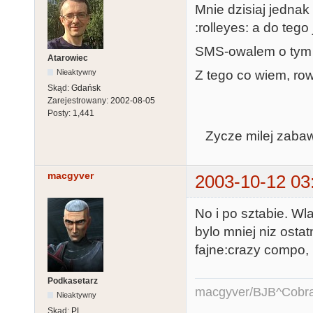
Mnie dzisiaj jednak
:rolleyes: a do tego
SMS-owalem o tym dz
Atarowiec
Z tego co wiem, row
Nieaktywny
Skąd:
Gdańsk
Zarejestrowany:
2002-08-05
Posty:
1,441
Zycze milej zabawy
macgyver
2003-10-12 03
No i po sztabie. Wl
bylo mniej niz osta
fajne:crazy compo,
Podkasetarz
macgyver/BJB^Cobr
Nieaktywny
Skąd:
PL