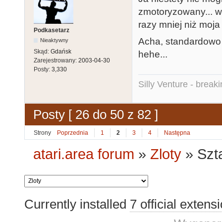
zmotoryzowany... w
razy mniej niż moja
Podkasetarz
Acha, standardowo 
Nieaktywny
Skąd:
Gdańsk
hehe...
Zarejestrowany:
2003-04-30
Posty:
3,330
Silly Venture - break
Posty [ 26 do 50 z 82 ]
Strony
Poprzednia
1
2
3
4
Następna
atari.area forum
»
Zloty
»
Szt
Currently installed
7 official extens