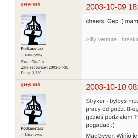
grey/msb
2003-10-09 18
cheers, Gep :) mam 
Silly Venture - break
Podkasetarz
Nieaktywny
Skąd:
Gdańsk
Zarejestrowany:
2003-04-30
Posty:
3,330
grey/msb
2003-10-10 08
Stryker - byłbyś mo
pracy od godz. 8-ej
gdzieś podziałem T
pogadać :(
Podkasetarz
MacGyver: Winio je
Nieaktywny