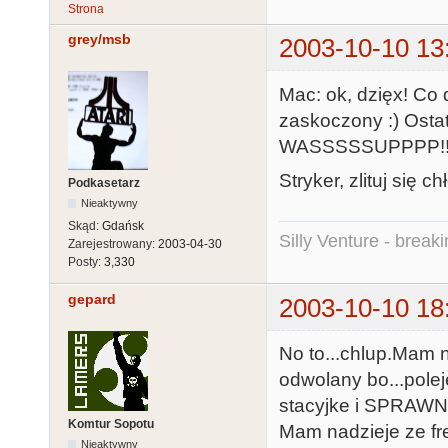
Strona
grey/msb
2003-10-10 13
Mac: ok, dzięx! Co
zaskoczony :) Ostat
WASSSSSUPPPP!!
Stryker, zlituj się c
Podkasetarz
Nieaktywny
Skąd:
Gdańsk
Silly Venture - break
Zarejestrowany:
2003-04-30
Posty:
3,330
gepard
2003-10-10 18
No to...chlup.Mam n
odwolany bo...pole
stacyjke i SPRAWNY 
Komtur Sopotu
Mam nadzieje ze fr
Nieaktywny