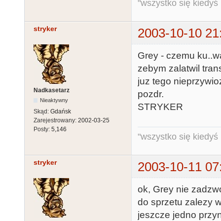
"wszystko się kiedyś k
stryker
2003-10-10 21
Grey - czemu ku..wa
zebym zalatwil trans
juz tego nieprzywioze
Nadkasetarz
pozdr.
Nieaktywny
STRYKER
Skąd:
Gdańsk
Zarejestrowany:
2002-03-25
Posty:
5,146
"wszystko się kiedyś k
stryker
2003-10-11 07
ok, Grey nie zadzwo
do sprzetu zalezy w
jeszcze jedno przyn