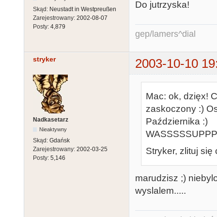
Do jutrzyska!
Skąd:
Neustadt in Westpreußen
Zarejestrowany:
2002-08-07
Posty:
4,879
gep/lamers^dial
stryker
2003-10-10 19
Mac: ok, dzięx! 
zaskoczony :) Ost
Nadkasetarz
Października :)
Nieaktywny
WASSSSSUPPPP
Skąd:
Gdańsk
Stryker, zlituj si
Zarejestrowany:
2002-03-25
Posty:
5,146
marudzisz ;) niebyl
wyslalem.....