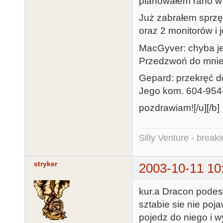
planowałem rano w 
Już zabrałem sprzę
oraz 2 monitorów i 
MacGyver: chyba je
Przedzwoń do mnie 
Gepard: przekręć d
Jego kom. 604-954
pozdrawiam![/u][/b]
Silly Venture - break
stryker
2003-10-11 10
kur.a Dracon podesl
sztabie sie nie poja
pojedz do niego i wyci