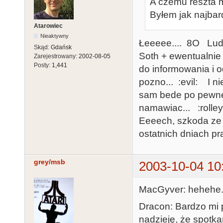
A czemu reszta m
Byłem jak najbard
Atarowiec
Nieaktywny
Łeeeee.... 8O Ludzi
Skąd:
Gdańsk
Soth + ewentualnie
Zarejestrowany:
2002-08-05
Posty:
1,441
do informowania i od
pozno... :evil: I n
sam bede po pewnej
namawiac... :roll
Eeeech, szkoda ze 
ostatnich dniach pra
grey/msb
2003-10-04 10
MacGyver: hehehe..
Dracon: Bardzo mi 
nadzieję, że spotk