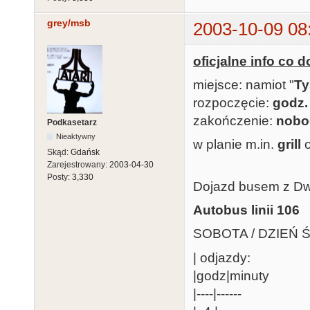
grey/msb
2003-10-09 08
oficjalne info co d
miejsce: namiot "
Ty
rozpoczęcie:
godz.
zakończenie:
nobo
Podkasetarz
Nieaktywny
w planie m.in.
grill
o
Skąd:
Gdańsk
Zarejestrowany:
2003-04-30
Posty:
3,330
Dojazd busem z D
Autobus linii 106
SOBOTA / DZIEŃ
| odjazdy:
|godz|minuty
|----|------