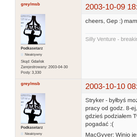
grey/msb
2003-10-09 18
cheers, Gep :) mam 
Silly Venture - break
Podkasetarz
Nieaktywny
Skąd:
Gdańsk
Zarejestrowany:
2003-04-30
Posty:
3,330
grey/msb
2003-10-10 08
Stryker - byłbyś mo
pracy od godz. 8-ej
gdzieś podziałem T
pogadać :(
Podkasetarz
MacGyver: Winio je
Nieaktywny