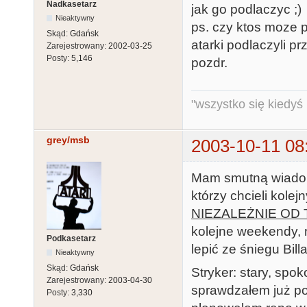
Nadkasetarz
jak go podlaczyc ;)
Nieaktywny
ps. czy ktos moze 
Skąd:
Gdańsk
atarki podlaczyli prz
Zarejestrowany:
2002-03-25
Posty:
5,146
pozdr.
"wszystko się kiedyś k
grey/msb
2003-10-11 08
Mam smutną wiadomo
którzy chcieli kolej
NIEZALEŻNIE OD 
kolejne weekendy, 
Podkasetarz
lepić ze śniegu Billa
Nieaktywny
Skąd:
Gdańsk
Stryker: stary, spok
Zarejestrowany:
2003-04-30
sprawdzałem już poc
Posty:
3,330