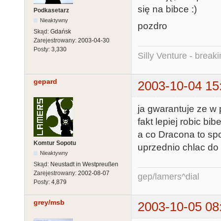
się na bibce :)
Podkasetarz
Nieaktywny
pozdro
Skąd:
Gdańsk
Zarejestrowany:
2003-04-30
Posty:
3,330
Silly Venture - break
gepard
2003-10-04 15
ja gwarantuje ze w
fakt lepiej robic b
a co Dracona to sp
Komtur Sopotu
uprzednio chlac do
Nieaktywny
Skąd:
Neustadt in Westpreußen
Zarejestrowany:
2002-08-07
gep/lamers^dial
Posty:
4,879
grey/msb
2003-10-05 08