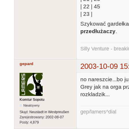
| 22 | 45
| 23 |
Szykować gardełka 
przedłużaczy
.
Silly Venture - break
gepard
2003-10-09 15
no nareszcie...bo j
Grey jak na orga pr
rozkladzik...
Komtur Sopotu
Nieaktywny
gep/lamers^dial
Skąd:
Neustadt in Westpreußen
Zarejestrowany:
2002-08-07
Posty:
4,879