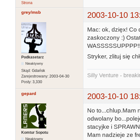
Strona
grey/msb
2003-10-10 13
Mac: ok, dzięx! Co
zaskoczony :) Ostat
WASSSSSUPPPP!!
Stryker, zlituj się c
Podkasetarz
Nieaktywny
Skąd:
Gdańsk
Silly Venture - break
Zarejestrowany:
2003-04-30
Posty:
3,330
gepard
2003-10-10 18
No to...chlup.Mam n
odwolany bo...pole
stacyjke i SPRAWNY 
Komtur Sopotu
Mam nadzieje ze fr
Nieaktywny