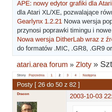
APE: nowy edytor grafiki dla Atari
dla Atari XL/XE, pozwalające rów
Gearlynx 1.2.21
Nowa wersja popu
przynosi poprawki timingu i nowe
Nowa wersja DitherLab wraz z źr
do formatów .MIC, .GR8, .GR9 o
»
Szt
atari.area forum
»
Zloty
Strony
Poprzednia
1
2
3
4
Następna
Posty [ 26 do 50 z 82 ]
Dracon
2003-10-03 22