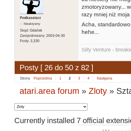
zmotoryzowany... w
razy mniej niż moja
Podkasetarz
Acha, standardowo 
Nieaktywny
Skąd:
Gdańsk
hehe...
Zarejestrowany:
2003-04-30
Posty:
3,330
Silly Venture - break
Posty [ 26 do 50 z 82 ]
Strony
Poprzednia
1
2
3
4
Następna
atari.area forum
»
Zloty
»
Szt
Currently installed
7 official extens