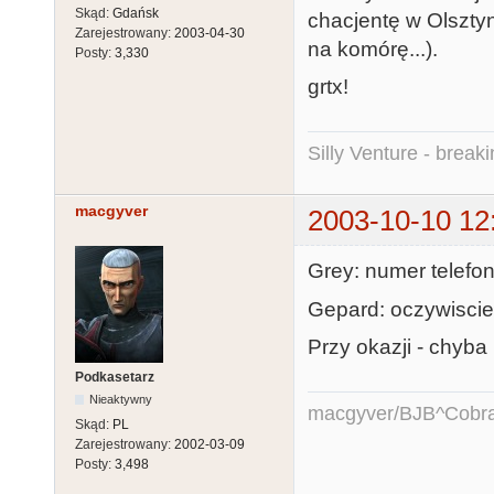
Skąd:
Gdańsk
chacjentę w Olszty
Zarejestrowany:
2003-04-30
na komórę...).
Posty:
3,330
grtx!
Silly Venture - break
macgyver
2003-10-10 12
Grey: numer telefon
Gepard: oczywiscie 
Przy okazji - chyba
Podkasetarz
Nieaktywny
macgyver/BJB^Cobr
Skąd:
PL
Zarejestrowany:
2002-03-09
Posty:
3,498