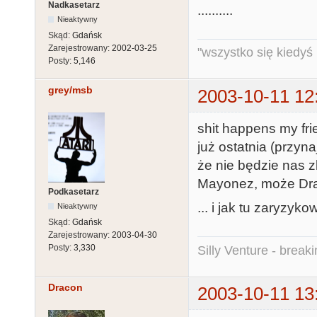
Nadkasetarz
..........
Nieaktywny
Skąd:
Gdańsk
Zarejestrowany:
2002-03-25
"wszystko się kiedyś k
Posty:
5,146
grey/msb
2003-10-11 12
shit happens my frie
już ostatnia (przyn
że nie będzie nas z
Mayonez, może Dr
Podkasetarz
... i jak tu zaryzyko
Nieaktywny
Skąd:
Gdańsk
Zarejestrowany:
2003-04-30
Posty:
3,330
Silly Venture - break
Dracon
2003-10-11 13