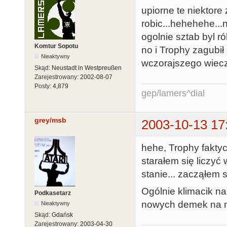
upiorne te niektore
robic...hehehehe...
ogolnie sztab byl r
Komtur Sopotu
no i Trophy zagubił
Nieaktywny
wczorajszego wieczo
Skąd:
Neustadt in Westpreußen
Zarejestrowany:
2002-08-07
Posty:
4,879
gep/lamers^dial
grey/msb
2003-10-13 17
hehe, Trophy faktyc
starałem się liczyć
stanie... zacząłem s
Ogólnie klimacik na
Podkasetarz
nowych demek na ma
Nieaktywny
Skąd:
Gdańsk
Zarejestrowany:
2003-04-30