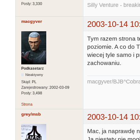
Posty:
3,330
Silly Venture - break
macgyver
2003-10-14 10
Tym razem strona t
poziomie. A co do T
wiecej tyle samo i 
zachowaniu.
Podkasetarz
Nieaktywny
macgyver/BJB^Cobr
Skąd:
PL
Zarejestrowany:
2002-03-09
Posty:
3,498
Strona
grey/msb
2003-10-14 10
Mac, ja naprawdę nie
Ja niestety nie mo