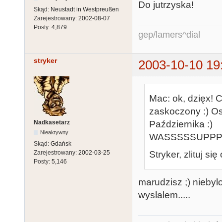
Do jutrzyska!
Skąd:
Neustadt in Westpreußen
Zarejestrowany:
2002-08-07
Posty:
4,879
gep/lamers^dial
stryker
2003-10-10 19
Mac: ok, dzięx! 
zaskoczony :) Ost
Nadkasetarz
Października :)
Nieaktywny
WASSSSSUPPPP
Skąd:
Gdańsk
Stryker, zlituj si
Zarejestrowany:
2002-03-25
Posty:
5,146
marudzisz ;) niebyl
wyslalem.....