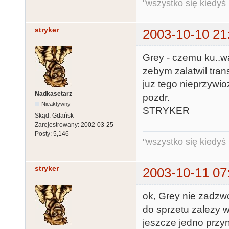
"wszystko się kiedyś k
stryker
2003-10-10 21
Grey - czemu ku..wa
zebym zalatwil trans
juz tego nieprzywioze
Nadkasetarz
pozdr.
Nieaktywny
STRYKER
Skąd:
Gdańsk
Zarejestrowany:
2002-03-25
Posty:
5,146
"wszystko się kiedyś k
stryker
2003-10-11 07
ok, Grey nie zadzwo
do sprzetu zalezy w
jeszcze jedno przyn