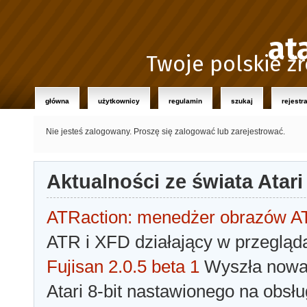
at
Twoje polskie źr
główna
użytkownicy
regulamin
szukaj
rejestr
Nie jesteś zalogowany.
Proszę się zalogować lub zarejestrować.
Aktualności ze świata Atari
ATRaction: menedżer obrazów 
ATR i XFD działający w przegląda
Fujisan 2.0.5 beta 1
Wyszła nowa 
Atari 8-bit nastawionego na obsłu