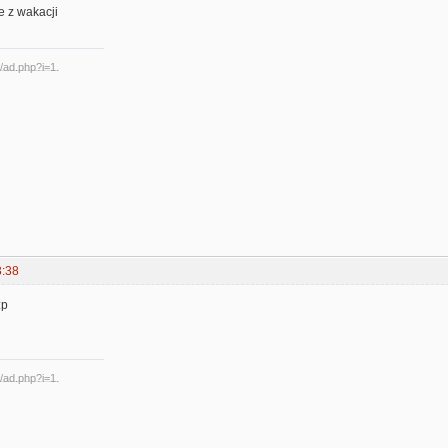
e z wakacji
3:38
:p