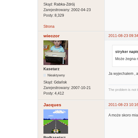
Skąd:
Rabka-Zdrój
Zarejestrowany:
2002-04-23
Posty:
8,329
Strona
wieczor
2011-08-23 09:3
stryker napis
Może żegna na
Kasetarz
Ja wyjechałem , al
Nieaktywny
Skąd:
Gdańsk
Zarejestrowany:
2007-10-21
The problem is not 
Posty:
4,412
Jacques
2011-08-23 10:1
A może skoro mia
Podkasetarz