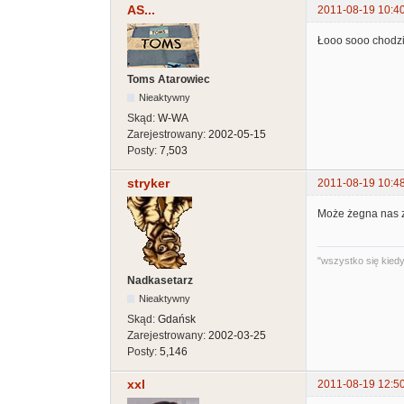
AS...
2011-08-19 10:4
Łooo sooo chodz
Toms Atarowiec
Nieaktywny
Skąd:
W-WA
Zarejestrowany:
2002-05-15
Posty:
7,503
stryker
2011-08-19 10:4
Może żegna nas z
"wszystko się kiedyś
Nadkasetarz
Nieaktywny
Skąd:
Gdańsk
Zarejestrowany:
2002-03-25
Posty:
5,146
xxl
2011-08-19 12:5