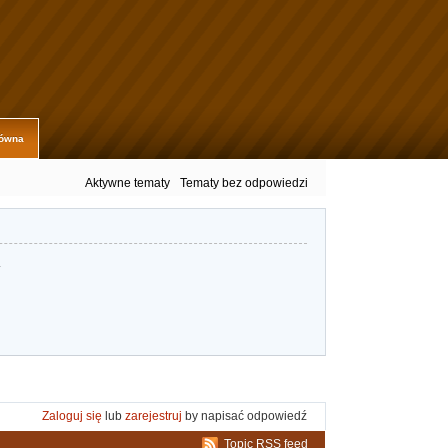
łówna
Aktywne tematy
Tematy bez odpowiedzi
.
Zaloguj się
lub
zarejestruj
by napisać odpowiedź
Topic RSS feed