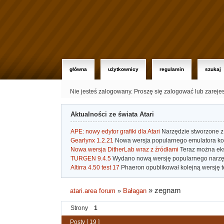
główna
użytkownicy
regulamin
szukaj
Nie jesteś zalogowany.
Proszę się zalogować lub zareje
Aktualności ze świata Atari
APE: nowy edytor grafiki dla Atari
Narzędzie stworzone z 
Gearlynx 1.2.21
Nowa wersja popularnego emulatora kons
Nowa wersja DitherLab wraz z źródłami
Teraz można eks
TURGEN 9.4.5
Wydano nową wersję popularnego narzę
Altirra 4.50 test 17
Phaeron opublikował kolejną wersję t
»
zegnam
atari.area forum
»
Bałagan
Strony
1
Posty [ 19 ]