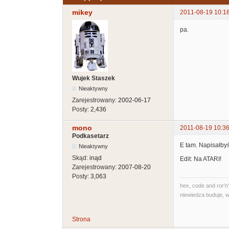
mikey
2011-08-19 10:1
pa.
Wujek Staszek
Nieaktywny
Zarejestrowany:
2002-06-17
Posty:
2,436
mono
2011-08-19 10:36
Podkasetarz
E tam. Napisałbyś
Nieaktywny
Skąd:
inąd
Edit: Na ATARI!
Zarejestrowany:
2007-08-20
Posty:
3,063
hex, code and ror'n'
niewiedza buduje, w
Strona