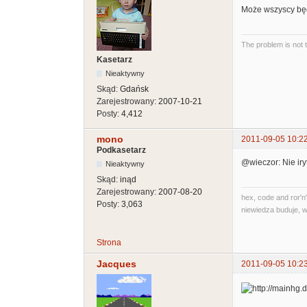
Może wszyscy będz
The problem is not 
Kasetarz
Nieaktywny
Skąd:
Gdańsk
Zarejestrowany:
2007-10-21
Posty:
4,412
mono
2011-09-05 10:2
Podkasetarz
@wieczor: Nie iryt
Nieaktywny
Skąd:
inąd
Zarejestrowany:
2007-08-20
hex, code and ror'n'
Posty:
3,063
niewiedza buduje, w
Strona
Jacques
2011-09-05 10:2