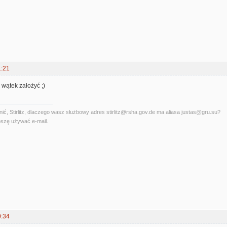
1:21
wątek założyć ;)
ć, Stirlitz, dlaczego wasz służbowy adres stirlitz@rsha.gov.de ma aliasa justas@gru.su?
szę używać e-mail.
0:34