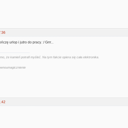
7:36
ńczę urlop i jutro do pracy. :/ Grrr...
, że kamień potrafi myśleć. Na tym fakcie opiera się cała elektronika.
Równoumagicznienie
1:42