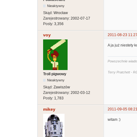
Nieaktywny
Skąd:
Wrocław
Zarejestrowany:
2002-07-17
Posty:
3,356
voy
2011-08-23 11:2
A ja już niestety ko
Powszechnie wiadomo
Terry Pratchett - 
Troll pigwowy
Nieaktywny
Skąd:
Zawiszów
Zarejestrowany:
2002-03-12
Posty:
1,783
mikey
2011-09-05 08:2
witam :)