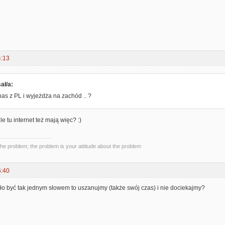
4:13
ał/a:
s z PL i wyjeżdża na zachód .. ?
e tu internet też mają więc? :)
the problem; the problem is your attitude about the problem
6:40
ło być tak jednym słowem to uszanujmy (także swój czas) i nie dociekajmy?