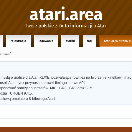
atari.area
Twoje polskie źródło informacji o Atari
rejestracja
logowanie
atariki
faq
atari.area strona g
strować.
myślą o grafice dla Atari XL/XE, pozwalające również na tworzenie kafelków i map
oli Atari Lynx przynosi poprawki timingu i nowe API.
portować obrazy do formatów .MIC, .GR8, .GR9 oraz G15.
dzia TURGEN 9.4.5.
estową emulatora 8-bitowego Atari.