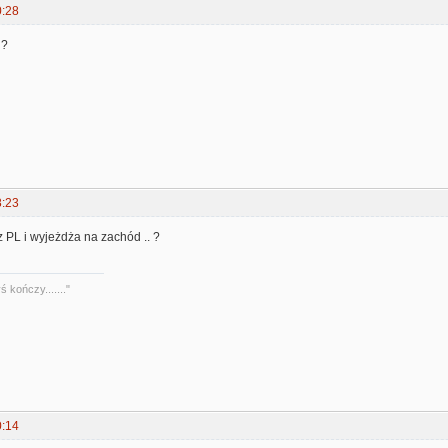
0:28
i?
8:23
 PL i wyjeżdża na zachód .. ?
 kończy......."
0:14