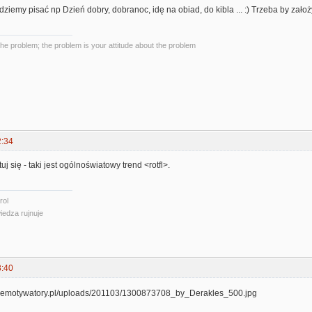
iemy pisać np Dzień dobry, dobranoc, idę na obiad, do kibla ... :) Trzeba by założyć
the problem; the problem is your attitude about the problem
2:34
uj się - taki jest ogólnoświatowy trend <rotfl>.
rol
iedza rujnuje
3:40