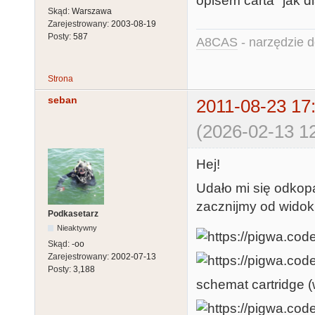
opisem carta "jak d
Skąd:
Warszawa
Zarejestrowany:
2003-08-19
Posty:
587
A8CAS
- narzędzie d
Strona
seban
2011-08-23 17
(2026-02-13 12
Hej!
Udało mi się odkopa
zacznijmy od wido
Podkasetarz
Nieaktywny
Skąd:
-oo
Zarejestrowany:
2002-07-13
Posty:
3,188
schemat cartridge (