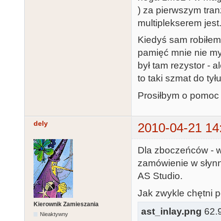
) za pierwszym tranz
multiplekserem jest.
Kiedyś sam robiłem 
pamięć mnie nie my
był tam rezystor - 
to taki szmat do tył
Prosiłbym o pomoc
dely
2010-04-21 14
Dla zboczeńców - 
zamówienie w słyn
AS Studio.
Jak zwykle chętni p
Kierownik Zamieszania
ast_inlay.png
62.9
Nieaktywny