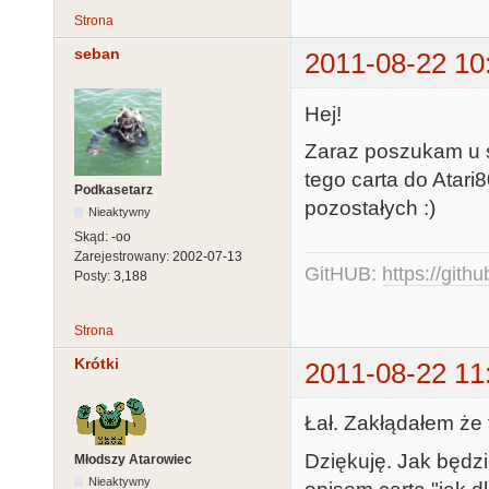
Strona
seban
2011-08-22 10
Hej!
Zaraz poszukam u s
tego carta do Atari
Podkasetarz
pozostałych :)
Nieaktywny
Skąd:
-oo
Zarejestrowany:
2002-07-13
GitHUB:
https://gith
Posty:
3,188
Strona
Krótki
2011-08-22 11
Łał. Zakłądałem że 
Dziękuję. Jak będzi
Młodszy Atarowiec
Nieaktywny