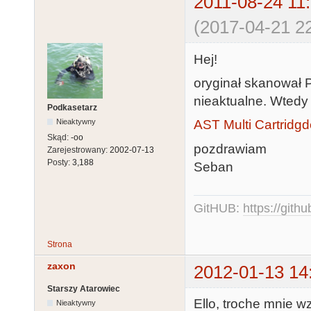
2011-08-24 11
(2017-04-21 22
Hej!
oryginał skanował P
nieaktualne. Wtedy 
Podkasetarz
AST Multi Cartridg
Nieaktywny
Skąd:
-oo
pozdrawiam
Zarejestrowany:
2002-07-13
Posty:
3,188
Seban
GitHUB:
https://gith
Strona
zaxon
2012-01-13 14
Starszy Atarowiec
Ello, troche mnie wz
Nieaktywny