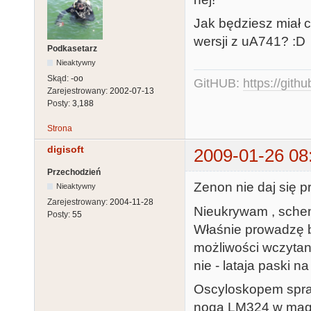
Jak będziesz miał c
wersji z uA741? :D
Podkasetarz
Nieaktywny
Skąd:
-oo
GitHUB:
https://gith
Zarejestrowany:
2002-07-13
Posty:
3,188
Strona
digisoft
2009-01-26 08
Przechodzień
Zenon nie daj się p
Nieaktywny
Zarejestrowany:
2004-11-28
Nieukrywam , schem
Posty:
55
Właśnie prowadzę bo
możliwości wczytani
nie - lataja paski n
Oscyloskopem spraw
noga LM324 w magnec