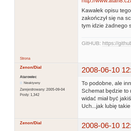
http://www.atari8.
Kawałek opisu tego
zakończył się na sc
tym idzie żadnego s
GitHUB:
https://gith
Strona
Zenon/Dial
2008-06-10 12
Atarowiec
To podobne, ale inn
Nieaktywny
Zarejestrowany:
2005-09-04
Schemat będzie to 
Posty:
1,342
widać miał być jakiś
Uch...jak lubię takie
Zenon/Dial
2008-06-10 12