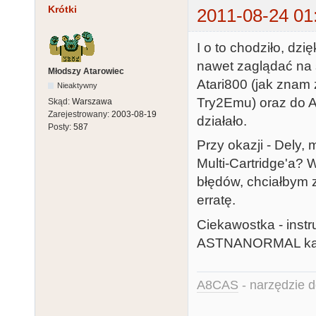
Krótki
2011-08-24 01
I o to chodziło, dz
nawet zaglądać na 
Młodszy Atarowiec
Atari800 (jak znam 
Nieaktywny
Try2Emu) oraz do A
Skąd:
Warszawa
Zarejestrowany:
2003-08-19
działało.
Posty:
587
Przy okazji - Dely,
Multi-Cartridge'a?
błędów, chciałbym z
erratę.
Ciekawostka - instr
ASTNANORMAL kartri
A8CAS
- narzędzie d