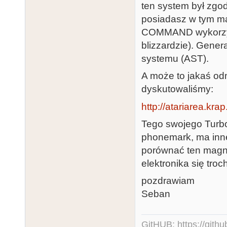
ten system był zgo
posiadasz w tym ma
COMMAND wykorzyst
blizzardzie). Gene
systemu (AST).
A może to jakaś o
dyskutowaliśmy:
http://atariarea.kr
Tego swojego Turb
phonemark, ma inne
porównać ten magn
elektronika się troc
pozdrawiam
Seban
GitHUB:
https://gith