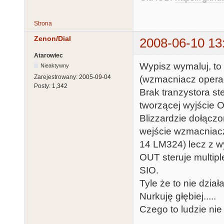
Strona
Zenon/Dial
2008-06-10 13
Atarowiec
Wypisz wymaluj, t
Nieaktywny
Zarejestrowany:
2005-09-04
(wzmacniacz opera
Posty:
1,342
Brak tranzystora st
tworzącej wyjście 
Blizzardzie dołączo
wejście wzmacniacza
14 LM324) lecz z w
OUT steruje multipl
SIO.
Tyle że to nie dział
Nurkuję głębiej.....
Czego to ludzie nie