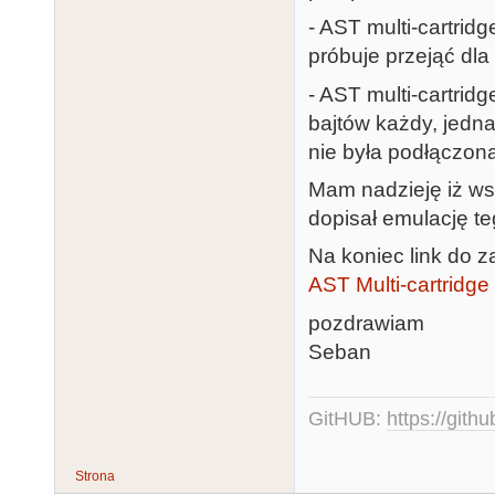
- AST multi-cartrid
próbuje przejąć dl
- AST multi-cartri
bajtów każdy, jedn
nie była podłączon
Mam nadzieję iż wsz
dopisał emulację t
Na koniec link do 
AST Multi-cartrid
pozdrawiam
Seban
GitHUB:
https://gith
Strona