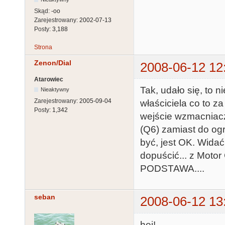
Skąd:
-oo
Zarejestrowany:
2002-07-13
Posty:
3,188
Strona
Zenon/Dial
2008-06-12 12
Atarowiec
Tak, udało się, to n
Nieaktywny
Zarejestrowany:
2005-09-04
właściciela co to za
Posty:
1,342
wejście wzmacniac
(Q6) zamiast do og
być, jest OK. Widać
dopuścić... z Moto
PODSTAWA....
seban
2008-06-12 13
hej!