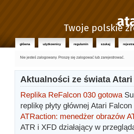
at
Twoje polskie źr
główna
użytkownicy
regulamin
szukaj
rejestr
Nie jesteś zalogowany.
Proszę się zalogować lub zarejestrować.
Aktualności ze świata Atari
Replika ReFalcon 030 gotowa
Sua
replikę płyty głównej Atari Falcon
ATRaction: menedżer obrazów 
ATR i XFD działający w przegląda