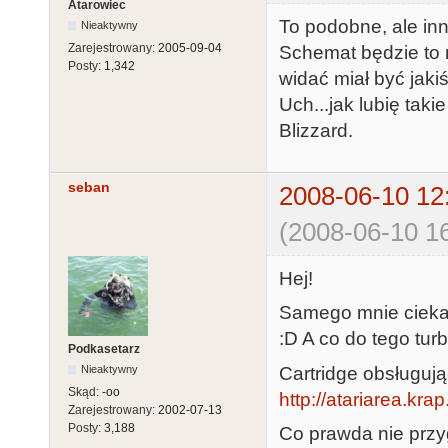
Atarowiec
To podobne, ale inn
Nieaktywny
Zarejestrowany:
2005-09-04
Schemat będzie to 
Posty:
1,342
widać miał być jakiś
Uch...jak lubię taki
Blizzard.
seban
2008-06-10 12
(2008-06-10 16
Hej!
Samego mnie cieka
:D A co do tego tur
Podkasetarz
Cartridge obsługują
Nieaktywny
Skąd:
-oo
http://atariarea.kr
Zarejestrowany:
2002-07-13
Posty:
3,188
Co prawda nie przy