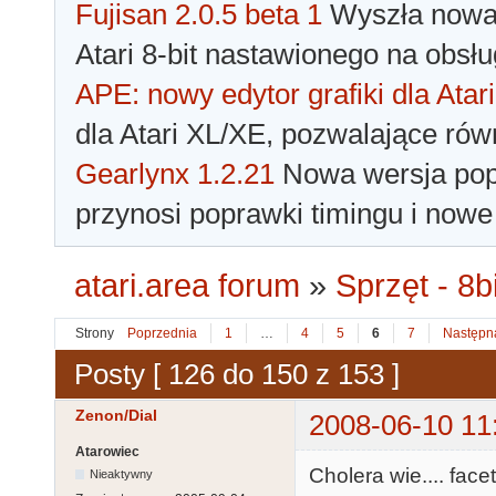
Fujisan 2.0.5 beta 1
Wyszła nowa 
Atari 8-bit nastawionego na obsłu
APE: nowy edytor grafiki dla Atari
dla Atari XL/XE, pozwalające rów
Gearlynx 1.2.21
Nowa wersja popu
przynosi poprawki timingu i nowe
atari.area forum
»
Sprzęt - 8bi
Strony
Poprzednia
1
…
4
5
6
7
Następn
Posty [ 126 do 150 z 153 ]
Zenon/Dial
2008-06-10 11
Atarowiec
Cholera wie.... fac
Nieaktywny