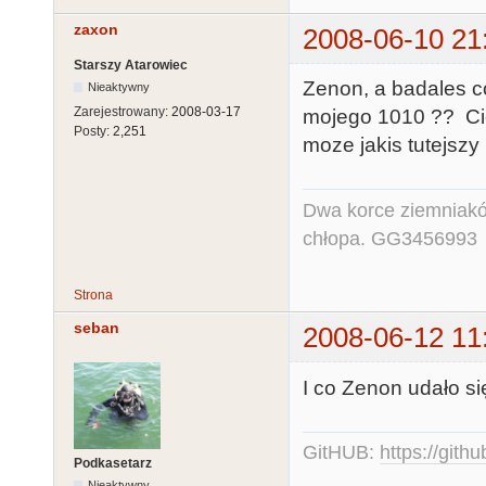
zaxon
2008-06-10 21
Starszy Atarowiec
Zenon, a badales co
Nieaktywny
Zarejestrowany:
2008-03-17
mojego 1010 ?? Cie
Posty:
2,251
moze jakis tutejszy
Dwa korce ziemniaków
chłopa. GG3456993
Strona
seban
2008-06-12 11
I co Zenon udało si
GitHUB:
https://gith
Podkasetarz
Nieaktywny