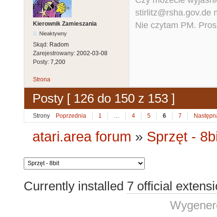
stirlitz@rsha.gov.de
Nie czytam PM. Pros
Kierownik Zamieszania
Nieaktywny
Skąd:
Radom
Zarejestrowany:
2002-03-08
Posty:
7,200
Strona
Posty [ 126 do 150 z 153 ]
Strony
Poprzednia
1
…
4
5
6
7
Następn
atari.area forum
»
Sprzęt - 8bi
Currently installed
7 official extens
Wygenero