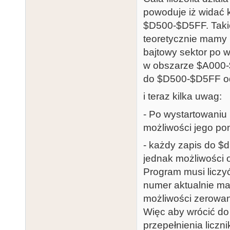
powoduje iż widać 
$D500-$D5FF. Taki
teoretycznie mamy
bajtowy sektor po w
w obszarze $A000-$
do $D500-$D5FF o
i teraz kilka uwag:
- Po wystartowaniu 
możliwości jego pon
- każdy zapis do $d
jednak możliwości o
Program musi liczyć
numer aktualnie m
możliwości zerowani
Więc aby wrócić do
przepełnienia liczni