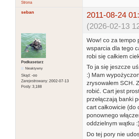
Strona
seban
2011-08-24 01
(2026-02-13 12
Wow! co za tempo pr
wsparcia dla tego c
robi się całkiem cie
Podkasetarz
To ja się jeszcze u
Nieaktywny
:) Mam wypożyczony 
Skąd:
-oo
Zarejestrowany:
2002-07-13
zrysowałem SCH. Za
Posty:
3,188
robić. Cart jest pr
przełączają banki 
cart całkowicie (do
ponownego włączeni
oddzielnym wątku :
Do tej pory nie udos