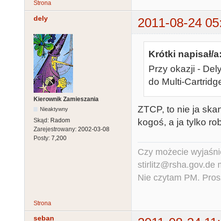
Strona
dely
2011-08-24 05
Krótki napisał/a
Przy okazji - Del
do Multi-Cartridg
Kierownik Zamieszania
ZTCP, to nie ja sk
Nieaktywny
Skąd:
Radom
kogoś, a ja tylko r
Zarejestrowany:
2002-03-08
Posty:
7,200
Czy możecie wyjaśnić
stirlitz@rsha.gov.de
Nie czytam PM. Pros
Strona
seban