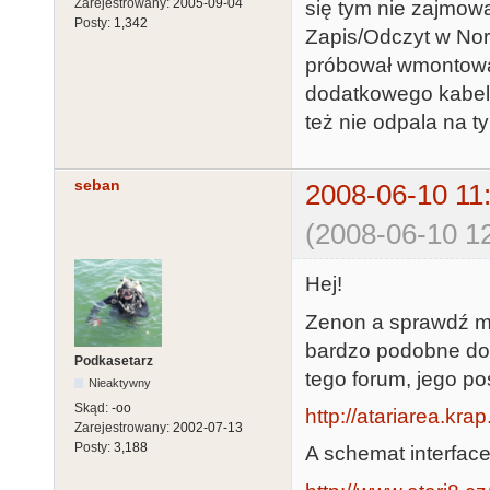
Zarejestrowany:
2005-09-04
się tym nie zajmow
Posty:
1,342
Zapis/Odczyt w Nor
próbował wmontować
dodatkowego kabelk
też nie odpala na t
seban
2008-06-10 11
(2008-06-10 12
Hej!
Zenon a sprawdź mo
bardzo podobne do A
Podkasetarz
tego forum, jego post
Nieaktywny
Skąd:
-oo
http://atariarea.kra
Zarejestrowany:
2002-07-13
Posty:
3,188
A schemat interface