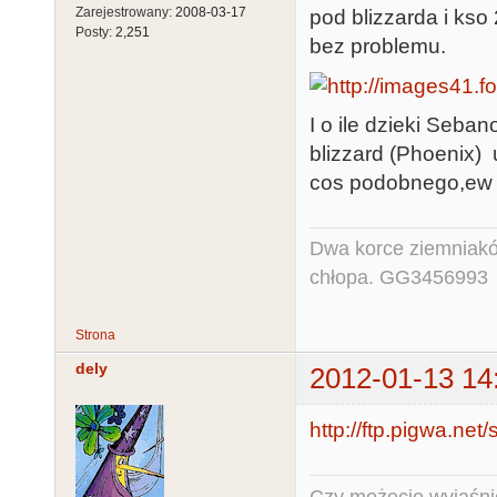
Zarejestrowany:
2008-03-17
pod blizzarda i ks
Posty:
2,251
bez problemu.
I o ile dzieki Seb
blizzard (Phoenix)
cos podobnego,ew 
Dwa korce ziemniaków
chłopa. GG3456993
Strona
dely
2012-01-13 14
http://ftp.pigwa.net/
Czy możecie wyjaśnić