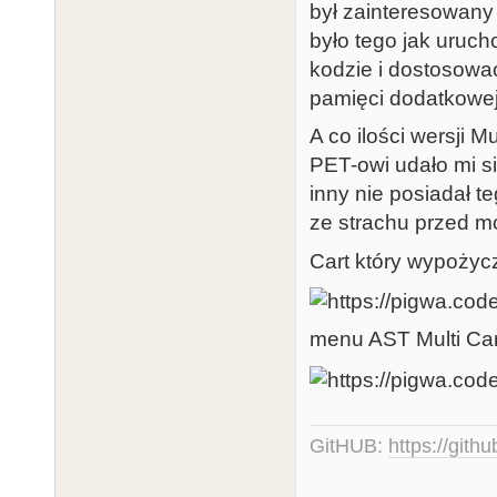
był zainteresowany 
było tego jak uruc
kodzie i dostosować
pamięci dodatkowe
A co ilości wersji Mu
PET-owi udało mi si
inny nie posiadał t
ze strachu przed mo
Cart który wypożyc
menu AST Multi Car
GitHUB:
https://gith