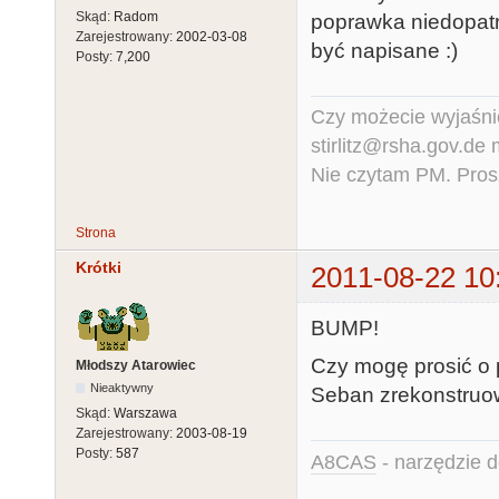
Skąd:
Radom
poprawka niedopatr
Zarejestrowany:
2002-03-08
być napisane :)
Posty:
7,200
Czy możecie wyjaśnić
stirlitz@rsha.gov.de
Nie czytam PM. Pros
Strona
Krótki
2011-08-22 10
BUMP!
Czy mogę prosić o
Młodszy Atarowiec
Nieaktywny
Seban zrekonstruowa
Skąd:
Warszawa
Zarejestrowany:
2003-08-19
Posty:
587
A8CAS
- narzędzie d