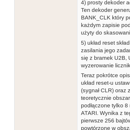
4) prosty dekoder
Ten dekoder generu
BANK_CLK który po
każdym zapisie pod
użyty do skasowani
5) układ reset skł
zasilania jego zada
się z bramek U2B, U
wyzerowanie liczni
Teraz pokrótce opis
układ reset-u ustaw
(sygnał CLR) oraz z
teoretycznie obsz
podłączone tylko 8
ATARI. Wynika z te
pierwsze 256 bajtó
powtórzone w obsza