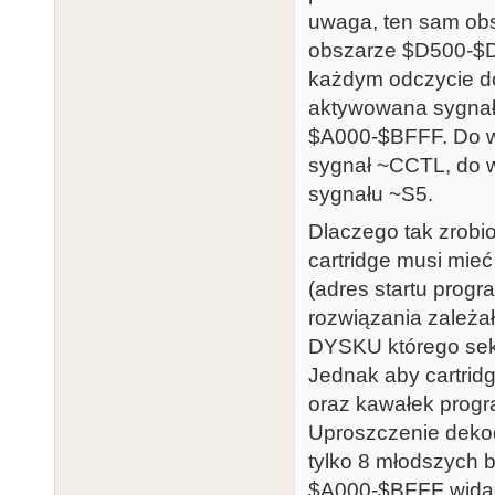
uwaga, ten sam obs
obszarze $D500-$D5
każdym odczycie 
aktywowana sygnał
$A000-$BFFF. Do w
sygnał ~CCTL, do w
sygnału ~S5.
Dlaczego tak zrobi
cartridge musi mi
(adres startu progra
rozwiązania zależa
DYSKU którego sek
Jednak aby cartrid
oraz kawałek progr
Uproszczenie dekod
tylko 8 młodszych b
$A000-$BFFF widać 