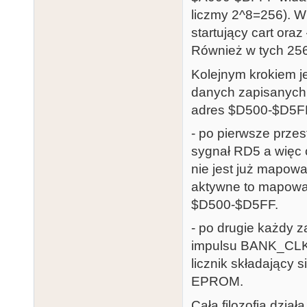
liczmy 2^8=256). W
startujący cart ora
Również w tych 256
Kolejnym krokiem j
danych zapisanych
adres $D500-$D5F
- po pierwsze przes
sygnał RD5 a więc 
nie jest już mapow
aktywne to mapowa
$D500-$D5FF.
- po drugie każdy
impulsu BANK_CLK 
licznik składający 
EPROM.
Cała filozofia dzia