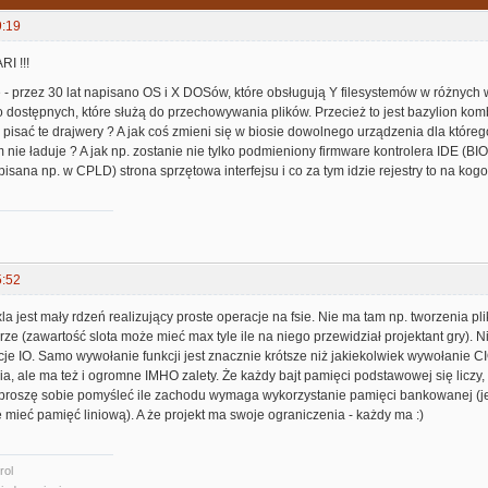
9:19
I !!!
- przez 30 lat napisano OS i X DOSów, które obsługują Y filesystemów w różnych w
dostępnych, które służą do przechowywania plików. Przecież to jest bazylion kombi
isać te drajwery ? A jak coś zmieni się w biosie dowolnego urządzenia dla którego
m nie ładuje ? A jak np. zostanie nie tylko podmieniony firmware kontrolera IDE (BIO
apisana np. w CPLD) strona sprzętowa interfejsu i co za tym idzie rejestry to na ko
5:52
la jest mały rdzeń realizujący proste operacje na fsie. Nie ma tam np. tworzenia pl
ze (zawartość slota może mieć max tyle ile na niego przewidział projektant gry). 
je IO. Samo wywołanie funkcji jest znacznie krótsze niż jakiekolwiek wywołanie C
a, ale ma też i ogromne IMHO zalety. Że każdy bajt pamięci podstawowej się liczy
o proszę sobie pomyśleć ile zachodu wymaga wykorzystanie pamięci bankowanej (jeś
e mieć pamięć liniową). A że projekt ma swoje ograniczenia - każdy ma :)
rol