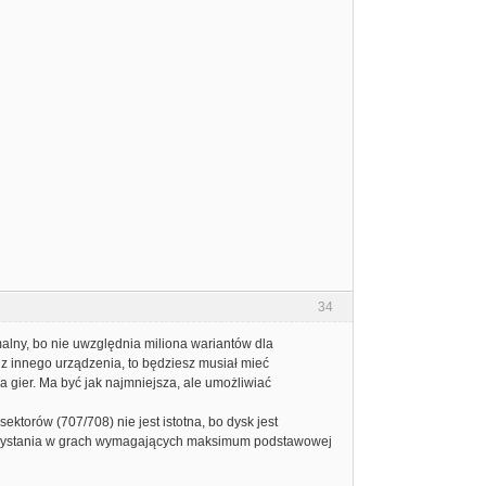
34
malny, bo nie uwzględnia miliona wariantów dla
 z innego urządzenia, to będziesz musiał mieć
ia gier. Ma być jak najmniejsza, ale umożliwiać
ektorów (707/708) nie jest istotna, bo dysk jest
korzystania w grach wymagających maksimum podstawowej