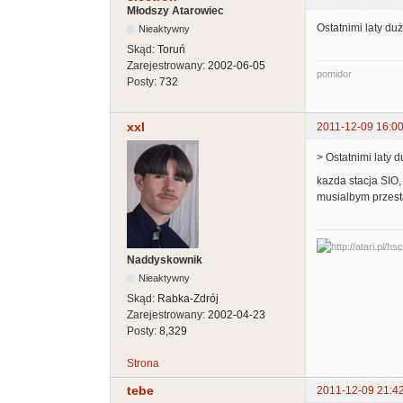
Młodszy Atarowiec
Ostatnimi laty du
Nieaktywny
Skąd:
Toruń
Zarejestrowany:
2002-06-05
pomidor
Posty:
732
xxl
2011-12-09 16:00
> Ostatnimi laty 
kazda stacja SIO,
musialbym przesta
Naddyskownik
Nieaktywny
Skąd:
Rabka-Zdrój
Zarejestrowany:
2002-04-23
Posty:
8,329
Strona
tebe
2011-12-09 21:4