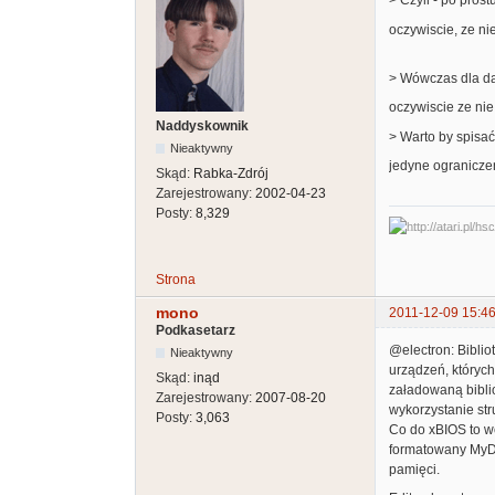
> Czyli - po prost
oczywiscie, ze ni
> Wówczas dla dan
oczywiscie ze nie 
Naddyskownik
> Warto by spisa
Nieaktywny
jedyne ogranicze
Skąd:
Rabka-Zdrój
Zarejestrowany:
2002-04-23
Posty:
8,329
Strona
mono
2011-12-09 15:46
Podkasetarz
@electron: Biblio
Nieaktywny
urządzeń, których
Skąd:
inąd
załadowaną bibliot
Zarejestrowany:
2007-08-20
wykorzystanie st
Posty:
3,063
Co do xBIOS to we
formatowany MyDO
pamięci.