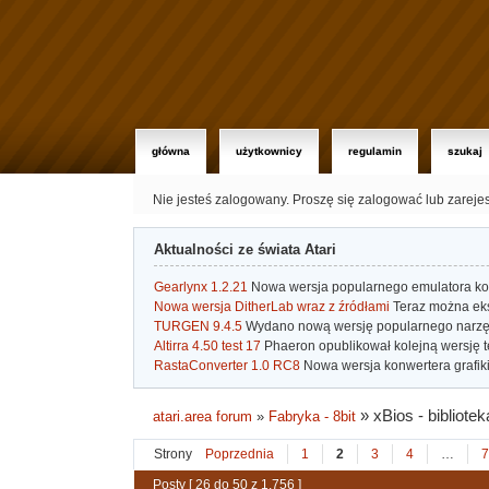
główna
użytkownicy
regulamin
szukaj
Nie jesteś zalogowany.
Proszę się zalogować lub zareje
Aktualności ze świata Atari
Gearlynx 1.2.21
Nowa wersja popularnego emulatora kons
Nowa wersja DitherLab wraz z źródłami
Teraz można eks
TURGEN 9.4.5
Wydano nową wersję popularnego narzę
Altirra 4.50 test 17
Phaeron opublikował kolejną wersję t
RastaConverter 1.0 RC8
Nowa wersja konwertera grafiki 
»
xBios - bibliotek
atari.area forum
»
Fabryka - 8bit
Strony
Poprzednia
1
2
3
4
…
7
Posty [ 26 do 50 z 1,756 ]