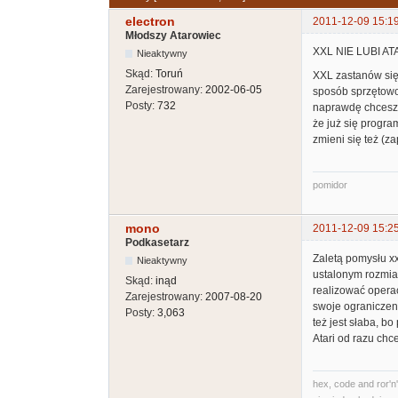
electron
2011-12-09 15:1
Młodszy Atarowiec
XXL NIE LUBI ATAR
Nieaktywny
Skąd:
Toruń
XXL zastanów się 
Zarejestrowany:
2002-06-05
sposób sprzętowo 
Posty:
732
naprawdę chcesz p
że już się progra
zmieni się też (z
pomidor
mono
2011-12-09 15:2
Podkasetarz
Zaletą pomysłu xx
Nieaktywny
ustalonym rozmiar
Skąd:
inąd
realizować operac
Zarejestrowany:
2007-08-20
swoje ograniczeni
Posty:
3,063
też jest słaba, b
Atari od razu chc
hex, code and ror'n'