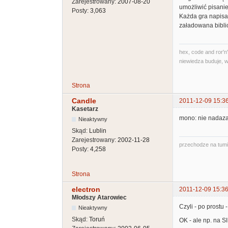
Zarejestrowany:
2007-08-20
umożliwić pisani
Posty:
3,063
Każda gra napisan
załadowana bibli
hex, code and ror'n'
niewiedza buduje, w
Strona
Candle
2011-12-09 15:3
Kasetarz
mono: nie nadaza
Nieaktywny
Skąd:
Lublin
Zarejestrowany:
2002-11-28
przechodze na tum
Posty:
4,258
Strona
electron
2011-12-09 15:36
Młodszy Atarowiec
Czyli - po prostu 
Nieaktywny
Skąd:
Toruń
OK - ale np. na SI