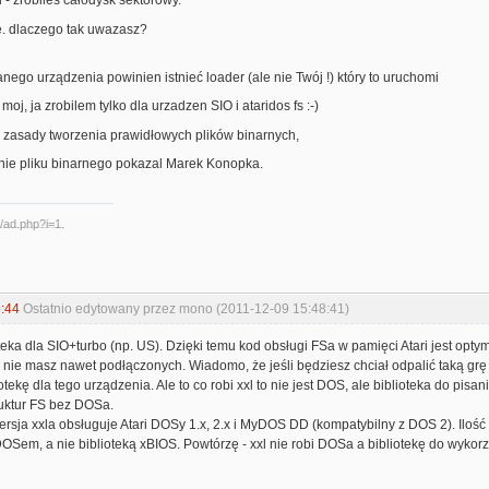
u - zrobileś całodysk sektorowy.
e. dlaczego tak uwazasz?
ego urządzenia powinien istnieć loader (ale nie Twój !) który to uruchomi
moj, ja zrobilem tylko dla urzadzen SIO i ataridos fs :-)
ć zasady tworzenia prawidłowych plików binarnych,
nie pliku binarnego pokazal Marek Konopka.
:44
Ostatnio edytowany przez mono (2011-12-09 15:48:41)
teka dla SIO+turbo (np. US). Dzięki temu kod obsługi FSa w pamięci Atari jest opty
 nie masz nawet podłączonych. Wiadomo, że jeśli będziesz chciał odpalić taką grę
ekę dla tego urządzenia. Ale to co robi xxl to nie jest DOS, ale biblioteka do pisan
ruktur FS bez DOSa.
rsja xxla obsługuje Atari DOSy 1.x, 2.x i MyDOS DD (kompatybilny z DOS 2). Ilość s
Sem, a nie biblioteką xBIOS. Powtórzę - xxl nie robi DOSa a bibliotekę do wy