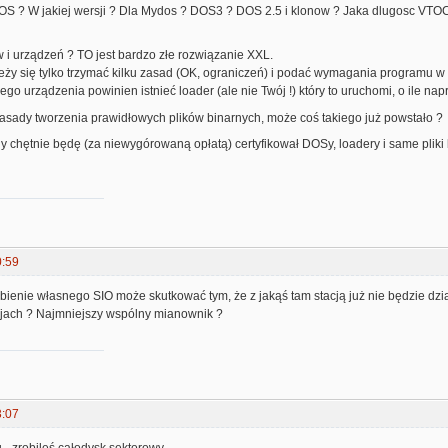
DOS ? W jakiej wersji ? Dla Mydos ? DOS3 ? DOS 2.5 i klonow ? Jaka dlugosc VTOC
 i urządzeń ? TO jest bardzo złe rozwiązanie XXL.
eży się tylko trzymać kilku zasad (OK, ograniczeń) i podać wymagania programu w
o urządzenia powinien istnieć loader (ale nie Twój !) który to uruchomi, o ile n
zasady tworzenia prawidłowych plików binarnych, może coś takiego już powstało ?
ony chętnie będę (za niewygórowaną opłatą) certyfikował DOSy, loadery i same pli
0:59
enie własnego SIO może skutkować tym, że z jakąś tam stacją już nie będzie działać
cjach ? Najmniejszy wspólny mianownik ?
3:07