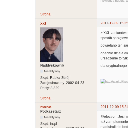
niewiedza buduje, w
Strona
xxl
2011-12-09 15:25
> XXL zastanów si
sposób sprzętowo
powielano ten sam
obecnie dziala dl
urzadzenie to tyl
Naddyskownik
dla oryginalnego s
Nieaktywny
Skąd:
Rabka-Zdrój
Zarejestrowany:
2002-04-23
Posty:
8,329
Strona
mono
2011-12-09 15:3
Podkasetarz
@electron: Jeśli 
Nieaktywny
też zaimplementow
Skąd:
inąd
magistrali nie bę