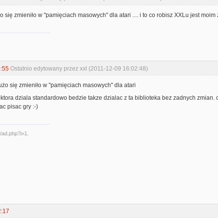
żo się zmieniło w "pamięciach masowych" dla atari .... i to co robisz XXLu jest moi
:55
Ostatnio edytowany przez xxl (2011-12-09 16:02:48)
dużo się zmieniło w "pamięciach masowych" dla atari
 ktora dziala standardowo bedzie takze dzialac z ta biblioteka bez zadnych zmian. 
c pisac gry :-)
2:17