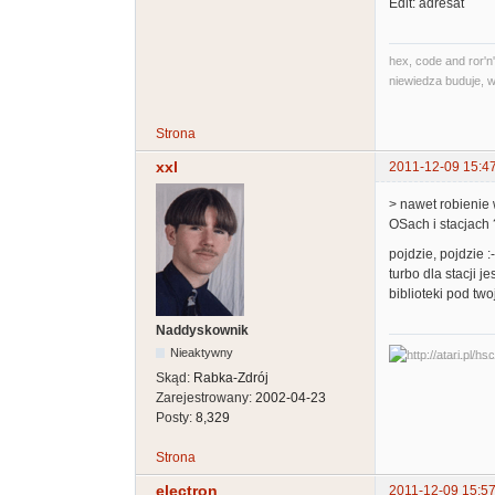
Edit: adresat
hex, code and ror'n'
niewiedza buduje, w
Strona
xxl
2011-12-09 15:4
> nawet robienie 
OSach i stacjach
pojdzie, pojdzie :
turbo dla stacji j
biblioteki pod tw
Naddyskownik
Nieaktywny
Skąd:
Rabka-Zdrój
Zarejestrowany:
2002-04-23
Posty:
8,329
Strona
electron
2011-12-09 15:57