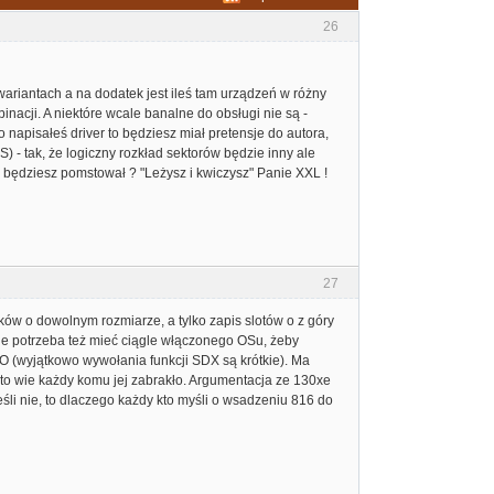
26
ariantach a na dodatek jest ileś tam urządzeń w różny
nacji. A niektóre wcale banalne do obsługi nie są -
 napisałeś driver to będziesz miał pretensje do autora,
S) - tak, że logiczny rozkład sektorów będzie inny ale
go będziesz pomstował ? "Leżysz i kwiczysz" Panie XXL !
27
ików o dowolnym rozmiarze, a tylko zapis slotów o z góry
Nie potrzeba też mieć ciągle włączonego OSu, żeby
IO (wyjątkowo wywołania funkcji SDX są krótkie). Ma
, to wie każdy komu jej zabrakło. Argumentacja ze 130xe
li nie, to dlaczego każdy kto myśli o wsadzeniu 816 do