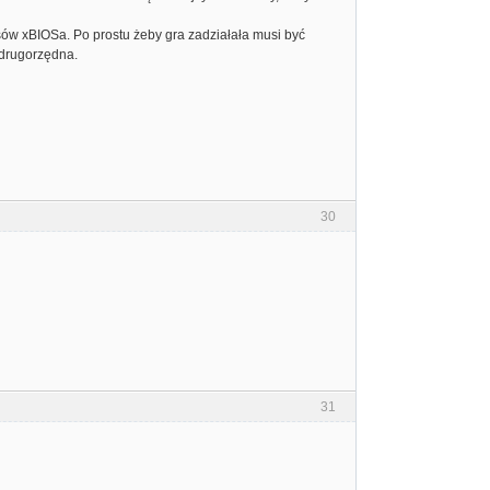
jsów xBIOSa. Po prostu żeby gra zadziałała musi być
 drugorzędna.
30
31