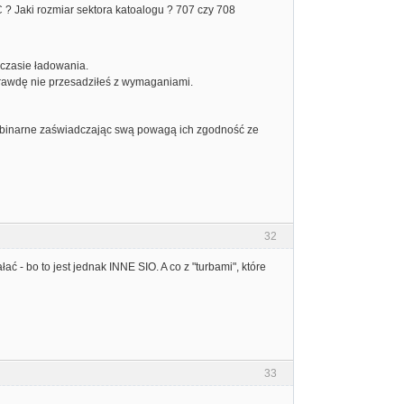
 ? Jaki rozmiar sektora katoalogu ? 707 czy 708
 czasie ładowania.
aprawdę nie przesadziłeś z wymaganiami.
ki binarne zaświadczając swą powagą ich zgodność ze
32
 - bo to jest jednak INNE SIO. A co z "turbami", które
33