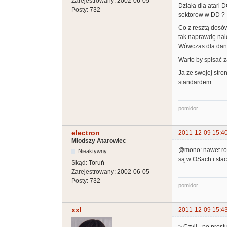
Zarejestrowany:
2002-06-05
Działa dla atari 
Posty:
732
sektorow w DD ?
Co z resztą dosów
tak naprawdę nal
Wówczas dla daneg
Warto by spisać 
Ja ze swojej str
standardem.
pomidor
electron
2011-12-09 15:4
Młodszy Atarowiec
@mono: nawet robi
Nieaktywny
są w OSach i sta
Skąd:
Toruń
Zarejestrowany:
2002-06-05
Posty:
732
pomidor
xxl
2011-12-09 15:4