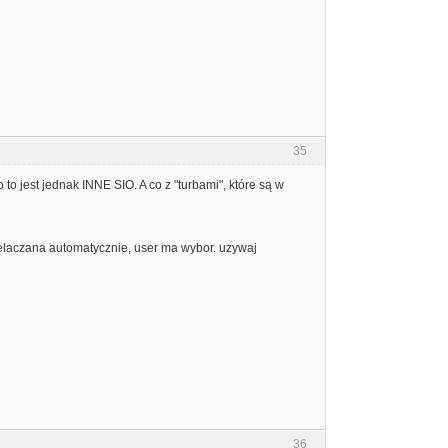
35
to jest jednak INNE SIO. A co z "turbami", które są w
 przelaczana automatycznie, user ma wybor. uzywaj
36