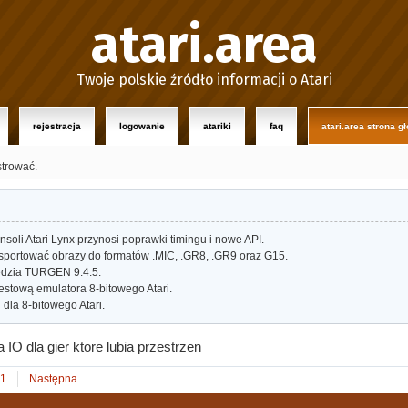
atari.area
Twoje polskie źródło informacji o Atari
rejestracja
logowanie
atariki
faq
atari.area strona g
strować.
oli Atari Lynx przynosi poprawki timingu i nowe API.
portować obrazy do formatów .MIC, .GR8, .GR9 oraz G15.
dzia TURGEN 9.4.5.
estową emulatora 8-bitowego Atari.
dla 8-bitowego Atari.
a IO dla gier ktore lubia przestrzen
1
Następna