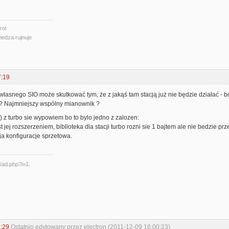
rol
iedza rujnuje
7:19
własnego SIO może skutkować tym, że z jakąś tam stacją już nie będzie działać - bo 
 ? Najmniejszy wspólny mianownik ?
-) z turbo sie wypowiem bo to bylo jedno z zalozen:
est jej rozszerzeniem, biblioteka dla stacji turbo rozni sie 1 bajtem ale nie bedzie
oja konfiguracje sprzetowa.
:29
Ostatnio edytowany przez electron (2011-12-09 16:00:23)