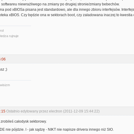
e softwareu niewrażliwego na zmiany po drugiej stronie/zmiany bebechów.
a pod xBIOSa pisana jest standardowo, ale dla innego zbioru interfejsów. Interfe
oteka xBIOS. Czy będzie ona w sektorach boot, czy załadowana inaczej to kwestia
rol
iedza rujnuje
6:06
sz ;)
iwisizm
:15
Ostatnio edytowany przez electron (2011-12-09 15:44:22)
- zrobileś całodysk sektorowy.
DE nie pójdzie. I - jak sądzę - NIKT nie napisze drivera innego niż SIO.