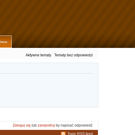
łówna
Aktywne tematy
Tematy bez odpowiedzi
Zaloguj się
lub
zarejestruj
by napisać odpowiedź
Topic RSS feed