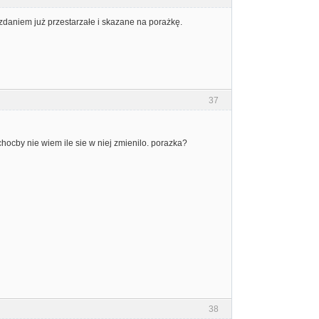
m zdaniem już przestarzałe i skazane na porażkę.
37
chocby nie wiem ile sie w niej zmienilo. porazka?
38