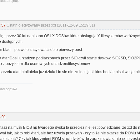
iedza rujnuje
:57
Ostatnio edytowany przez xxl (2011-12-09 15:29:51)
ę - przez 30 lat napisano OS i X DOSów, które obsługują Y filesystemów w różnych
 dostępnych,
 blad... pozwole zacytowac sobie pierwszy post:
a AtariDos i urzadzen podlaczonych przez SIO czyli stacje dyskow, SIO2SD, SIO2PC it
ko z pozytkiem dla userow tych urzadzen/filesystemow.
przetu atari biblioteka juz dziala i to sie nie zmieni, jesli ktos bedzie pisal wesje 
4:01
masz na myśli BIOS np twardego dysku to przecież nie jest powiedziane, że xxl do nie
ał tak, jak to robi Atari, ale bez użycia przerwań - czy to że nie skacze do ROMu
dą działać? Czy jak ktoś zmieni ROM stacji dysków, to zaraz rozwiązanie xxl przestan