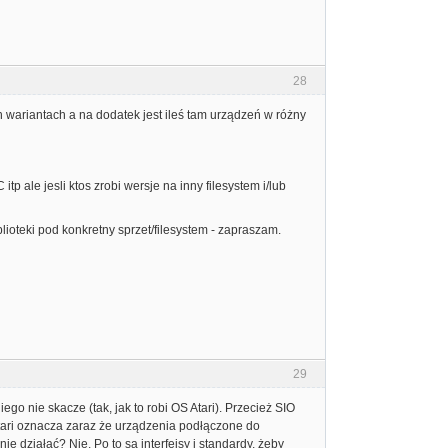
28
 wariantach a na dodatek jest ileś tam urządzeń w różny
p ale jesli ktos zrobi wersje na inny filesystem i/lub
biblioteki pod konkretny sprzet/filesystem - zapraszam.
29
go nie skacze (tak, jak to robi OS Atari). Przecież SIO
 Atari oznacza zaraz że urządzenia podłączone do
ie działać? Nie. Po to są interfejsy i standardy, żeby