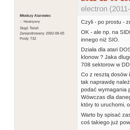
electron (2011
Młodszy Atarowiec
Czyli - po prostu - 
Nieaktywny
Skąd:
Toruń
OK - ale np. na SIDE
Zarejestrowany:
2002-06-05
innego niż SIO.
Posty:
732
Działa dla atari DO
klonow ? Jaka dlug
708 sektorow w DD
Co z resztą dosów 
tak naprawdę należy
podać wymagania p
Wówczas dla danego 
który to uruchomi, 
Warto by spisać za
coś takiego już pow