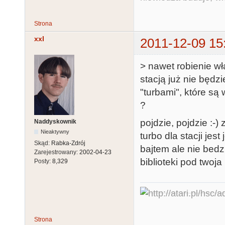
Strona
xxl
2011-12-09 15
> nawet robienie w
stacją już nie będzi
"turbami", które s
?
pojdzie, pojdzie :-)
Naddyskownik
Nieaktywny
turbo dla stacji jest
Skąd:
Rabka-Zdrój
bajtem ale nie bed
Zarejestrowany:
2002-04-23
biblioteki pod twoj
Posty:
8,329
Strona