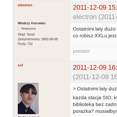
electron
2011-12-09 15
electron (2011
Młodszy Atarowiec
Ostatnimi laty dużo 
Nieaktywny
Skąd:
Toruń
co robisz XXLu jes
Zarejestrowany:
2002-06-05
Posty:
732
pomidor
xxl
2011-12-09 16
(2011-12-09 16
> Ostatnimi laty du
kazda stacja SIO, k
biblioteka bez zadn
porazka? musialbym 