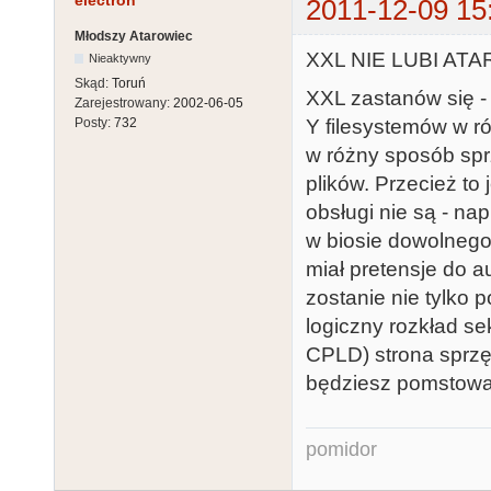
electron
2011-12-09 15
Młodszy Atarowiec
XXL NIE LUBI ATARI
Nieaktywny
Skąd:
Toruń
XXL zastanów się -
Zarejestrowany:
2002-06-05
Y filesystemów w ró
Posty:
732
w różny sposób spr
plików. Przecież to
obsługi nie są - na
w biosie dowolnego 
miał pretensje do au
zostanie nie tylko 
logiczny rozkład se
CPLD) strona sprzęt
będziesz pomstował
pomidor