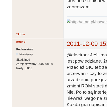
ktos bedzie pisal we
zapraszam.
Strona
mono
2011-12-09 15
Podkasetarz
@electron: Jeśli m
Nieaktywny
Skąd:
inąd
jest powiedziane, że
Zarejestrowany:
2007-08-20
Przecież SIO też za
Posty:
3,063
przerwań - czy to 
urządzenia podłączo
zmieni ROM stacji d
Nie. Po to są interf
niewrażliwego na z
Każda gra napisana