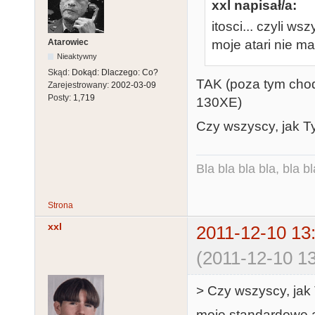
xxl napisał/a:
itosci... czyli 
Atarowiec
moje atari nie m
Nieaktywny
Skąd:
Dokąd: Dlaczego: Co?
TAK (poza tym chod
Zarejestrowany:
2002-03-09
Posty:
1,719
130XE)
Czy wszyscy, jak T
Bla bla bla bla, bla bl
Strona
xxl
2011-12-10 13
(2011-12-10 13
> Czy wszyscy, jak
moje standardowe a