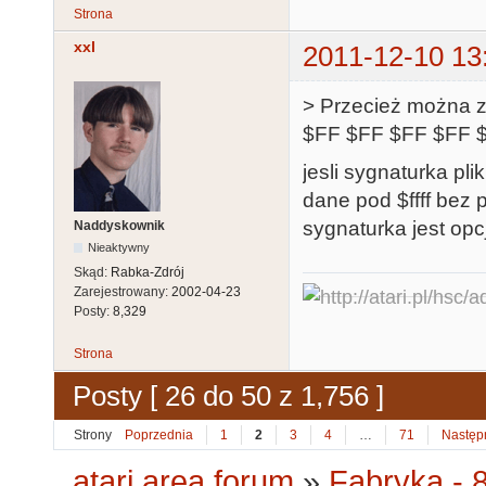
Strona
xxl
2011-12-10 13
> Przecież można z
$FF $FF $FF $FF 
jesli sygnaturka pl
dane pod $ffff bez
sygnaturka jest opc
Naddyskownik
Nieaktywny
Skąd:
Rabka-Zdrój
Zarejestrowany:
2002-04-23
Posty:
8,329
Strona
Posty [ 26 do 50 z 1,756 ]
Strony
Poprzednia
1
2
3
4
…
71
Następ
atari.area forum
»
Fabryka - 8