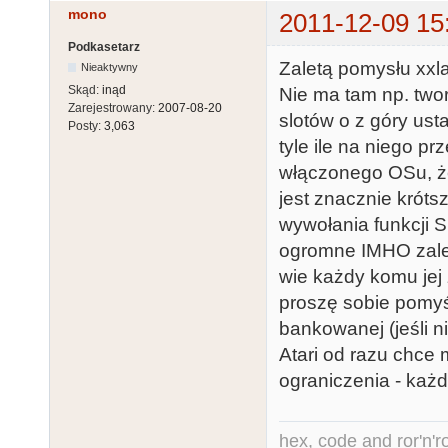
mono
2011-12-09 15
Podkasetarz
Zaletą pomysłu xxla
Nieaktywny
Skąd:
inąd
Nie ma tam np. twor
Zarejestrowany:
2007-08-20
slotów o z góry us
Posty:
3,063
tyle ile na niego pr
włączonego OSu, że
jest znacznie króts
wywołania funkcji S
ogromne IMHO zalety
wie każdy komu jej 
proszę sobie pomyś
bankowanej (jeśli n
Atari od razu chce 
ograniczenia - każd
hex, code and ror'n'ro