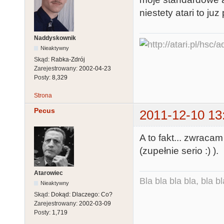
niestety atari to juz
Naddyskownik
Nieaktywny
Skąd:
Rabka-Zdrój
Zarejestrowany:
2002-04-23
Posty:
8,329
Strona
Pecus
2011-12-10 13
A to fakt... zwrac
(zupełnie serio :) ).
Atarowiec
Bla bla bla bla, bla bl
Nieaktywny
Skąd:
Dokąd: Dlaczego: Co?
Zarejestrowany:
2002-03-09
Posty:
1,719