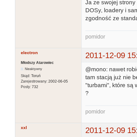
Ja ze swojej strony
DOSy, loadery i sa
zgodność ze stand
pomidor
electron
2011-12-09 15
Młodszy Atarowiec
@mono: nawet robi
Nieaktywny
Skąd:
Toruń
tam stacją już nie b
Zarejestrowany:
2002-06-05
"turbami", które s
Posty:
732
?
pomidor
xxl
2011-12-09 15