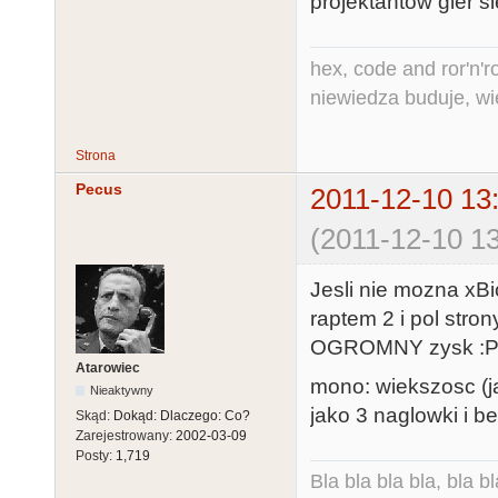
projektantów gier s
hex, code and ror'n'ro
niewiedza buduje, wi
Strona
Pecus
2011-12-10 13
(2011-12-10 13
Jesli nie mozna xB
raptem 2 i pol str
OGROMNY zysk :
Atarowiec
mono: wiekszosc (ja
Nieaktywny
jako 3 naglowki i b
Skąd:
Dokąd: Dlaczego: Co?
Zarejestrowany:
2002-03-09
Posty:
1,719
Bla bla bla bla, bla bl