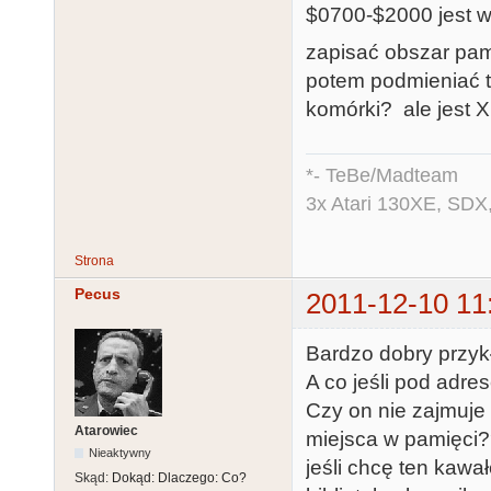
$0700-$2000 jest w
zapisać obszar pa
potem podmieniać t
komórki? ale jest X
*- TeBe/Madteam
3x Atari 130XE, SDX
Strona
Pecus
2011-12-10 11
Bardzo dobry przyk
A co jeśli pod adre
Czy on nie zajmuje
Atarowiec
miejsca w pamięci??
Nieaktywny
jeśli chcę ten ka
Skąd:
Dokąd: Dlaczego: Co?