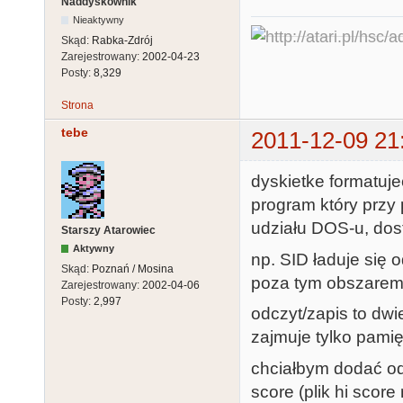
Naddyskownik
Nieaktywny
Skąd:
Rabka-Zdrój
Zarejestrowany:
2002-04-23
Posty:
8,329
Strona
tebe
2011-12-09 21
dyskietke formatuje
program który przy 
udziału DOS-u, dost
Starszy Atarowiec
Aktywny
np. SID ładuje się
Skąd:
Poznań / Mosina
poza tym obszarem 
Zarejestrowany:
2002-04-06
Posty:
2,997
odczyt/zapis to dwi
zajmuje tylko pami
chciałbym dodać odc
score (plik hi score