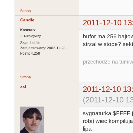
Strona
Candle
2011-12-10 13
Kasetarz
bufor ma 256 bajto
Nieaktywny
Skąd:
Lublin
strzal w stope? sek
Zarejestrowany:
2002-11-28
Posty:
4,258
przechodze na tumiw
Strona
xxl
2011-12-10 13
(2011-12-10 13
sygnaturka $FFFF j
robi) wiec kompilu
lipa