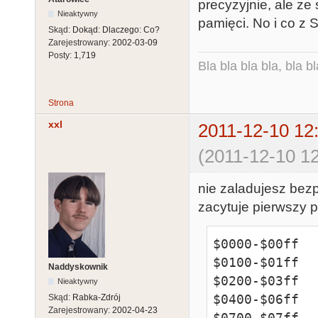
precyzyjnie, ale ze
Nieaktywny
pamięci. No i co z
Skąd:
Dokąd: Dlaczego: Co?
Zarejestrowany:
2002-03-09
Posty:
1,719
Bla bla bla bla, bla bl
Strona
xxl
2011-12-10 12
(2011-12-10 12
nie zaladujesz bez
zacytuje pierwszy p
$0000-$00ff

$0100-$01ff

Naddyskownik
$0200-$03ff

Nieaktywny
$0400-$06ff

Skąd:
Rabka-Zdrój
Zarejestrowany:
2002-04-23
$0700-$07ff  