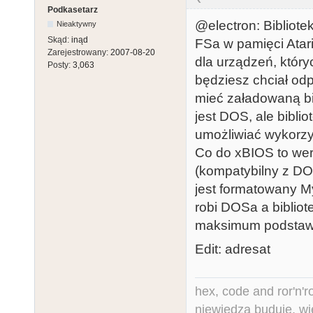
Podkasetarz
@electron: Bibliote
Nieaktywny
Skąd:
inąd
FSa w pamięci Atari
Zarejestrowany:
2007-08-20
dla urządzeń, któr
Posty:
3,063
będziesz chciał odp
mieć załadowaną bibl
jest DOS, ale biblio
umożliwiać wykorzy
Co do xBIOS to wer
(kompatybilny z DOS
jest formatowany M
robi DOSa a biblio
maksimum podstaw
Edit: adresat
hex, code and ror'n'ro
niewiedza buduje, wi