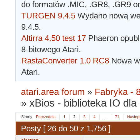
do formatów .MIC, .GR8, .GR9 o
TURGEN 9.4.5
Wydano nową wer
9.4.5.
Altirra 4.50 test 17
Phaeron opubli
8-bitowego Atari.
RastaConverter 1.0 RC8
Nowa wer
Atari.
atari.area forum
»
Fabryka - 8
»
xBios - biblioteka IO dla
Strony
Poprzednia
1
2
3
4
…
71
Następ
Posty [ 26 do 50 z 1,756 ]