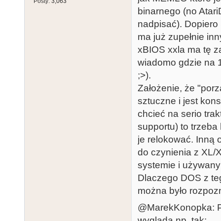
Posty:
3,063
binarnego (no Atar
nadpisać). Dopiero
ma już zupełnie inn
xBIOS xxla ma tę z
wiadomo gdzie na 10
;>).
Założenie, że "por
sztuczne i jest ko
chcieć na serio t
supportu) to trzeba
je relokować. Inną
do czynienia z XL/X
systemie i używany
Dlaczego DOS z teg
można było rozpozn
@MarekKonopka: Pr
wygląda np. tak: