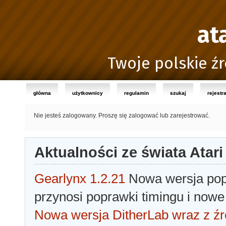
at
Twoje polskie źr
główna
użytkownicy
regulamin
szukaj
rejestr
Nie jesteś zalogowany.
Proszę się zalogować lub zarejestrować.
Aktualności ze świata Atari
Gearlynx 1.2.21
Nowa wersja popu
przynosi poprawki timingu i nowe
Nowa wersja DitherLab wraz z źr