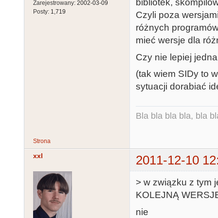
bibliotek, skompilo
Zarejestrowany:
2002-03-09
Posty:
1,719
Czyli poza wersjam
różnych programów 
mieć wersje dla róż
Czy nie lepiej jed
(tak wiem SIDy to w
sytuacji dorabiać i
Bla bla bla bla, bla bl
Strona
xxl
2011-12-10 12
> w związku z tym 
KOLEJNĄ WERSJE bi
nie