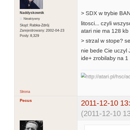
> SDX w trybie BA
Naddyskownik
Nieaktywny
litosci... czyli w
Skąd:
Rabka-Zdrój
atari nie ma 128 kb
Zarejestrowany:
2002-04-23
Posty:
8,329
> strzal w stope? s
nie bede Cie uczyl 
ide+ zrobilaby na 1 
Strona
Pecus
2011-12-10 13
(2011-12-10 13