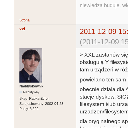
niewiedza buduje, wi
Strona
xxl
2011-12-09 15
(2011-12-09 15
> XXL zastanów się
obsługują Y filesys
tam urządzeń w ró
powielano ten sam 
Naddyskownik
obecnie dziala dla 
Nieaktywny
stacje dyskow, SIO2
Skąd:
Rabka-Zdrój
filesystem i/lub ur
Zarejestrowany:
2002-04-23
Posty:
8,329
urzadzen/filesyste
dla oryginalnego sprz