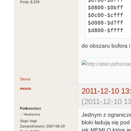
Posty:
8,329
$0800-$0bff   
$0c00-$cfff

$d000-$d7ff  
$d800-$ffff
do obszaru bufora i
Strona
mono
2011-12-10 13
(2011-12-10 13
Podkasetarz
Jednym z ogranicze
Nieaktywny
Skąd:
inąd
bloki ładują się po
Zarejestrowany:
2007-08-20
jak MEMLO które je