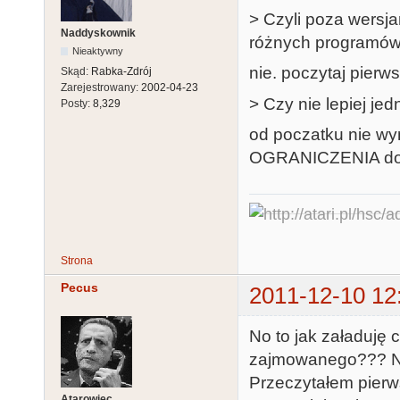
> Czyli poza wersj
Naddyskownik
różnych programó
Nieaktywny
nie. poczytaj pierw
Skąd:
Rabka-Zdrój
Zarejestrowany:
2002-04-23
> Czy nie lepiej j
Posty:
8,329
od poczatku nie wy
OGRANICZENIA do
Strona
Pecus
2011-12-10 12
No to jak załaduję 
zajmowanego??? N
Przeczytałem pierw
Atarowiec