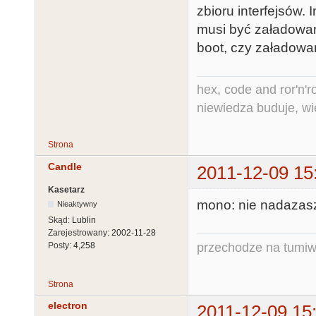
zbioru interfejsów.
musi być załadowan
boot, czy załadowa
hex, code and ror'n'ro
niewiedza buduje, wi
Strona
Candle
2011-12-09 15
Kasetarz
mono: nie nadazasz
Nieaktywny
Skąd:
Lublin
Zarejestrowany:
2002-11-28
przechodze na tumiw
Posty:
4,258
Strona
electron
2011-12-09 15