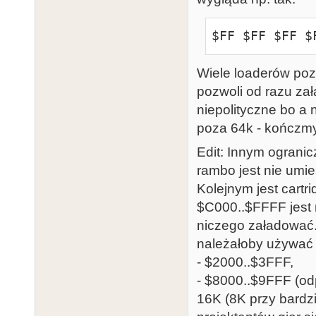
$FF $FF $FF $
Wiele loaderów poz
pozwoli od razu zał
niepolityczne bo a 
poza 64k - kończm
Edit: Innym ograni
rambo jest nie umi
Kolejnym jest cart
$C000..$FFFF jest 
niczego załadować.
należałoby używać
- $2000..$3FFF,
- $8000..$9FFF (od
16K (8K przy bardz