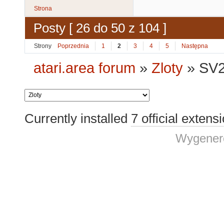
Strona
Posty [ 26 do 50 z 104 ]
Strony
Poprzednia
1
2
3
4
5
Następna
atari.area forum
»
Zloty
»
SV2
Currently installed
7 official extens
Wygenero