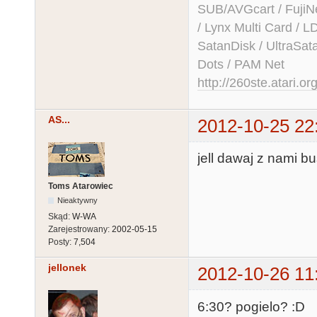
SUB/AVGcart / FujiN
/ Lynx Multi Card /
SatanDisk / UltraSat
Dots / PAM Net
http://260ste.atari.or
AS...
2012-10-25 22
jell dawaj z nami b
Toms Atarowiec
Nieaktywny
Skąd:
W-WA
Zarejestrowany:
2002-05-15
Posty:
7,504
jellonek
2012-10-26 11
6:30? pogielo? :D