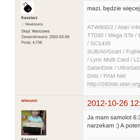
mazi, będzie więcej
Kasetarz
Nieaktywny
ATW800/2 / Atari V4sa 
Skąd:
Warszawa
TT030 / Mega STe / 
Zarejestrowany:
2002-03-09
/ SC1435
Posty:
4,756
SUB/AVGcart / FujiN
/ Lynx Multi Card /
SatanDisk / UltraSat
Dots / PAM Net
http://260ste.atari.or
wieczor
2012-10-26 12
Ja mam samolot 6:3
narzekam :) A pote
Kasetarz