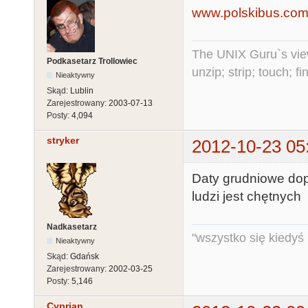
www.polskibus.co
The UNIX Guru`s vie
Podkasetarz Trollowiec
unzip; strip; touch; 
Nieaktywny
Skąd:
Lublin
Zarejestrowany:
2003-07-13
Posty:
4,094
stryker
2012-10-23 05
Daty grudniowe dopi
ludzi jest chętnych
Nadkasetarz
"wszystko się kiedyś k
Nieaktywny
Skąd:
Gdańsk
Zarejestrowany:
2002-03-25
Posty:
5,146
Cyprian