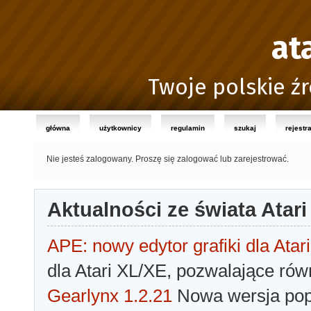
at
Twoje polskie źr
główna
użytkownicy
regulamin
szukaj
rejestr
Nie jesteś zalogowany.
Proszę się zalogować lub zarejestrować.
Aktualności ze świata Atari
APE: nowy edytor grafiki dla Atari
dla Atari XL/XE, pozwalające rów
Gearlynx 1.2.21
Nowa wersja popu