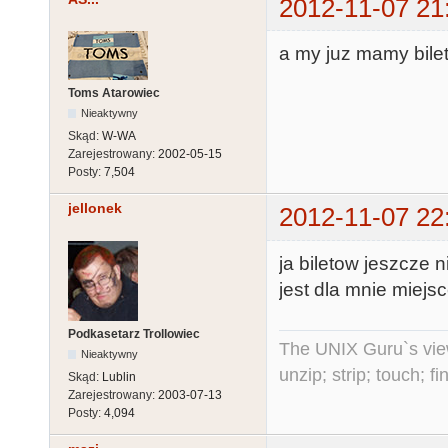
2012-11-07 21
a my juz mamy bilet
Toms Atarowiec
Nieaktywny
Skąd:
W-WA
Zarejestrowany:
2002-05-15
Posty:
7,504
jellonek
2012-11-07 22
ja biletow jeszcze 
jest dla mnie miejs
Podkasetarz Trollowiec
The UNIX Guru`s vie
Nieaktywny
unzip; strip; touch; 
Skąd:
Lublin
Zarejestrowany:
2003-07-13
Posty:
4,094