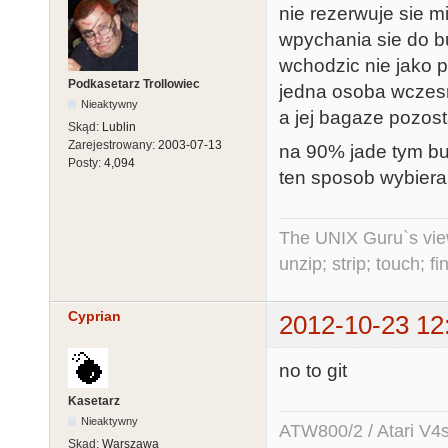
nie rezerwuje sie m
wpychania sie do b
wchodzic nie jako p
Podkasetarz Trollowiec
jedna osoba wczesn
Nieaktywny
a jej bagaze pozost
Skąd:
Lublin
Zarejestrowany:
2003-07-13
na 90% jade tym bu
Posty:
4,094
ten sposob wybiera.
The UNIX Guru`s vie
unzip; strip; touch; 
Cyprian
2012-10-23 12
no to git
Kasetarz
Nieaktywny
ATW800/2 / Atari V4sa 
Skąd:
Warszawa