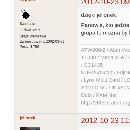
2012-10-23 09
dzięki jellonek,
Kasetarz
Panowie, kto jedzi
Nieaktywny
grupa to można by 
Skąd:
Warszawa
Zarejestrowany:
2002-03-09
Posty:
4,756
ATW800/2 / Atari V4sa 
TT030 / Mega STe / 
/ SC1435
SUB/AVGcart / FujiN
/ Lynx Multi Card /
SatanDisk / UltraSat
Dots / PAM Net
http://260ste.atari.or
jellonek
2012-10-23 11