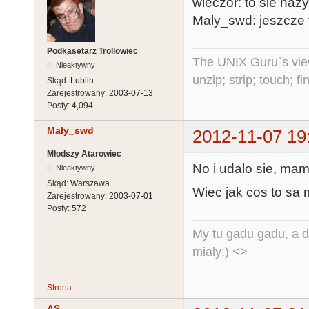
wieczor: to sie naz
Maly_swd: jeszcze 
Podkasetarz Trollowiec
The UNIX Guru`s vie
Nieaktywny
unzip; strip; touch; 
Skąd:
Lublin
Zarejestrowany:
2003-07-13
Posty:
4,094
Maly_swd
2012-11-07 19
Młodszy Atarowiec
No i udalo sie, mam
Nieaktywny
Skąd:
Warszawa
Wiec jak cos to sa 
Zarejestrowany:
2003-07-01
Posty:
572
My tu gadu gadu, a d
mialy:) <>
Strona
AS...