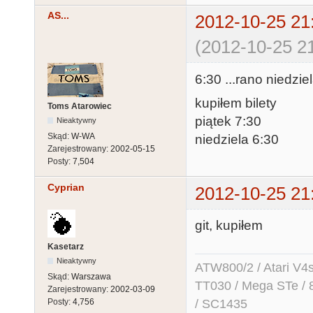
AS...
2012-10-25 21
(2012-10-25 21
6:30 ...rano niedziel
kupiłem bilety
Toms Atarowiec
piątek 7:30
Nieaktywny
Skąd:
W-WA
niedziela 6:30
Zarejestrowany:
2002-05-15
Posty:
7,504
Cyprian
2012-10-25 21
git, kupiłem
Kasetarz
Nieaktywny
ATW800/2 / Atari V4sa 
Skąd:
Warszawa
TT030 / Mega STe / 
Zarejestrowany:
2002-03-09
/ SC1435
Posty:
4,756