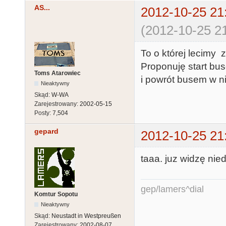
AS...
2012-10-25 21
(2012-10-25 21
To o której lecimy
Proponuję start bu
Toms Atarowiec
i powrót busem w ni
Nieaktywny
Skąd:
W-WA
Zarejestrowany:
2002-05-15
Posty:
7,504
gepard
2012-10-25 21
taaa. juz widzę nie
gep/lamers^dial
Komtur Sopotu
Nieaktywny
Skąd:
Neustadt in Westpreußen
Zarejestrowany:
2002-08-07