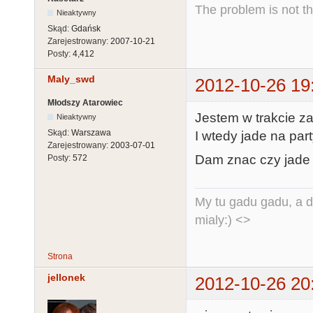
The problem is not th
Nieaktywny
Skąd:
Gdańsk
Zarejestrowany:
2007-10-21
Posty:
4,412
Maly_swd
2012-10-26 19
Młodszy Atarowiec
Jestem w trakcie za
Nieaktywny
Skąd:
Warszawa
I wtedy jade na part
Zarejestrowany:
2003-07-01
Dam znac czy jade 
Posty:
572
My tu gadu gadu, a d
mialy:) <>
Strona
jellonek
2012-10-26 20