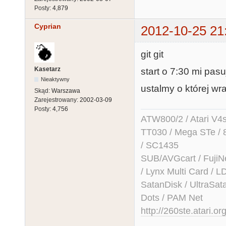
Posty:
4,879
Cyprian
2012-10-25 21
git git
Kasetarz
start o 7:30 mi pasu
Nieaktywny
ustalmy o której w
Skąd:
Warszawa
Zarejestrowany:
2002-03-09
Posty:
4,756
ATW800/2 / Atari V4sa 
TT030 / Mega STe / 
/ SC1435
SUB/AVGcart / FujiN
/ Lynx Multi Card /
SatanDisk / UltraSat
Dots / PAM Net
http://260ste.atari.or