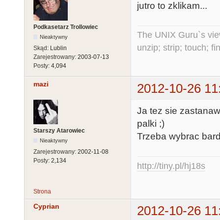
jutro to zklikam...
Podkasetarz Trollowiec
The UNIX Guru`s vie
Nieaktywny
unzip; strip; touch; 
Skąd:
Lublin
Zarejestrowany:
2003-07-13
Posty:
4,094
mazi
2012-10-26 11
Ja tez sie zastanaw
palki ;)
Starszy Atarowiec
Trzeba wybrac bardz
Nieaktywny
Zarejestrowany:
2002-11-08
Posty:
2,134
http://tiny.pl/hj18s
Strona
Cyprian
2012-10-26 11