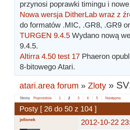
przynosi poprawki timingu i nowe
Nowa wersja DitherLab wraz z źr
do formatów .MIC, .GR8, .GR9 o
TURGEN 9.4.5
Wydano nową wer
9.4.5.
Altirra 4.50 test 17
Phaeron opubli
8-bitowego Atari.
»
SV
atari.area forum
»
Zloty
Strony
Poprzednia
1
2
3
4
5
Następna
Posty [ 26 do 50 z 104 ]
jellonek
2012-10-22 23