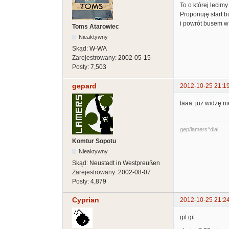
To o której leci
Proponuję start b
i powrót busem w 
Toms Atarowiec
Nieaktywny
Skąd:
W-WA
Zarejestrowany:
2002-05-15
Posty:
7,503
gepard
2012-10-25 21:1
taaa. juz widzę n
gep/lamers^dial
Komtur Sopotu
Nieaktywny
Skąd:
Neustadt in Westpreußen
Zarejestrowany:
2002-08-07
Posty:
4,879
Cyprian
2012-10-25 21:2
git git