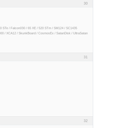
30
 1040 STe / Falcon030 / 65 XE / 520 STm / SM124 / SC1435
000 / XCA12 / SkunkBoard / CosmosEx / SatanDisk / UltraSatan
31
32