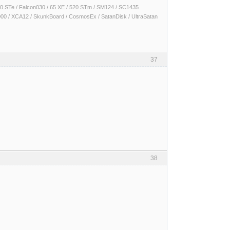
 1040 STe / Falcon030 / 65 XE / 520 STm / SM124 / SC1435
000 / XCA12 / SkunkBoard / CosmosEx / SatanDisk / UltraSatan
37
38