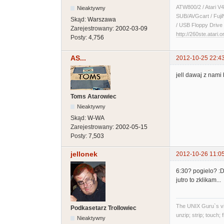
ATW800/2 / Atari V4
Nieaktywny
SUB/AVGcart / Fuji
Skąd:
Warszawa
/ USB Floppy Drive 
Zarejestrowany:
2002-03-09
http://260ste.atari.o
Posty:
4,756
AS...
2012-10-25 22:4
jell dawaj z nami
Toms Atarowiec
Nieaktywny
Skąd:
W-WA
Zarejestrowany:
2002-05-15
Posty:
7,503
jellonek
2012-10-26 11:0
6:30? pogielo? :
jutro to zklikam...
The UNIX Guru`s vi
Podkasetarz Trollowiec
unzip; strip; touch;
Nieaktywny