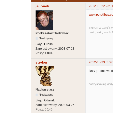
jellonek
2012-10-22 23:1
www.polskibus.c
The UNIX Guru`s vi
unzip; strip; touch;
Podkasetarz Trollowiec
Nieaktywny
Skąd:
Lublin
Zarejestrowany:
2003-07-13
Posty:
4,094
stryker
2012-10-23 05:4
Daty grudniowe do
"wszystko się kiedyś
Nadkasetarz
Nieaktywny
Skąd:
Gdańsk
Zarejestrowany:
2002-03-25
Posty:
5,146