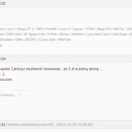
0:32
sa / Lynx I / Mega ST 1 / 7800 / Portfolio / Lynx II / Jaguar / TT030 / Mega STe / 800 XL /
Net / DDD HDD / AT Speed C16 / TF536 / SDrive / PAK68/3 / Lynx Multi Card / LDW Super 2
Emulator / Eiffel / SIO2PC / Crazy Dots / PAM Net
rg
0:24
ska :) jest już możliwość rezerwacji... po 5 zł w jedną stronę....
. :)
ibus.com
 kończy......."
5:41
Ostatnio edytowany przez AS... (2012-10-25 21:08:00)