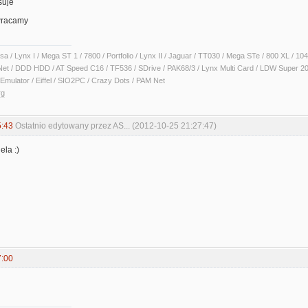
suje
 wracamy
sa / Lynx I / Mega ST 1 / 7800 / Portfolio / Lynx II / Jaguar / TT030 / Mega STe / 800 XL /
Net / DDD HDD / AT Speed C16 / TF536 / SDrive / PAK68/3 / Lynx Multi Card / LDW Super 2
Emulator / Eiffel / SIO2PC / Crazy Dots / PAM Net
rg
5:43
Ostatnio edytowany przez AS... (2012-10-25 21:27:47)
ela :)
7:00