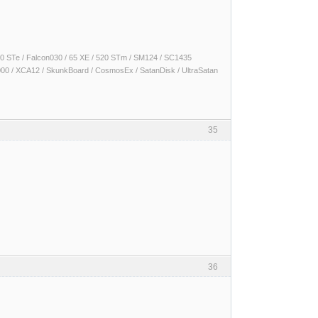
 1040 STe / Falcon030 / 65 XE / 520 STm / SM124 / SC1435
000 / XCA12 / SkunkBoard / CosmosEx / SatanDisk / UltraSatan
35
36