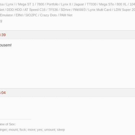
sa / Lynx I / Mega ST 1 / 7800 / Portfolio / Lynx II / Jaguar / TT030 / Mega STe / 800 XL /
Net / DDD HDD / AT Speed C16 / TF536 / SDrive / PAK68/3 / Lynx Multi Card / LDW Super 2
Emulator / Eiffel / SIO2PC / Crazy Dots / PAM Net
rg
3:39
 busem!
5:04
D
ew of Sex:
 finger; mount; fsck; more; yes; umount; sleep