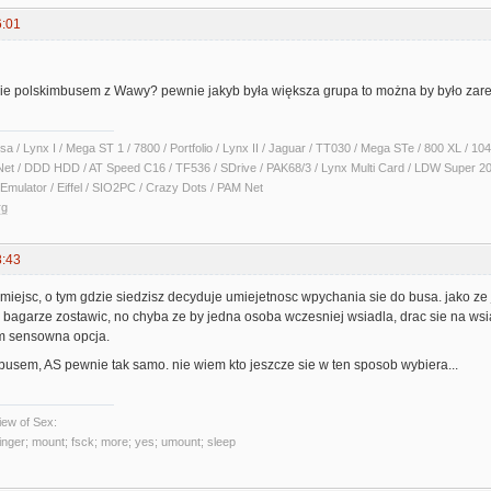
6:01
zie polskimbusem z Wawy? pewnie jakyb była większa grupa to można by było zar
sa / Lynx I / Mega ST 1 / 7800 / Portfolio / Lynx II / Jaguar / TT030 / Mega STe / 800 XL /
Net / DDD HDD / AT Speed C16 / TF536 / SDrive / PAK68/3 / Lynx Multi Card / LDW Super 2
Emulator / Eiffel / SIO2PC / Crazy Dots / PAM Net
rg
8:43
 miejsc, o tym gdzie siedzisz decyduje umiejetnosc wpychania sie do busa. jako z
a bagarze zostawic, no chyba ze by jedna osoba wczesniej wsiadla, drac sie na ws
em sensowna opcja.
busem, AS pewnie tak samo. nie wiem kto jeszcze sie w ten sposob wybiera...
ew of Sex:
 finger; mount; fsck; more; yes; umount; sleep