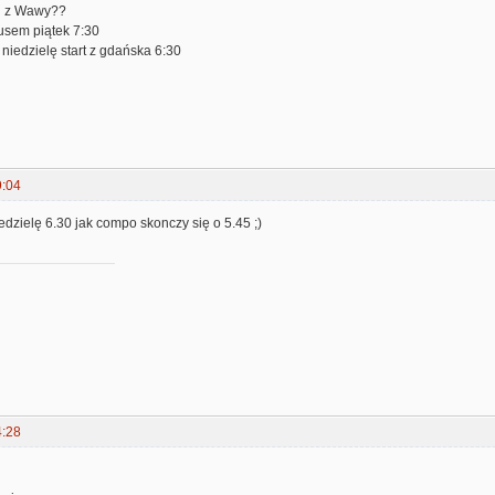
my z Wawy??
usem piątek 7:30
niedzielę start z gdańska 6:30
9:04
iedzielę 6.30 jak compo skonczy się o 5.45 ;)
4:28