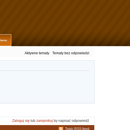
łówna
Aktywne tematy
Tematy bez odpowiedzi
.
Zaloguj się
lub
zarejestruj
by napisać odpowiedź
Topic RSS feed