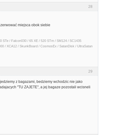
28
ezerwować miejsca obok siebie
 1040 STe / Falcon030 / 65 XE / 520 STm / SM124 / SC1435
000 / XCA12 / SkunkBoard / CosmosEx / SatanDisk / UltraSatan
29
e jedziemy z bagazami, bedziemy wchodzic nie jako
iadajacych "TU ZAJETE", a jej bagaze pozostali wcisneli