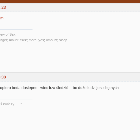
1:23
om
ew of Sex:
 finger; mount; fsck; more; yes; umount; sleep
0:38
piero beda dostepne...wiec trza śledzić.... bo dużo ludzi jest chętnych
 kończy......."