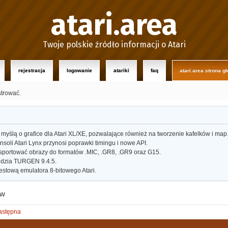
atari.area
Twoje polskie źródło informacji o Atari
rejestracja
logowanie
atariki
faq
atari.area strona g
strować.
myślą o grafice dla Atari XL/XE, pozwalające również na tworzenie kafelków i map
oli Atari Lynx przynosi poprawki timingu i nowe API.
portować obrazy do formatów .MIC, .GR8, .GR9 oraz G15.
dzia TURGEN 9.4.5.
estową emulatora 8-bitowego Atari.
aw
astępna