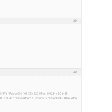
39
40
 1040 STe / Falcon030 / 65 XE / 520 STm / SM124 / SC1435
000 / XCA12 / SkunkBoard / CosmosEx / SatanDisk / UltraSatan