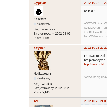
Cyprian
2012-10-23 12:2
no to git
Kasetarz
ATW800/2 / Atari V4
Nieaktywny
SUB/AVGcart / Fuji
Skąd:
Warszawa
/ USB Floppy Drive 
Zarejestrowany:
2002-03-09
http://260ste.atari.o
Posty:
4,756
stryker
2012-10-25 20:2
Panowie ruszać dup
Kto pierwszy ten ..
http://www.polsk
Nadkasetarz
"wszystko się kiedyś
Nieaktywny
Skąd:
Gdańsk
Zarejestrowany:
2002-03-25
Posty:
5,146
AS...
2012-10-25 21:0