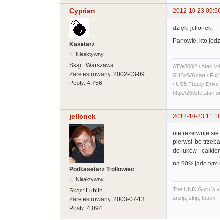
Cyprian
2012-10-23 09:5
dzięki jellonek,
Panowie, kto jed
Kasetarz
Nieaktywny
Skąd:
Warszawa
ATW800/2 / Atari V4
Zarejestrowany:
2002-03-09
SUB/AVGcart / Fuji
Posty:
4,756
/ USB Floppy Drive 
http://260ste.atari.o
jellonek
2012-10-23 11:1
nie rezerwuje sie
pierwsi, bo trzeb
do luków - calki
na 90% jade tym 
Podkasetarz Trollowiec
Nieaktywny
The UNIX Guru`s vi
Skąd:
Lublin
unzip; strip; touch;
Zarejestrowany:
2003-07-13
Posty:
4,094