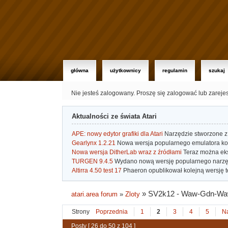
główna
użytkownicy
regulamin
szukaj
Nie jesteś zalogowany.
Proszę się zalogować lub zareje
Aktualności ze świata Atari
APE: nowy edytor grafiki dla Atari
Narzędzie stworzone z 
Gearlynx 1.2.21
Nowa wersja popularnego emulatora kons
Nowa wersja DitherLab wraz z źródłami
Teraz można eks
TURGEN 9.4.5
Wydano nową wersję popularnego narzę
Altirra 4.50 test 17
Phaeron opublikował kolejną wersję t
»
SV2k12 - Waw-Gdn-W
atari.area forum
»
Zloty
Strony
Poprzednia
1
2
3
4
5
N
Posty [ 26 do 50 z 104 ]