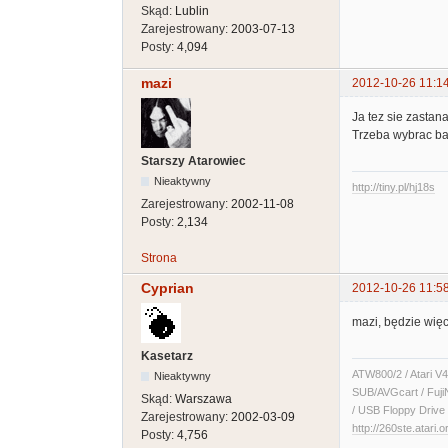
Skąd:
Lublin
Zarejestrowany:
2003-07-13
Posty:
4,094
mazi
2012-10-26 11:1
Ja tez sie zastan
Trzeba wybrac bar
Starszy Atarowiec
Nieaktywny
http://tiny.pl/hj18s
Zarejestrowany:
2002-11-08
Posty:
2,134
Strona
Cyprian
2012-10-26 11:5
mazi, będzie więc
Kasetarz
ATW800/2 / Atari V4
Nieaktywny
SUB/AVGcart / Fuji
Skąd:
Warszawa
/ USB Floppy Drive 
Zarejestrowany:
2002-03-09
http://260ste.atari.o
Posty:
4,756