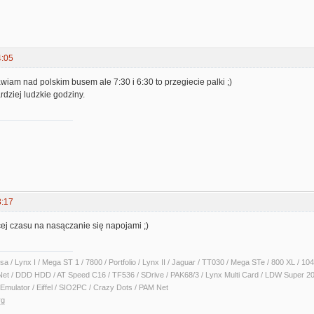
4:05
awiam nad polskim busem ale 7:30 i 6:30 to przegiecie palki ;)
dziej ludzkie godziny.
8:17
ej czasu na nasączanie się napojami ;)
sa / Lynx I / Mega ST 1 / 7800 / Portfolio / Lynx II / Jaguar / TT030 / Mega STe / 800 XL /
Net / DDD HDD / AT Speed C16 / TF536 / SDrive / PAK68/3 / Lynx Multi Card / LDW Super 2
Emulator / Eiffel / SIO2PC / Crazy Dots / PAM Net
rg