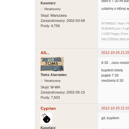
start o 7:30 mi pa
Kasetarz
ustalmy o której
Nieaktywny
Skąd:
Warszawa
Zarejestrowany:
2002-03-09
ATW800/2 / Atari V4
Posty:
4,756
SUB/AVGcart / Fuji
/ USB Floppy Drive 
http://260ste.atari.o
AS...
2012-10-25 21:2
6:30 ...rano niedzi
kupiłem bilety
Toms Atarowiec
piątek 7:30
niedziela 6:30
Nieaktywny
Skąd:
W-WA
Zarejestrowany:
2002-05-15
Posty:
7,503
Cyprian
2012-10-25 21:3
git, kupiłem
Kasetarz