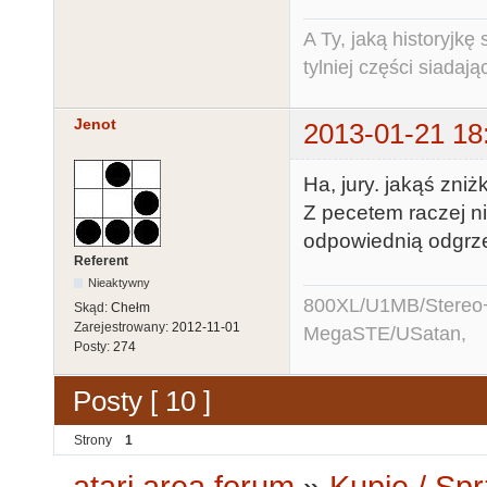
A Ty, jaką historyjk
tylniej części siadają
Jenot
2013-01-21 18
Ha, jury. jakąś zniż
Z pecetem raczej ni
odpowiednią odgrze
Referent
Nieaktywny
800XL/U1MB/Stereo
Skąd:
Chełm
Zarejestrowany:
2012-11-01
MegaSTE/USatan,
Posty:
274
Posty [ 10 ]
Strony
1