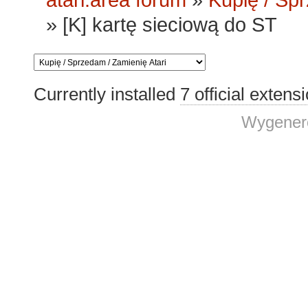
atari.area forum
»
Kupię / Sp
»
[K] kartę sieciową do ST
Currently installed
7 official extens
Wygenero