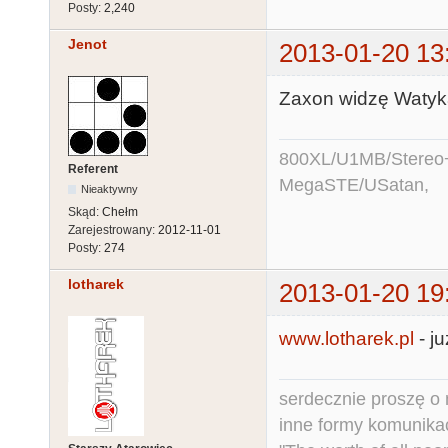
Posty:
2,240
Jenot
2013-01-20 13
Zaxon widzę Watykan
800XL/U1MB/Stereo
Referent
MegaSTE/USatan,
Nieaktywny
Skąd:
Chełm
Zarejestrowany:
2012-11-01
Posty:
274
lotharek
2013-01-20 19
www.lotharek.pl
- ju
serdecznie proszę o
inne formy komunikac