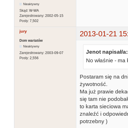
Nieaktywny
Skąd:
W-WA
Zarejestrowany:
2002-05-15
Posty:
7,502
jury
2013-01-21 15
Dom wariatów
Nieaktywny
Jenot napisał/a:
Zarejestrowany:
2003-09-07
Posty:
2,556
No właśnie - ma 
Postaram się na dn
żywotność.
Ma już prawie deka
się tam nie podobał
to karta sieciowa ma
znaleźć i odpowiedn
potrzebny )