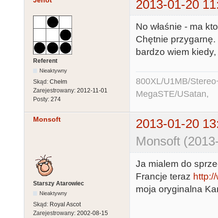
Jenot
2013-01-20 11
No właśnie - ma kto
Chętnie przygarnę.
bardzo wiem kiedy,
Referent
Nieaktywny
800XL/U1MB/Stereo
Skąd:
Chełm
Zarejestrowany:
2012-11-01
MegaSTE/USatan,
Posty:
274
Monsoft
2013-01-20 13
Monsoft (2013
Ja mialem do sprze
Francje teraz
http:
Starszy Atarowiec
moja oryginalna Kar
Nieaktywny
Skąd:
Royal Ascot
Zarejestrowany:
2002-08-15