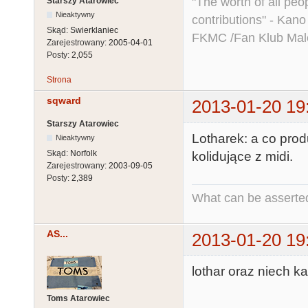
"The worth of all peo
Starszy Atarowiec
Nieaktywny
contributions" - Kano
Skąd:
Swierklaniec
FKMC /Fan Klub Mal
Zarejestrowany:
2005-04-01
Posty:
2,055
Strona
sqward
2013-01-20 19
Starszy Atarowiec
Lotharek: a co prod
Nieaktywny
Skąd:
Norfolk
kolidujące z midi.
Zarejestrowany:
2003-09-05
Posty:
2,389
What can be asserted
AS...
2013-01-20 19
lothar oraz niech k
Toms Atarowiec