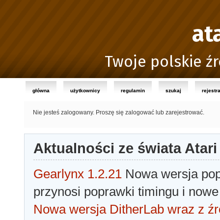
at
Twoje polskie źr
główna
użytkownicy
regulamin
szukaj
rejestr
Nie jesteś zalogowany.
Proszę się zalogować lub zarejestrować.
Aktualności ze świata Atari
Gearlynx 1.2.21
Nowa wersja popu
przynosi poprawki timingu i nowe
Nowa wersja DitherLab wraz z źr