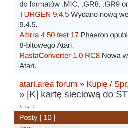
do formatów .MIC, .GR8, .GR9 o
TURGEN 9.4.5
Wydano nową wer
9.4.5.
Altirra 4.50 test 17
Phaeron opubli
8-bitowego Atari.
RastaConverter 1.0 RC8
Nowa wer
Atari.
atari.area forum
»
Kupię / Sp
»
[K] kartę sieciową do ST
Strony
1
Posty [ 10 ]