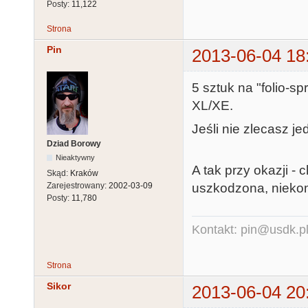
Posty:
11,122
Strona
Pin
2013-06-04 18
5 sztuk na "folio-s
XL/XE.
Jeśli nie zlecasz 
Dziad Borowy
Nieaktywny
A tak przy okazji - 
Skąd:
Kraków
uszkodzona, niekom
Zarejestrowany:
2002-03-09
Posty:
11,780
Kontakt: pin@usdk.p
Strona
Sikor
2013-06-04 20