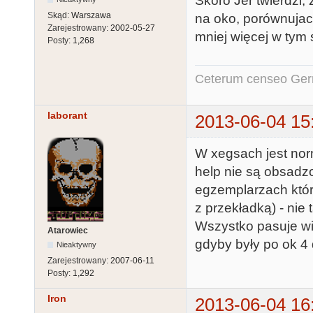
Skoro Jer twierdzi,
Skąd:
Warszawa
na oko, porównujac
Zarejestrowany:
2002-05-27
mniej więcej w tym
Posty:
1,268
Ceterum censeo Ger
laborant
2013-06-04 15
W xegsach jest norm
help nie są obsadz
egzemplarzach które
z przekładką) - ni
Wszystko pasuje wię
Atarowiec
gdyby były po ok 4 
Nieaktywny
Zarejestrowany:
2007-06-11
Posty:
1,292
Iron
2013-06-04 16