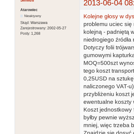
Simius
2013-06-04 08
Atarowiec
Kolejne głosy w dys
Nieaktywny
Skąd:
Warszawa
problemu uciec się 
Zarejestrowany:
2002-05-27
kolejną - padniętą 
Posty:
1,268
niedrogiego źródła 
Dotyczy folii trójw
gumowymi kapturkam
MOQ=500szt wynosi
tego koszt transpor
0,25USD na sztukę)
naliczonego VAT-u).
przybliżeniu koszt 
ewentualne koszty w
Koszt jednostkowy f
byłby pewnie wyższy
mniej, więc trzeba
Znajdzie się dosyć