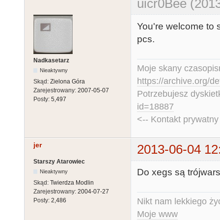
uicr0Bee (2013
You're welcome to s
pcs.
Nadkasetarz
Moje skany czasopism
Nieaktywny
https://archive.org/d
Skąd:
Zielona Góra
Zarejestrowany:
2007-05-07
Potrzebujesz dyskiet
Posty:
5,497
id=18887
<-- Kontakt prywatn
jer
2013-06-04 12
Starszy Atarowiec
Do xegs są trójwar
Nieaktywny
Skąd:
Twierdza Modlin
Zarejestrowany:
2004-07-27
Nikt nam lekkiego życ
Posty:
2,486
Moje www