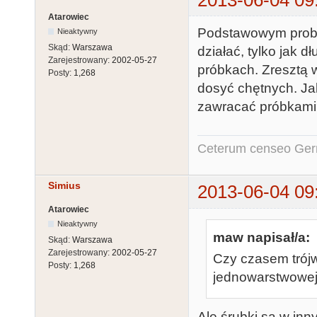
2013-06-04 09
Atarowiec
Podstawowym problem
Nieaktywny
Skąd:
Warszawa
działać, tylko jak d
Zarejestrowany:
2002-05-27
próbkach. Zresztą w 
Posty:
1,268
dosyć chętnych. Ja
zawracać próbkam
Ceterum censeo Ger
Simius
2013-06-04 09
Atarowiec
Nieaktywny
maw napisał/a:
Skąd:
Warszawa
Zarejestrowany:
2002-05-27
Czy czasem trójw
Posty:
1,268
jednowarstwowej 
Ale śrubki są w inn