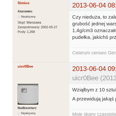
Simius
2013-06-04 08
Atarowiec
Czy nieduża, to zal
Nieaktywny
Skąd:
Warszawa
grubość jednej war
Zarejestrowany:
2002-05-27
1,4g/cm3 oznaczało
Posty:
1,268
pudełka, jakichś prz
Ceterum censeo Ger
uicr0Bee
2013-06-04 09
uicr0Bee (2013
Wziąłbym z 10 sztu
A przewidują jakąś 
Nadkasetarz
Nieaktywny
Moje skany czasopism