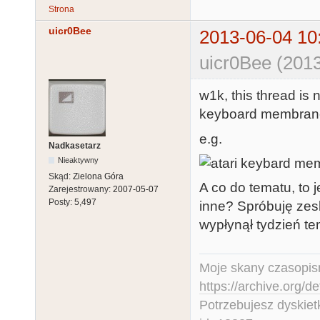
Strona
uicr0Bee
2013-06-04 10
uicr0Bee (2013
w1k, this thread is 
keyboard membrane
e.g.
Nadkasetarz
Nieaktywny
Skąd:
Zielona Góra
A co do tematu, to 
Zarejestrowany:
2007-05-07
Posty:
5,497
inne? Spróbuję zes
wypłynął tydzień t
Moje skany czasopism
https://archive.org/d
Potrzebujesz dyskiet