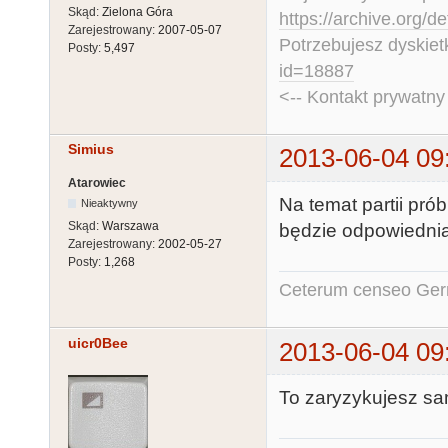
Skąd:
Zielona Góra
https://archive.org/d
Zarejestrowany:
2007-05-07
Potrzebujesz dyskiet
Posty:
5,497
id=18887
<-- Kontakt prywatn
Simius
2013-06-04 09
Atarowiec
Na temat partii pr
Nieaktywny
Skąd:
Warszawa
będzie odpowiednia
Zarejestrowany:
2002-05-27
Posty:
1,268
Ceterum censeo Ger
uicr0Bee
2013-06-04 09
To zaryzykujesz sa