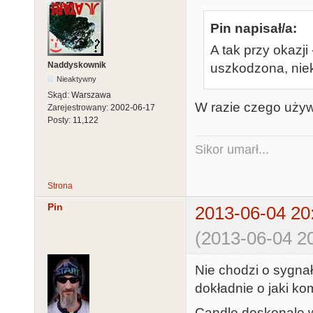
Pin napisał/a:
A tak przy okazji
Naddyskownik
uszkodzona, nie
Nieaktywny
Skąd:
Warszawa
W razie czego używ
Zarejestrowany:
2002-06-17
Posty:
11,122
Sikor umarł...
Strona
Pin
2013-06-04 20
(2013-06-04 20
Nie chodzi o sygna
dokładnie o jaki ko
Candle doskonale w