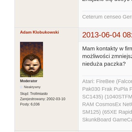
Ceterum censeo Ger
Adam Klobukowski
2013-06-04 08
Mam kontakty w fir
możliwości zmniejs
nieduża paczka?
Atari: FireBee (Fal
Moderator
Nieaktywny
Pak030 Frak PuPla
Skąd:
Trollmiasto
SC1435) (1040STFM
Zarejestrowany:
2002-03-10
RAM CosmosEx NetU
Posty:
6,036
SM125) (65XE Rapi
SkunkBoard GameCart