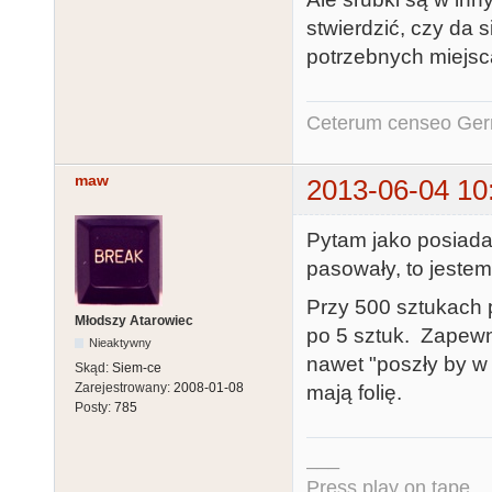
stwierdzić, czy da 
potrzebnych miejsc
Ceterum censeo Ger
maw
2013-06-04 10
Pytam jako posiadac
pasowały, to jestem
Przy 500 sztukach 
Młodszy Atarowiec
po 5 sztuk. Zapewn
Nieaktywny
nawet "poszły by w 
Skąd:
Siem-ce
Zarejestrowany:
2008-01-08
mają folię.
Posty:
785
___
Press play on tape...