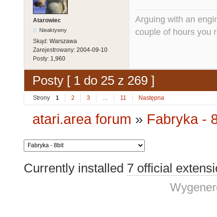
Arguing with an engine
Atarowiec
couple of hours you rea
Nieaktywny
Skąd:
Warszawa
Zarejestrowany:
2004-09-10
Posty:
1,960
Posty [ 1 do 25 z 269 ]
Strony
1
2
3
…
11
Następna
atari.area forum
»
Fabryka - 8
Currently installed
7 official extens
Wygenero