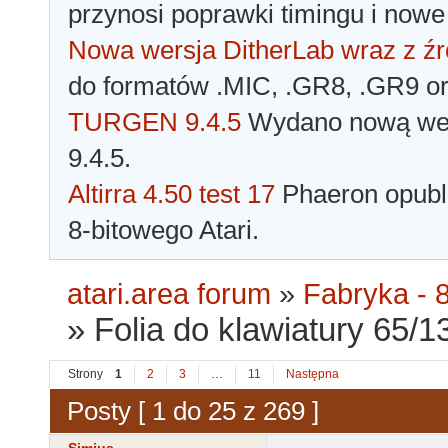
przynosi poprawki timingu i nowe
Nowa wersja DitherLab wraz z źr
do formatów .MIC, .GR8, .GR9 o
TURGEN 9.4.5
Wydano nową wer
9.4.5.
Altirra 4.50 test 17
Phaeron opubli
8-bitowego Atari.
atari.area forum
»
Fabryka - 8
»
Folia do klawiatury 65/
Strony
1
2
3
…
11
Następna
Posty [ 1 do 25 z 269 ]