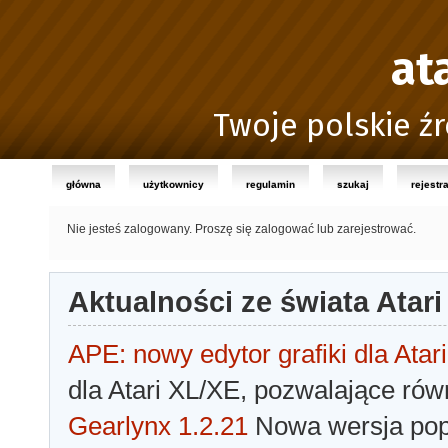
at
Twoje polskie źr
główna
użytkownicy
regulamin
szukaj
rejestr
Nie jesteś zalogowany.
Proszę się zalogować lub zarejestrować.
Aktualności ze świata Atari
APE: nowy edytor grafiki dla Atari
dla Atari XL/XE, pozwalające rów
Gearlynx 1.2.21
Nowa wersja popu