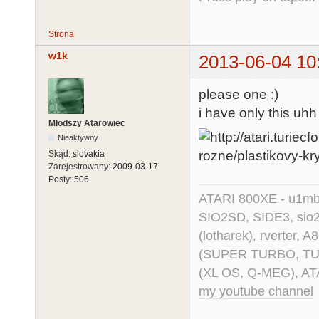
Strona
w1k
2013-06-04 10
please one :)
i have only this uhh
Młodszy Atarowiec
Nieaktywny
Skąd:
slovakia
Zarejestrowany:
2009-03-17
Posty:
506
ATARI 800XE - u1mb, 
SIO2SD, SIDE3, sio2us
(lotharek), rverter, 
(SUPER TURBO, TURBO
(XL OS, Q-MEG), AT
my youtube channel