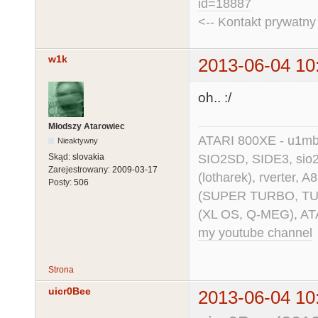
id=18887
<-- Kontakt prywatn
w1k
2013-06-04 10
oh.. :/
Młodszy Atarowiec
ATARI 800XE - u1mb, 
Nieaktywny
SIO2SD, SIDE3, sio2us
Skąd:
slovakia
Zarejestrowany:
2009-03-17
(lotharek), rverter, 
Posty:
506
(SUPER TURBO, TURBO
(XL OS, Q-MEG), AT
my youtube channel
Strona
uicr0Bee
2013-06-04 10