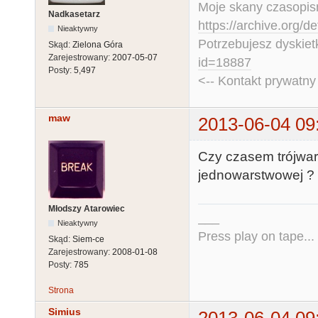
Moje skany czasopism
Nadkasetarz
https://archive.org/d
Nieaktywny
Potrzebujesz dyskiet
Skąd:
Zielona Góra
Zarejestrowany:
2007-05-07
id=18887
Posty:
5,497
<-- Kontakt prywatn
maw
2013-06-04 09
Czy czasem trójwar
jednowarstwowej ? I
Młodszy Atarowiec
___
Nieaktywny
Press play on tape...
Skąd:
Siem-ce
Zarejestrowany:
2008-01-08
Posty:
785
Strona
Simius