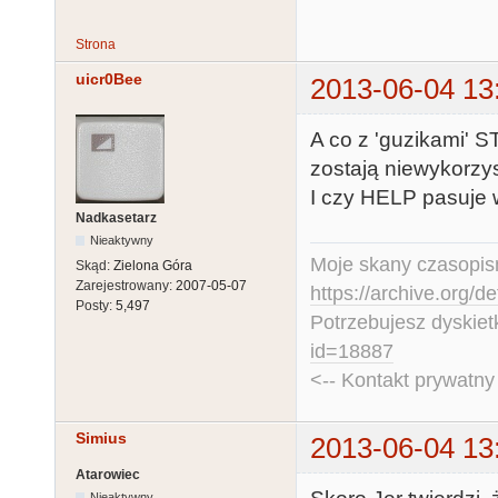
Strona
uicr0Bee
2013-06-04 13
A co z 'guzikami' 
zostają niewykorzy
I czy HELP pasuje
Nadkasetarz
Nieaktywny
Moje skany czasopism
Skąd:
Zielona Góra
Zarejestrowany:
2007-05-07
https://archive.org/d
Posty:
5,497
Potrzebujesz dyskiet
id=18887
<-- Kontakt prywatn
Simius
2013-06-04 13
Atarowiec
Nieaktywny