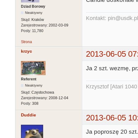
Dziad Borowy
Nieaktywny
Kontakt: pin@usdk.p
Skąd:
Kraków
Zarejestrowany:
2002-03-09
Posty:
11,780
Strona
krzyc
2013-06-05 07
Ja 2 szt. wezmę, prz
Referent
Krzysztof [Atari 104
Nieaktywny
Skąd:
Częstochowa
Zarejestrowany:
2008-12-04
Posty:
308
Duddie
2013-06-05 10
Ja poproszę 20 szt.