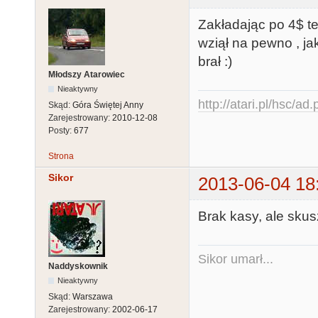
Zakładając po 4$ te
wziął na pewno , ja
brał :)
Młodszy Atarowiec
Nieaktywny
http://atari.pl/hsc/ad
Skąd:
Góra Świętej Anny
Zarejestrowany:
2010-12-08
Posty:
677
Strona
Sikor
2013-06-04 18
Brak kasy, ale skus
Sikor umarł...
Naddyskownik
Nieaktywny
Skąd:
Warszawa
Zarejestrowany:
2002-06-17