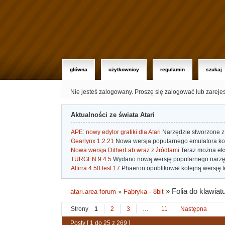
główna
użytkownicy
regulamin
szukaj
Nie jesteś zalogowany.
Proszę się zalogować lub zareje
Aktualności ze świata Atari
APE: nowy edytor grafiki dla Atari
Narzędzie stworzone z 
Gearlynx 1.2.21
Nowa wersja popularnego emulatora kons
Nowa wersja DitherLab wraz z źródłami
Teraz można eks
TURGEN 9.4.5
Wydano nową wersję popularnego narzę
Altirra 4.50 test 17
Phaeron opublikował kolejną wersję t
»
Folia do klawia
atari.area forum
»
Fabryka - 8bit
Strony
1
2
3
…
11
Następna
Posty [ 1 do 25 z 269 ]