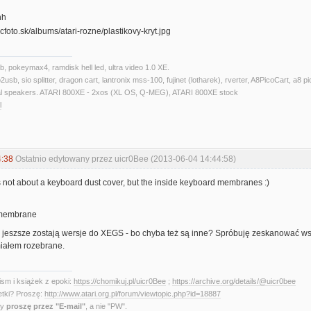
hh
 pokeymax4, ramdisk hell led, ultra video 1.0 XE.
usb, sio splitter, dragon cart, lantronix mss-100, fujinet (lotharek), rverter, A8PicoCar
rnal speakers. ATARI 800XE - 2xos (XL OS, Q-MEG), ATARI 800XE stock
l
4:38
Ostatnio edytowany przez uicr0Bee (2013-06-04 14:44:58)
is not about a keyboard dust cover, but the inside keyboard membranes :)
o jeszsze zostają wersje do XEGS - bo chyba też są inne? Spróbuję zeskanować wsz
iałem rozebrane.
sm i książek z epoki:
https://chomikuj.pl/uicr0Bee
;
https://archive.org/details/@uicr0bee
etki? Proszę:
http://www.atari.org.pl/forum/viewtopic.php?id=18887
ny
proszę przez "E-mail"
, a nie "PW".