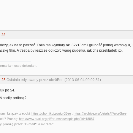
5:25
ależy jak na to patrzeć. Folia ma wymiary ok. 32x13cm i grubość jednej warstwy 0,
czkę 9kg. A trzeba by jeszcze doliczyć wagę pudełka, jakichś przekładek itp.
ermaniam esse delendam.
2:25
Ostatnio edytowany przez uicr0Bee (2013-06-04 09:02:51)
tuk po $4.
ś partię próbną?
sm i książek z epoki:
https://chomikuj.pl/uicr0Bee
;
https://archive.org/details/@uicr0bee
etki? Proszę:
http://www.atari.org.pl/forum/viewtopic.php?id=18887
ny
proszę przez "E-mail"
, a nie "PW".