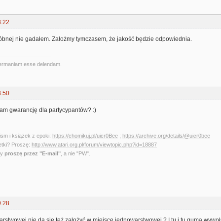
8:22
próbnej nie gadałem. Założmy tymczasem, że jakość będzie odpowiednia.
ermaniam esse delendam.
3:50
sam gwarancję dla partycypantów? :)
sm i książek z epoki:
https://chomikuj.pl/uicr0Bee
;
https://archive.org/details/@uicr0bee
etki? Proszę:
http://www.atari.org.pl/forum/viewtopic.php?id=18887
ny
proszę przez "E-mail"
, a nie "PW".
9:28
rstwowej nie da się też założyć w miejsce jednowarstwowej ? I tu i tu guma wywoł