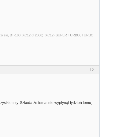
t, a8 pico sio, BT-100, XC12 (T2000), XC12 (SUPER TURBO, TURBO
12
ystkie trzy. Szkoda że temat nie wypłynął tydzień temu,