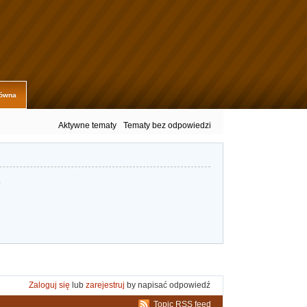
łówna
Aktywne tematy
Tematy bez odpowiedzi
.
Zaloguj się
lub
zarejestruj
by napisać odpowiedź
Topic RSS feed