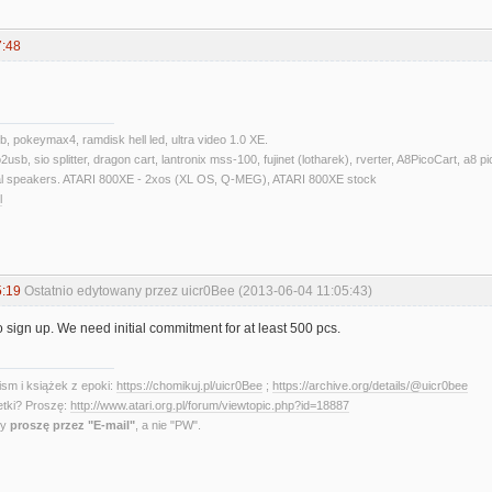
7:48
 pokeymax4, ramdisk hell led, ultra video 1.0 XE.
usb, sio splitter, dragon cart, lantronix mss-100, fujinet (lotharek), rverter, A8PicoCar
rnal speakers. ATARI 800XE - 2xos (XL OS, Q-MEG), ATARI 800XE stock
l
5:19
Ostatnio edytowany przez uicr0Bee (2013-06-04 11:05:43)
 sign up. We need initial commitment for at least 500 pcs.
sm i książek z epoki:
https://chomikuj.pl/uicr0Bee
;
https://archive.org/details/@uicr0bee
etki? Proszę:
http://www.atari.org.pl/forum/viewtopic.php?id=18887
ny
proszę przez "E-mail"
, a nie "PW".