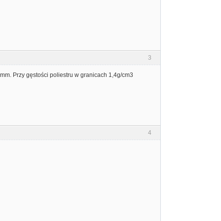
3
1mm. Przy gęstości poliestru w granicach 1,4g/cm3
4