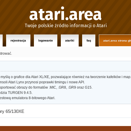
atari.area
Twoje polskie źródło informacji o Atari
rejestracja
logowanie
atariki
faq
atari.area strona g
strować.
myślą o grafice dla Atari XL/XE, pozwalające również na tworzenie kafelków i map
oli Atari Lynx przynosi poprawki timingu i nowe API.
portować obrazy do formatów .MIC, .GR8, .GR9 oraz G15.
dzia TURGEN 9.4.5.
estową emulatora 8-bitowego Atari.
tury 65/130XE