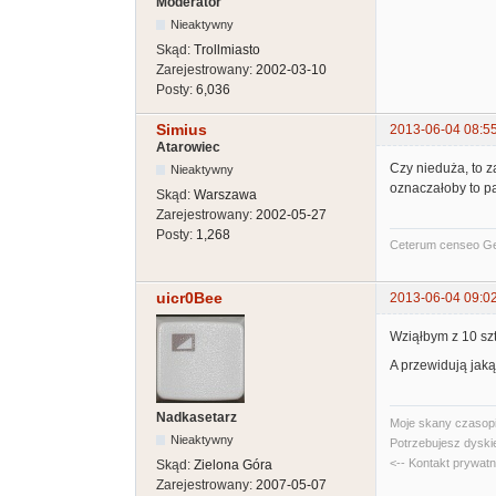
Moderator
Nieaktywny
Skąd:
Trollmiasto
Zarejestrowany:
2002-03-10
Posty:
6,036
Simius
2013-06-04 08:5
Atarowiec
Czy nieduża, to z
Nieaktywny
oznaczałoby to pa
Skąd:
Warszawa
Zarejestrowany:
2002-05-27
Posty:
1,268
Ceterum censeo G
uicr0Bee
2013-06-04 09:0
Wziąłbym z 10 sz
A przewidują jaką
Nadkasetarz
Moje skany czasopi
Nieaktywny
Potrzebujesz dyski
<-- Kontakt prywat
Skąd:
Zielona Góra
Zarejestrowany:
2007-05-07