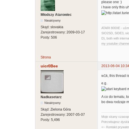
please one :)
i have only this u
Młodszy Atarowiec
Nieaktywny
Skąd:
slovakia
ATARI 800XE - u1mb,
Zarejestrowany:
2009-03-17
SIO2SD, SIDE3, sio2
Posty:
506
D), both with inte
my youtube channe
Strona
uicr0Bee
2013-06-04 10:3
w1k, this thread 
e.g.
A co do tematu, t
Nadkasetarz
bo dwa rodzaje m
Nieaktywny
Skąd:
Zielona Góra
Zarejestrowany:
2007-05-07
Moje skany czasopi
Posty:
5,496
Potrzebujesz dyski
<-- Kontakt prywat