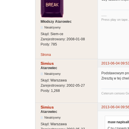
___
Press play on tape..
Młodszy Atarowiec
Nieaktywny
Skąd:
Siem-ce
Zarejestrowany:
2008-01-08
Posty:
785
Strona
Simius
2013-06-04 09:5
Atarowiec
Podstawowym probl
Nieaktywny
Zresztą w tej chw
Skąd:
Warszawa
Zarejestrowany:
2002-05-27
Posty:
1,268
Ceterum censeo G
Simius
2013-06-04 09:5
Atarowiec
Nieaktywny
maw napisał/
Skąd:
Warszawa
Czy czasem tr