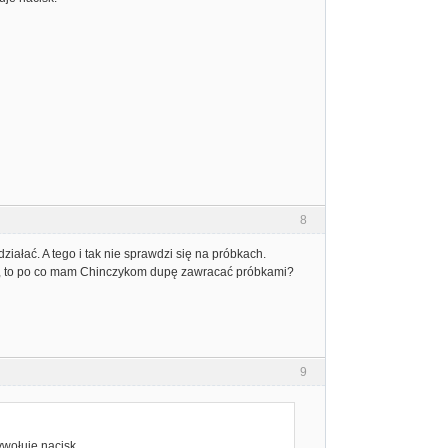
8
ziałać. A tego i tak nie sprawdzi się na próbkach.
dzie, to po co mam Chinczykom dupę zawracać próbkami?
9
ywołuje nacisk.