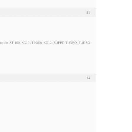
13
t, a8 pico sio, BT-100, XC12 (T2000), XC12 (SUPER TURBO, TURBO
14