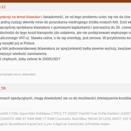
5:12
yskusji na temat klawiatur
i świadomość, że od tego problemu uciec się nie da (nie 
 jedną cudzą) skłoniły mnie do poszukania niedrogiego źródła nowych folii. Dziś wła
najczęściej spotykana klawiatura z gumowymi kapturkami) i jest ważna do 30. c
 dochodzi do tego koszt transportu (do ustalenia, ale nie podejrzewam większego n
aliczonego VAT-u). Stawka celna, o ile się orientuję, jest zerowa. W przybliżeniu ko
 wysyłki już w Polsce.
 folii jednowarstwowej (klawiatura ze sprężynkami) byłby pewnie wyższy, zważywszy
niejszyć wielkość zamówienia.
yć chętnych, żeby zebrać te 2000USD?
ermaniam esse delendam.
1:59
irmach spedycyjnych, mogę dowiedzieć sie co do możliwości zmniejszenia kosztó
alcon030 CT60e SuperVidel SvEthlana CTPCI) TT (520ST Pak030 Frak PuPla Panther) 
) (1040STE 4MB ST RAM 8MB TT RAM CosmosEx NetUSBee SM144 SC1224) 260ST, 520 S
agCD SkunkBoard GameCart) (Lynx II AgaCart GameCart) 2xPortfolio Hades