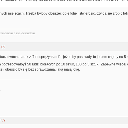
nnych miejscach. Trzeba byłoby obejrzeć obie folie i stwierdzić, czy da się zrobić 
ermaniam esse delendam.
7:09
acz dwóch atarek z "foliosprężynkami" - jeżeli by pasowały, to jestem chętny na 5 s
 potrzebowałbyś 50 ludzi biorących po 10 sztuk, 100 po 5 sztuk. Zapewne więcej o
żeli obeszło by się bez sprawdzania, jaką mają folię.
.
9:39