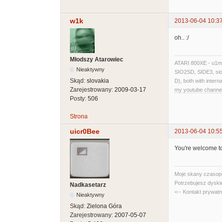
w1k
2013-06-04 10:3
oh.. :/
Młodszy Atarowiec
ATARI 800XE - u1mb,
Nieaktywny
SIO2SD, SIDE3, sio2
Skąd:
slovakia
D), both with inte
Zarejestrowany:
2009-03-17
my youtube channe
Posty:
506
Strona
uicr0Bee
2013-06-04 10:5
You're welcome to
Moje skany czasopi
Potrzebujesz dyski
Nadkasetarz
<-- Kontakt prywat
Nieaktywny
Skąd:
Zielona Góra
Zarejestrowany:
2007-05-07