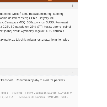
1
dalej niż tydzień temu ratowałem jedną - kolejną -
snie dostałem ofertę z Chin. Dotyczy folii
zerwca. Cena przy MOQ=500szt wynosi 3USD. Ponieważ
iż 0,25USD na sztukę), 23% VAT i koszty agencji celnej
szt jednej sztuki wyniósłby więc ok. 4USD brutto +
 na to, że takich klawiatur jest znacznie mniej, więc
2
w transportu. Rozumiem byłaby to nieduża paczka?
(520ST 4MB ST RAM 8MB TT RAM CosmosEx SC1435) (1040STFM
T+, (MEGA ST SM125) (65XE Rapidus U1MB VBXE SIDE2