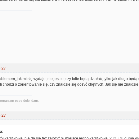
.
3:27
emem, jak mi się wydaje, nie jest to, czy folie będą działać, tylko jak długo będą d
ili chodzi o zorientowanie się, czy znajdzie się dosyć chętnych. Jak się nie znaj
ermaniam esse delendam.
6:27
a:
ójwarstwowej nie da się też założyć w miejsce jednowarstwowej ? I tu i tu guma w