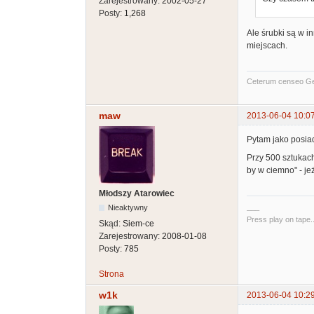
Zarejestrowany:
2002-05-27
Posty:
1,268
Ale śrubki są w i
miejscach.
Ceterum censeo G
maw
2013-06-04 10:0
Pytam jako posiad
Przy 500 sztukach
by w ciemno" - je
Młodszy Atarowiec
___
Nieaktywny
Press play on tape..
Skąd:
Siem-ce
Zarejestrowany:
2008-01-08
Posty:
785
Strona
w1k
2013-06-04 10:2