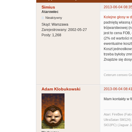
Simius
2013-06-04 08:3
Atarowiec
Kolejne głosy w d
Nieaktywny
padniętą własną i
Skąd:
Warszawa
trójwarstwowej (
Zarejestrowany:
2002-05-27
jest to cena FOB,
Posty:
1,268
(2% od wartości n
ewentualne koszty
Koszt jednostkowy
trzeba byłoby zm
Znajdzie się dos
Ceterum censeo G
Adam Klobukowski
2013-06-04 08:4
Mam kontakty w f
Atari: FireBee (F
UltraSatan SM124
SIO2PC) (Jaguar J