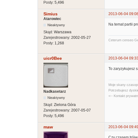
Posty:
5,496
Simius
2013-06-04 09:0
Atarowiec
Na temat partii 
Nieaktywny
Skąd:
Warszawa
Zarejestrowany:
2002-05-27
Ceterum censeo G
Posty:
1,268
uicr0Bee
2013-06-04 09:3
To zaryzykujesz 
Moje skany czasopi
Potrzebujesz dyski
Nadkasetarz
<-- Kontakt prywat
Nieaktywny
Skąd:
Zielona Góra
Zarejestrowany:
2007-05-07
Posty:
5,496
maw
2013-06-04 09:4
Czy czasem trójwa