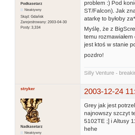
problem :) Pod konie
Podkasetarz
ST/Falcon). Jak zna
Nieaktywny
Skąd:
Gdańsk
atarkę to byłoby za*
Zarejestrowany:
2003-04-30
Posty:
3,334
Myślę, że z BigScr
temu rozmawiałem o 
jest ktoś w stanie 
pozdro!
Silly Venture - break
stryker
2003-12-24 11
Grey jak jest potrz
najnowszy szczyt tec
5102TE ;] i Altusy 1
Nadkasetarz
hehe
Nieaktywny