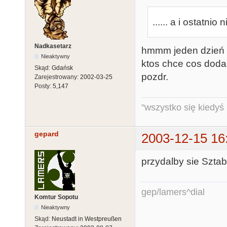
...... a i ostatni
Nadkasetarz
hmmm jeden dzień to
Nieaktywny
ktos chce cos dodac
Skąd:
Gdańsk
pozdr.
Zarejestrowany:
2002-03-25
Posty:
5,147
"wszystko się kiedyś k
gepard
2003-12-15 16
przydalby sie Sztab
gep/lamers^dial
Komtur Sopotu
Nieaktywny
Skąd:
Neustadt in Westpreußen