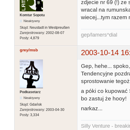
zdjecie nr 69 (!) z
wracal na rumunską
Komtur Sopotu
wiecej...tym razem ni
Nieaktywny
Skąd:
Neustadt in Westpreußen
Zarejestrowany:
2002-08-07
gep/lamers^dial
Posty:
4,879
grey/msb
2003-10-14 16
Gep, hehe... spoko, 
Tendencyjne pozdr
sprostowanie tegoż 
a póki co kupować S
Podkasetarz
bo zastuj że hooy!
Nieaktywny
Skąd:
Gdańsk
narkaz...
Zarejestrowany:
2003-04-30
Posty:
3,334
Silly Venture - break