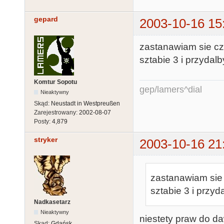
gepard
2003-10-16 15
zastanawiam sie cz
sztabie 3 i przydalb
Komtur Sopotu
gep/lamers^dial
Nieaktywny
Skąd:
Neustadt in Westpreußen
Zarejestrowany:
2002-08-07
Posty:
4,879
stryker
2003-10-16 21
zastanawiam sie 
sztabie 3 i przyda
Nadkasetarz
Nieaktywny
niestety praw do d
Skąd:
Gdańsk