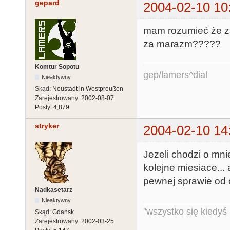
gepard
2004-02-10 10
mam rozumieć że za
za marazm?????
Komtur Sopotu
gep/lamers^dial
Nieaktywny
Skąd:
Neustadt in Westpreußen
Zarejestrowany:
2002-08-07
Posty:
4,879
stryker
2004-02-10 14
Jezeli chodzi o mni
kolejne miesiace..
pewnej sprawie od c
Nadkasetarz
Nieaktywny
"wszystko się kiedyś k
Skąd:
Gdańsk
Zarejestrowany:
2002-03-25