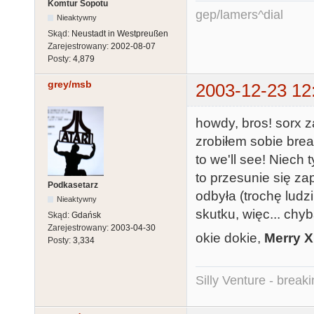
Komtur Sopotu
gep/lamers^dial
Nieaktywny
Skąd:
Neustadt in Westpreußen
Zarejestrowany:
2002-08-07
Posty:
4,879
grey/msb
2003-12-23 12
howdy, bros! sorx z
zrobiłem sobie brea
to we'll see! Niech 
to przesunie się za
Podkasetarz
odbyła (trochę ludz
Nieaktywny
skutku, więc... chyb
Skąd:
Gdańsk
Zarejestrowany:
2003-04-30
okie dokie,
Merry 
Posty:
3,334
Silly Venture - break