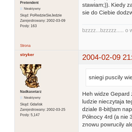
Pretendent
stawiam;)). Kiedy za
Nieaktywny
sie do Ciebie dodzw
Skąd:
PoRedzieSieJedzie
Zarejestrowany:
2002-03-09
Posty:
163
bzzzz...bzzzzz..... o w
Strona
stryker
2004-02-09 21
sniegi puscily w
Nadkasetarz
Heh widze Gepard ze
Nieaktywny
ludzie nieczytaja te
Skąd:
Gdańsk
dziale 8-bit(tam n
Zarejestrowany:
2002-03-25
Posty:
5,147
Północy 4rd (a nie 3
znowu powrucily al