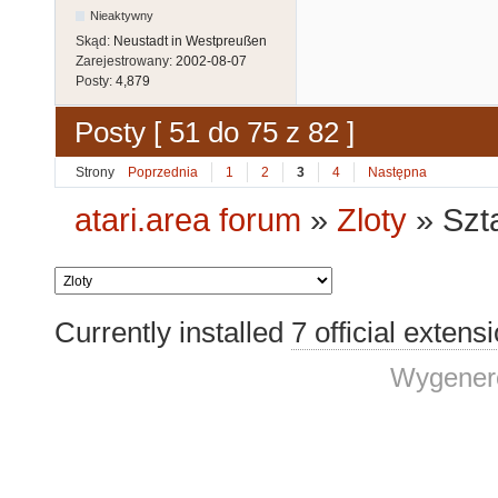
Nieaktywny
Skąd:
Neustadt in Westpreußen
Zarejestrowany:
2002-08-07
Posty:
4,879
Posty [ 51 do 75 z 82 ]
Strony
Poprzednia
1
2
3
4
Następna
atari.area forum
»
Zloty
»
Szt
Currently installed
7 official extens
Wygenero