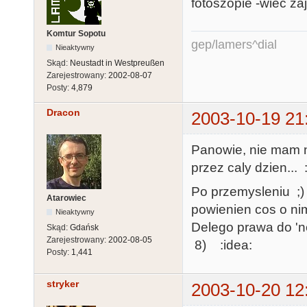
fotoszopie -wiec zaję
Komtur Sopotu
gep/lamers^dial
Nieaktywny
Skąd:
Neustadt in Westpreußen
Zarejestrowany:
2002-08-07
Posty:
4,879
Dracon
2003-10-19 21
Panowie, nie mam na
przez caly dzien... :
Po przemysleniu ;)
Atarowiec
powienien cos o ni
Nieaktywny
Delego prawa do 'ne
Skąd:
Gdańsk
Zarejestrowany:
2002-08-05
8) :idea:
Posty:
1,441
stryker
2003-10-20 12