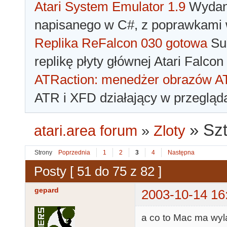
Atari System Emulator 1.9
Wydano
napisanego w C#, z poprawkami w
Replika ReFalcon 030 gotowa
Sua
replikę płyty głównej Atari Falcon
ATRaction: menedżer obrazów 
ATR i XFD działający w przegląda
»
Szt
atari.area forum
»
Zloty
Strony
Poprzednia
1
2
3
4
Następna
Posty [ 51 do 75 z 82 ]
gepard
2003-10-14 16
a co to Mac ma wylą