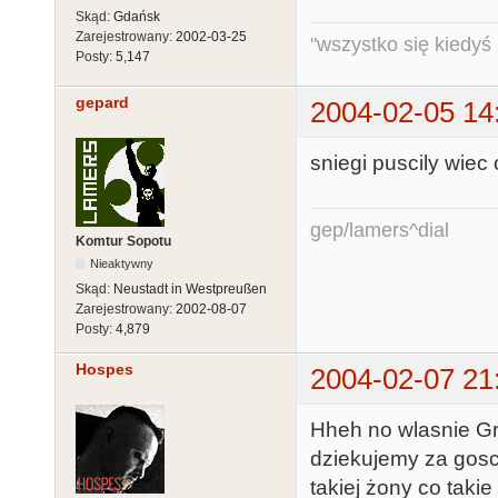
Skąd:
Gdańsk
Zarejestrowany:
2002-03-25
"wszystko się kiedyś k
Posty:
5,147
gepard
2004-02-05 14
sniegi puscily wie
gep/lamers^dial
Komtur Sopotu
Nieaktywny
Skąd:
Neustadt in Westpreußen
Zarejestrowany:
2002-08-07
Posty:
4,879
Hospes
2004-02-07 21
Hheh no wlasnie Gre
dziekujemy za gosc
takiej żony co takie