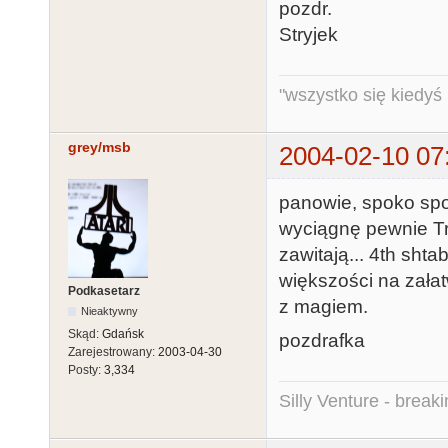
pozdr.
Stryjek
"wszystko się kiedyś k
grey/msb
2004-02-10 07
panowie, spoko spok
wyciągnę pewnie T
zawitają... 4th sh
większości na zała
Podkasetarz
z magiem.
Nieaktywny
Skąd:
Gdańsk
pozdrafka
Zarejestrowany:
2003-04-30
Posty:
3,334
Silly Venture - break