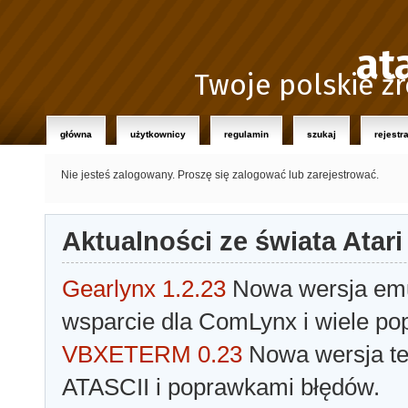
at
Twoje polskie źr
główna
użytkownicy
regulamin
szukaj
rejestr
Nie jesteś zalogowany.
Proszę się zalogować lub zarejestrować.
Aktualności ze świata Atari
Gearlynx 1.2.23
Nowa wersja emul
wsparcie dla ComLynx i wiele po
VBXETERM 0.23
Nowa wersja t
ATASCII i poprawkami błędów.