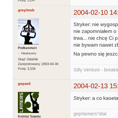
Posty:
5,147
grey/msb
2004-02-10 14
Stryker: nie wygosp
nie zapomniałem o k
trwa... nie chcę Ci
nie bywam nawet zb
Podkasetarz
Na pewno się jeszc
Nieaktywny
Skąd:
Gdańsk
Zarejestrowany:
2003-04-30
Posty:
3,334
Silly Venture - break
gepard
2004-02-13 15
Stryker: a co kaseta
gep/lamers^dial
Komtur Sopotu