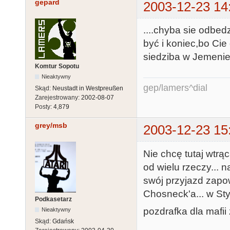
gepard
2003-12-23 14
....chyba sie od
być i koniec,bo Cie
siedziba w Jemenie
Komtur Sopotu
Nieaktywny
gep/lamers^dial
Skąd:
Neustadt in Westpreußen
Zarejestrowany:
2002-08-07
Posty:
4,879
grey/msb
2003-12-23 15
Nie chcę tutaj wtr
od wielu rzeczy... 
swój przyjazd zapo
Chosneck'a... w Sty
Podkasetarz
pozdrafka dla mafii
Nieaktywny
Skąd:
Gdańsk