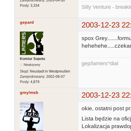
Zarejestrowany:
2003-04-30
Posty:
3,334
Silly Venture - break
gepard
2003-12-23 22
spox Grey.......form
hehehehe.....czekam
Komtur Sopotu
gep/lamers^dial
Nieaktywny
Skąd:
Neustadt in Westpreußen
Zarejestrowany:
2002-08-07
Posty:
4,879
grey/msb
2003-12-23 22
okie, ostatni post p
Lista będzie na of
Lokalizacja prawdo