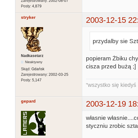
Zarejestrowany:
2002-08-07
Posty:
4,879
stryker
2003-12-15 22
przydalby sie Sz
Nadkasetarz
popieram Żbiku chyb
Nieaktywny
cisza przed bużą ;]
Skąd:
Gdańsk
Zarejestrowany:
2002-03-25
Posty:
5,147
"wszystko się kiedyś k
gepard
2003-12-19 18
własnie własnie...
styczniu zrobic szt