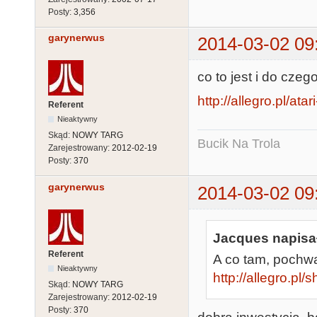
Posty:
3,356
garynerwus
2014-03-02 09
co to jest i do c
http://allegro.pl/ata
Referent
Nieaktywny
Skąd:
NOWY TARG
Bucik Na Trola
Zarejestrowany:
2012-02-19
Posty:
370
garynerwus
2014-03-02 09
Jacques napisał
Referent
A co tam, pochwa
Nieaktywny
http://allegro.p
Skąd:
NOWY TARG
Zarejestrowany:
2012-02-19
Posty:
370