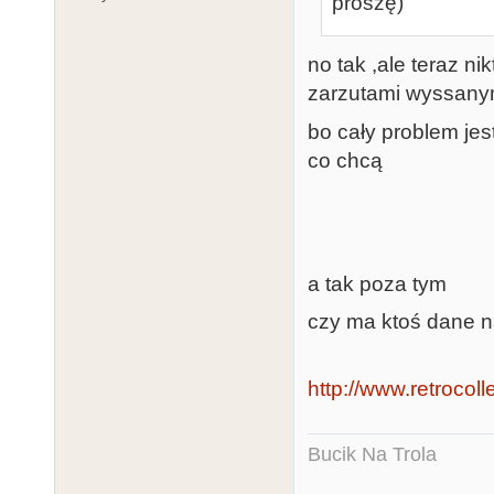
proszę)
no tak ,ale teraz n
zarzutami wyssanym
bo cały problem jes
co chcą
a tak poza tym
czy ma ktoś dane n
http://www.retrocoll
Bucik Na Trola