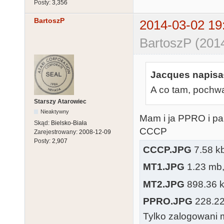
Posty:
3,356
BartoszP
2014-03-02 19
BartoszP (201
Jacques napisał
A co tam, pochwa
Starszy Atarowiec
Nieaktywny
Mam i ja PPRO i par
Skąd:
Bielsko-Biała
CCCP
Zarejestrowany:
2008-12-09
Posty:
2,907
CCCP.JPG
7.58 kb
MT1.JPG
1.23 mb, 
MT2.JPG
898.36 kb
PPRO.JPG
228.22 
Tylko zalogowani m