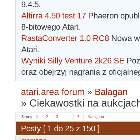
9.4.5.
Altirra 4.50 test 17
Phaeron opubli
8-bitowego Atari.
RastaConverter 1.0 RC8
Nowa wer
Atari.
Wyniki Silly Venture 2k26 SE
Pozn
oraz obejrzyj nagrania z oficjaln
atari.area forum
»
Bałagan
»
Ciekawostki na aukcjach
Strony
1
2
3
…
6
Następna
Posty [ 1 do 25 z 150 ]