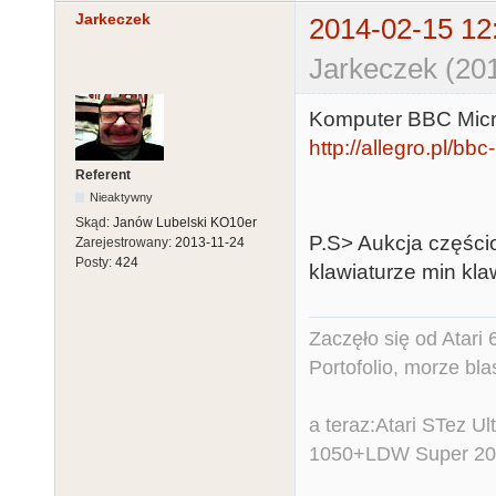
Jarkeczek
2014-02-15 12
Jarkeczek (20
Komputer BBC Mic
http://allegro.pl/bb
Referent
Nieaktywny
Skąd:
Janów Lubelski KO10er
P.S> Aukcja części
Zarejestrowany:
2013-11-24
Posty:
424
klawiaturze min kla
Zaczęło się od Atar
Portofolio, morze bl
a teraz:Atari STez 
1050+LDW Super 2