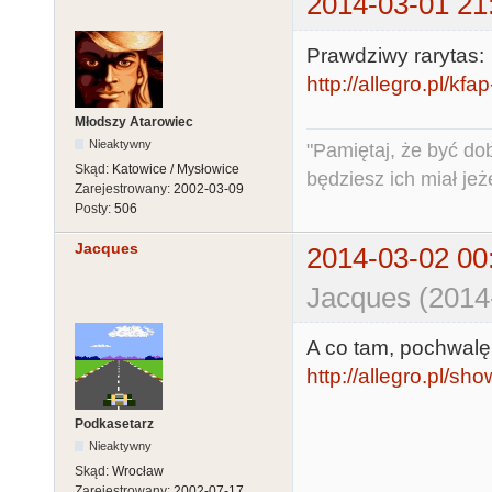
2014-03-01 21
Prawdziwy rarytas:
http://allegro.pl/kf
Młodszy Atarowiec
Nieaktywny
"Pamiętaj, że być do
Skąd:
Katowice / Mysłowice
będziesz ich miał jeż
Zarejestrowany:
2002-03-09
Posty:
506
Jacques
2014-03-02 00
Jacques (2014
A co tam, pochwalę 
http://allegro.pl/
Podkasetarz
Nieaktywny
Skąd:
Wrocław
Zarejestrowany:
2002-07-17