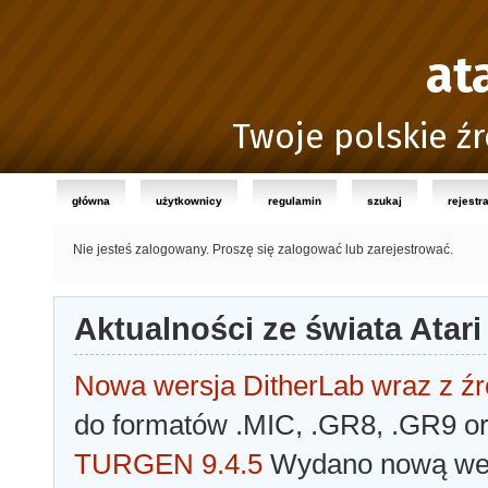
at
Twoje polskie źr
główna
użytkownicy
regulamin
szukaj
rejestr
Nie jesteś zalogowany.
Proszę się zalogować lub zarejestrować.
Aktualności ze świata Atari
Nowa wersja DitherLab wraz z źr
do formatów .MIC, .GR8, .GR9 o
TURGEN 9.4.5
Wydano nową wer