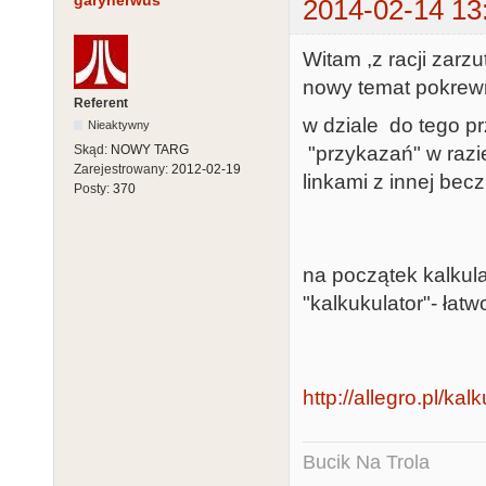
garynerwus
2014-02-14 13
Witam ,z racji zar
nowy temat pokrewn
Referent
w dziale do tego p
Nieaktywny
"przykazań" w razi
Skąd:
NOWY TARG
Zarejestrowany:
2012-02-19
linkami z innej becz
Posty:
370
na początek kalkula
"kalkukulator"- łat
http://allegro.pl/kal
Bucik Na Trola