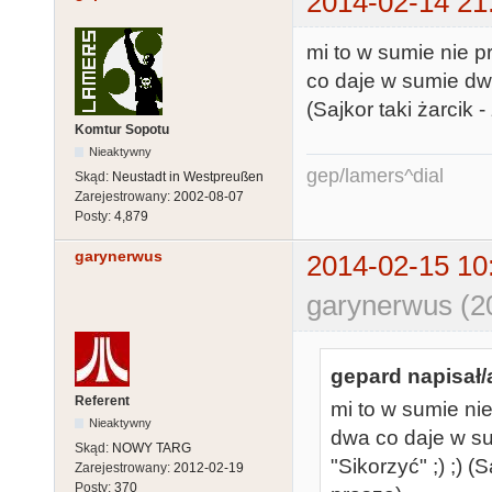
2014-02-14 21
mi to w sumie nie p
co daje w sumie dwa
(Sajkor taki żarcik 
Komtur Sopotu
Nieaktywny
gep/lamers^dial
Skąd:
Neustadt in Westpreußen
Zarejestrowany:
2002-08-07
Posty:
4,879
garynerwus
2014-02-15 10
garynerwus (2
gepard napisał/
Referent
mi to w sumie ni
Nieaktywny
dwa co daje w su
Skąd:
NOWY TARG
"Sikorzyć" ;) ;) (
Zarejestrowany:
2012-02-19
Posty:
370