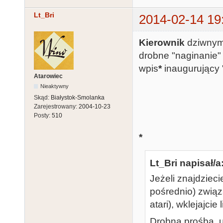
Lt_Bri
2014-02-14 19
Kierownik
dziwnym 
drobne "naginanie
wpis
*
inaugurujący 
Atarowiec
Nieaktywny
Skąd:
Białystok-Smolanka
Zarejestrowany:
2004-10-23
Posty:
510
*
Lt_Bri napisał/a
Jeżeli znajdzieci
pośrednio) związ
atari), wklejajcie
Drobna prośba, u