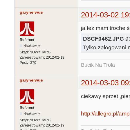
garynerwus
2014-03-02 19
ja też mam troche 
DSCF0462.JPG
93
Referent
Nieaktywny
Tylko zalogowani m
Skąd:
NOWY TARG
Zarejestrowany:
2012-02-19
Posty:
370
Bucik Na Trola
garynerwus
2014-03-03 09
ciekawy sprzęt ,pier
Referent
http://allegro.pl/am
Nieaktywny
Skąd:
NOWY TARG
Zarejestrowany:
2012-02-19