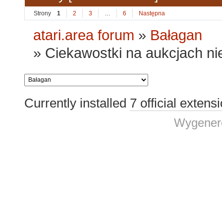
Strony
1
2
3
…
6
Następna
atari.area forum
»
Bałagan
»
Ciekawostki na aukcjach ni
Currently installed
7 official extens
Wygenero