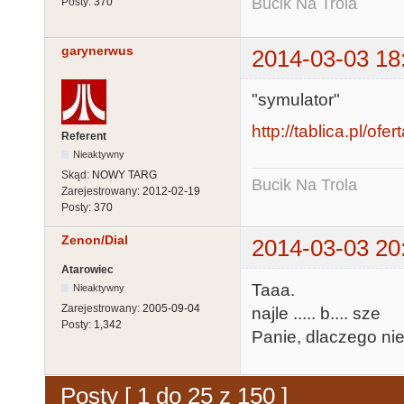
Bucik Na Trola
Posty:
370
garynerwus
2014-03-03 18
"symulator"
http://tablica.pl/ofe
Referent
Nieaktywny
Skąd:
NOWY TARG
Bucik Na Trola
Zarejestrowany:
2012-02-19
Posty:
370
Zenon/Dial
2014-03-03 20
Atarowiec
Taaa.
Nieaktywny
Zarejestrowany:
2005-09-04
najle ..... b.... sze
Posty:
1,342
Panie, dlaczego nie
Posty [ 1 do 25 z 150 ]