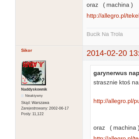
oraz ( machina )
http://allegro.pl/te
Bucik Na Trola
Sikor
2014-02-20 13
garynerwus napi
strasznie ktoś na
Naddyskownik
Nieaktywny
http://allegro.pl
Skąd:
Warszawa
Zarejestrowany:
2002-06-17
Posty:
11,122
oraz ( machina 
http://allegro.pl