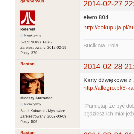
garynerwus
2014-02-27 22
elwro 804
http://cokupuja.pl/a
Referent
Nieaktywny
Skąd:
NOWY TARG
Bucik Na Trola
Zarejestrowany:
2012-02-19
Posty:
370
Rastan
2014-02-28 21
Karty dźwiękowe z 1
http://allegro.pl/5-
Młodszy Atarowiec
Nieaktywny
"Pamiętaj, że być do
Skąd:
Katowice / Mysłowice
będziesz ich miał jeż
Zarejestrowany:
2002-03-09
Posty:
506
Rastan