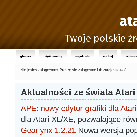
at
Twoje polskie źr
główna
użytkownicy
regulamin
szukaj
rejestr
Nie jesteś zalogowany.
Proszę się zalogować lub zarejestrować.
Aktualności ze świata Atari
APE: nowy edytor grafiki dla Atari
dla Atari XL/XE, pozwalające rów
Gearlynx 1.2.21
Nowa wersja popu