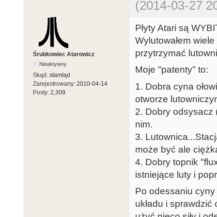
(2014-03-27 20
Płyty Atari są WYB
Wylutowałem wiele u
przytrzymać lutown
Śrubkowiec Atarowicz
Nieaktywny
Moje "patenty" to:
Skąd:
stamtąd
Zarejestrowany:
2010-04-14
1. Dobra cyna ołow
Posty:
2,309
otworze lutowniczym
2. Dobry odsysacz (
nim.
3. Lutownica...Stac
może być ale ciężka
4. Dobry topnik "f
istniejące luty i po
Po odessaniu cyny 
układu i sprawdzić 
użyć nieco siły i od