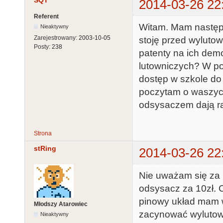
SQT
2014-03-26 22
Referent
Witam. Mam następ
Nieaktywny
Zarejestrowany:
2003-10-05
stoję przed wylutow
Posty:
238
patenty na ich demo
lutowniczych? W po
dostęp w szkole do 
poczytam o waszych
odsysaczem dają r
Strona
stRing
2014-03-26 22
Nie uważam się za p
odsysacz za 10zł. C
pinowy układ mam w
Młodszy Atarowiec
zacynować wylutowy
Nieaktywny