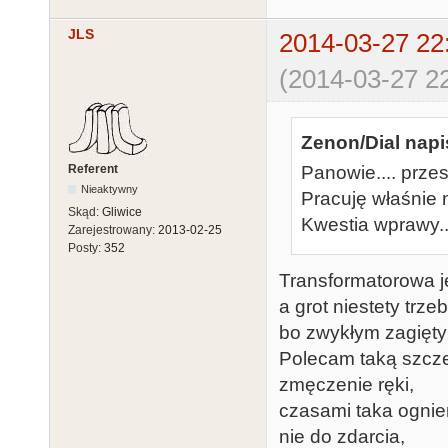
JLS
2014-03-27 22
(2014-03-27 22
Zenon/Dial napi
Referent
Panowie.... prze
Nieaktywny
Pracuję właśnie ni
Skąd:
Gliwice
Kwestia wprawy...
Zarejestrowany:
2013-02-25
Posty:
352
Transformatorowa j
a grot niestety trz
bo zwykłym zagięty
Polecam taką szczeg
zmęczenie ręki,
czasami taka ogniem
nie do zdarcia,