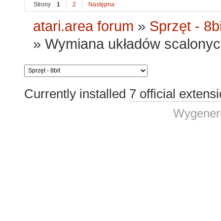
Strony
1
2
Następna
atari.area forum
»
Sprzęt - 8bi
»
Wymiana układów scalonych
Currently installed
7 official extens
Wygenero