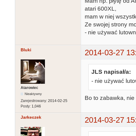
Mam np. płytę od At
atari 600XL,
mam w niej wszystk
Ze swojej strony m
- nie używać lutown
Bluki
2014-03-27 13
JLS napisał/a:
- nie używać lut
Atarowiec
Nieaktywny
Bo to zabawka, nie 
Zarejestrowany:
2014-02-25
Posty:
1,046
Jarkeczek
2014-03-27 15