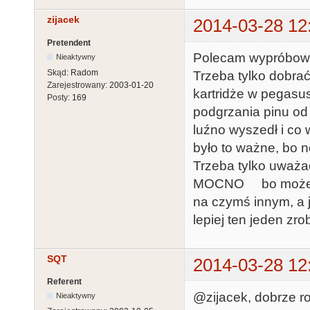
zijacek
2014-03-28 12
Pretendent
Polecam wypróbować
Nieaktywny
Skąd:
Radom
Trzeba tylko dobra
Zarejestrowany:
2003-01-20
kartridże w pegasu
Posty:
169
podgrzania pinu od 
luźno wyszedł i co 
było to ważne, bo 
Trzeba tylko uw
MOCNO bo może ode
na czymś innym, a ja
lepiej ten jeden zr
SQT
2014-03-28 12
Referent
@zijacek, dobrze ro
Nieaktywny