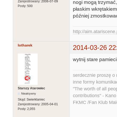
Zarejestrowany:
2006-07-09
nogi mogą trzymać, 
Posty:
500
płaskim wkrętakiem.
później zmostkowa
http://aim.atariscene.
lotharek
2014-03-26 22
wytnij stare pamiec
serdecznie proszę o
inne formy komunikac
"The worth of all peo
Starszy Atarowiec
Nieaktywny
contributions" - Kano
Skąd:
Swierklaniec
FKMC /Fan Klub Mal
Zarejestrowany:
2005-04-01
Posty:
2,055