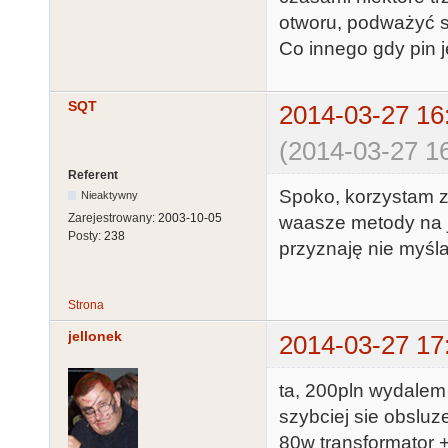
otworu, podważyć sc
Co innego gdy pin je
SQT
2014-03-27 16
(2014-03-27 16
Referent
Spoko, korzystam ze
Nieaktywny
Zarejestrowany:
2003-10-05
waasze metody na j
Posty:
238
przyznaję nie myśla
Strona
jellonek
2014-03-27 17
ta, 200pln wydalem 
szybciej sie obsluze
80w transformator +