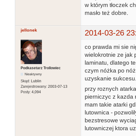
w którym tłoczek 
masło też dobre.
jellonek
2014-03-26 23
co prawda mi sie ni
wielokrotnie ze jak
laminatu, dlatego t
Podkasetarz Trollowiec
czym nóżka po nóżc
Nieaktywny
uzyskanie sukcesu.
Skąd:
Lublin
Zarejestrowany:
2003-07-13
przy roznych atarka
Posty:
4,094
pierniczyc z kazda 
mam takie atarki gd
lutownica - pozwoli
bezstresowe wyciag
lutowniczej ktora uz