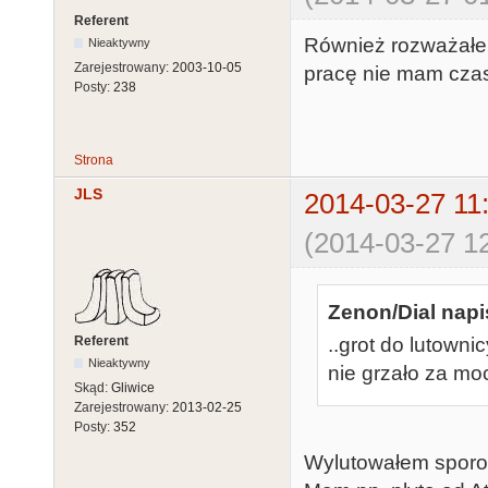
Referent
Również rozważałem
Nieaktywny
Zarejestrowany:
2003-10-05
pracę nie mam czas
Posty:
238
Strona
JLS
2014-03-27 11
(2014-03-27 12
Zenon/Dial napi
Referent
..grot do lutown
Nieaktywny
nie grzało za mo
Skąd:
Gliwice
Zarejestrowany:
2013-02-25
Posty:
352
Wylutowałem sporo u