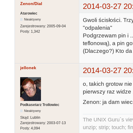
Zenon/Dial
2014-03-27 20
Atarowiec
Gwoli ścisłości. T
Nieaktywny
Zarejestrowany:
2005-09-04
"odpalenia"
Posty:
1,342
Podgrzewam pin i ..
teflonową), a pin go
(Dlaczego?) Kto da
jellonek
2014-03-27 20
o, takich grotow nie
pierwszy raz widze
Zenon: ja dam wiecej
Podkasetarz Trollowiec
Nieaktywny
Skąd:
Lublin
The UNIX Guru`s vie
Zarejestrowany:
2003-07-13
unzip; strip; touch; 
Posty:
4,094