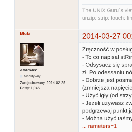
The UNIX Guru`s vie
unzip; strip; touch; 
Bluki
2014-03-27 00
Zręczność w posług
- To co napisał stRi
- Odsysacz się spra
Atarowiec
zł. Po odessaniu nó
Nieaktywny
- Dobrze jest posm
Zarejestrowany:
2014-02-25
(zmniejsza napięci
Posty:
1,046
- Użyć igły (od str
- Jeżeli używasz zw
podgrzewaj punkt j
- Można użyć taśmy
... rameters=1