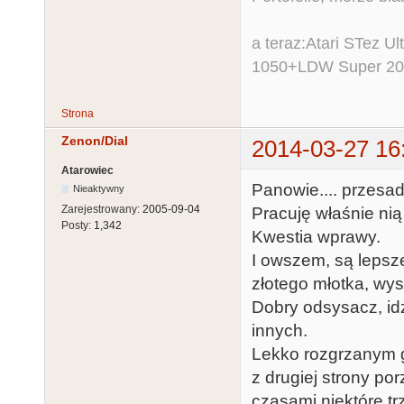
a teraz:Atari STez 
1050+LDW Super 2
Strona
Zenon/Dial
2014-03-27 16
Atarowiec
Panowie.... przesad
Nieaktywny
Zarejestrowany:
2005-09-04
Pracuję właśnie nią 
Posty:
1,342
Kwestia wprawy.
I owszem, są lepsze
złotego młotka, wys
Dobry odsysacz, idzi
innych.
Lekko rozgrzanym g
z drugiej strony por
czasami niektóre t