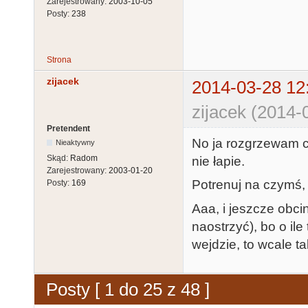
Zarejestrowany:
2003-10-05
Posty:
238
Strona
zijacek
2014-03-28 12
zijacek (2014-
Pretendent
No ja rozgrzewam c
Nieaktywny
Skąd:
Radom
nie łapie.
Zarejestrowany:
2003-01-20
Potrenuj na czymś, 
Posty:
169
Aaa, i jeszcze obci
naostrzyć), bo o il
wejdzie, to wcale ta
Posty [ 1 do 25 z 48 ]