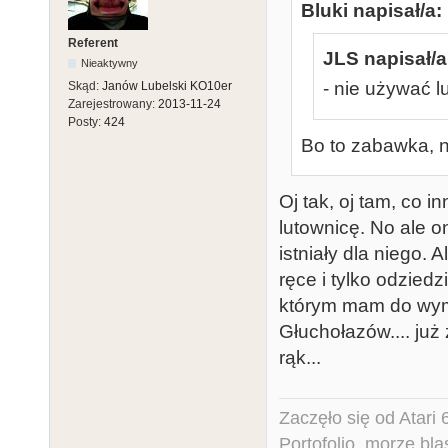
Bluki napisał/a:
Referent
JLS napisał/a
Nieaktywny
- nie używać l
Skąd:
Janów Lubelski KO10er
Zarejestrowany:
2013-11-24
Posty:
424
Bo to zabawka, n
Oj tak, oj tam, co i
lutownicę. No ale on
istniały dla niego. 
ręce i tylko odzied
którym mam do wym
Głuchołazów.... już
rąk...
Zaczęło się od Atar
Portofolio, morze bl