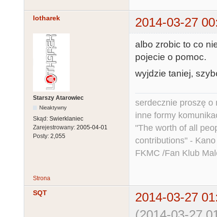
lotharek
2014-03-27 00
albo zrobic to co ni
pojecie o pomoc.
wyjdzie taniej, szyb
Starszy Atarowiec
serdecznie proszę o
Nieaktywny
inne formy komunikac
Skąd:
Swierklaniec
"The worth of all peo
Zarejestrowany:
2005-04-01
Posty:
2,055
contributions" - Kano
FKMC /Fan Klub Mal
Strona
SQT
2014-03-27 01
(2014-03-27 01