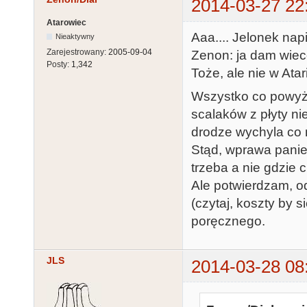
2014-03-27 22
Atarowiec
Aaa.... Jelonek nap
Nieaktywny
Zarejestrowany:
2005-09-04
Zenon: ja dam wiecej
Posty:
1,342
Toże, ale nie w Ata
Wszystko co powyżej
scalaków z płyty ni
drodze wychyla co
Stąd, wprawa panie,
trzeba a nie gdzie 
Ale potwierdzam, o
(czytaj, koszty by 
poręcznego.
JLS
2014-03-28 08