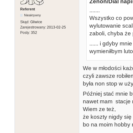
Zenon/Dial napi
Referent
.......
Nieaktywny
Wszystko co powy
Skąd:
Gliwice
wylutowanie scala
Zarejestrowany:
2013-02-25
zaboli, chyba że
Posty:
352
...... i gdyby mni
wymieniłbym luto
We w młodości każ
czyli zawsze robiłe
była non stop w uży
Później stać mnie b
nawet mam stacje r
Wiem ze też,
że koszty nigdy się
bo na moim hobby n