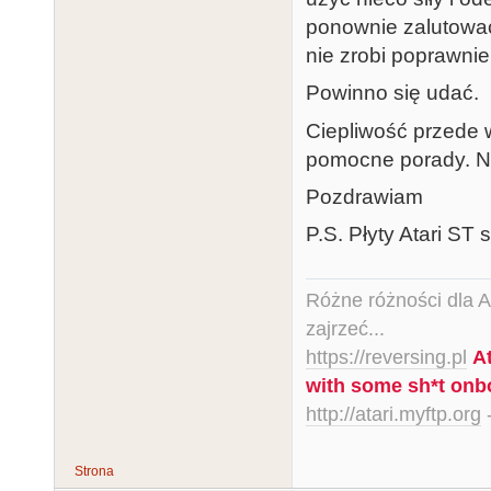
ponownie zalutować 
nie zrobi poprawni
Powinno się udać.
Ciepliwość przede
pomocne porady. Ni
Pozdrawiam
P.S. Płyty Atari ST
Różne różności dla Ata
zajrzeć...
https://reversing.pl
A
with some sh*t onb
http://atari.myftp.org
-
Strona