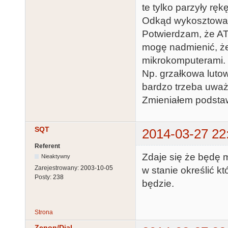
te tylko parzyły rę
Odkąd wykosztowałem
Potwierdzam, że AT
mogę nadmienić, że 
mikrokomputerami.
Np. grzałkowa lutown
bardzo trzeba uważ
Zmieniałem podsta
SQT
2014-03-27 22
Referent
Zdaje się że będę 
Nieaktywny
Zarejestrowany:
2003-10-05
w stanie określić k
Posty:
238
będzie.
Strona
Zenon/Dial