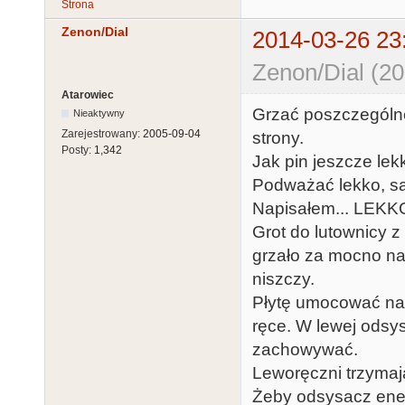
Strona
Zenon/Dial
2014-03-26 23
Zenon/Dial (20
Atarowiec
Grzać poszczególne
Nieaktywny
Zarejestrowany:
2005-09-04
strony.
Posty:
1,342
Jak pin jeszcze lek
Podważać lekko, s
Napisałem... LEK
Grot do lutownicy z
grzało za mocno na
niszczy.
Płytę umocować na 
ręce. W lewej odsys
zachowywać.
Leworęczni trzymaj
Żeby odsysacz energ