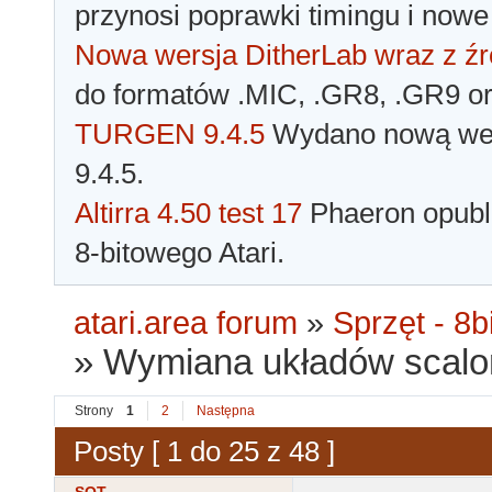
przynosi poprawki timingu i nowe
Nowa wersja DitherLab wraz z źr
do formatów .MIC, .GR8, .GR9 o
TURGEN 9.4.5
Wydano nową wer
9.4.5.
Altirra 4.50 test 17
Phaeron opubli
8-bitowego Atari.
atari.area forum
»
Sprzęt - 8bi
»
Wymiana układów scalon
Strony
1
2
Następna
Posty [ 1 do 25 z 48 ]