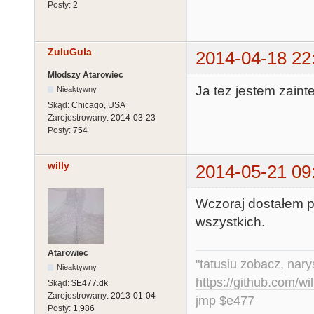
Posty:
2
ZuluGula
2014-04-18 22
Młodszy Atarowiec
Ja tez jestem zain
Nieaktywny
Skąd:
Chicago, USA
Zarejestrowany:
2014-03-23
Posty:
754
willy
2014-05-21 09
Wczoraj dostałem p
wszystkich.
Atarowiec
"tatusiu zobacz, nar
Nieaktywny
https://github.com/
Skąd:
$E477.dk
Zarejestrowany:
2013-01-04
jmp $e477
Posty:
1,986