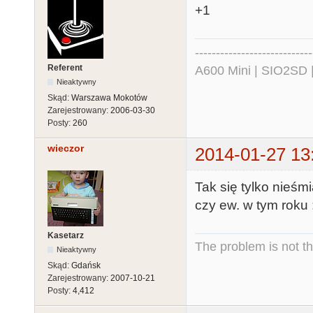
+1
----------------------------
Referent
A600 Mini | SIO2SD 
Nieaktywny
Skąd:
Warszawa Mokotów
Zarejestrowany:
2006-03-30
Posty:
260
wieczor
2014-01-27 13
Tak się tylko nieśmi
czy ew. w tym roku 
Kasetarz
The problem is not th
Nieaktywny
Skąd:
Gdańsk
Zarejestrowany:
2007-10-21
Posty:
4,412