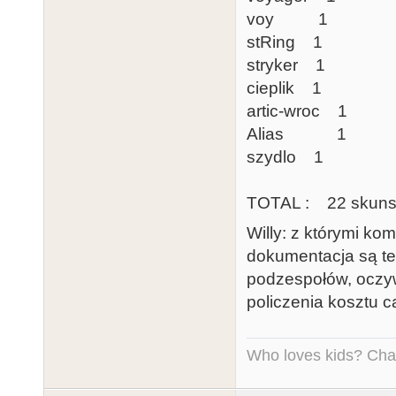
voy 1
stRing 1
stryker 1
cieplik 1
artic-wroc 1
Alias 1
szydlo 1
TOTAL : 22 skuns
Willy: z którymi k
dokumentacja są też
podzespołów, oczyw
policzenia kosztu c
Who loves kids? Charl