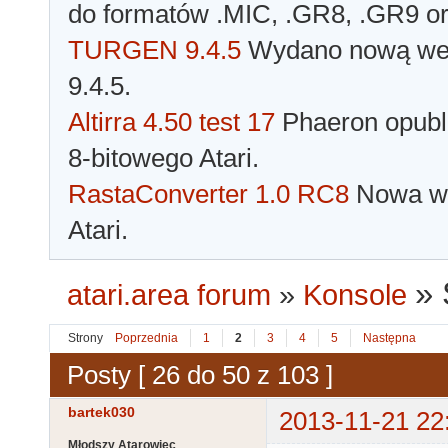
do formatów .MIC, .GR8, .GR9 o
TURGEN 9.4.5
Wydano nową wer
9.4.5.
Altirra 4.50 test 17
Phaeron opubli
8-bitowego Atari.
RastaConverter 1.0 RC8
Nowa wer
Atari.
»
atari.area forum
»
Konsole
Strony
Poprzednia
1
2
3
4
5
Następna
Posty [ 26 do 50 z 103 ]
bartek030
2013-11-21 22
Młodszy Atarowiec