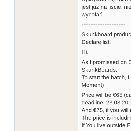
jest już na liście,
wycofać.
-------------------------
Skunkboard product
Declare list.
Hi.
As I promissed on S
SkunkBoards.
To start the batch,
Moment)
Price will be €65 (c
deadline: 23.03.20
And €75, if you will
The price is includi
If You live outside