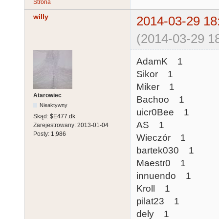
Strona
willy
2014-03-29 18
(2014-03-29 18
AdamK 1
Sikor 1
Miker 1
Atarowiec
Bachoo 1
Nieaktywny
uicr0Bee 1
Skąd:
$E477.dk
AS 1
Zarejestrowany:
2013-01-04
Posty:
1,986
Wieczór 1
bartek030 1
Maestr0 1
innuendo 1
Kroll 1
pilat23 1
dely 1