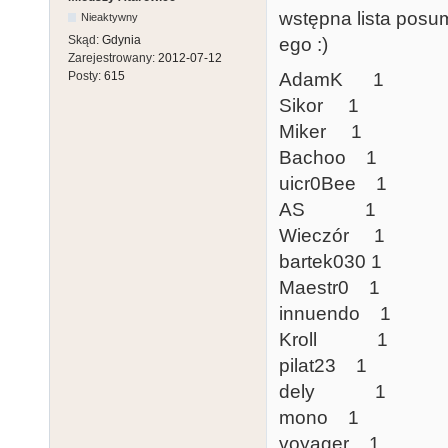
wstępna lista posu
Nieaktywny
Skąd:
Gdynia
ego :)
Zarejestrowany:
2012-07-12
AdamK 1
Posty:
615
Sikor 1
Miker 1
Bachoo 1
uicr0Bee 1
AS 1
Wieczór 1
bartek030 1
Maestr0 1
innuendo 1
Kroll 1
pilat23 1
dely 1
mono 1
voyager 1