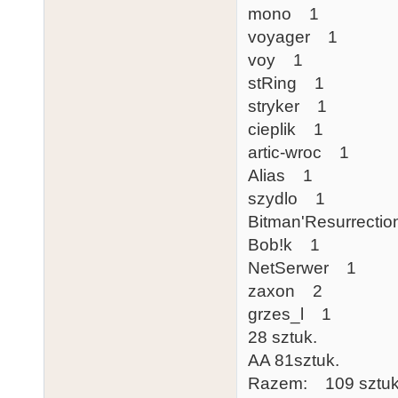
mono 1
voyager 1
voy 1
stRing 1
stryker 1
cieplik 1
artic-wroc 1
Alias 1
szydlo 1
Bitman'Resurrecti
Bob!k 1
NetSerwer 1
zaxon 2
grzes_l 1
28 sztuk.
AA 81sztuk.
Razem: 109 sztuk