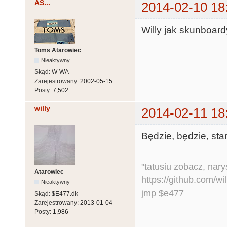
AS...
2014-02-10 18
Willy jak skunboar
Toms Atarowiec
Nieaktywny
Skąd:
W-WA
Zarejestrowany:
2002-05-15
Posty:
7,502
willy
2014-02-11 18
Będzie, będzie, sta
"tatusiu zobacz, nar
Atarowiec
https://github.com/
Nieaktywny
jmp $e477
Skąd:
$E477.dk
Zarejestrowany:
2013-01-04
Posty:
1,986