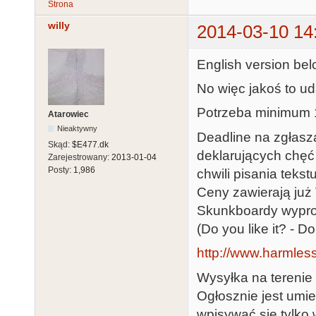
Strona
willy
2014-03-10 14
English version bel
No więc jakoś to ud
Potrzeba minimum 1
Atarowiec
Nieaktywny
Deadline na zgłasz
Skąd:
$E477.dk
deklarujących chęć
Zarejestrowany:
2013-01-04
Posty:
1,986
chwili pisania tekst
Ceny zawierają już
Skunkboardy wypro
(Do you like it? - D
http://www.harmless
Wysyłka na terenie 
Ogłosznie jest umi
wpisywać się tylko 