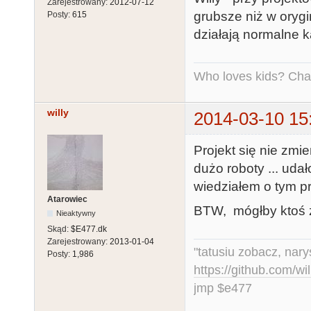
Zarejestrowany:
2012-07-12
grubsze niż w orygi
Posty:
615
działają normalne k
Who loves kids? Charl
willy
2014-03-10 15
Projekt się nie zmi
dużo roboty ... udał
wiedziałem o tym p
Atarowiec
BTW, mógłby ktoś z
Nieaktywny
Skąd:
$E477.dk
Zarejestrowany:
2013-01-04
"tatusiu zobacz, nar
Posty:
1,986
https://github.com/
jmp $e477