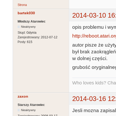
Strona
bartek030
2014-03-10 16
Młodszy Atarowiec
opis problemu i wy
Nieaktywny
Skąd:
Gdynia
http://reboot.atari.
Zarejestrowany:
2012-07-12
Posty:
615
autor pisze że użyt
był brak zaokrągle
w dolnej części.
grubość oryginalneg
Who loves kids? Charl
zaxon
2014-03-16 12
Starszy Atarowiec
Jesli mozna zapisal
Nieaktywny