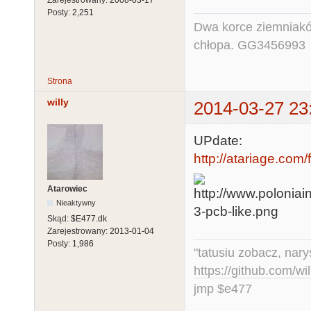
Zarejestrowany:
2008-03-17
Posty:
2,251
Dwa korce ziemniaków
chłopa. GG3456993
Strona
willy
2014-03-27 23
UPdate:
http://atariage.com
Atarowiec
Nieaktywny
Skąd:
$E477.dk
Zarejestrowany:
2013-01-04
Posty:
1,986
"tatusiu zobacz, nar
https://github.com/
jmp $e477