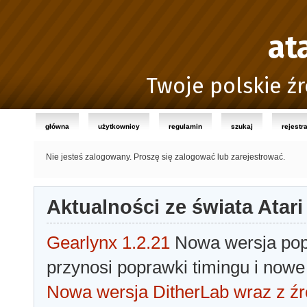
at
Twoje polskie źr
główna
użytkownicy
regulamin
szukaj
rejestr
Nie jesteś zalogowany.
Proszę się zalogować lub zarejestrować.
Aktualności ze świata Atari
Gearlynx 1.2.21
Nowa wersja popu
przynosi poprawki timingu i nowe
Nowa wersja DitherLab wraz z źr