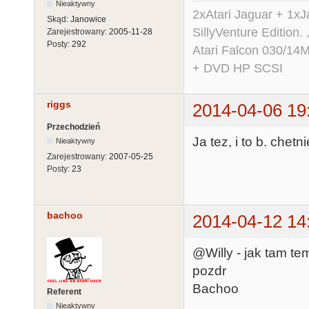
Nieaktywny
2xAtari Jaguar + 1x
Skąd:
Janowice
SillyVenture Edition.
Zarejestrowany:
2005-11-28
Posty:
292
Atari Falcon 030/1
+ DVD HP SCSI
riggs
2014-04-06 19
Przechodzień
Ja tez, i to b. chetn
Nieaktywny
Zarejestrowany:
2007-05-25
Posty:
23
bachoo
2014-04-12 14
@Willy - jak tam t
pozdr
Bachoo
Referent
Nieaktywny