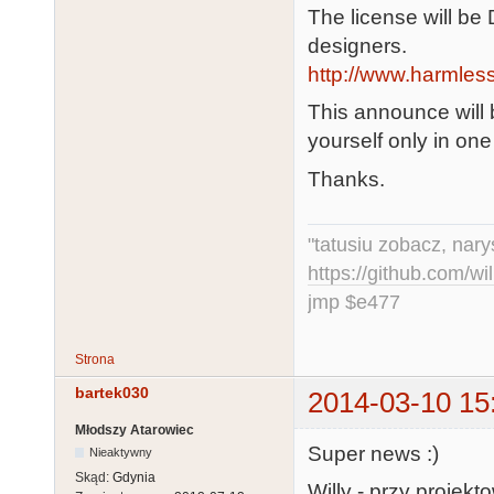
The license will be 
designers.
http://www.harmless
This announce will
yourself only in one
Thanks.
"tatusiu zobacz, nar
https://github.com/
jmp $e477
Strona
bartek030
2014-03-10 15
Młodszy Atarowiec
Super news :)
Nieaktywny
Skąd:
Gdynia
Willy - przy projek