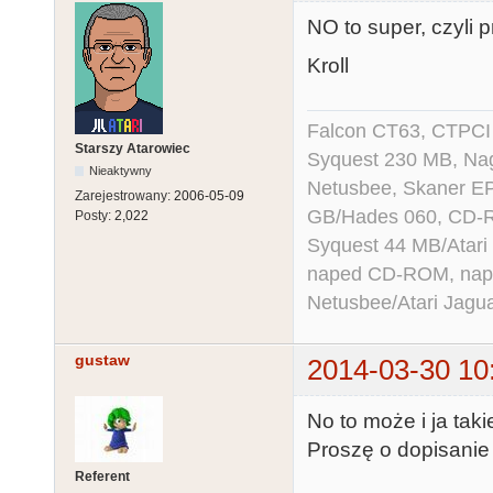
NO to super, czyli 
Kroll
Falcon CT63, CTPCI
Starszy Atarowiec
Syquest 230 MB, N
Nieaktywny
Netusbee, Skaner E
Zarejestrowany:
2006-05-09
GB/Hades 060, CD-R
Posty:
2,022
Syquest 44 MB/Atar
naped CD-ROM, napęd
Netusbee/Atari Jagu
gustaw
2014-03-30 10
No to może i ja ta
Proszę o dopisanie d
Referent