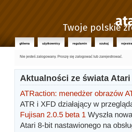
at
Twoje polskie źr
główna
użytkownicy
regulamin
szukaj
rejestr
Nie jesteś zalogowany.
Proszę się zalogować lub zarejestrować.
Aktualności ze świata Atari
ATRaction: menedżer obrazów 
ATR i XFD działający w przegląda
Fujisan 2.0.5 beta 1
Wyszła nowa 
Atari 8-bit nastawionego na obsłu