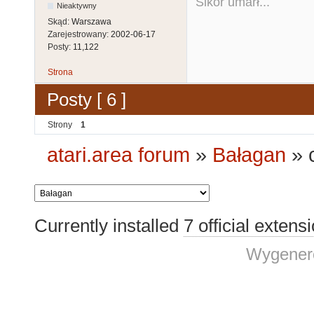
Sikor umarł...
Nieaktywny
Skąd:
Warszawa
Zarejestrowany:
2002-06-17
Posty:
11,122
Strona
Posty [ 6 ]
Strony
1
atari.area forum
»
Bałagan
»
Currently installed
7 official extens
Wygenero