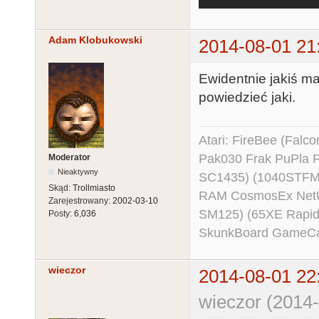
Adam Klobukowski
2014-08-01 21
Ewidentnie jakiś ma
powiedzieć jaki.
Atari: FireBee (Fal
Pak030 Frak PuPla
Moderator
Nieaktywny
SC1435) (1040STFM
Skąd:
Trollmiasto
RAM CosmosEx NetU
Zarejestrowany:
2002-03-10
SM125) (65XE Rapi
Posty:
6,036
SkunkBoard GameCart
wieczor
2014-08-01 22
wieczor (2014-