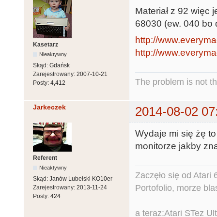
Materiał z 92 więc j
68030 (ew. 040 bo d
http://www.everyma
Kasetarz
http://www.everyma
Nieaktywny
Skąd:
Gdańsk
Zarejestrowany:
2007-10-21
The problem is not th
Posty:
4,412
Jarkeczek
2014-08-02 07
Wydaje mi się żę t
monitorze jakby zn
Referent
Nieaktywny
Zaczęło się od Atar
Skąd:
Janów Lubelski KO10er
Portofolio, morze bl
Zarejestrowany:
2013-11-24
Posty:
424
a teraz:Atari STez 