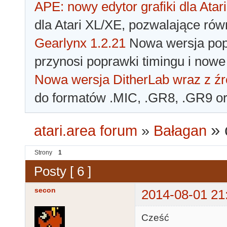
APE: nowy edytor grafiki dla Atari
dla Atari XL/XE, pozwalające rów
Gearlynx 1.2.21
Nowa wersja popu
przynosi poprawki timingu i nowe
Nowa wersja DitherLab wraz z źr
do formatów .MIC, .GR8, .GR9 o
»
atari.area forum
»
Bałagan
Strony
1
Posty [ 6 ]
secon
2014-08-01 21
Cześć