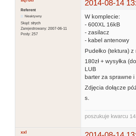
sq7bti
2014-08-14 13
Referent
W komplecie:
Nieaktywny
Skąd:
strych
- 600XL 16kB
Zarejestrowany:
2007-06-11
- zasilacz
Posty:
257
- kabel antenowy
Pudełko (tektura) z 
180zł + wysyłka (d
LUB
barter za sprawne 
Zdjęcia dołącze póź
s.
poszukuje kwarcu 1
xxl
2014-08-14 13