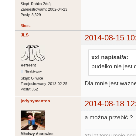
Skąd:
Rabka-Zdrój
Zarejestrowany:
2002-04-23
Posty:
8,329
Strona
JLS
2014-08-15 10
xxl napisał/a:
Referent
pudelko nie jest
Nieaktywny
Skąd:
Gliwice
Dla mnie jest wazn
Zarejestrowany:
2013-02-25
Posty:
352
jedynymentos
2014-08-18 12
a można przebić ?
Młodszy Atarowiec
30 lat temu moje pog