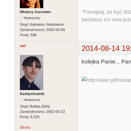
"Pamiętaj, że być do
Młodszy Atarowiec
Nieaktywny
będziesz ich miał jeż
Skąd:
Katowice / Mysłowice
Zarejestrowany:
2002-03-09
Posty:
506
xxl
2014-08-14 19
kolejka Panie... Pan
Naddyskownik
Nieaktywny
Skąd:
Rabka-Zdrój
Zarejestrowany:
2002-04-23
Posty:
8,329
Strona