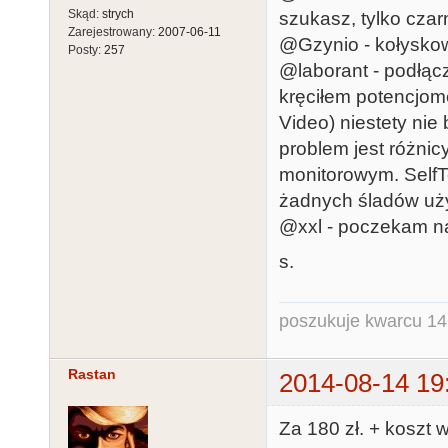
Skąd:
strych
szukasz, tylko czar
Zarejestrowany:
2007-06-11
@Gzynio - kołysko
Posty:
257
@laborant - podłącz
kręciłem potencjom
Video) niestety nie
problem jest różnic
monitorowym. Self
żadnych śladów uż
@xxl - poczekam na 
s.
poszukuje kwarcu 1
Rastan
2014-08-14 19
Za 180 zł. + koszt w