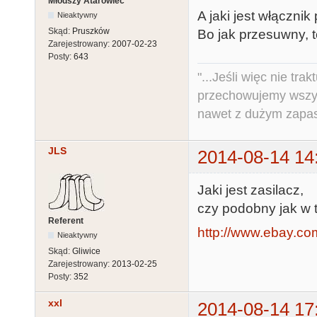
Młodszy Atarowiec
A jaki jest włączni
Nieaktywny
Skąd:
Pruszków
Bo jak przesuwny, 
Zarejestrowany:
2007-02-23
Posty:
643
"...Jeśli więc nie tr
przechowujemy wszys
nawet z dużym zapas
JLS
2014-08-14 14
Jaki jest zasilacz,
czy podobny jak w t
Referent
http://www.ebay.com
Nieaktywny
Skąd:
Gliwice
Zarejestrowany:
2013-02-25
Posty:
352
xxl
2014-08-14 17