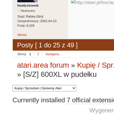
Naddyskownik
Nieaktywny
Skąd:
Rabka-Zdrój
Zarejestrowany:
2002-04-23
Posty:
8,329
Strona
Posty [ 1 do 25 z 49 ]
Strony
1
2
Następna
atari.area forum
»
Kupię / Sp
»
[S/Z] 600XL w pudełku
Currently installed
7 official extens
Wygenero