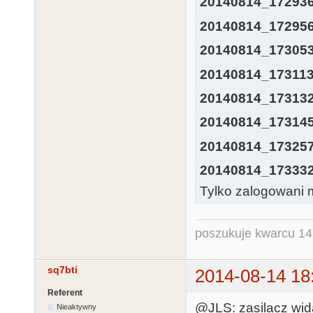
20140814_172936
20140814_172956
20140814_173053
20140814_173113
20140814_173132
20140814_173145
20140814_173257
20140814_173332
Tylko zalogowani m
poszukuje kwarcu 1
sq7bti
2014-08-14 18
Referent
@JLS: zasilacz wida
Nieaktywny