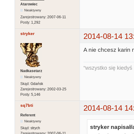
Atarowiec
Nieaktywny
Zarejestrowany:
2007-06-11
Posty:
1,292
stryker
2014-08-14 13
A nie chcesz karin
"wszystko się kiedyś k
Nadkasetarz
Nieaktywny
Skąd:
Gdańsk
Zarejestrowany:
2002-03-25
Posty:
5,146
sq7bti
2014-08-14 14
Referent
Nieaktywny
stryker napisał/
Skąd:
strych
Zarejestrowany:
2007-06-11