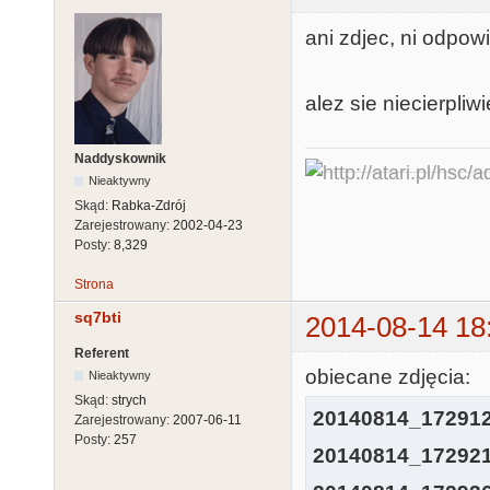
ani zdjec, ni odpow
alez sie niecierpliwi
Naddyskownik
Nieaktywny
Skąd:
Rabka-Zdrój
Zarejestrowany:
2002-04-23
Posty:
8,329
Strona
sq7bti
2014-08-14 18
Referent
obiecane zdjęcia:
Nieaktywny
Skąd:
strych
20140814_172912
Zarejestrowany:
2007-06-11
Posty:
257
20140814_172921