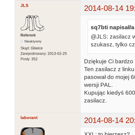
JLS
2014-08-14 19
sq7bti napisał/a
Referent
@JLS: zasilacz wi
Nieaktywny
szukasz, tylko cz
Skąd:
Gliwice
Zarejestrowany:
2013-02-25
Posty:
352
Dziękuje Ci bardzo 
Ten zasilacz z linku
pasował do mojej 6
wersji PAL.
Kupując kiedyś 600
zasilacz.
laborant
2014-08-14 20
XXL: to bierzesz?