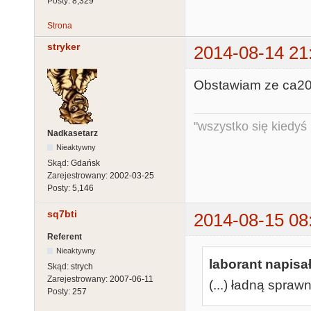
Posty:
8,329
Strona
stryker
2014-08-14 21
Obstawiam ze ca200
"wszystko się kiedyś k
Nadkasetarz
Nieaktywny
Skąd:
Gdańsk
Zarejestrowany:
2002-03-25
Posty:
5,146
sq7bti
2014-08-15 08
Referent
Nieaktywny
laborant napisał
Skąd:
strych
Zarejestrowany:
2007-06-11
(...) ładną spraw
Posty:
257