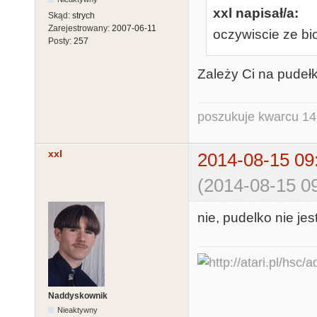
xxl napisał/a:
Skąd:
strych
Zarejestrowany:
2007-06-11
oczywiscie ze bi
Posty:
257
Zależy Ci na pudeł
poszukuje kwarcu 1
xxl
2014-08-15 09
(2014-08-15 09
nie, pudelko nie je
Naddyskownik
Nieaktywny