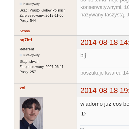
Nieaktywny
konserwatywnymi, 10 
Skąd:
Miasto Królów Polskich
nazywany faszystą. Ja
Zarejestrowany:
2012-11-05
Posty:
544
Strona
sq7bti
2014-08-18 14
Referent
bij.
Nieaktywny
Skąd:
strych
Zarejestrowany:
2007-06-11
poszukuje kwarcu 1
Posty:
257
xxl
2014-08-18 19
wiadomo juz cos bo
:D