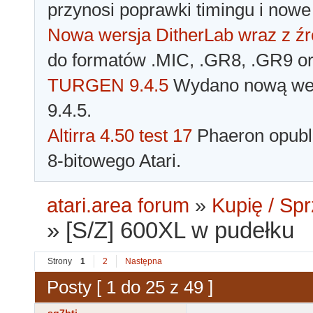
przynosi poprawki timingu i nowe
Nowa wersja DitherLab wraz z źr
do formatów .MIC, .GR8, .GR9 o
TURGEN 9.4.5
Wydano nową wer
9.4.5.
Altirra 4.50 test 17
Phaeron opubli
8-bitowego Atari.
atari.area forum
»
Kupię / Sp
»
[S/Z] 600XL w pudełku
Strony
1
2
Następna
Posty [ 1 do 25 z 49 ]