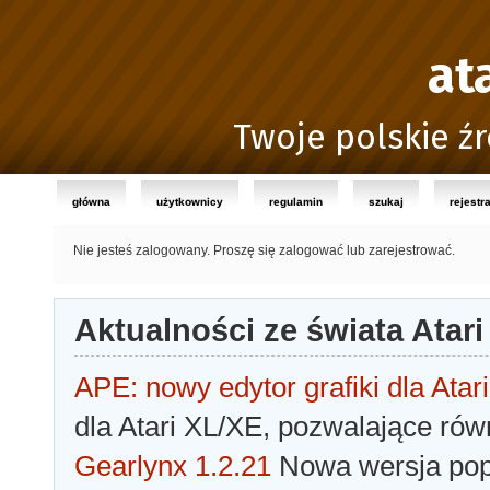
at
Twoje polskie źr
główna
użytkownicy
regulamin
szukaj
rejestr
Nie jesteś zalogowany.
Proszę się zalogować lub zarejestrować.
Aktualności ze świata Atari
APE: nowy edytor grafiki dla Atari
dla Atari XL/XE, pozwalające rów
Gearlynx 1.2.21
Nowa wersja popu