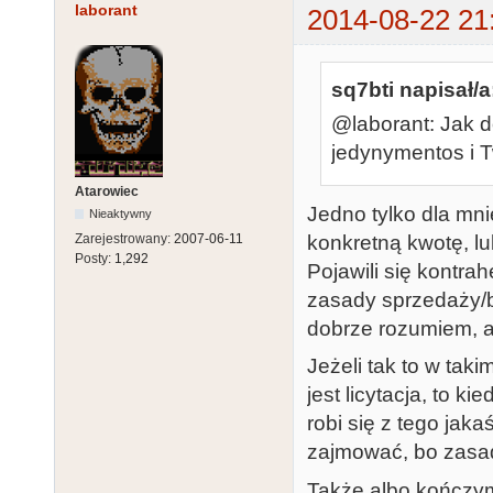
laborant
2014-08-22 21
sq7bti napisał/a
@laborant: Jak d
jedynymentos i T
Atarowiec
Jedno tylko dla mni
Nieaktywny
konkretną kwotę, lu
Zarejestrowany:
2007-06-11
Posty:
1,292
Pojawili się kontra
zasady sprzedaży/ba
dobrze rozumiem, al
Jeżeli tak to w taki
jest licytacja, to k
robi się z tego jak
zajmować, bo zasady
Także albo kończym