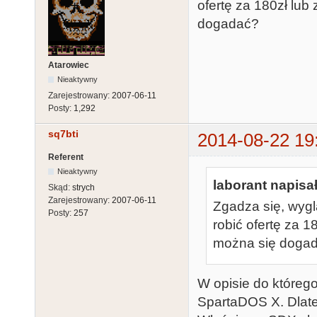
ofertę za 180zł lu
dogadać?
Atarowiec
Nieaktywny
Zarejestrowany:
2007-06-11
Posty:
1,292
sq7bti
2014-08-22 19
Referent
Nieaktywny
laborant napisał
Skąd:
strych
Zarejestrowany:
2007-06-11
Zgadza się, wyglą
Posty:
257
robić ofertę za 
można się doga
W opisie do któreg
SpartaDOS X. Dlate