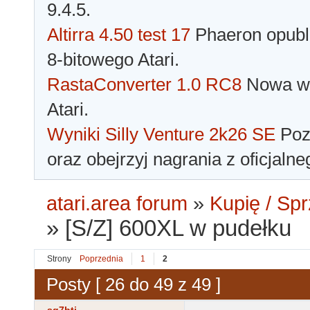
9.4.5.
Altirra 4.50 test 17
Phaeron opubli
8-bitowego Atari.
RastaConverter 1.0 RC8
Nowa wer
Atari.
Wyniki Silly Venture 2k26 SE
Pozn
oraz obejrzyj nagrania z oficjaln
atari.area forum
»
Kupię / Sp
»
[S/Z] 600XL w pudełku
Strony
Poprzednia
1
2
Posty [ 26 do 49 z 49 ]