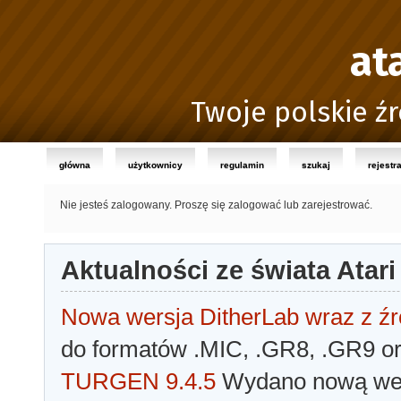
at
Twoje polskie źr
główna
użytkownicy
regulamin
szukaj
rejestr
Nie jesteś zalogowany.
Proszę się zalogować lub zarejestrować.
Aktualności ze świata Atari
Nowa wersja DitherLab wraz z źr
do formatów .MIC, .GR8, .GR9 o
TURGEN 9.4.5
Wydano nową wer