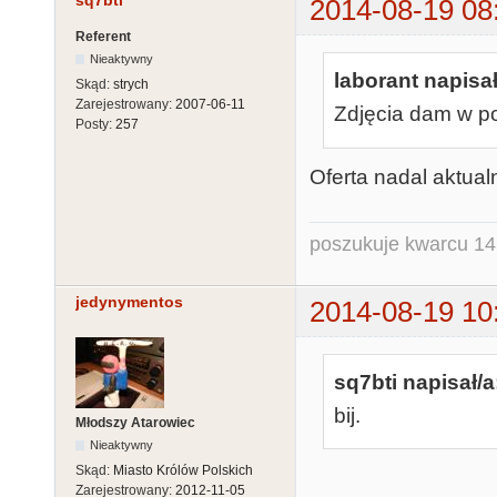
sq7bti
2014-08-19 08
Referent
Nieaktywny
laborant napisał
Skąd:
strych
Zarejestrowany:
2007-06-11
Zdjęcia dam w p
Posty:
257
Oferta nadal aktua
poszukuje kwarcu 1
jedynymentos
2014-08-19 10
sq7bti napisał/a
bij.
Młodszy Atarowiec
Nieaktywny
Skąd:
Miasto Królów Polskich
Zarejestrowany:
2012-11-05