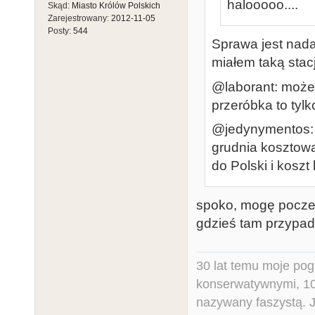
halooooo....
Skąd:
Miasto Królów Polskich
Zarejestrowany:
2012-11-05
Posty:
544
Sprawa jest nad
miałem taką stac
@laborant: możes
przeróbka to ty
@jedynymentos: 
grudnia kosztow
do Polski i kosz
spoko, mogę poczek
gdzieś tam przypadk
30 lat temu moje pog
konserwatywnymi, 10 
nazywany faszystą. Ja