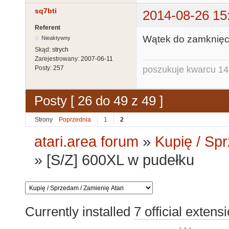
sq7bti
2014-08-26 15
Referent
Wątek do zamknięc
Nieaktywny
Skąd:
strych
Zarejestrowany:
2007-06-11
poszukuje kwarcu 1
Posty:
257
Posty [ 26 do 49 z 49 ]
Strony
Poprzednia
1
2
atari.area forum
»
Kupię / Sp
»
[S/Z] 600XL w pudełku
Currently installed
7 official extens