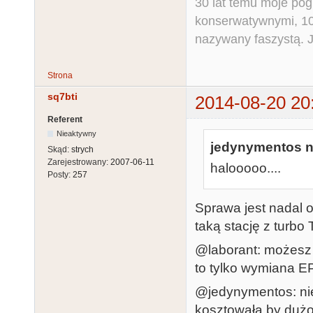
30 lat temu moje pog
konserwatywnymi, 10 
nazywany faszystą. Ja
Strona
sq7bti
2014-08-20 20
Referent
Nieaktywny
jedynymentos na
Skąd:
strych
Zarejestrowany:
2007-06-11
halooooo....
Posty:
257
Sprawa jest nadal 
taką stację z turbo
@laborant: możesz 
to tylko wymiana 
@jedynymentos: nie
kosztowała by dużo