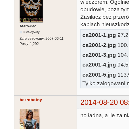
wieczorem. Ogólnie 
obudowie, poza tym
Zasilacz bez przeró
kablach nieuszkod
Atarowiec
Nieaktywny
ca2001-1.jpg
97.22
Zarejestrowany:
2007-06-11
Posty:
1,292
ca2001-2.jpg
100.9
ca2001-3.jpg
104.1
ca2001-4.jpg
94.56
ca2001-5.jpg
113.9
Tylko zalogowani m
bezrobotny
2014-08-20 08
no ładna, a ile za n