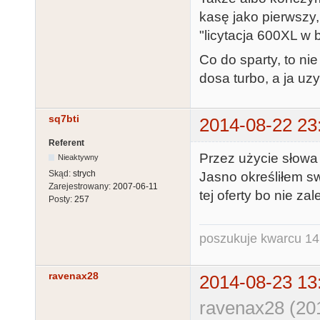
kasę jako pierwszy
"licytacja 600XL w 
Co do sparty, to ni
dosa turbo, a ja uz
sq7bti
2014-08-22 23
Referent
Przez użycie słowa
Nieaktywny
Skąd:
strych
Jasno określiłem s
Zarejestrowany:
2007-06-11
tej oferty bo nie za
Posty:
257
poszukuje kwarcu 1
ravenax28
2014-08-23 13
ravenax28 (20