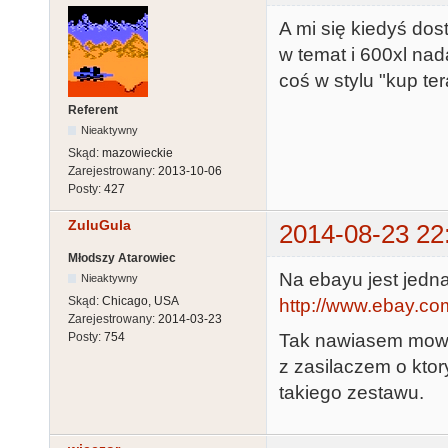
A mi się kiedyś dos
w temat i 600xl nad
coś w stylu "kup ter
Referent
Nieaktywny
Skąd:
mazowieckie
Zarejestrowany:
2013-10-06
Posty:
427
ZuluGula
2014-08-23 22
Młodszy Atarowiec
Na ebayu jest jedna
Nieaktywny
Skąd:
Chicago, USA
http://www.ebay.co
Zarejestrowany:
2014-03-23
Tak nawiasem mowia
Posty:
754
z zasilaczem o ktor
takiego zestawu.