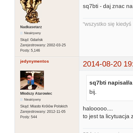
sq7bti - daj znac na
"wszystko się kiedyś k
Nadkasetarz
Nieaktywny
Skąd:
Gdańsk
Zarejestrowany:
2002-03-25
Posty:
5,146
jedynymentos
2014-08-20 19
sq7bti napisał/a
bij.
Młodszy Atarowiec
Nieaktywny
Skąd:
Miasto Królów Polskich
halooooo....
Zarejestrowany:
2012-11-05
to jest ta licytuacj
Posty:
544