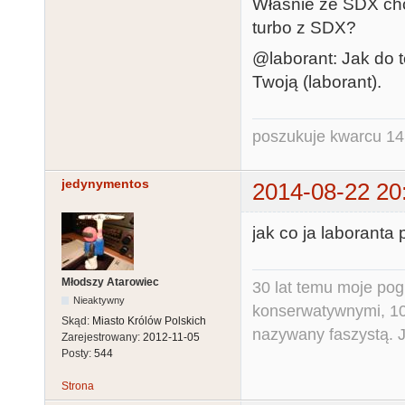
Właśnie ze SDX chc
turbo z SDX?
@laborant: Jak do t
Twoją (laborant).
poszukuje kwarcu 1
jedynymentos
2014-08-22 20
jak co ja laboranta p
Młodszy Atarowiec
30 lat temu moje pog
Nieaktywny
konserwatywnymi, 10 
Skąd:
Miasto Królów Polskich
nazywany faszystą. Ja
Zarejestrowany:
2012-11-05
Posty:
544
Strona