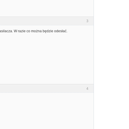
3
silacza. W razie co można będzie odesłać.
4