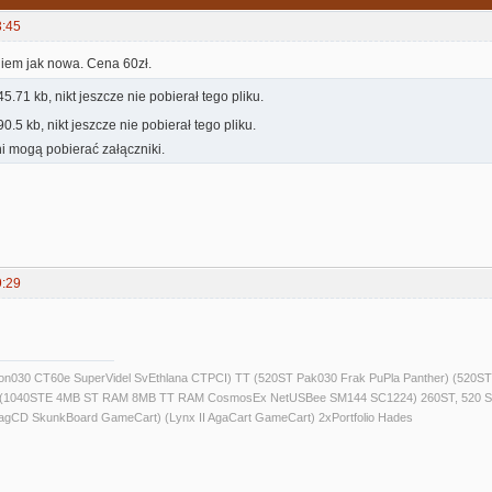
3:45
iem jak nowa. Cena 60zł.
5.71 kb, nikt jeszcze nie pobierał tego pliku.
0.5 kb, nikt jeszcze nie pobierał tego pliku.
i mogą pobierać załączniki.
9:29
alcon030 CT60e SuperVidel SvEthlana CTPCI) TT (520ST Pak030 Frak PuPla Panther) 
) (1040STE 4MB ST RAM 8MB TT RAM CosmosEx NetUSBee SM144 SC1224) 260ST, 520 S
agCD SkunkBoard GameCart) (Lynx II AgaCart GameCart) 2xPortfolio Hades