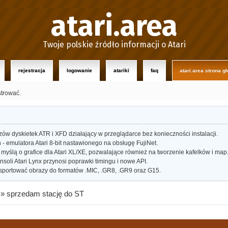
atari.area
Twoje polskie źródło informacji o Atari
rejestracja
logowanie
atariki
faq
atari.area strona g
strować.
w dyskietek ATR i XFD działający w przeglądarce bez konieczności instalacji.
- emulatora Atari 8-bit nastawionego na obsługę FujiNet.
myślą o grafice dla Atari XL/XE, pozwalające również na tworzenie kafelków i map
oli Atari Lynx przynosi poprawki timingu i nowe API.
portować obrazy do formatów .MIC, .GR8, .GR9 oraz G15.
»
sprzedam stację do ST