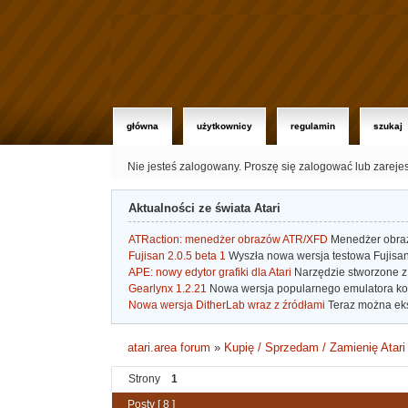
główna
użytkownicy
regulamin
szukaj
Nie jesteś zalogowany.
Proszę się zalogować lub zareje
Aktualności ze świata Atari
ATRaction: menedżer obrazów ATR/XFD
Menedżer obrazó
Fujisan 2.0.5 beta 1
Wyszła nowa wersja testowa Fujisan 
APE: nowy edytor grafiki dla Atari
Narzędzie stworzone z 
Gearlynx 1.2.21
Nowa wersja popularnego emulatora kons
Nowa wersja DitherLab wraz z źródłami
Teraz można eks
atari.area forum
»
Kupię / Sprzedam / Zamienię Atari
Strony
1
Posty [ 8 ]