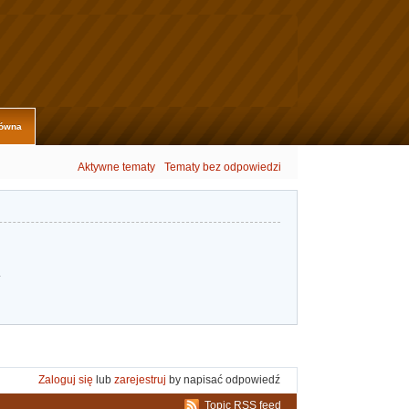
łówna
Aktywne tematy
Tematy bez odpowiedzi
.
Zaloguj się
lub
zarejestruj
by napisać odpowiedź
Topic RSS feed