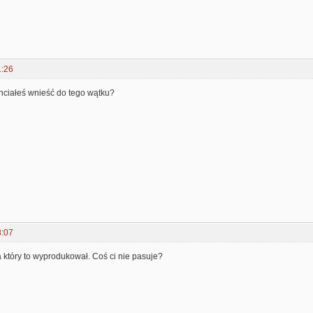
1:26
chciałeś wnieść do tego wątku?
8:07
który to wyprodukował. Coś ci nie pasuje?