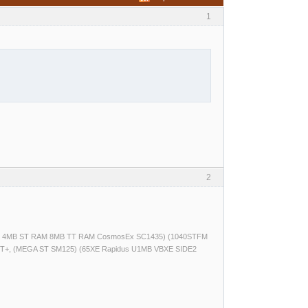
1
2
(520ST 4MB ST RAM 8MB TT RAM CosmosEx SC1435) (1040STFM
T+, (MEGA ST SM125) (65XE Rapidus U1MB VBXE SIDE2