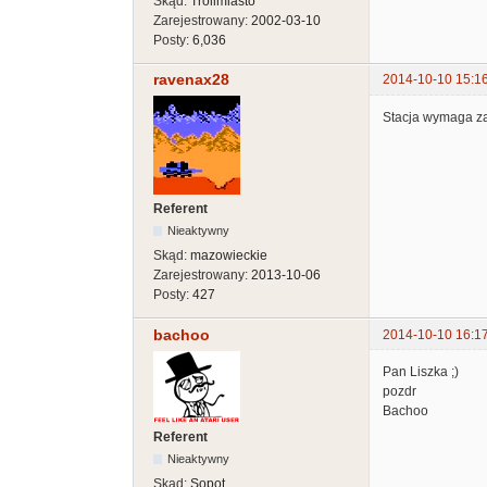
Skąd:
Trollmiasto
Zarejestrowany:
2002-03-10
Posty:
6,036
ravenax28
2014-10-10 15:1
Stacja wymaga za
Referent
Nieaktywny
Skąd:
mazowieckie
Zarejestrowany:
2013-10-06
Posty:
427
bachoo
2014-10-10 16:1
Pan Liszka ;)
pozdr
Bachoo
Referent
Nieaktywny
Skąd:
Sopot