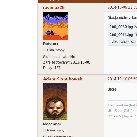
ravenax28
2014-10-09 21:5
Stacja moim zdan
100_0080.jpg
24
100_0081.jpg
19
Tylko zalogowan
Referent
Nieaktywny
Skąd:
mazowieckie
Zarejestrowany:
2013-10-06
Posty:
427
Adam Klobukowski
2014-10-10 05:5
Biorę.
Atari: FireBee (F
UltraSatan SM124
SIO2PC) (Jaguar J
Moderator
Nieaktywny