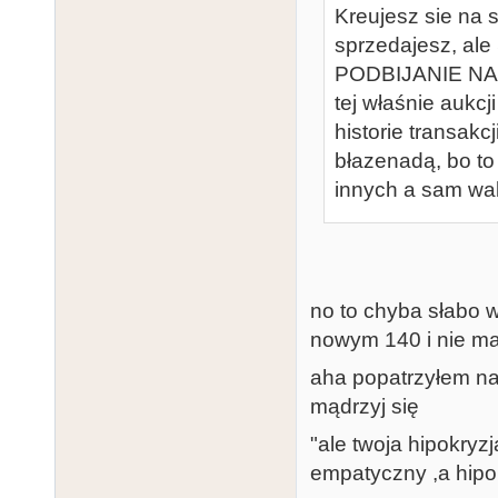
Kreujesz sie na 
sprzedajesz, 
PODBIJANIE NA 
tej właśnie aukcji
historie transakc
błazenadą, bo to 
innych a sam wal
no to chyba słabo 
nowym 140 i nie 
aha popatrzyłem na 
mądrzyj się
"ale twoja hipokryz
empatyczny ,a hipo