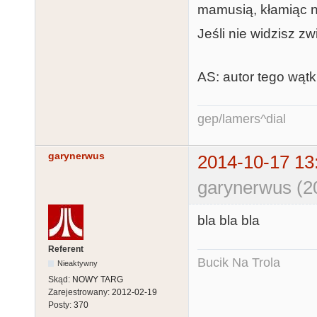
mamusią, kłamiąc na
Jeśli nie widzisz z
AS: autor tego wątku
gep/lamers^dial
garynerwus
2014-10-17 13
garynerwus (2
bla bla bla
Referent
Bucik Na Trola
Nieaktywny
Skąd:
NOWY TARG
Zarejestrowany:
2012-02-19
Posty:
370