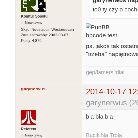
garynerwus napi
to0 ty czy o coc
Komtur Sopotu
Nieaktywny
Skąd:
Neustadt in Westpreußen
Zarejestrowany:
2002-08-07
Posty:
4,879
ps. jakoś tak ostat
"trzeba" napiętnowa
gep/lamers^dial
garynerwus
2014-10-17 12
garynerwus (2
bla bla bla
Referent
Bucik Na Trola
Nieaktywny