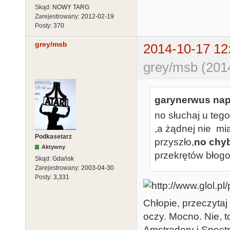
Skąd:
NOWY TARG
Zarejestrowany:
2012-02-19
Posty:
370
grey/msb
2014-10-17 12
grey/msb (201
garynerwus napi
no słuchaj u teg
,a żądnej nie mia
Podkasetarz
przyszło,
no chyb
Aktywny
przekrętów błogo
Skąd:
Gdańsk
Zarejestrowany:
2003-04-30
Posty:
3,331
Chłopie, przeczytaj
oczy. Mocno. Nie, 
Amstradory i Spectr