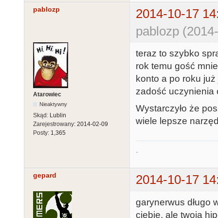
pablozp
2014-10-17 14
pablozp (2014-
teraz to szybko spr
rok temu gość mnie 
konto a po roku już
zadość uczynienia 
Atarowiec
Nieaktywny
Wystarczyło że posz
Skąd:
Lublin
wiele lepsze narzędz
Zarejestrowany:
2014-02-09
Posty:
1,365
.
gepard
2014-10-17 14
garynerwus długo 
ciebie, ale twoja h