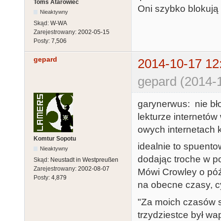
Toms Atarowiec
Oni szybko blokują 
Nieaktywny
Skąd:
W-WA
Zarejestrowany:
2002-05-15
Posty:
7,506
gepard
2014-10-17 12
gepard (2014-
garynerwus: nie bło
lekturze internetów
owych internetach
Komtur Sopotu
idealnie to spuent
Nieaktywny
dodając troche w po
Skąd:
Neustadt in Westpreußen
Zarejestrowany:
2002-08-07
Mówi Crowley o póź
Posty:
4,879
na obecne czasy, cy
"Za moich czasów 
trzydziestce był wa