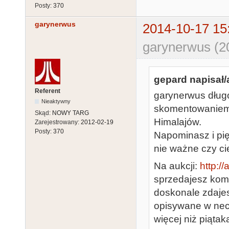
Posty:
370
garynerwus
2014-10-17 15
garynerwus (2
gepard napisał/
Referent
garynerwus dług
Nieaktywny
skomentowaniem c
Skąd:
NOWY TARG
Himalajów.
Zarejestrowany:
2012-02-19
Posty:
370
Napominasz i pięt
nie ważne czy cie
Na aukcji:
http:/
sprzedajesz kom
doskonale zdajes
opisywane w neci
więcej niż piątak