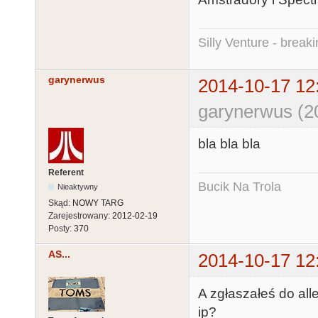
Silly Venture - break
garynerwus
2014-10-17 12
garynerwus (2
bla bla bla
Referent
Bucik Na Trola
Nieaktywny
Skąd:
NOWY TARG
Zarejestrowany:
2012-02-19
Posty:
370
AS...
2014-10-17 12
A zgłaszałeś do all
ip?