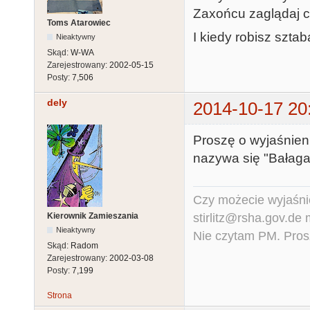
Zaxońcu zaglądaj c
Toms Atarowiec
I kiedy robisz szta
Nieaktywny
Skąd:
W-WA
Zarejestrowany:
2002-05-15
Posty:
7,506
dely
2014-10-17 20
Proszę o wyjaśnien
nazywa się "Bałagan
Czy możecie wyjaśnić
stirlitz@rsha.gov.de
Kierownik Zamieszania
Nieaktywny
Nie czytam PM. Pros
Skąd:
Radom
Zarejestrowany:
2002-03-08
Posty:
7,199
Strona