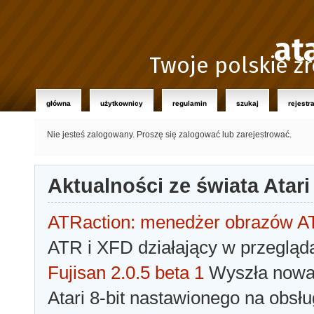
at
Twoje polskie źr
główna
użytkownicy
regulamin
szukaj
rejestr
Nie jesteś zalogowany.
Proszę się zalogować lub zarejestrować.
Aktualności ze świata Atari
ATRaction: menedżer obrazów 
ATR i XFD działający w przegląda
Fujisan 2.0.5 beta 1
Wyszła nowa 
Atari 8-bit nastawionego na obsłu