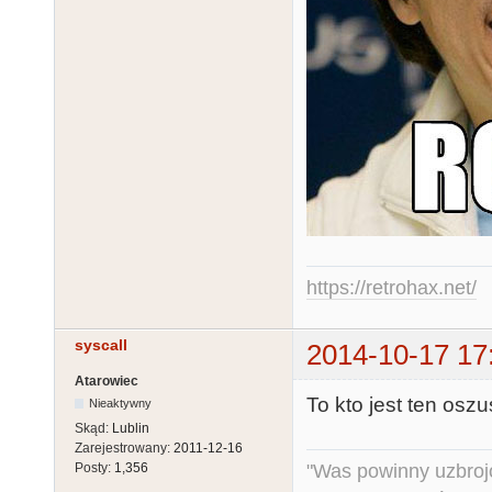
https://retrohax.net/
syscall
2014-10-17 17
Atarowiec
To kto jest ten osz
Nieaktywny
Skąd:
Lublin
Zarejestrowany:
2011-12-16
"Was powinny uzbroj
Posty:
1,356