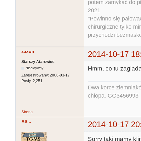
potem zamykać do pi
2021
"Powinno się pałować 
chirurgiczne tylko mi
przychodzi bezmaskow
zaxon
2014-10-17 18
Starszy Atarowiec
Hmm, co tu zaglada
Nieaktywny
Zarejestrowany:
2008-03-17
Posty:
2,251
Dwa korce ziemniaków
chłopa. GG3456993
Strona
AS...
2014-10-17 20
Sorry taki mamy klim