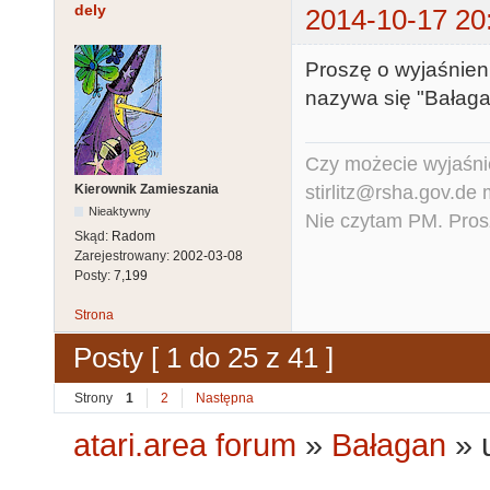
dely
2014-10-17 20
Proszę o wyjaśnien
nazywa się "Bałagan
Czy możecie wyjaśnić
stirlitz@rsha.gov.de
Kierownik Zamieszania
Nieaktywny
Nie czytam PM. Pros
Skąd:
Radom
Zarejestrowany:
2002-03-08
Posty:
7,199
Strona
Posty [ 1 do 25 z 41 ]
Strony
1
2
Następna
atari.area forum
»
Bałagan
»