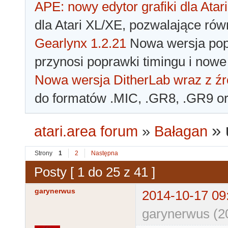
APE: nowy edytor grafiki dla Atari
dla Atari XL/XE, pozwalające rów
Gearlynx 1.2.21
Nowa wersja popu
przynosi poprawki timingu i nowe
Nowa wersja DitherLab wraz z źr
do formatów .MIC, .GR8, .GR9 o
»
atari.area forum
»
Bałagan
Strony
1
2
Następna
Posty [ 1 do 25 z 41 ]
garynerwus
2014-10-17 09
garynerwus (2