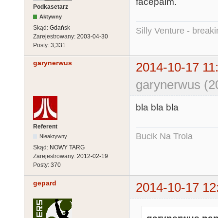
facepalm.
Podkasetarz
Aktywny
Skąd:
Gdańsk
Silly Venture - break
Zarejestrowany:
2003-04-30
Posty:
3,331
garynerwus
2014-10-17 11
garynerwus (2
bla bla bla
Referent
Bucik Na Trola
Nieaktywny
Skąd:
NOWY TARG
Zarejestrowany:
2012-02-19
Posty:
370
gepard
2014-10-17 12