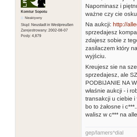
Napominasz i piętnu
Komtur Sopotu
ważne czy cie oskub
Nieaktywny
Na aukcji:
http://al
Skąd:
Neustadt in Westpreußen
Zarejestrowany:
2002-08-07
sprzedajesz kompa
Posty:
4,879
zdajesz sobie z te
zasilaczem który na
wyjściu.
Kreujesz sie na sze
sprzedajesz, ale
PODBIJANIE NA WŁ
właśnie aukcji - i ro
transakcji u ciebie
bo to żałosne i c***
walisz w c*** na al
gep/lamers^dial