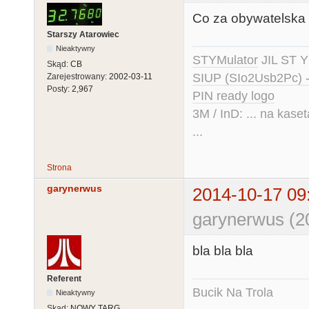
Co za obywatelska 
Starszy Atarowiec
Nieaktywny
STYMulator
JIL ST Y
Skąd:
CB
SIUP (SIo2Usb2Pc) 
Zarejestrowany:
2002-03-11
Posty:
2,967
PIN ready logo
3M / InD: ... na kase
...
Strona
garynerwus
2014-10-17 09
garynerwus (2
bla bla bla
Referent
Bucik Na Trola
Nieaktywny
Skąd:
NOWY TARG