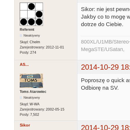
Sikor: nie jest pewn
Jakby co to mogę w
dotrze do Ciebie.
Referent
Nieaktywny
800XL/U1MB/Stereo
Skąd:
Chełm
Zarejestrowany:
2012-11-01
MegaSTE/USatan,
Posty:
274
AS...
2014-10-29 18
Poproszę o quick a
Odbiorę na SV.
Toms Atarowiec
Nieaktywny
Skąd:
W-WA
Zarejestrowany:
2002-05-15
Posty:
7,502
Sikor
2014-10-29 18