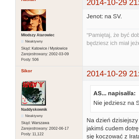
2014-10-29 21
Jenot: na SV.
"Pamiętaj, że być do
Młodszy Atarowiec
Nieaktywny
będziesz ich miał jeż
Skąd:
Katowice / Mysłowice
Zarejestrowany:
2002-03-09
Posty:
506
Sikor
2014-10-29 21
AS... napisał/a:
Nie jedziesz na 
Naddyskownik
Nieaktywny
Na dzień dzisiejszy
Skąd:
Warszawa
jakimś cudem dotrę
Zarejestrowany:
2002-06-17
Posty:
11,122
się koczować z Ira