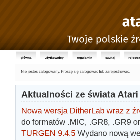
at
Twoje polskie źr
główna
użytkownicy
regulamin
szukaj
rejestr
Nie jesteś zalogowany.
Proszę się zalogować lub zarejestrować.
Aktualności ze świata Atari
Nowa wersja DitherLab wraz z źr
do formatów .MIC, .GR8, .GR9 o
TURGEN 9.4.5
Wydano nową wer