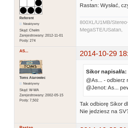
Rastan: Wysłać, cz
Referent
800XL/U1MB/Stereo
Nieaktywny
MegaSTE/USatan,
Skąd:
Chełm
Zarejestrowany:
2012-11-01
Posty:
274
AS...
2014-10-29 18
Sikor napisał/a:
Toms Atarowiec
@As... - odbierz 
Nieaktywny
@Jenot: As... p
Skąd:
W-WA
Zarejestrowany:
2002-05-15
Posty:
7,502
Tak odbiorę Sikor d
Nie jedziesz na SV
Rastan