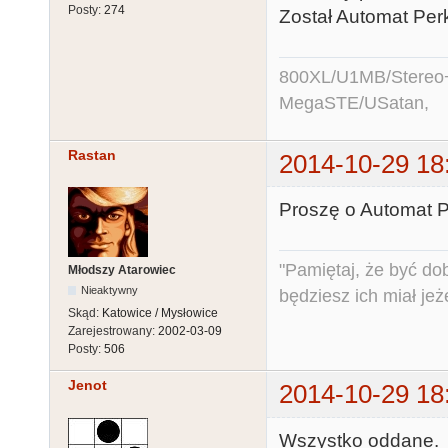
Posty:
274
Został Automat Per
800XL/U1MB/Stereo
MegaSTE/USatan,
Rastan
2014-10-29 18
Proszę o Automat P
"Pamiętaj, że być do
Młodszy Atarowiec
Nieaktywny
będziesz ich miał jeż
Skąd:
Katowice / Mysłowice
Zarejestrowany:
2002-03-09
Posty:
506
Jenot
2014-10-29 18
Wszystko oddane.