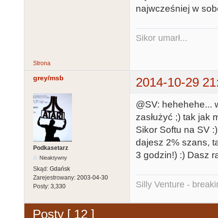
najwcześniej w sobo
Sikor umarł...
Strona
grey/msb
2014-10-29 21
@SV: hehehehe... w
zasłużyć ;) tak jak
Sikor Softu na SV :
dajesz 2% szans, t
Podkasetarz
3 godzin!) :) Dasz r
Nieaktywny
Skąd:
Gdańsk
Zarejestrowany:
2003-04-30
Silly Venture - break
Posty:
3,330
Posty [ 12 ]