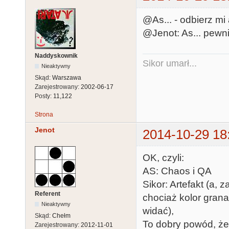
@As... - odbierz mi
@Jenot: As... pewn
Naddyskownik
Sikor umarł...
Nieaktywny
Skąd:
Warszawa
Zarejestrowany:
2002-06-17
Posty:
11,122
Strona
Jenot
2014-10-29 18
OK, czyli:
AS: Chaos i QA
Sikor: Artefakt (a,
Referent
chociaż kolor grana
Nieaktywny
widać),
Skąd:
Chełm
To dobry powód, że
Zarejestrowany:
2012-11-01