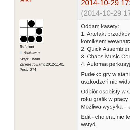
Jenot
2014-10-29 17
(2014-10-29 17
Oddam kasety:
1. Artefakt przodków
komiksem wewnątrz),
Referent
2. Quick Assembler 
Nieaktywny
3. Chaos Music Com
Skąd:
Chełm
4. Automat perkusyj
Zarejestrowany:
2012-11-01
Posty:
274
Pudełko gry w stan
uszkodzeń nie widać
Odbiór osobisty w 
roku grafik w pracy
Możliwa wysyłka - k
Edit - cholera, nie 
wstyd.