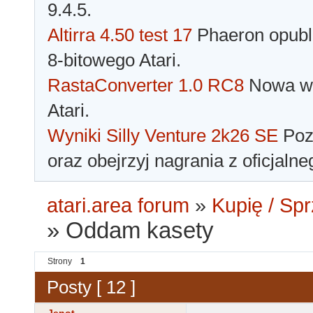
9.4.5.
Altirra 4.50 test 17
Phaeron opubli
8-bitowego Atari.
RastaConverter 1.0 RC8
Nowa wer
Atari.
Wyniki Silly Venture 2k26 SE
Pozn
oraz obejrzyj nagrania z oficjaln
atari.area forum
»
Kupię / Sp
»
Oddam kasety
Strony
1
Posty [ 12 ]