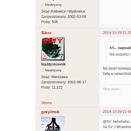
Nieaktywny
Skąd:
Katowice / Mysłowice
Zarejestrowany:
2002-03-09
Posty:
506
Sikor
2014-10-29 21:2
AS... napisał/
Nie jedziesz
Naddyskownik
Na dzień dzisiejs
Nieaktywny
Iratą w samochodz
Skąd:
Warszawa
Zarejestrowany:
2002-06-17
Posty:
11,122
Sikor umarł...
Strona
grey/msb
2014-10-29 21:4
@SV: hehehehe... 
na SV :) Wcześnie