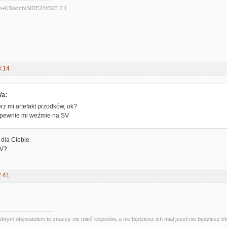
o+USwitch/SIDE2/VBXE 2.1
3:14
/a:
erz mi artefakt przodków, ok?
. pewnie mi weźmie na SV
 dla Ciebie.
SV?
2:41
obrym obywatelem to znaczy nie mieć kłopotów, a nie będziesz ich miał jeżeli nie będziesz kł