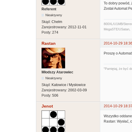
To dobry powód, 
Został Automat Pe
Referent
Nieaktywny
Skąd:
Chełm
800XL/U1MB/Stere
Zarejestrowany:
2012-11-01
MegaSTE/USatan,
Posty:
274
Rastan
2014-10-29 18:3
Proszę o Automat
"Pamiętaj, że być d
Młodszy Atarowiec
Nieaktywny
Skąd:
Katowice / Mysłowice
Zarejestrowany:
2002-03-09
Posty:
506
Jenot
2014-10-29 18:3
Wszystko oddane
Rastan: Wysłać, 