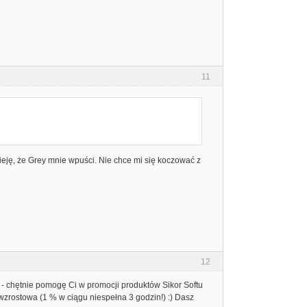
11
ieję, że Grey mnie wpuści. Nie chce mi się koczować z
12
 - chętnie pomogę Ci w promocji produktów Sikor Softu
 wzrostowa (1 % w ciągu niespełna 3 godzin!) :) Dasz