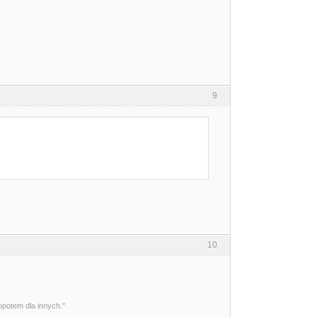
9
10
opotem dla innych."