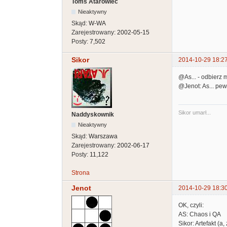
Toms Atarowiec
Nieaktywny
Skąd:
W-WA
Zarejestrowany:
2002-05-15
Posty:
7,502
Sikor
2014-10-29 18:2
@As... - odbierz 
@Jenot: As... pe
Sikor umarł...
Naddyskownik
Nieaktywny
Skąd:
Warszawa
Zarejestrowany:
2002-06-17
Posty:
11,122
Strona
Jenot
2014-10-29 18:3
OK, czyli:
AS: Chaos i QA
Sikor: Artefakt (