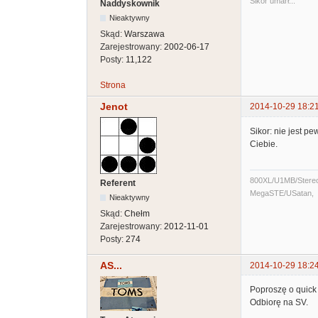
Sikor umarł...
Naddyskownik
Nieaktywny
Skąd:
Warszawa
Zarejestrowany:
2002-06-17
Posty:
11,122
Strona
Jenot
2014-10-29 18:2
Sikor: nie jest p
Ciebie.
800XL/U1MB/Stere
Referent
MegaSTE/USatan,
Nieaktywny
Skąd:
Chełm
Zarejestrowany:
2012-11-01
Posty:
274
AS...
2014-10-29 18:2
Poproszę o quick
Odbiorę na SV.