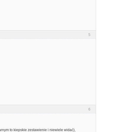
5
6
arnym to kiepskie zestawienie i niewiele widać),