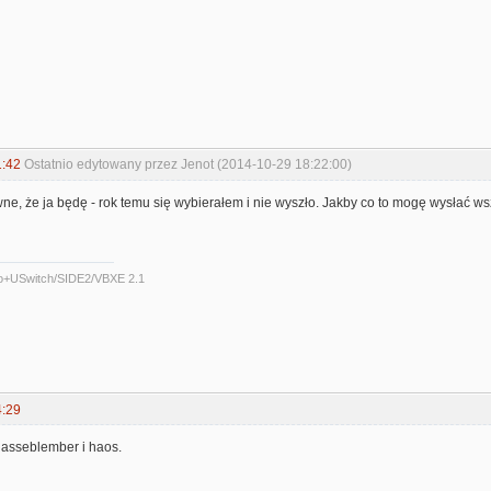
1:42
Ostatnio edytowany przez Jenot (2014-10-29 18:22:00)
ewne, że ja będę - rok temu się wybierałem i nie wyszło. Jakby co to mogę wysłać ws
o+USwitch/SIDE2/VBXE 2.1
4:29
 asseblember i haos.