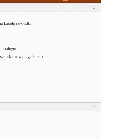
1
a kasetę i wkładki,
 idealnym.
szkodzi mi w przyjeździe).
2