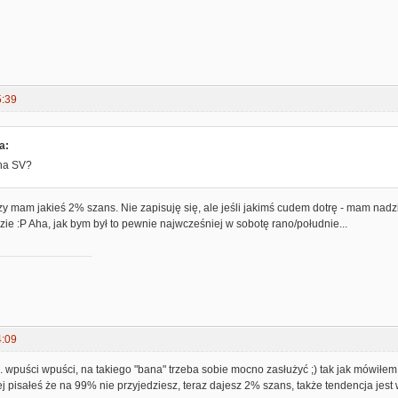
5:39
a:
 na SV?
zy mam jakieś 2% szans. Nie zapisuję się, ale jeśli jakimś cudem dotrę - mam nadz
ie :P Aha, jak bym był to pewnie najwcześniej w sobotę rano/południe...
4:09
wpuści wpuści, na takiego "bana" trzeba sobie mocno zasłużyć ;) tak jak mówiłem
j pisałeś że na 99% nie przyjedziesz, teraz dajesz 2% szans, także tendencja jest