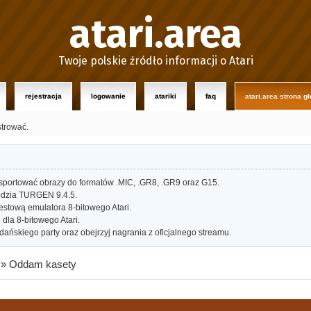
atari.area
Twoje polskie źródło informacji o Atari
rejestracja
logowanie
atariki
faq
atari.area strona g
strować.
portować obrazy do formatów .MIC, .GR8, .GR9 oraz G15.
dzia TURGEN 9.4.5.
estową emulatora 8-bitowego Atari.
dla 8-bitowego Atari.
ańskiego party oraz obejrzyj nagrania z oficjalnego streamu.
»
Oddam kasety