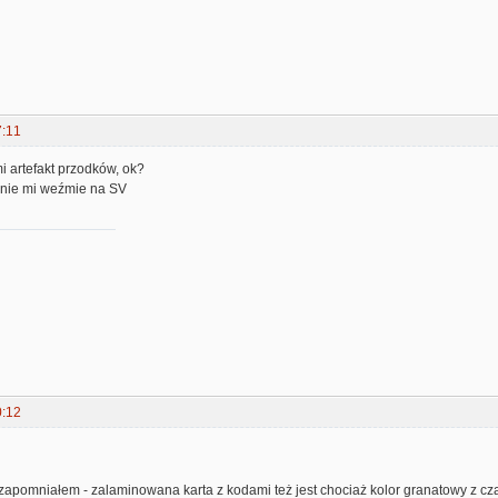
7:11
mi artefakt przodków, ok?
wnie mi weźmie na SV
0:12
a, zapomniałem - zalaminowana karta z kodami też jest chociaż kolor granatowy z cz