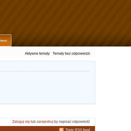
łówna
Aktywne tematy
Tematy bez odpowiedzi
Zaloguj się
lub
zarejestruj
by napisać odpowiedź
Topic RSS feed