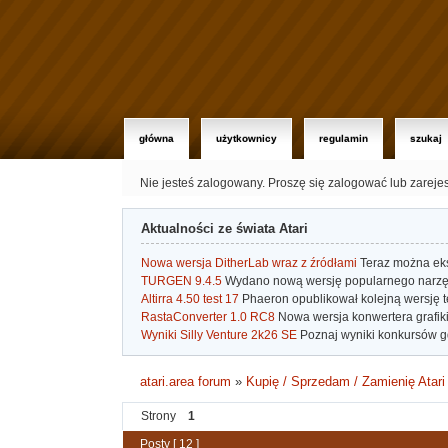
główna
użytkownicy
regulamin
szukaj
Nie jesteś zalogowany.
Proszę się zalogować lub zareje
Aktualności ze świata Atari
Nowa wersja DitherLab wraz z źródłami
Teraz można eks
TURGEN 9.4.5
Wydano nową wersję popularnego narzę
Altirra 4.50 test 17
Phaeron opublikował kolejną wersję t
RastaConverter 1.0 RC8
Nowa wersja konwertera grafiki 
Wyniki Silly Venture 2k26 SE
Poznaj wyniki konkursów gd
atari.area forum
»
Kupię / Sprzedam / Zamienię Atari
Strony
1
Posty [ 12 ]