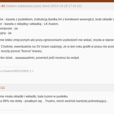
1:43
Ostatnio edytowany przez Jenot (2014-10-29 17:43:12)
ków - kaseta z pudełkiem, instrukcją (kartka A4 z komiksem wewnątrz), brak okładki n
r - kaseta z okładką i wkładką - LK Avalon,
omposer - jw.
jny - jw.
anie lekko zmęczonym ale poza zgnieceniami uszkodzeń nie widać, reszta w stanie
 Chełmie, ewentualnie na SV (mam nadzieję, że w tym roku grafik w pracy nie prze
 koszty ponosi "biorca" towaru.
e ten dział... aaaaaaadmin, przenieś jeśli możesz bo wstyd.
o+USwitch/SIDE2/VBXE 2.1
8:11
 nie miała okładki i wkładki, była luzem w pudełku.
na 99% nie dotrę - pisałbym się... Trudno, niech weźmie bardziej potrzebujący...