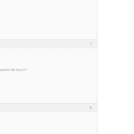
7
opotem dla innych."
8