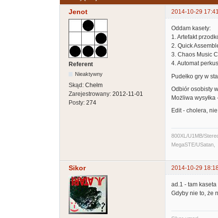
Jenot
2014-10-29 17:4
Oddam kasety:
1. Artefakt przod
2. Quick Assemble
3. Chaos Music C
4. Automat perkusy
Referent
Nieaktywny
Pudełko gry w st
Skąd:
Chełm
Odbiór osobisty w
Zarejestrowany:
2012-11-01
Możliwa wysyłka -
Posty:
274
Edit - cholera, ni
800XL/U1MB/Stere
MegaSTE/USatan,
Sikor
2014-10-29 18:1
ad.1 - tam kaseta
Gdyby nie to, że 