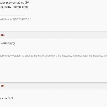
żeby przyjechać na SV.
rkusyjny - komu, komu...
o+USwitch/SIDE2/VBXE 2.1
6:02
 Perkusyjny.
obrym obywatelem to znaczy nie mieć kłopotów, a nie będziesz ich miał jeżeli nie będziesz kł
7:05
.
czy na SV?