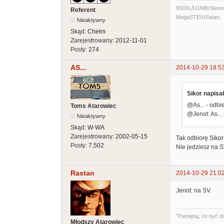
800XL/U1MB/Stere
Referent
MegaSTE/USatan,
Nieaktywny
Skąd:
Chełm
Zarejestrowany:
2012-11-01
Posty:
274
AS...
2014-10-29 18:5
Sikor napisał
@As... - odbi
Toms Atarowiec
@Jenot: As..
Nieaktywny
Skąd:
W-WA
Zarejestrowany:
2002-05-15
Tak odbiorę Sikor
Posty:
7,502
Nie jedziesz na 
Rastan
2014-10-29 21:0
Jenot: na SV.
"Pamiętaj, że być d
Młodszy Atarowiec