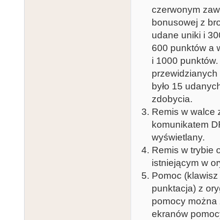
czerwonym zawo
bonusowej z br
udane uniki i 30
600 punktów a w
i 1000 punktów.
przewidzianych
było 15 udanyc
zdobycia.
Remis w walce z
komunikatem DR
wyświetlany.
Remis w trybie 
istniejącym w o
Pomoc (klawisz
punktacja) z ory
pomocy można z
ekranów pomoc