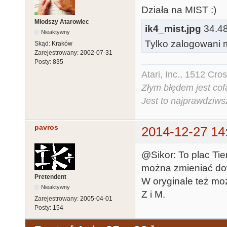
Działa na MIST :)
Młodszy Atarowiec
ik4_mist.jpg
34.48 
Nieaktywny
Tylko zalogowani m
Skąd:
Kraków
Zarejestrowany:
2002-07-31
Posty:
835
Atari, Inc., 1512 Cr
Złym błędem jest cof
Jest to najprawdziws
pavros
2014-12-27 14
@Sikor: To plac Ti
można zmieniać dow
Pretendent
W oryginale też moż
Nieaktywny
Z i M.
Zarejestrowany:
2005-04-01
Posty:
154