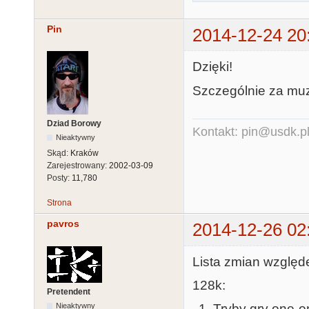
Pin
2014-12-24 20
Dzięki!
Szczególnie za mu
Dziad Borowy
Kontakt: pin@usdk.p
Nieaktywny
Skąd:
Kraków
Zarejestrowany:
2002-03-09
Posty:
11,780
Strona
pavros
2014-12-26 02
Lista zmian względ
128k:
Pretendent
Nieaktywny
Tryby gry one-o