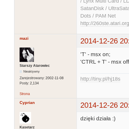
/ Lynx Multi Card /
SatanDisk / UltraSat
Dots / PAM Net
http://260ste.atari.or
mazi
2014-12-26 20
'T' - msx on;
'CTRL + T' - msx off
Starszy Atarowiec
Nieaktywny
http://tiny.pl/hj18s
Zarejestrowany:
2002-11-08
Posty:
2,134
Strona
Cyprian
2014-12-26 20
dzięki działa :)
Kasetarz