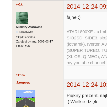
w1k
2014-12-24 09
fajne :)
Młodszy Atarowiec
ATARI 800XE - u1mb, 
Nieaktywny
SIO2SD, SIDE3, sio2us
Skąd:
slovakia
Zarejestrowany:
2009-03-17
(lotharek), rverter, 
Posty:
506
(SUPER TURBO, TURBO
(XL OS, Q-MEG), AT
my youtube channel
Strona
Jacques
2014-12-24 10
Piękny prezent, na
:) Wielkie dzięki!