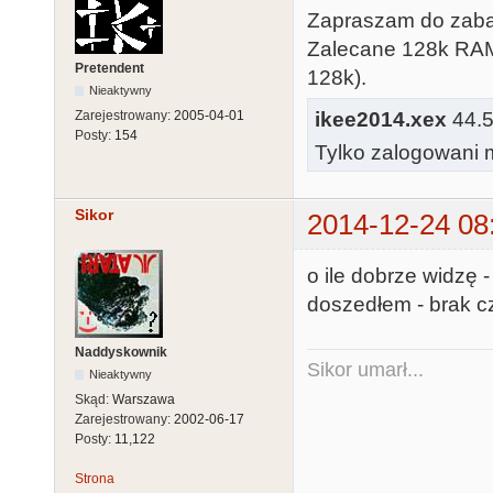
Zapraszam do zabaw
Zalecane 128k RAM
Pretendent
128k).
Nieaktywny
ikee2014.xex
44.5
Zarejestrowany:
2005-04-01
Posty:
154
Tylko zalogowani m
Sikor
2014-12-24 08
o ile dobrze widzę 
doszedłem - brak cz
Naddyskownik
Sikor umarł...
Nieaktywny
Skąd:
Warszawa
Zarejestrowany:
2002-06-17
Posty:
11,122
Strona