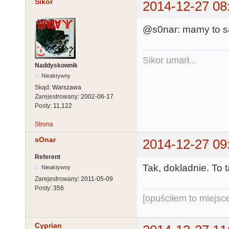
Sikor
2014-12-27 08
@s0nar: mamy to sa
Sikor umarł...
Naddyskownik
Nieaktywny
Skąd:
Warszawa
Zarejestrowany:
2002-06-17
Posty:
11,122
Strona
sOnar
2014-12-27 09
Referent
Tak, dokladnie. To 
Nieaktywny
Zarejestrowany:
2011-05-09
Posty:
356
[opuściłem to miejsc
Cyprian