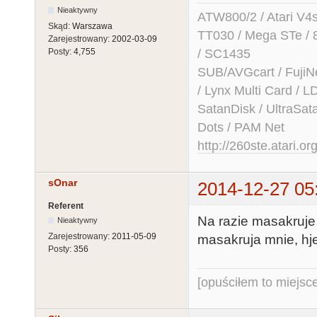
Nieaktywny
ATW800/2 / Atari V4sa 
Skąd:
Warszawa
TT030 / Mega STe / 
Zarejestrowany:
2002-03-09
/ SC1435
Posty:
4,755
SUB/AVGcart / FujiN
/ Lynx Multi Card /
SatanDisk / UltraSat
Dots / PAM Net
http://260ste.atari.or
sOnar
2014-12-27 05
Referent
Na razie masakruje
Nieaktywny
Zarejestrowany:
2011-05-09
masakruja mnie, hje 
Posty:
356
[opuściłem to miejsc