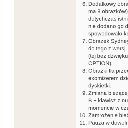
Dodatkowy obraz
ma 8 obrazków)
dotychczas istn
nie dodano go d
spowodowało ko
Obrazek Sydney j
do tego z wersj
(tej bez dźwięk
OPTION).
Obrazki tła pr
exomizerem dzię
dyskietki.
Zmiana bieżącej
B + klawisz z 
momencie w czas
Zamrożenie bieżą
Pauza w dowoln