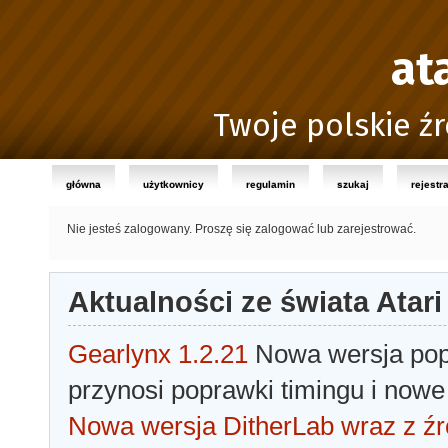
at
Twoje polskie źr
główna
użytkownicy
regulamin
szukaj
rejestr
Nie jesteś zalogowany.
Proszę się zalogować lub zarejestrować.
Aktualności ze świata Atari
Gearlynx 1.2.21
Nowa wersja popu
przynosi poprawki timingu i nowe
Nowa wersja DitherLab wraz z źr