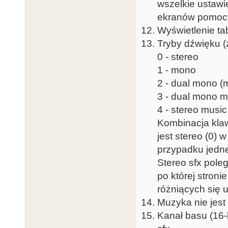
wszelkie ustawie
ekranów pomoc
Wyświetlenie t
Tryby dźwięku (
0 - stereo
1 - mono
2 - dual mono 
3 - dual mono m
4 - stereo musi
Kombinacja kla
jest stereo (0
przypadku jed
Stereo sfx polega
po której stroni
różniących się 
Muzyka nie jest
Kanał basu (16-