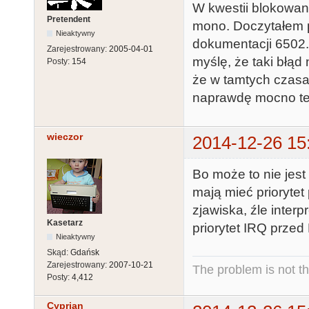
W kwestii blokowan
Pretendent
mono. Doczytałem p
Nieaktywny
dokumentacji 6502
Zarejestrowany:
2005-04-01
myślę, że taki błąd
Posty:
154
że w tamtych czasa
naprawdę mocno te
wieczor
2014-12-26 15
Bo może to nie jest
mają mieć priorytet
zjawiska, źle inte
Kasetarz
priorytet IRQ przed
Nieaktywny
Skąd:
Gdańsk
Zarejestrowany:
2007-10-21
The problem is not th
Posty:
4,412
Cyprian