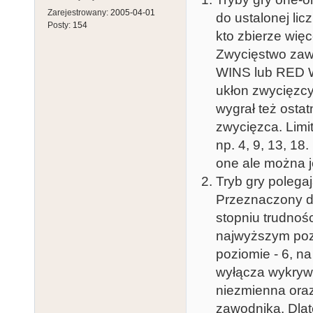
Zarejestrowany:
2005-04-01
do ustalonej licz
Posty:
154
kto zbierze wię
Zwycięstwo zaw
WINS lub RED 
ukłon zwycięzcy
wygrał też osta
zwycięzca. Limi
np. 4, 9, 13, 18
one ale można j
Tryb gry polegaj
Przeznaczony do
stopniu trudnoś
najwyższym poz
poziomie - 6, 
wyłącza wykrywan
niezmienna oraz
zawodnika. Dlat