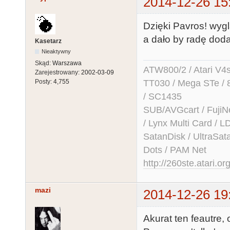
2014-12-26 15
Dzięki Pavros! wyg
a dało by radę dod
Kasetarz
Nieaktywny
Skąd:
Warszawa
ATW800/2 / Atari V4sa 
Zarejestrowany:
2002-03-09
TT030 / Mega STe / 
Posty:
4,755
/ SC1435
SUB/AVGcart / FujiN
/ Lynx Multi Card /
SatanDisk / UltraSat
Dots / PAM Net
http://260ste.atari.or
mazi
2014-12-26 19
Akurat ten feautre,