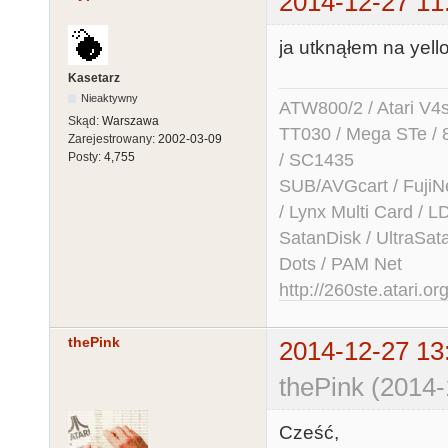
2014-12-27 11
ja utknąłem na yell
Kasetarz
Nieaktywny
ATW800/2 / Atari V4sa 
Skąd:
Warszawa
TT030 / Mega STe / 
Zarejestrowany:
2002-03-09
/ SC1435
Posty:
4,755
SUB/AVGcart / FujiN
/ Lynx Multi Card /
SatanDisk / UltraSat
Dots / PAM Net
http://260ste.atari.or
thePink
2014-12-27 13
thePink (2014-
Cześć,