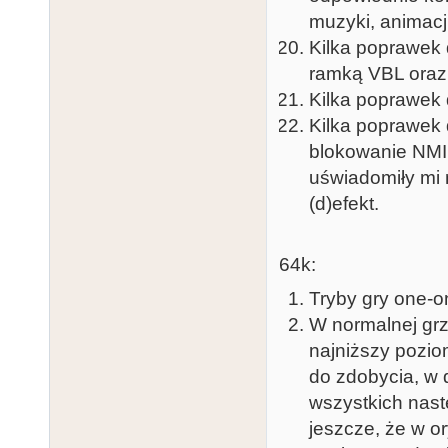
muzyki, animacji
Kilka poprawek 
ramką VBL oraz 
Kilka poprawek 
Kilka poprawek
blokowanie NMI 
uświadomiły mi 
(d)efekt.
64k:
Tryby gry one-o
W normalnej grz
najniższy pozio
do zdobycia, w d
wszystkich nas
jeszcze, że w or