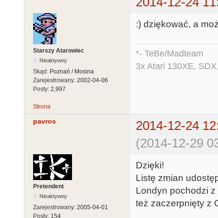
2014-12-24 11
:) dziękować, a moż
Starszy Atarowiec
*- TeBe/Madteam
Nieaktywny
3x Atari 130XE, SDX
Skąd:
Poznań / Mosina
Zarejestrowany:
2002-04-06
Posty:
2,997
Strona
pavros
2014-12-24 12
(2014-12-29 03
Dzięki!
Listę zmian udostęp
Pretendent
Londyn pochodzi z 
Nieaktywny
też zaczerpnięty z 
Zarejestrowany:
2005-04-01
Posty:
154