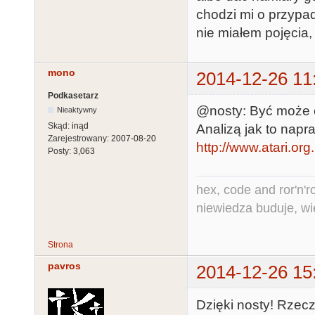
chodzi mi o przypad
nie miałem pojęcia,
mono
2014-12-26 11
Podkasetarz
@nosty: Być może c
Nieaktywny
Skąd:
inąd
Analizą jak to napr
Zarejestrowany:
2007-08-20
http://www.atari.or
Posty:
3,063
hex, code and ror'n'ro
niewiedza buduje, wi
Strona
pavros
2014-12-26 15
Dzięki nosty! Rzecz