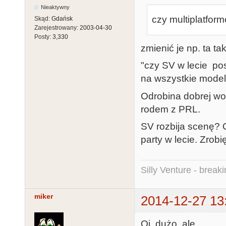
Nieaktywny
czy multiplatform
Skąd:
Gdańsk
Zarejestrowany:
2003-04-30
Posty:
3,330
zmienić je np. ta tak
"czy SV w lecie po
na wszystkie modele
Odrobina dobrej wol
rodem z PRL.
SV rozbija scenę? 
party w lecie. Zrobi
Silly Venture - break
miker
2014-12-27 13
Oj, dużo, ale...