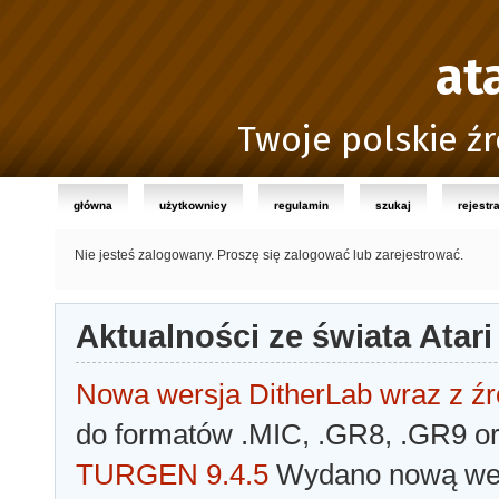
at
Twoje polskie źr
główna
użytkownicy
regulamin
szukaj
rejestr
Nie jesteś zalogowany.
Proszę się zalogować lub zarejestrować.
Aktualności ze świata Atari
Nowa wersja DitherLab wraz z źr
do formatów .MIC, .GR8, .GR9 o
TURGEN 9.4.5
Wydano nową wer