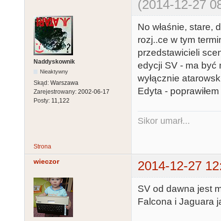
(2014-12-27 08
No właśnie, stare, 
rozj..ce w tym term
przedstawicieli sce
Naddyskownik
edycji SV - ma być 
Nieaktywny
wyłącznie atarowsk
Skąd:
Warszawa
Edyta - poprawiłem
Zarejestrowany:
2002-06-17
Posty:
11,122
Sikor umarł...
Strona
wieczor
2014-12-27 12
SV od dawna jest m
Falcona i Jaguara 