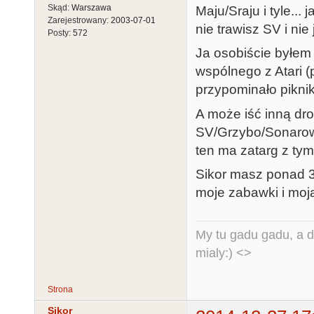
Skąd:
Warszawa
Maju/Sraju i tyle...
Zarejestrowany:
2003-07-01
nie trawisz SV i nie
Posty:
572
Ja osobiście byłem
wspólnego z Atari (
przypominało pikni
A może iść inną drog
SV/Grzybo/Sonarowo
ten ma zatarg z tym 
Sikor masz ponad 30
moje zabawki i moja
My tu gadu gadu, a d
mialy:) <>
Strona
Sikor