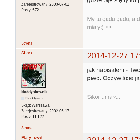
gdzie pije się tylko 
Zarejestrowany:
2003-07-01
Posty:
572
My tu gadu gadu, a d
mialy:) <>
Strona
Sikor
2014-12-27 17
jak napisałem - Twoj
piwo. Oczywiście ja
Naddyskownik
Sikor umarł...
Nieaktywny
Skąd:
Warszawa
Zarejestrowany:
2002-06-17
Posty:
11,122
Strona
Maly_swd