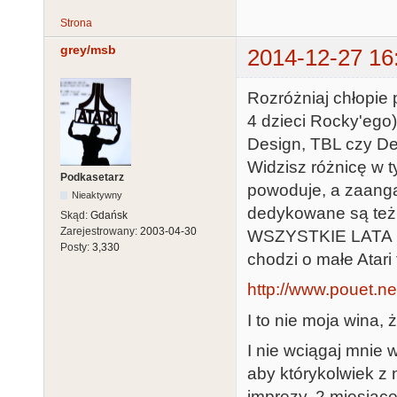
Strona
grey/msb
2014-12-27 16
Rozróżniaj chłopie
4 dzieci Rocky'ego
Design, TBL czy De
Widzisz różnicę w t
Podkasetarz
powoduje, a zaanga
Nieaktywny
dedykowane są też s
Skąd:
Gdańsk
Zarejestrowany:
2003-04-30
WSZYSTKIE LATA na
Posty:
3,330
chodzi o małe Atari 
http://www.pouet.n
I to nie moja wina, 
I nie wciągaj mnie 
aby którykolwiek z 
imprezy, 2 miesiąc