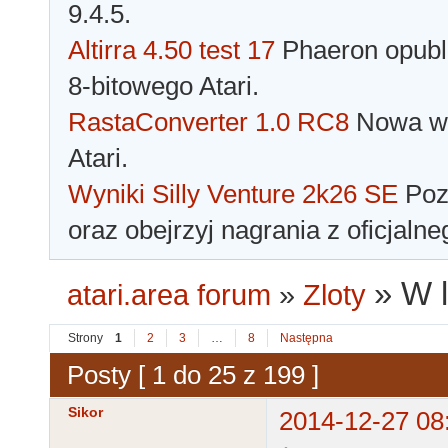
9.4.5.
Altirra 4.50 test 17
Phaeron opubli
8-bitowego Atari.
RastaConverter 1.0 RC8
Nowa wer
Atari.
Wyniki Silly Venture 2k26 SE
Pozn
oraz obejrzyj nagrania z oficjaln
»
W l
atari.area forum
»
Zloty
Strony
1
2
3
…
8
Następna
Posty [ 1 do 25 z 199 ]
Sikor
2014-12-27 08