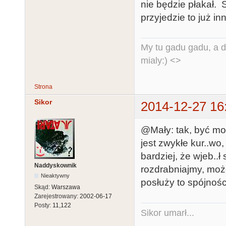
nie będzie płakał. S
przyjedzie to już i
My tu gadu gadu, a d
mialy:) <>
Strona
Sikor
2014-12-27 16
@Mały: tak, być moż
jest zwykłe kur..wo,
bardziej, że wjeb..ł
Naddyskownik
rozdrabniajmy, moż
Nieaktywny
posłuży to spójnośc
Skąd:
Warszawa
Zarejestrowany:
2002-06-17
Posty:
11,122
Sikor umarł...