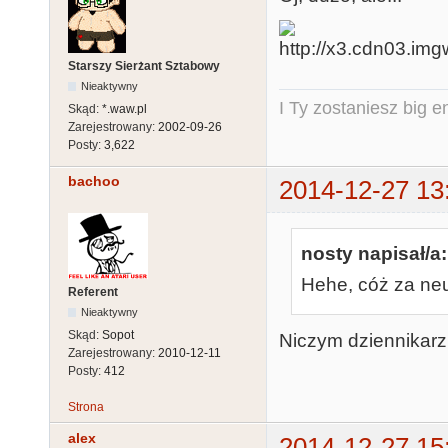
Starszy Sierżant Sztabowy
Nieaktywny
I Ty zostaniesz big e
Skąd:
*.waw.pl
Zarejestrowany:
2002-09-26
Posty:
3,622
bachoo
2014-12-27 13
nosty napisał/a:
Hehe, cóż za neu
Referent
Nieaktywny
Skąd:
Sopot
Niczym dziennikarz
Zarejestrowany:
2010-12-11
Posty:
412
Strona
alex
2014-12-27 15