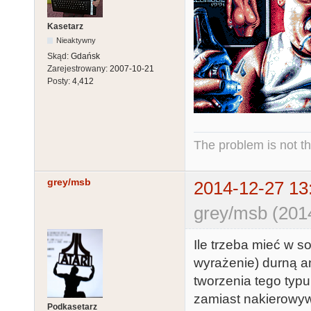
Kasetarz
Nieaktywny
Skąd:
Gdańsk
Zarejestrowany:
2007-10-21
Posty:
4,412
The problem is not th
grey/msb
2014-12-27 13
grey/msb (201
Ile trzeba mieć w so
wyrażenie) durną an
tworzenia tego typ
zamiast nakierowywa
Podkasetarz