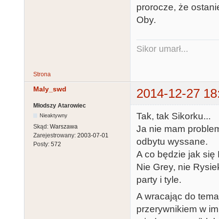
prorocze, że ostan
Oby.
Sikor umarł...
Strona
Maly_swd
2014-12-27 18
Młodszy Atarowiec
Tak, tak Sikorku...
Nieaktywny
Skąd:
Warszawa
Ja nie mam problemu
Zarejestrowany:
2003-07-01
odbytu wyssane.
Posty:
572
A co będzie jak się
Nie Grey, nie Rysiek
party i tyle.
A wracając do tema
przerywnikiem w im