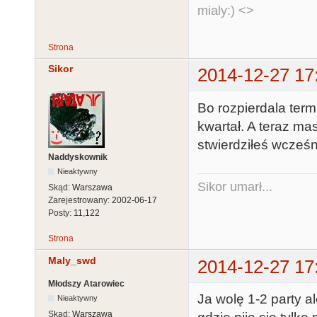
mialy:) <>
Strona
Sikor
2014-12-27 17
Bo rozpierdala term
kwartał. A teraz ma
stwierdziłeś wcześn
Naddyskownik
Nieaktywny
Sikor umarł...
Skąd:
Warszawa
Zarejestrowany:
2002-06-17
Posty:
11,122
Strona
Maly_swd
2014-12-27 17
Młodszy Atarowiec
Ja wolę 1-2 party al
Nieaktywny
Skąd:
Warszawa