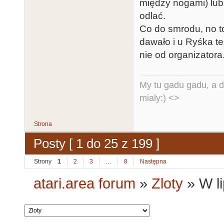
między nogami) lubi 
odlać.
Co do smrodu, no t
dawało i u Ryśka też
nie od organizatora
My tu gadu gadu, a d
mialy:) <>
Strona
Posty [ 1 do 25 z 199 ]
Strony
1
2
3
…
8
Następna
atari.area forum
»
Zloty
»
W l