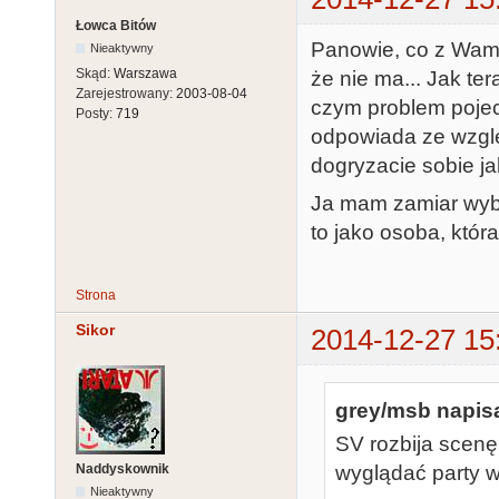
Łowca Bitów
Panowie, co z Wami?
Nieaktywny
Skąd:
Warszawa
że nie ma... Jak ter
Zarejestrowany:
2003-08-04
czym problem pojech
Posty:
719
odpowiada ze względ
dogryzacie sobie ja
Ja mam zamiar wybra
to jako osoba, która
Strona
Sikor
2014-12-27 15
grey/msb napisa
SV rozbija scenę
Naddyskownik
wyglądać party w 
Nieaktywny