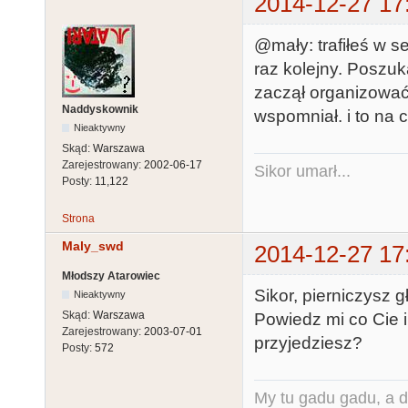
2014-12-27 17
@mały: trafiłeś w se
raz kolejny. Poszuk
zaczął organizować 
Naddyskownik
wspomniał. i to na cał
Nieaktywny
Skąd:
Warszawa
Zarejestrowany:
2002-06-17
Sikor umarł...
Posty:
11,122
Strona
Maly_swd
2014-12-27 17
Młodszy Atarowiec
Sikor, pierniczysz g
Nieaktywny
Skąd:
Warszawa
Powiedz mi co Cie i
Zarejestrowany:
2003-07-01
przyjedziesz?
Posty:
572
My tu gadu gadu, a d