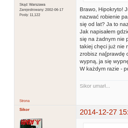
Skąd:
Warszawa
Brawo, Hipokryto! J
Zarejestrowany:
2002-06-17
Posty:
11,122
nazwać robienie pa
się od lat? Ja to n
Jak napisałem gdzi
się na żadnym nie 
takiej chęci już nie
zrobisz na[prawdę o
wypną, ja się wypnę 
W każdym razie - 
Sikor umarł...
Strona
Sikor
2014-12-27 15