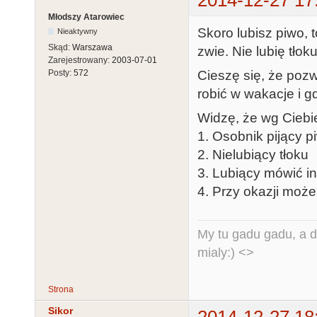
2014-12-27 17
Młodszy Atarowiec
Skoro lubisz piwo, t
Nieaktywny
Skąd:
Warszawa
zwie. Nie lubię tłok
Zarejestrowany:
2003-07-01
Cieszę się, że poz
Posty:
572
robić w wakacje i g
Widzę, że wg Ciebie
1. Osobnik pijący p
2. Nielubiący tłoku
3. Lubiący mówić in
4. Przy okazji może
My tu gadu gadu, a d
mialy:) <>
Strona
Sikor