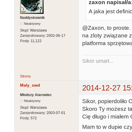
zaxon napisał/a
A jaka jest defini
Naddyskownik
Nieaktywny
@Zaxon, to proste. 
Skąd:
Warszawa
na zloty związane z
Zarejestrowany:
2002-06-17
Posty:
11,122
platforma sprzętow
Sikor umarł...
Strona
Maly_swd
2014-12-27 15
Młodszy Atarowiec
Sikor, popierdoliło
Nieaktywny
Skąd:
Warszawa
Skoro Ty możesz tak
Zarejestrowany:
2003-07-01
Cię długo i miałem 
Posty:
572
Mam to w dupie czy 