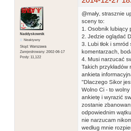
2014-12-27 18
@mały, strasznie up
sceny to:
1. Osobnik lubiący 
Naddyskownik
2. Jedzie oglądać 
Nieaktywny
3. Lubi tłok i smró
Skąd:
Warszawa
komentarzach, bod
Zarejestrowany:
2002-06-17
Posty:
11,122
4. Musi narzucać sw
Takich przykładów 
ankieta informacyjn
"Dlaczego Sikor jes
Wolno Ci - to wolny
ankietę i wyrazić s
zostanie zbanowany
odpowiednim wątku, 
nie narzucam nikomu
według mnie rozpier