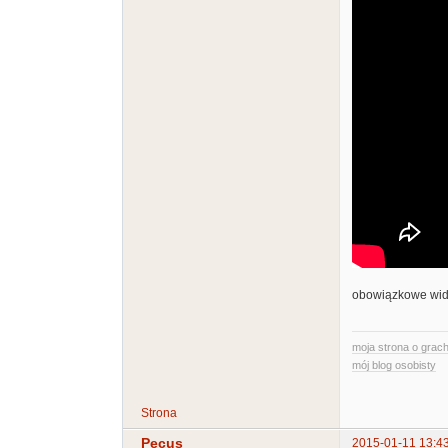
obowiązkowe wide
moja strona o grach
mój blog osobisty
Strona
Pecus
2015-01-11 13:4