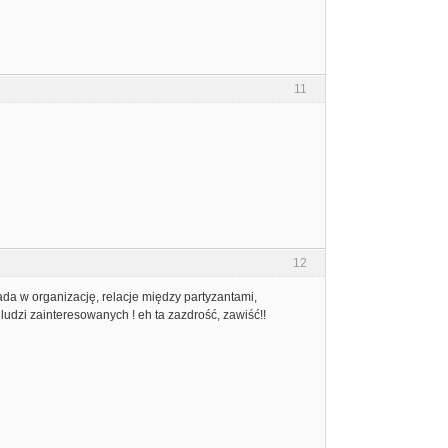
11
12
da w organizację, relacje między partyzantami,
 ludzi zainteresowanych ! eh ta zazdrość, zawiść!!