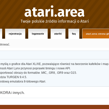
atari.area
Twoje polskie źródło informacji o Atari
rejestracja
logowanie
atariki
faq
atari.area strona g
strować.
myślą o grafice dla Atari XL/XE, pozwalające również na tworzenie kafelków i map
oli Atari Lynx przynosi poprawki timingu i nowe API.
portować obrazy do formatów .MIC, .GR8, .GR9 oraz G15.
dzia TURGEN 9.4.5.
estową emulatora 8-bitowego Atari.
IKORA i innych.