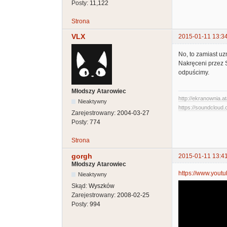
Posty:
11,122
Strona
VLX
2015-01-11 13:3
No, to zamiast uzn
Nakręceni przez S
odpuścimy.
Młodszy Atarowiec
http://ekranownia.at
Nieaktywny
https://soundcloud.
Zarejestrowany:
2004-03-27
Posty:
774
Strona
gorgh
2015-01-11 13:4
Młodszy Atarowiec
https://www.yout
Nieaktywny
Skąd:
Wyszków
Zarejestrowany:
2008-02-25
Posty:
994