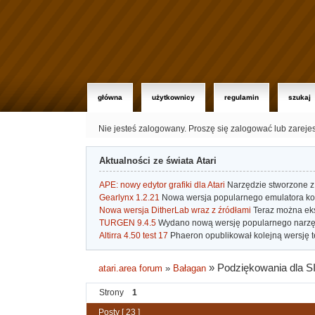
główna
użytkownicy
regulamin
szukaj
Nie jesteś zalogowany.
Proszę się zalogować lub zareje
Aktualności ze świata Atari
APE: nowy edytor grafiki dla Atari
Narzędzie stworzone z 
Gearlynx 1.2.21
Nowa wersja popularnego emulatora kons
Nowa wersja DitherLab wraz z źródłami
Teraz można eks
TURGEN 9.4.5
Wydano nową wersję popularnego narzę
Altirra 4.50 test 17
Phaeron opublikował kolejną wersję t
»
Podziękowania dla S
atari.area forum
»
Bałagan
Strony
1
Posty [ 23 ]