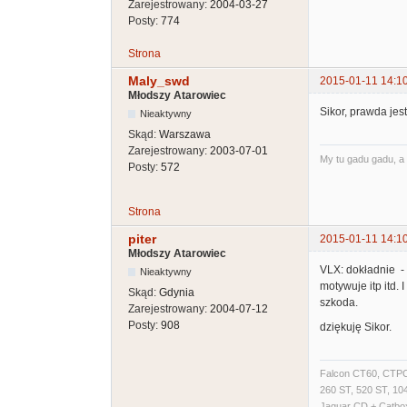
Zarejestrowany:
2004-03-27
Posty:
774
Strona
Maly_swd
2015-01-11 14:1
Młodszy Atarowiec
Sikor, prawda jest
Nieaktywny
Skąd:
Warszawa
Zarejestrowany:
2003-07-01
My tu gadu gadu, a 
Posty:
572
Strona
piter
2015-01-11 14:1
Młodszy Atarowiec
VLX: dokładnie -
Nieaktywny
motywuje itp itd. 
Skąd:
Gdynia
szkoda.
Zarejestrowany:
2004-07-12
Posty:
908
dziękuję Sikor.
Falcon CT60, CTPC
260 ST, 520 ST, 1
Jaguar CD + Catbox