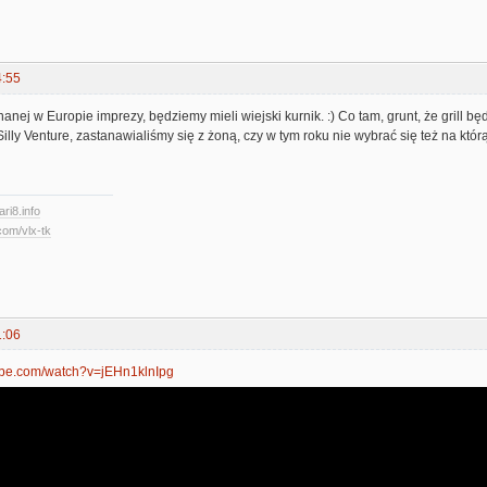
4:55
anej w Europie imprezy, będziemy mieli wiejski kurnik. :) Co tam, grunt, że grill bę
illy Venture, zastanawialiśmy się z żoną, czy w tym roku nie wybrać się też na któr
ari8.info
com/vlx-tk
1:06
ube.com/watch?v=jEHn1klnIpg