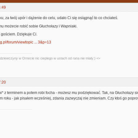
4:49
u, za twój upór i dążenie do celu, udało Ci się osiągnąć to co chciałeś.
mu możecie robić sobie Głuchołazy i Wapniaki.
 gościem. Dziękuje Ci.
rg.pl/forum/viewtopic ... 3&p=13
dziewczyny w Ornecie nic cieplego w ustach od rana nie mialy:) <>
7:20
pi* z terminem a potem robi focha - możesz mu podziękować. Tak, na Głuchołazy s
m roku - jak pisałem wcześniej, zdania zazwyczaj nie zmieniam. Czy ktoś go popro