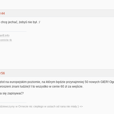
9:44
 chcę jechać, żebyś nie był. :/
ari8.info
com/vlx-tk
0:56
 zlot na europejskim poziomie, na którym będzie przynajmniej 50 nowych GIER! Og
roszeni znani ludzie)! I to wszystko w cenie 60 zł za wejście.
na się zapisywać?
dziewczyny w Ornecie nic cieplego w ustach od rana nie mialy:) <>