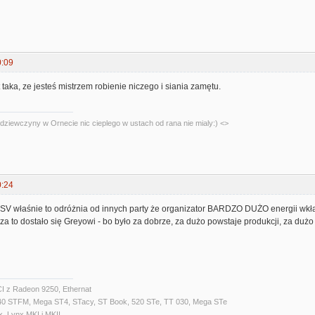
0:09
 taka, ze jesteś mistrzem robienie niczego i siania zamętu.
dziewczyny w Ornecie nic cieplego w ustach od rana nie mialy:) <>
0:24
 SV właśnie to odróżnia od innych party że organizator BARDZO DUŻO energii wkła
I za to dostało się Greyowi - bo było za dobrze, za dużo powstaje produkcji, za dużo
I z Radeon 9250, Ethernat
040 STFM, Mega ST4, STacy, ST Book, 520 STe, TT 030, Mega STe
, Lynx MKI i MKII