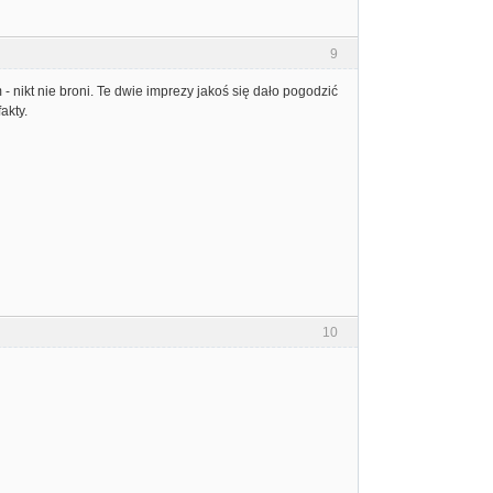
9
 nikt nie broni. Te dwie imprezy jakoś się dało pogodzić
akty.
10