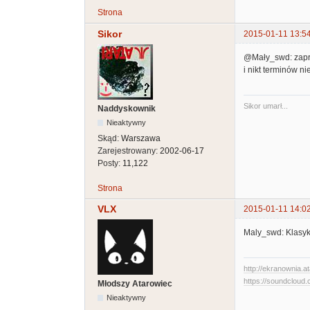
Strona
Sikor
2015-01-11 13:5
@Mały_swd: zapras
i nikt terminów ni
Sikor umarł...
Naddyskownik
Nieaktywny
Skąd:
Warszawa
Zarejestrowany:
2002-06-17
Posty:
11,122
Strona
VLX
2015-01-11 14:0
Maly_swd: Klasyk
http://ekranownia.at
https://soundcloud.
Młodszy Atarowiec
Nieaktywny