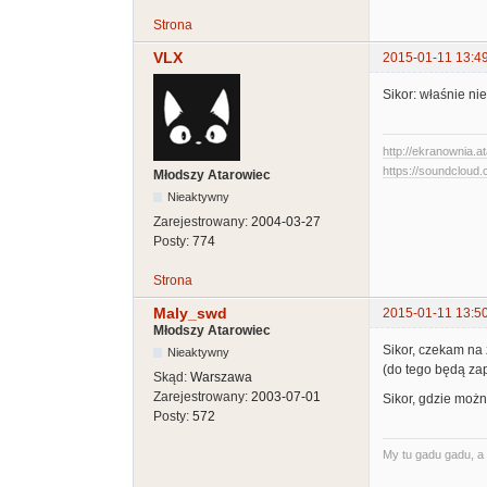
Strona
VLX
2015-01-11 13:4
Sikor: właśnie nie
http://ekranownia.at
https://soundcloud.
Młodszy Atarowiec
Nieaktywny
Zarejestrowany:
2004-03-27
Posty:
774
Strona
Maly_swd
2015-01-11 13:5
Młodszy Atarowiec
Sikor, czekam na
Nieaktywny
(do tego będą zap
Skąd:
Warszawa
Zarejestrowany:
2003-07-01
Sikor, gdzie moż
Posty:
572
My tu gadu gadu, a 