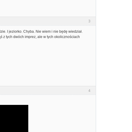
3
dzie. I jeziorko. Chyba. Nie wiem i nie będę wiedział.
ąś z tych dwóch imprez, ale w tych okolicznościach
4