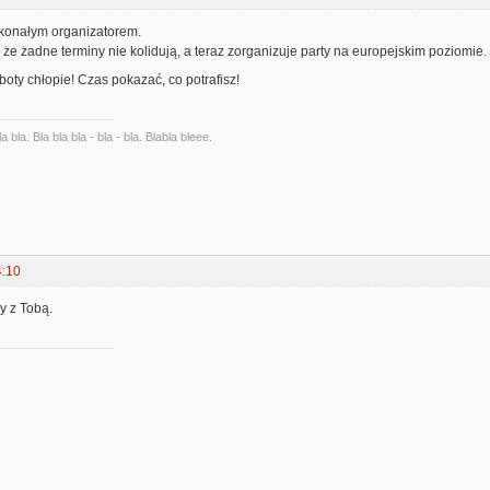
skonałym organizatorem.
 że żadne terminy nie kolidują, a teraz zorganizuje party na europejskim poziomie.
oboty chłopie! Czas pokazać, co potrafisz!
la bla. Bla bla bla - bla - bla. Blabla bleee.
4:10
y z Tobą.