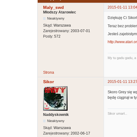
Maly_swd
2015-01-11 13:0
Młodszy Atarowiec
Dziękuję Ci Sikork
Nieaktywny
Skąd:
Warszawa
Teraz bez proble
Zarejestrowany:
2003-07-01
Jesteś zajebistym
Posty:
572
http://www.atari.o
My tu gadu gadu, a 
Strona
Sikor
2015-01-11 13:2
Skoro Grey się w
będę ciągnął w ty
Sikor umarł...
Naddyskownik
Nieaktywny
Skąd:
Warszawa
Zarejestrowany:
2002-06-17