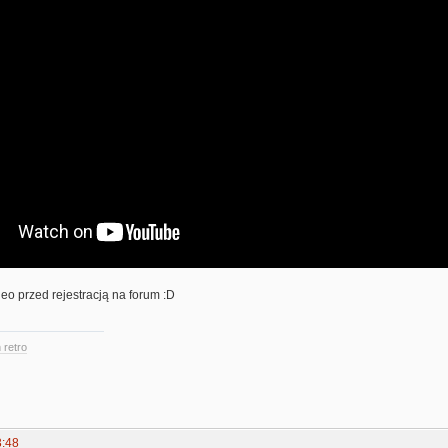
o przed rejestracją na forum :D
 retro
3:48