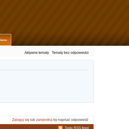
łówna
Aktywne tematy
Tematy bez odpowiedzi
.
Zaloguj się
lub
zarejestruj
by napisać odpowiedź
Topic RSS feed