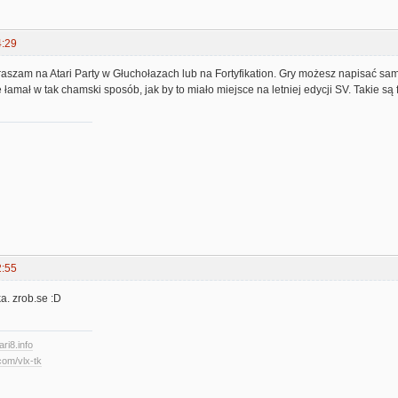
4:29
zam na Atari Party w Głuchołazach lub na Fortyfikation. Gry możesz napisać sam -
e łamał w tak chamski sposób, jak by to miało miejsce na letniej edycji SV. Takie są f
2:55
a. zrob.se :D
ari8.info
com/vlx-tk