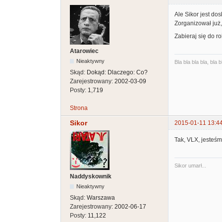
Ale Sikor jest do
Zorganizował już,
Zabieraj się do r
Atarowiec
Nieaktywny
Bla bla bla bla, bla b
Skąd:
Dokąd: Dlaczego: Co?
Zarejestrowany:
2002-03-09
Posty:
1,719
Strona
Sikor
2015-01-11 13:4
Tak, VLX, jesteśm
Sikor umarł...
Naddyskownik
Nieaktywny
Skąd:
Warszawa
Zarejestrowany:
2002-06-17
Posty:
11,122