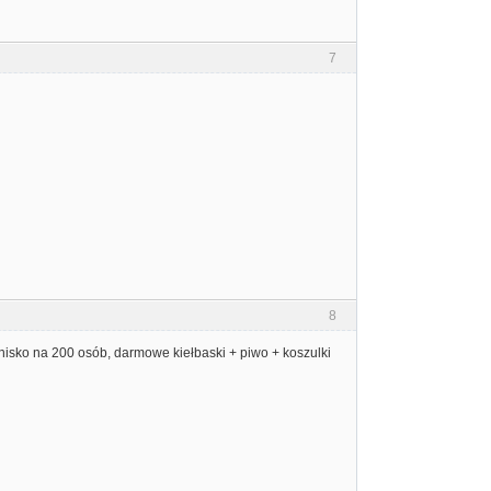
7
8
nisko na 200 osób, darmowe kiełbaski + piwo + koszulki