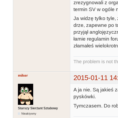
zrezygnowali z orga
termin SV w ogóle n
Ja widzę tylko tyle, 
drze, zapewne po to
przyjął anglojęzyczn
łamie regulamin for
złamałeś wielokrotn
The problem is not th
miker
2015-01-11 14
A ja nie. Są jakieś 
pyskówki.
Tymczasem. Do rob
Starszy Sierżant Sztabowy
Nieaktywny