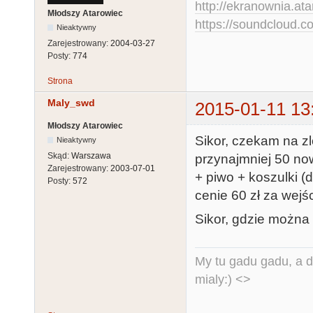
http://ekranownia.atar
Młodszy Atarowiec
https://soundcloud.co
Nieaktywny
Zarejestrowany:
2004-03-27
Posty:
774
Strona
Maly_swd
2015-01-11 13
Młodszy Atarowiec
Sikor, czekam na z
Nieaktywny
Skąd:
Warszawa
przynajmniej 50 no
Zarejestrowany:
2003-07-01
+ piwo + koszulki (
Posty:
572
cenie 60 zł za wejśc
Sikor, gdzie można
My tu gadu gadu, a d
mialy:) <>