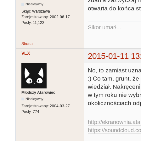
zdania zazwyczaj n
Nieaktywny
otwarta do końca st
Skąd:
Warszawa
Zarejestrowany:
2002-06-17
Posty:
11,122
Sikor umarł...
Strona
VLX
2015-01-11 13
No, to zamiast uzna
:) Co tam, grunt, że
wiedział. Nakręceni
Młodszy Atarowiec
w tym roku nie wybr
Nieaktywny
okolicznościach od
Zarejestrowany:
2004-03-27
Posty:
774
http://ekranownia.atar
https://soundcloud.co