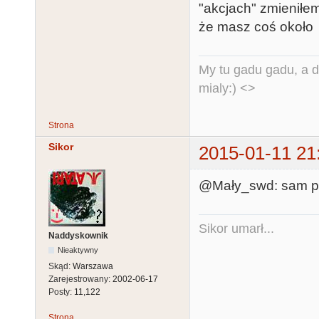
"akcjach" zmieniłem
że masz coś około ~
My tu gadu gadu, a d
mialy:) <>
Strona
Sikor
2015-01-11 21
@Mały_swd: sam pro
Sikor umarł...
Naddyskownik
Nieaktywny
Skąd:
Warszawa
Zarejestrowany:
2002-06-17
Posty:
11,122
Strona