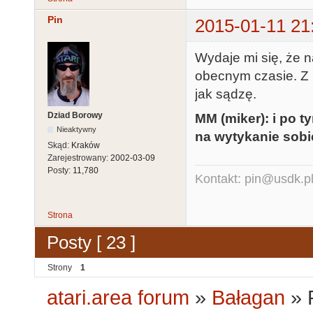
Pin
2015-01-11 21
Wydaje mi się, że n
obecnym czasie. Z 
jak sądzę.
Dziad Borowy
MM (miker): i po 
Nieaktywny
na wytykanie sobie
Skąd:
Kraków
Zarejestrowany:
2002-03-09
Posty:
11,780
Kontakt: pin@usdk.p
Strona
Posty [ 23 ]
Strony
1
atari.area forum
»
Bałagan
»