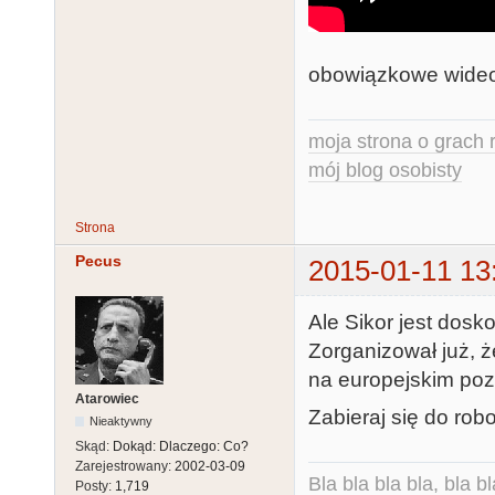
obowiązkowe wideo 
moja strona o grach r
mój blog osobisty
Strona
Pecus
2015-01-11 13
Ale Sikor jest dos
Zorganizował już, ż
na europejskim poz
Atarowiec
Zabieraj się do rob
Nieaktywny
Skąd:
Dokąd: Dlaczego: Co?
Zarejestrowany:
2002-03-09
Bla bla bla bla, bla bl
Posty:
1,719