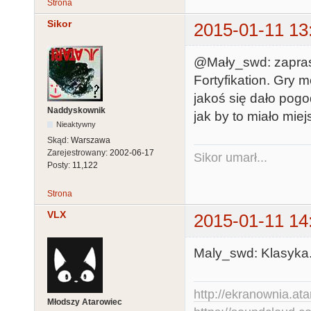
Strona
Sikor
2015-01-11 13
@Mały_swd: zaprasz
Fortyfikation. Gry 
jakoś się dało pogo
Naddyskownik
jak by to miało miej
Nieaktywny
Skąd:
Warszawa
Zarejestrowany:
2002-06-17
Sikor umarł...
Posty:
11,122
Strona
VLX
2015-01-11 14
Maly_swd: Klasyka.
http://ekranownia.atar
Młodszy Atarowiec