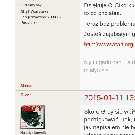
Dziękuję Ci Sikorku
Nieaktywny
Skąd:
Warszawa
to co chciałeś.
Zarejestrowany:
2003-07-01
Teraz bez problemu
Posty:
572
Jesteś zajebistym g
http://www.atari.org
My tu gadu gadu, a d
mialy:) <>
Strona
Sikor
2015-01-11 13
Skoro Grey się wpi
podziękować. Tak, 
jak napisałem nie b
Naddyskownik