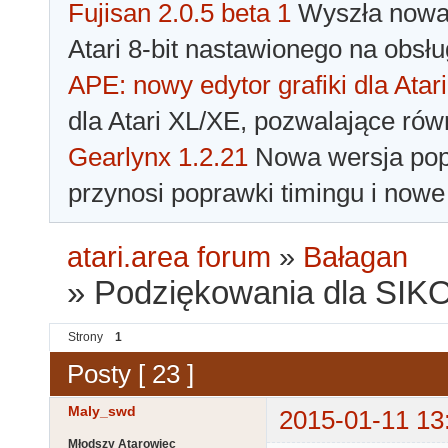
Fujisan 2.0.5 beta 1
Wyszła nowa 
Atari 8-bit nastawionego na obsłu
APE: nowy edytor grafiki dla Atari
dla Atari XL/XE, pozwalające rów
Gearlynx 1.2.21
Nowa wersja popu
przynosi poprawki timingu i nowe
atari.area forum
»
Bałagan
»
Podziękowania dla SIKO
Strony
1
Posty [ 23 ]
Maly_swd
2015-01-11 13
Młodszy Atarowiec