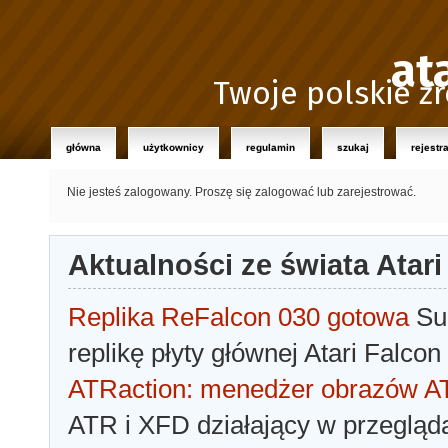
at
Twoje polskie źr
główna
użytkownicy
regulamin
szukaj
rejestr
Nie jesteś zalogowany.
Proszę się zalogować lub zarejestrować.
Aktualności ze świata Atari
Replika ReFalcon 030 gotowa
Sua
replikę płyty głównej Atari Falcon
ATRaction: menedżer obrazów 
ATR i XFD działający w przegląda