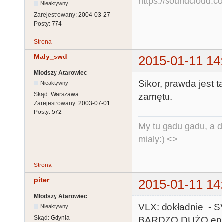
https://soundcloud.co
Nieaktywny
Zarejestrowany:
2004-03-27
Posty:
774
Strona
Maly_swd
2015-01-11 14
Młodszy Atarowiec
Sikor, prawda jest t
Nieaktywny
Skąd:
Warszawa
zamętu.
Zarejestrowany:
2003-07-01
Posty:
572
My tu gadu gadu, a d
mialy:) <>
Strona
piter
2015-01-11 14
Młodszy Atarowiec
VLX: dokładnie - SV
Nieaktywny
Skąd:
Gdynia
BARDZO DUŻO energ