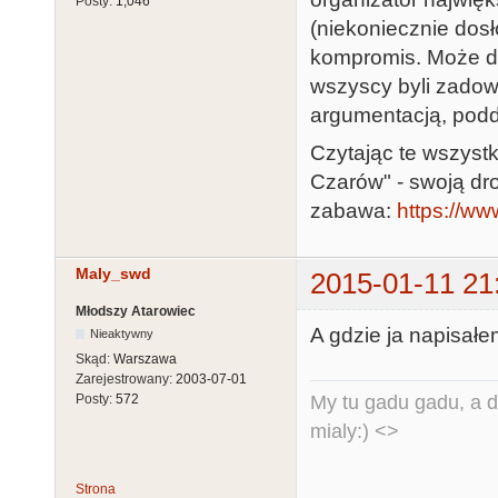
Posty:
1,046
(niekoniecznie dos
kompromis. Może da
wszyscy byli zadowo
argumentacją, podda
Czytając te wszystk
Czarów" - swoją dro
zabawa:
https://ww
Maly_swd
2015-01-11 21
Młodszy Atarowiec
A gdzie ja napisałem
Nieaktywny
Skąd:
Warszawa
Zarejestrowany:
2003-07-01
My tu gadu gadu, a d
Posty:
572
mialy:) <>
Strona