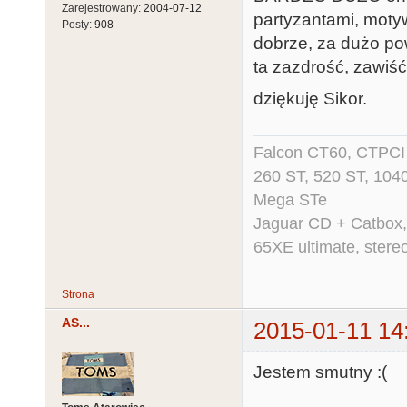
Zarejestrowany:
2004-07-12
partyzantami, motywu
Posty:
908
dobrze, za dużo pow
ta zazdrość, zawiść
dziękuję Sikor.
Falcon CT60, CTPCI 
260 ST, 520 ST, 104
Mega STe
Jaguar CD + Catbox,
65XE ultimate, ster
Strona
AS...
2015-01-11 14
Jestem smutny :(