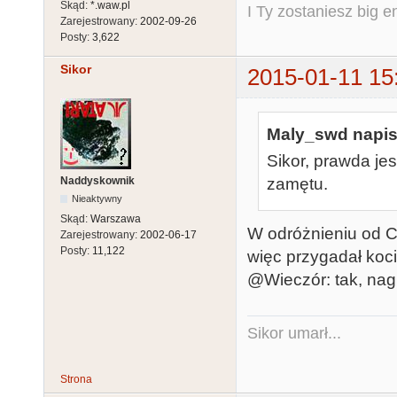
Skąd:
*.waw.pl
I Ty zostaniesz big e
Zarejestrowany:
2002-09-26
Posty:
3,622
Sikor
2015-01-11 15
Maly_swd napisa
Sikor, prawda jes
Naddyskownik
zamętu.
Nieaktywny
Skąd:
Warszawa
W odróżnieniu od Ci
Zarejestrowany:
2002-06-17
Posty:
11,122
więc przygadał koci
@Wieczór: tak, nag
Sikor umarł...
Strona