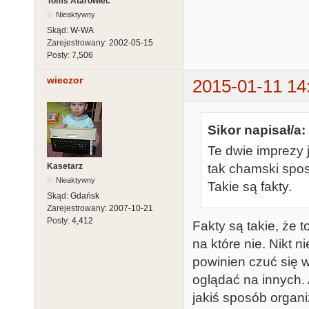
Toms Atarowiec
Nieaktywny
Skąd:
W-WA
Zarejestrowany:
2002-05-15
Posty:
7,506
wieczor
2015-01-11 14
Sikor napisał/a:
Te dwie imprezy j
Kasetarz
tak chamski sposó
Nieaktywny
Takie są fakty.
Skąd:
Gdańsk
Zarejestrowany:
2007-10-21
Posty:
4,412
Fakty są takie, że 
na które nie. Nikt 
powinien czuć się 
oglądać na innych. A
jakiś sposób organi