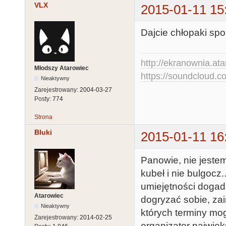
VLX
2015-01-11 15
Dajcie chłopaki spo
http://ekranownia.atar
Młodszy Atarowiec
https://soundcloud.co
Nieaktywny
Zarejestrowany:
2004-03-27
Posty:
774
Strona
Bluki
2015-01-11 16
Panowie, nie jeste
kubeł i nie bulgocz
umiejętności dogada
Atarowiec
dogryzać sobie, zai
Nieaktywny
których terminy mo
Zarejestrowany:
2014-02-25
organizator najwięk