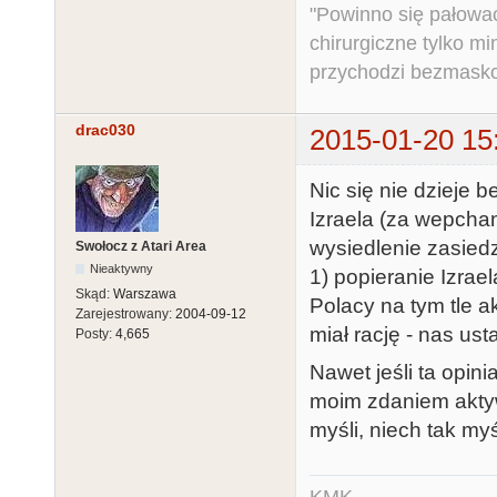
"Powinno się pałować 
chirurgiczne tylko mi
przychodzi bezmaskow
drac030
2015-01-20 15
Nic się nie dzieje 
Izraela (za wepchan
wysiedlenie zasied
Swołocz z Atari Area
Nieaktywny
1) popieranie Izrae
Skąd:
Warszawa
Polacy na tym tle a
Zarejestrowany:
2004-09-12
miał rację - nas u
Posty:
4,665
Nawet jeśli ta opini
moim zdaniem aktywn
myśli, niech tak myśl