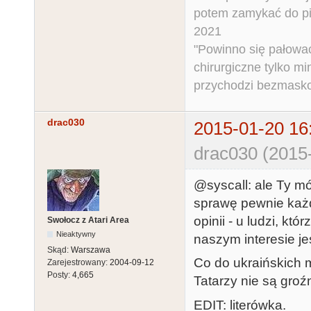
potem zamykać do pi
2021
"Powinno się pałować 
chirurgiczne tylko mi
przychodzi bezmaskow
drac030
2015-01-20 16
drac030 (2015
@syscall: ale Ty mó
sprawę pewnie każd
opinii - u ludzi, k
Swołocz z Atari Area
Nieaktywny
naszym interesie je
Skąd:
Warszawa
Co do ukraińskich m
Zarejestrowany:
2004-09-12
Posty:
4,665
Tatarzy nie są groź
EDIT: literówka.