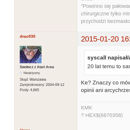
"Powinno się pałować 
chirurgiczne tylko mi
przychodzi bezmaskow
drac030
2015-01-20 16
syscall napisał/
20 lat temu to sa
Swołocz z Atari Area
Nieaktywny
Skąd:
Warszawa
Ke? Znaczy co mówi
Zarejestrowany:
2004-09-12
opinii ani arcychrz
Posty:
4,665
KMK
? HEX$(6670358)