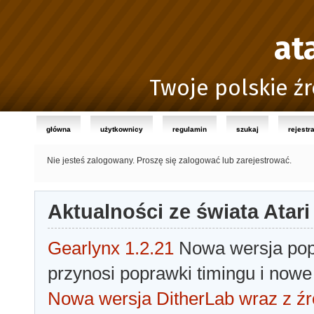
at
Twoje polskie źr
główna
użytkownicy
regulamin
szukaj
rejestr
Nie jesteś zalogowany.
Proszę się zalogować lub zarejestrować.
Aktualności ze świata Atari
Gearlynx 1.2.21
Nowa wersja popu
przynosi poprawki timingu i nowe
Nowa wersja DitherLab wraz z źr