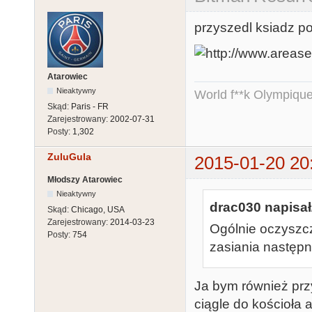
przyszedl ksiadz po 
Atarowiec
Nieaktywny
World f**k Olympique
Skąd:
Paris - FR
Zarejestrowany:
2002-07-31
Posty:
1,302
ZuluGula
2015-01-20 20
Młodszy Atarowiec
Nieaktywny
drac030 napisał
Skąd:
Chicago, USA
Zarejestrowany:
2014-03-23
Ogólnie oczyszcze
Posty:
754
zasiania następne
Ja bym również przyc
ciągle do kościoła 