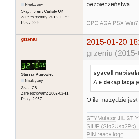
bezpieczeństwa.
Nieaktywny
Skąd:
Toruń / Carlisle UK
Zarejestrowany:
2013-11-29
CPC AGA PSX Win7 -
Posty:
229
grzeniu
2015-01-20 18
grzeniu (2015-
syscall napisał/
Starszy Atarowiec
Nieaktywny
Ale dekapitacja 
Skąd:
CB
Zarejestrowany:
2002-03-11
O ile narzędzie jes
Posty:
2,967
STYMulator
JIL ST Y
SIUP (SIo2Usb2Pc) 
PIN ready logo