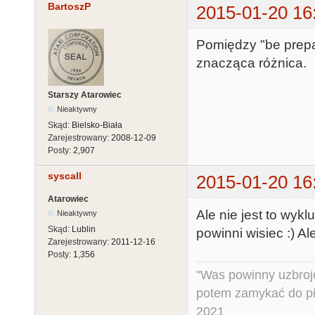
BartoszP
2015-01-20 16
Pomiędzy "be prepa
znacząca różnica.
Starszy Atarowiec
Nieaktywny
Skąd:
Bielsko-Biała
Zarejestrowany:
2008-12-09
Posty:
2,907
syscall
2015-01-20 16
Atarowiec
Ale nie jest to wykl
Nieaktywny
Skąd:
Lublin
powinni wisiec :) A
Zarejestrowany:
2011-12-16
Posty:
1,356
"Was powinny uzbroj
potem zamykać do pi
2021