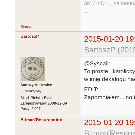
3M / InD: ... na kase
...
Strona
BartoszP
2015-01-20 19
BartoszP (201
@Syscall:
To proste...katolicc
w imię dekalogu nad
Starszy Atarowiec
EDIT:
Nieaktywny
Zapomniałem....no i
Skąd:
Bielsko-Biała
Zarejestrowany:
2008-12-09
Posty:
2,907
Bitman'Resurrection
2015-01-20 19
Bitman'Resurre