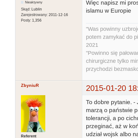
Więc napisz mi pros
Nieaktywny
Skąd:
Lublin
islamu w Europie
Zarejestrowany:
2011-12-16
Posty:
1,356
"Was powinny uzbroj
potem zamykać do pi
2021
"Powinno się pałować 
chirurgiczne tylko mi
przychodzi bezmaskow
ZbyniuR
2015-01-20 18
To dobre pytanie. -
marzą o państwie p
tolerancji, a po cic
przeginać, aż w ko
udział wojsk albo n
Referent