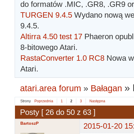
do formatów .MIC, .GR8, .GR9 o
TURGEN 9.4.5
Wydano nową wer
9.4.5.
Altirra 4.50 test 17
Phaeron opubli
8-bitowego Atari.
RastaConverter 1.0 RC8
Nowa wer
Atari.
»
atari.area forum
»
Bałagan
Strony
Poprzednia
1
2
3
Następna
Posty [ 26 do 50 z 63 ]
BartoszP
2015-01-20 15