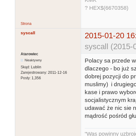
KMK
? HEX$(6670358)
Strona
syscall
2015-01-20 16
syscall (2015-
Atarowiec
Polacy sa przede w
Nieaktywny
Skąd:
Lublin
dlaczego - bo już sz
Zarejestrowany:
2011-12-16
dobrej pozycji do p
Posty:
1,356
muslimy) i drugieg
kase i prawo wyborc
socjalistycznym kra
udawać że nic sie n
mądrość pośród głu
"Was powinny uzbroj