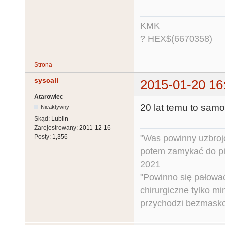
KMK
? HEX$(6670358)
Strona
syscall
2015-01-20 16
Atarowiec
20 lat temu to samo 
Nieaktywny
Skąd:
Lublin
Zarejestrowany:
2011-12-16
"Was powinny uzbroj
Posty:
1,356
potem zamykać do pi
2021
"Powinno się pałować 
chirurgiczne tylko mi
przychodzi bezmaskow