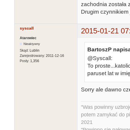
zachodnia została 
Drugim czynnikiem j
syscall
2015-01-21 07
Atarowiec
Nieaktywny
BartoszP napisa
Skąd:
Lublin
Zarejestrowany:
2011-12-16
@Syscall:
Posty:
1,356
To proste...katol
paruset lat w imi
Sorry ale dawno cz
"Was powinny uzbroj
potem zamykać do pi
2021
"Powinno się pałować 