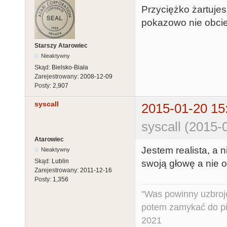
Przyciężko żartuje
pokazowo nie obciel
Starszy Atarowiec
Nieaktywny
Skąd:
Bielsko-Biała
Zarejestrowany:
2008-12-09
Posty:
2,907
syscall
2015-01-20 15
syscall (2015-
Atarowiec
Jestem realista, a n
Nieaktywny
Skąd:
Lublin
swoją głowę a nie o
Zarejestrowany:
2011-12-16
Posty:
1,356
"Was powinny uzbroj
potem zamykać do pi
2021