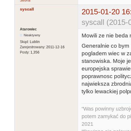
Strona
syscall
2015-01-20 16
syscall (2015-
Atarowiec
Mowili ze nie beda
Nieaktywny
Skąd:
Lublin
Generalnie co bym n
Zarejestrowany:
2011-12-16
pogladem wiec w za
Posty:
1,356
stanowiska. Moje je
europejska sprawied
poprawnosc politycz
najwieksza zbrodni
tylko lewackiej pol
"Was powinny uzbroj
potem zamykać do pi
2021