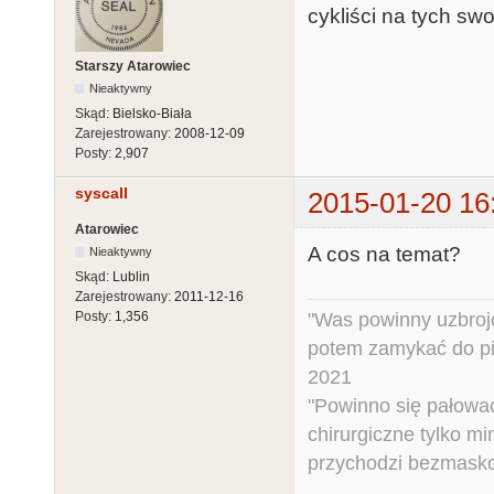
cykliści na tych s
Starszy Atarowiec
Nieaktywny
Skąd:
Bielsko-Biała
Zarejestrowany:
2008-12-09
Posty:
2,907
syscall
2015-01-20 16
Atarowiec
A cos na temat?
Nieaktywny
Skąd:
Lublin
Zarejestrowany:
2011-12-16
"Was powinny uzbroj
Posty:
1,356
potem zamykać do pi
2021
"Powinno się pałować 
chirurgiczne tylko mi
przychodzi bezmaskow