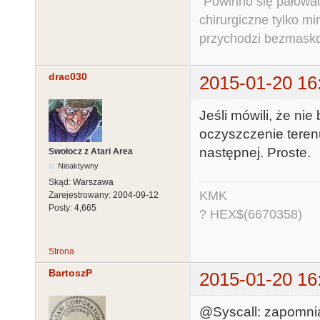
"Powinno się pałować 
chirurgiczne tylko mi
przychodzi bezmaskow
drac030
2015-01-20 16
Jeśli mówili, że ni
oczyszczenie terenu
następnej. Proste.
Swołocz z Atari Area
Nieaktywny
Skąd:
Warszawa
KMK
Zarejestrowany:
2004-09-12
Posty:
4,665
? HEX$(6670358)
Strona
BartoszP
2015-01-20 16
@Syscall: zapomnia