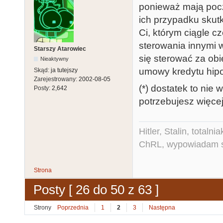
ponieważ mają poczu
ich przypadku skutk
Ci, którym ciągle cz
sterowania innymi 
Starszy Atarowiec
się sterować za obi
Nieaktywny
umowy kredytu hipo
Skąd:
ja tutejszy
Zarejestrowany:
2002-08-05
(*) dostatek to nie 
Posty:
2,642
potrzebujesz więcej
Hitler, Stalin, total
ChRL, wypowiadam si
Strona
Posty [ 26 do 50 z 63 ]
Strony
Poprzednia
1
2
3
Następna