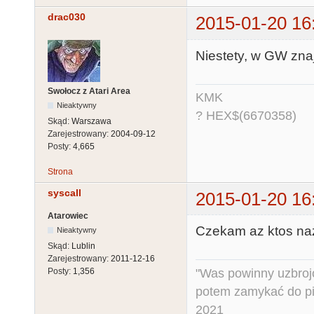
drac030
2015-01-20 16
Niestety, w GW znaj
Swołocz z Atari Area
KMK
Nieaktywny
? HEX$(6670358)
Skąd:
Warszawa
Zarejestrowany:
2004-09-12
Posty:
4,665
Strona
syscall
2015-01-20 16
Atarowiec
Czekam az ktos naz
Nieaktywny
Skąd:
Lublin
Zarejestrowany:
2011-12-16
"Was powinny uzbroj
Posty:
1,356
potem zamykać do pi
2021