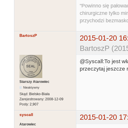
"Powinno się pałować 
chirurgiczne tylko mi
przychodzi bezmaskow
BartoszP
2015-01-20 16
BartoszP (201
@Syscall:To jest wł
przeczytaj jeszcze ra
Starszy Atarowiec
Nieaktywny
Skąd:
Bielsko-Biała
Zarejestrowany:
2008-12-09
Posty:
2,907
syscall
2015-01-20 17
Atarowiec