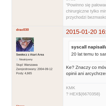
"Powinno się pałować 
chirurgiczne tylko mi
przychodzi bezmaskow
drac030
2015-01-20 16
syscall napisał/
20 lat temu to sa
Swołocz z Atari Area
Nieaktywny
Skąd:
Warszawa
Ke? Znaczy co mówi
Zarejestrowany:
2004-09-12
opinii ani arcychrz
Posty:
4,665
KMK
? HEX$(6670358)