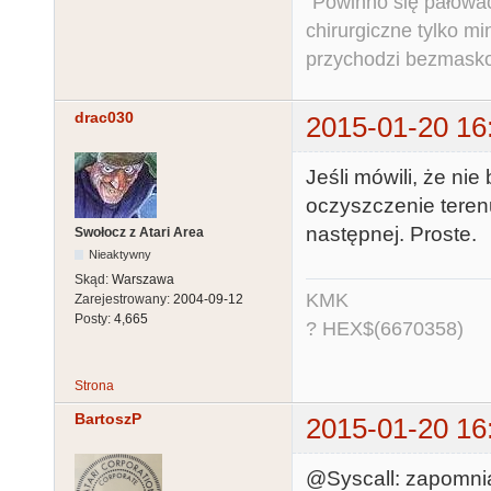
"Powinno się pałować 
chirurgiczne tylko mi
przychodzi bezmaskow
drac030
2015-01-20 16
Jeśli mówili, że ni
oczyszczenie terenu
następnej. Proste.
Swołocz z Atari Area
Nieaktywny
Skąd:
Warszawa
KMK
Zarejestrowany:
2004-09-12
Posty:
4,665
? HEX$(6670358)
Strona
BartoszP
2015-01-20 16
@Syscall: zapomnia