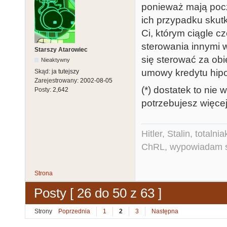
ponieważ mają poczu
ich przypadku skutk
Ci, którym ciągle cz
sterowania innymi 
Starszy Atarowiec
się sterować za obi
Nieaktywny
umowy kredytu hipo
Skąd:
ja tutejszy
Zarejestrowany:
2002-08-05
(*) dostatek to nie 
Posty:
2,642
potrzebujesz więcej
Hitler, Stalin, total
ChRL, wypowiadam si
Strona
Posty [ 26 do 50 z 63 ]
Strony
Poprzednia
1
2
3
Następna