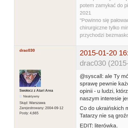
potem zamykać do pi
2021
"Powinno się pałować 
chirurgiczne tylko mi
przychodzi bezmaskow
drac030
2015-01-20 16
drac030 (2015
@syscall: ale Ty mó
sprawę pewnie każd
opinii - u ludzi, k
Swołocz z Atari Area
Nieaktywny
naszym interesie je
Skąd:
Warszawa
Co do ukraińskich m
Zarejestrowany:
2004-09-12
Posty:
4,665
Tatarzy nie są groź
EDIT: literówka.