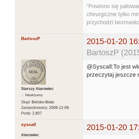
"Powinno się pałować 
chirurgiczne tylko mi
przychodzi bezmaskow
BartoszP
2015-01-20 16
BartoszP (201
@Syscall:To jest wł
przeczytaj jeszcze ra
Starszy Atarowiec
Nieaktywny
Skąd:
Bielsko-Biała
Zarejestrowany:
2008-12-09
Posty:
2,907
syscall
2015-01-20 17
Atarowiec