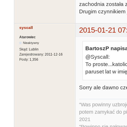
zachodnia została 
Drugim czynnikiem j
syscall
2015-01-21 07
Atarowiec
Nieaktywny
BartoszP napisa
Skąd:
Lublin
Zarejestrowany:
2011-12-16
@Syscall:
Posty:
1,356
To proste...katol
paruset lat w imi
Sorry ale dawno cz
"Was powinny uzbroj
potem zamykać do pi
2021
"Powinno się pałować 