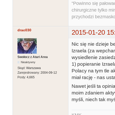
"Powinno się pałować 
chirurgiczne tylko mi
przychodzi bezmaskow
drac030
2015-01-20 15
Nic się nie dzieje 
Izraela (za wepchan
wysiedlenie zasied
Swołocz z Atari Area
Nieaktywny
1) popieranie Izrae
Skąd:
Warszawa
Polacy na tym tle a
Zarejestrowany:
2004-09-12
miał rację - nas u
Posty:
4,665
Nawet jeśli ta opini
moim zdaniem aktywn
myśli, niech tak myśl