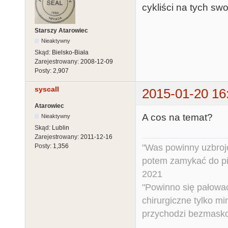
cykliści na tych s
Starszy Atarowiec
Nieaktywny
Skąd:
Bielsko-Biała
Zarejestrowany:
2008-12-09
Posty:
2,907
syscall
2015-01-20 16
Atarowiec
A cos na temat?
Nieaktywny
Skąd:
Lublin
Zarejestrowany:
2011-12-16
"Was powinny uzbroj
Posty:
1,356
potem zamykać do pi
2021
"Powinno się pałować 
chirurgiczne tylko mi
przychodzi bezmaskow