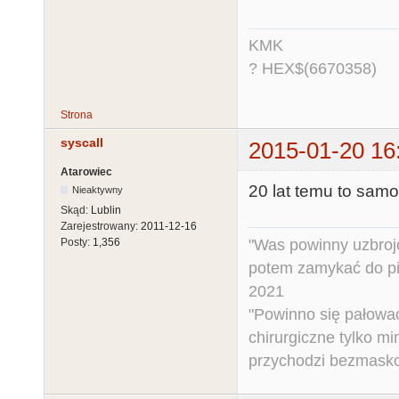
KMK
? HEX$(6670358)
Strona
syscall
2015-01-20 16
Atarowiec
20 lat temu to samo 
Nieaktywny
Skąd:
Lublin
Zarejestrowany:
2011-12-16
"Was powinny uzbroj
Posty:
1,356
potem zamykać do pi
2021
"Powinno się pałować 
chirurgiczne tylko mi
przychodzi bezmaskow