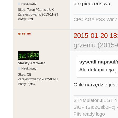
bezpieczeństwa.
Nieaktywny
Skąd:
Toruń / Carlisle UK
Zarejestrowany:
2013-11-29
CPC AGA PSX Win7 -
Posty:
229
grzeniu
2015-01-20 18
grzeniu (2015-
syscall napisał/
Starszy Atarowiec
Nieaktywny
Ale dekapitacja 
Skąd:
CB
Zarejestrowany:
2002-03-11
O ile narzędzie jes
Posty:
2,967
STYMulator
JIL ST Y
SIUP (SIo2Usb2Pc) 
PIN ready logo