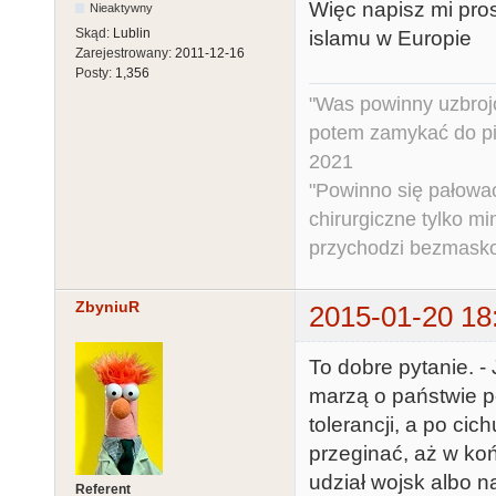
Więc napisz mi pros
Nieaktywny
Skąd:
Lublin
islamu w Europie
Zarejestrowany:
2011-12-16
Posty:
1,356
"Was powinny uzbroj
potem zamykać do pi
2021
"Powinno się pałować 
chirurgiczne tylko mi
przychodzi bezmaskow
ZbyniuR
2015-01-20 18
To dobre pytanie. -
marzą o państwie p
tolerancji, a po cic
przeginać, aż w ko
udział wojsk albo n
Referent