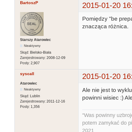
BartoszP
2015-01-20 16
Pomiędzy "be prepa
znacząca różnica.
Starszy Atarowiec
Nieaktywny
Skąd:
Bielsko-Biała
Zarejestrowany:
2008-12-09
Posty:
2,907
syscall
2015-01-20 16
Atarowiec
Ale nie jest to wykl
Nieaktywny
Skąd:
Lublin
powinni wisiec :) A
Zarejestrowany:
2011-12-16
Posty:
1,356
"Was powinny uzbroj
potem zamykać do pi
2021