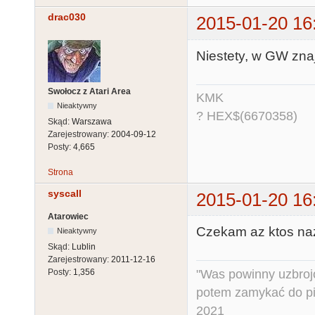
drac030
2015-01-20 16
Niestety, w GW znaj
Swołocz z Atari Area
KMK
Nieaktywny
? HEX$(6670358)
Skąd:
Warszawa
Zarejestrowany:
2004-09-12
Posty:
4,665
Strona
syscall
2015-01-20 16
Atarowiec
Czekam az ktos naz
Nieaktywny
Skąd:
Lublin
Zarejestrowany:
2011-12-16
"Was powinny uzbroj
Posty:
1,356
potem zamykać do pi
2021