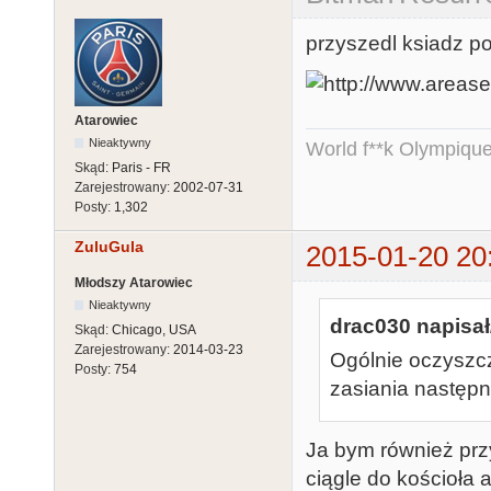
przyszedl ksiadz po 
Atarowiec
Nieaktywny
World f**k Olympique
Skąd:
Paris - FR
Zarejestrowany:
2002-07-31
Posty:
1,302
ZuluGula
2015-01-20 20
Młodszy Atarowiec
Nieaktywny
drac030 napisał
Skąd:
Chicago, USA
Zarejestrowany:
2014-03-23
Ogólnie oczyszcze
Posty:
754
zasiania następne
Ja bym również przyc
ciągle do kościoła 