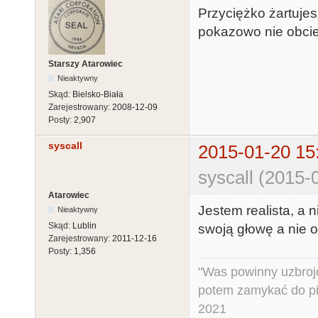
Przyciężko żartuje
pokazowo nie obciel
Starszy Atarowiec
Nieaktywny
Skąd:
Bielsko-Biała
Zarejestrowany:
2008-12-09
Posty:
2,907
syscall
2015-01-20 15
syscall (2015-
Atarowiec
Jestem realista, a n
Nieaktywny
Skąd:
Lublin
swoją głowę a nie o
Zarejestrowany:
2011-12-16
Posty:
1,356
"Was powinny uzbroj
potem zamykać do pi
2021