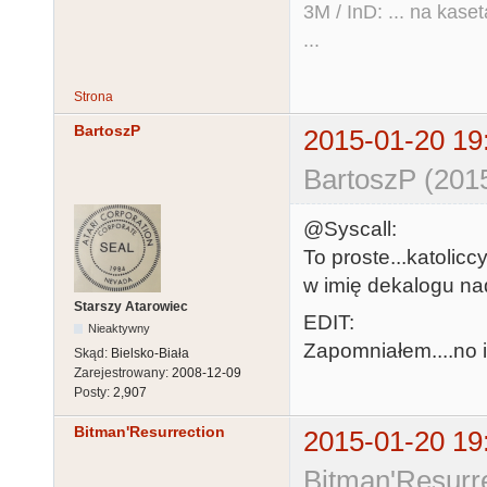
3M / InD: ... na kase
...
Strona
BartoszP
2015-01-20 19
BartoszP (201
@Syscall:
To proste...katolicc
w imię dekalogu nad
Starszy Atarowiec
EDIT:
Nieaktywny
Zapomniałem....no i
Skąd:
Bielsko-Biała
Zarejestrowany:
2008-12-09
Posty:
2,907
Bitman'Resurrection
2015-01-20 19
Bitman'Resurre