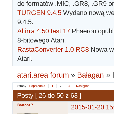
do formatów .MIC, .GR8, .GR9 o
TURGEN 9.4.5
Wydano nową wer
9.4.5.
Altirra 4.50 test 17
Phaeron opubli
8-bitowego Atari.
RastaConverter 1.0 RC8
Nowa wer
Atari.
»
atari.area forum
»
Bałagan
Strony
Poprzednia
1
2
3
Następna
Posty [ 26 do 50 z 63 ]
BartoszP
2015-01-20 15