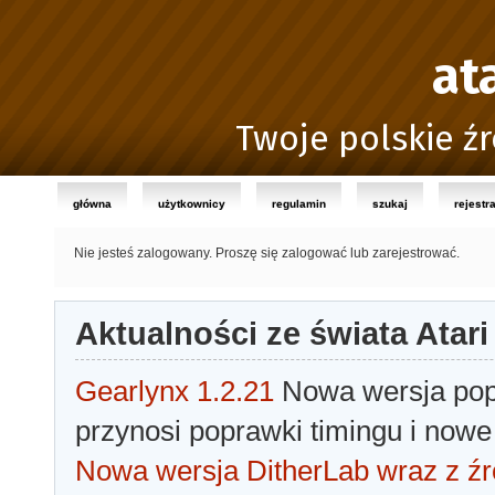
at
Twoje polskie źr
główna
użytkownicy
regulamin
szukaj
rejestr
Nie jesteś zalogowany.
Proszę się zalogować lub zarejestrować.
Aktualności ze świata Atari
Gearlynx 1.2.21
Nowa wersja popu
przynosi poprawki timingu i nowe
Nowa wersja DitherLab wraz z źr