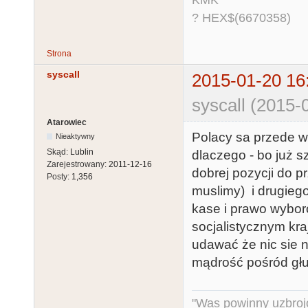
KMK
? HEX$(6670358)
Strona
syscall
2015-01-20 16
syscall (2015-
Atarowiec
Polacy sa przede w
Nieaktywny
Skąd:
Lublin
dlaczego - bo już sz
Zarejestrowany:
2011-12-16
dobrej pozycji do p
Posty:
1,356
muslimy) i drugieg
kase i prawo wyborc
socjalistycznym kra
udawać że nic sie n
mądrość pośród głu
"Was powinny uzbroj