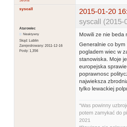
Strona
syscall
2015-01-20 16
syscall (2015-
Atarowiec
Mowili ze nie beda
Nieaktywny
Skąd:
Lublin
Generalnie co bym n
Zarejestrowany:
2011-12-16
pogladem wiec w za
Posty:
1,356
stanowiska. Moje je
europejska sprawied
poprawnosc politycz
najwieksza zbrodni
tylko lewackiej pol
"Was powinny uzbroj
potem zamykać do pi
2021