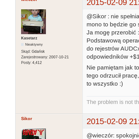
2015-02-09 21
@Sikor : nie spełni
mono to będzie go 
Ja mogę przerobić :
Kasetarz
Podstawową operacją
Nieaktywny
do rejestrów AUDCx
Skąd:
Gdańsk
odpowiedników +$1
Zarejestrowany:
2007-10-21
Posty:
4,412
Nie pamiętam jak to
tego odrzucił pracę
to wszystko :)
The problem is not th
Sikor
2015-02-09 21
@wieczór: spokojnie