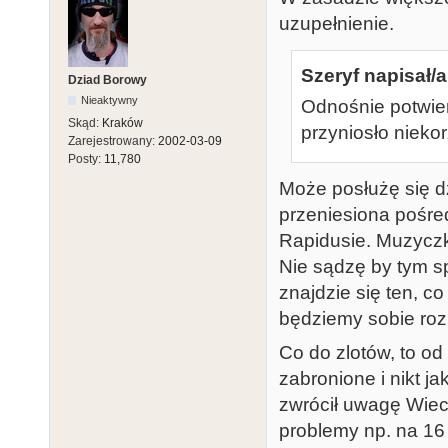
uzupełnienie.
Szeryf napisał/a
Dziad Borowy
Nieaktywny
Odnośnie potwier
Skąd:
Kraków
przyniosło niekor
Zarejestrowany:
2002-03-09
Posty:
11,780
Może posłużę się d
przeniesiona pośre
Rapidusie. Muzyczki
Nie sądzę by tym s
znajdzie się ten, c
będziemy sobie roz
Co do zlotów, to od
zabronione i nikt ja
zwrócił uwagę Wiec
problemy np. na 16 