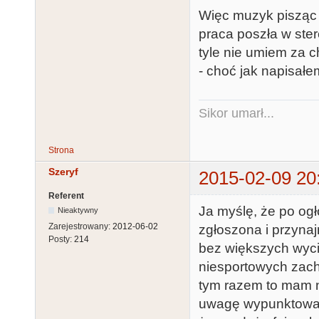
Więc muzyk pisząc
praca poszła w stere
tyle nie umiem za c
- choć jak napisałem
Sikor umarł...
Strona
Szeryf
2015-02-09 20
Referent
Ja myślę, że po og
Nieaktywny
Zarejestrowany:
2012-06-02
zgłoszona i przyna
Posty:
214
bez większych wyci
niesportowych zach
tym razem to mam 
uwagę wypunktowan