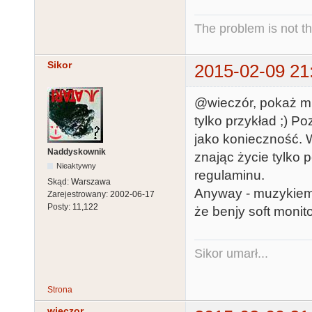
The problem is not th
Sikor
2015-02-09 21
@wieczór, pokaż mi 
tylko przykład ;) Po
jako konieczność. W
Naddyskownik
znając życie tylko
Nieaktywny
regulaminu.
Skąd:
Warszawa
Anyway - muzykiem n
Zarejestrowany:
2002-06-17
Posty:
11,122
że benjy soft monito
Sikor umarł...
Strona
wieczor