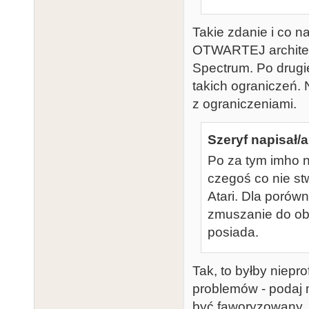
Takie zdanie i co n
OTWARTEJ architek
Spectrum. Po drugie
takich ograniczeń. 
z ograniczeniami.
Szeryf napisał/a
Po za tym imho 
czegoś co nie s
Atari. Dla porów
zmuszanie do obs
posiada.
Tak, to byłby niepr
problemów - podaj 
być faworyzowany. 