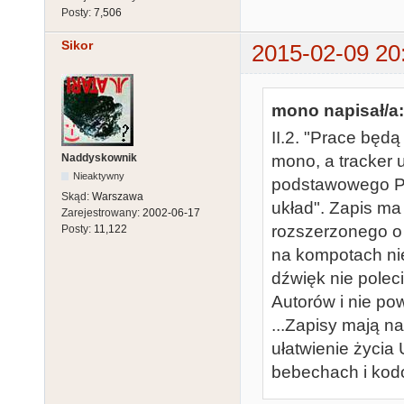
Posty:
7,506
Sikor
2015-02-09 20
mono napisał/a:
II.2. "Prace będ
Naddyskownik
mono, a tracker 
Nieaktywny
podstawowego PO
Skąd:
Warszawa
układ". Zapis ma
Zarejestrowany:
2002-06-17
rozszerzonego o 
Posty:
11,122
na kompotach nie
dźwięk nie polec
Autorów i nie po
...Zapisy mają na
ułatwienie życia
bebechach i kod