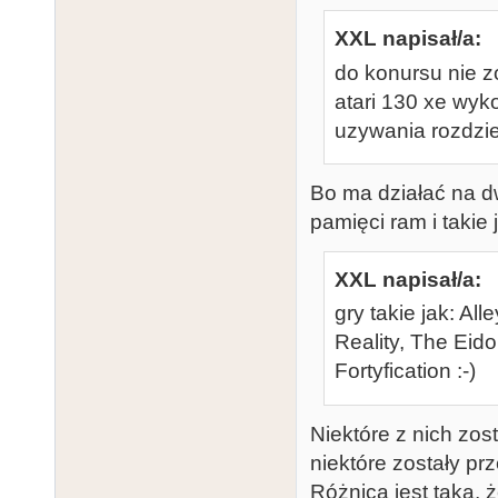
XXL napisał/a:
do konursu nie z
atari 130 xe w
uzywania rozdzi
Bo ma działać na d
pamięci ram i takie
XXL napisał/a:
gry takie jak: Al
Reality, The Eido
Fortyfication :-)
Niektóre z nich zost
niektóre zostały prz
Różnica jest taka, 