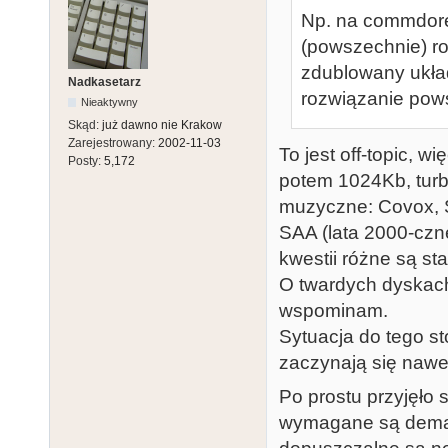
Np. na commdore 
(powszechnie) ro
zdublowany układ
Nadkasetarz
rozwiązanie pows
Nieaktywny
Skąd:
już dawno nie Krakow
Zarejestrowany:
2002-11-03
To jest off-topic, 
Posty:
5,172
potem 1024Kb, turb
muzyczne: Covox, S
SAA (lata 2000-czne
kwestii różne są s
O twardych dyskach
wspominam.
Sytuacja do tego st
zaczynają się nawet
Po prostu przyjęło 
wymagane są dema 