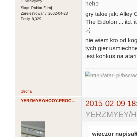
Nieaktywny
hehe
Skąd:
Rabka-Zdrój
gry takie jak: Alley
Zarejestrowany:
2002-04-23
Posty:
8,329
The Eidolon ... itd.
:-)
nie wiem kto od kog
tych gier usmiechnel
jest konkus na atar
Strona
YERZMYEY/HOOY-PROGRAM
2015-02-09 18
YERZMYEY/HO
wieczor napisał/