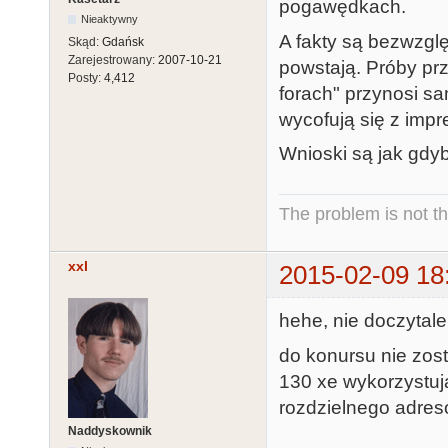
pogawędkach.
Nieaktywny
A fakty są bezwzgl
Skąd:
Gdańsk
Zarejestrowany:
2007-10-21
powstają. Próby prz
Posty:
4,412
forach" przynosi sa
wycofują się z impr
Wnioski są jak gdyb
The problem is not th
xxl
2015-02-09 18
hehe, nie doczytal
do konursu nie zos
130 xe wykorzyst
rozdzielnego adres
Naddyskownik