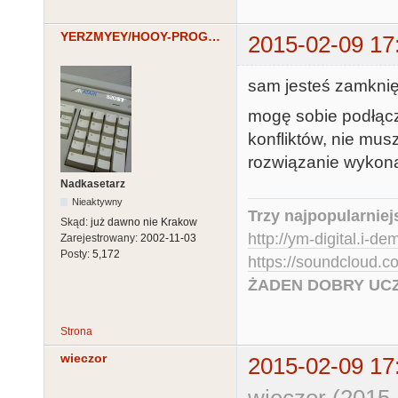
YERZMYEY/HOOY-PROGRAM
2015-02-09 17
sam jesteś zamknię
mogę sobie podłącz
konfliktów, nie mus
rozwiązanie wykonan
Nadkasetarz
Nieaktywny
Trzy najpopularniej
Skąd:
już dawno nie Krakow
http://ym-digital.i-de
Zarejestrowany:
2002-11-03
Posty:
5,172
https://soundcloud.
ŻADEN DOBRY UCZ
Strona
wieczor
2015-02-09 17