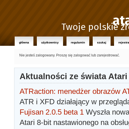
at
Twoje polskie źr
główna
użytkownicy
regulamin
szukaj
rejestr
Nie jesteś zalogowany.
Proszę się zalogować lub zarejestrować.
Aktualności ze świata Atari
ATRaction: menedżer obrazów 
ATR i XFD działający w przegląda
Fujisan 2.0.5 beta 1
Wyszła nowa 
Atari 8-bit nastawionego na obsłu