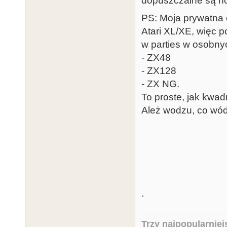
dopuszczalne są n
PS: Moja prywatna 
Atari XL/XE, więc p
w parties w osobny
- ZX48
- ZX128
- ZX NG.
To proste, jak kwad
Ależ wodzu, co wód
.
Trzy najpopularniej