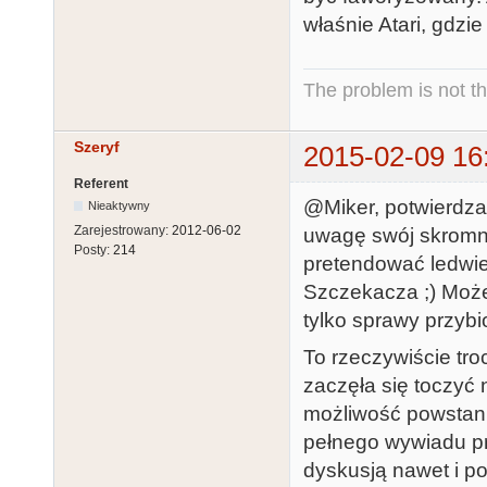
właśnie Atari, gdzi
The problem is not th
Szeryf
2015-02-09 16
Referent
@Miker, potwierdzam
Nieaktywny
Zarejestrowany:
2012-06-02
uwagę swój skromn
Posty:
214
pretendować ledwie 
Szczekacza ;) Może 
tylko sprawy przybi
To rzeczywiście troc
zaczęła się toczyć 
możliwość powstani
pełnego wywiadu pr
dyskusją nawet i po