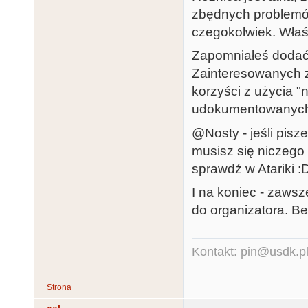
zbędnych problemów.
czegokolwiek. Właśn
Zapomniałeś dodać,
Zainteresowanych z
korzyści z użycia "n
udokumentowanych 
@Nosty - jeśli pisz
musisz się niczego o
sprawdź w Atariki :
I na koniec - zawsz
do organizatora. B
Kontakt: pin@usdk.p
Strona
xxl