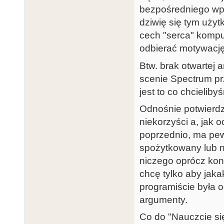
bezpośredniego wp
dziwię się tym użyt
cech "serca" kompu
odbierać motywacj
Btw. brak otwartej 
scenie Spectrum pr
jest to co chcieliby
Odnośnie potwierdze
niekorzyści a, jak 
poprzednio, ma pew
spożytkowany lub n
niczego oprócz konf
chcę tylko aby jak
programiście była o
argumenty.
Co do "Nauczcie si