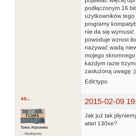
pojawiać więcej opr
podłączonym 16 bit
użytkowników tego 
programy kompatybil
nie da się wymusić
powoduje wzrost ilo
nazywać wadą niew
mojego skromnego ro
każdym razie trzyma
zasłużoną uwagę ;)
Edit:typo
AS...
2015-02-09 19
Jak już tak płyniem
atari 130xe?
Toms Atarowiec
Nieaktywny