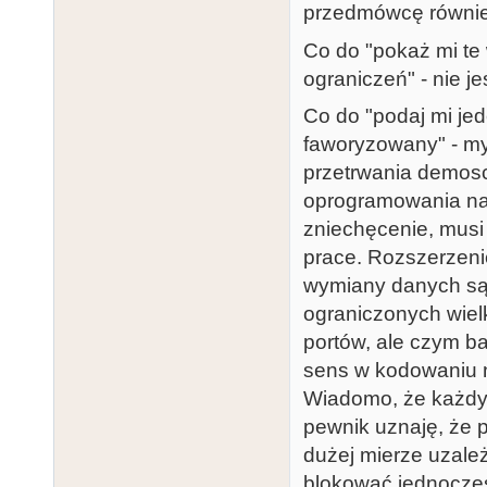
przedmówcę równie
Co do "pokaż mi te 
ograniczeń" - nie 
Co do "podaj mi je
faworyzowany" - myś
przetrwania demosc
oprogramowania na t
zniechęcenie, musi 
prace. Rozszerzeni
wymiany danych są 
ograniczonych wiel
portów, ale czym ba
sens w kodowaniu na
Wiadomo, że każdy 
pewnik uznaję, że p
dużej mierze uzależ
blokować jednocześ