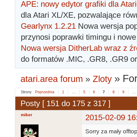
APE: nowy edytor grafiki dla Atari
dla Atari XL/XE, pozwalające rów
Gearlynx 1.2.21
Nowa wersja popu
przynosi poprawki timingu i nowe
Nowa wersja DitherLab wraz z źr
do formatów .MIC, .GR8, .GR9 o
»
For
atari.area forum
»
Zloty
Strony
Poprzednia
1
…
5
6
7
8
9
…
Posty [ 151 do 175 z 317 ]
miker
2015-02-09 16
Sorry za mały offto