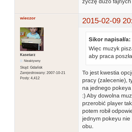
życzę dużo fajnych p
wieczor
2015-02-09 20
Sikor napisał/a:
Więc muzyk pis
Kasetarz
aby praca poszła
Nieaktywny
Skąd:
Gdańsk
To jest kwestia opc
Zarejestrowany:
2007-10-21
Posty:
4,412
pracy (zalecenie), 
na jednego pokeya 
:) Aby dowolna muz
przerobić player t
potem robił odpow
jednym pokeyu nie r
obu.