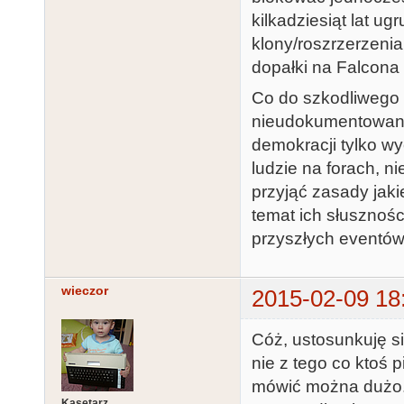
kilkadziesiąt lat u
klony/roszrzerzenia
dopałki na Falcona
Co do szkodliwego 
nieudokumentowany
demokracji tylko w
ludzie na forach, n
przyjąć zasady jaki
temat ich słusznoś
przyszłych eventów
wieczor
2015-02-09 18
Cóż, ustosunkuję si
nie z tego co ktoś p
mówić można dużo. C
Kasetarz