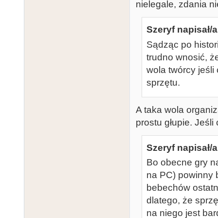
nielegale, zdania ni
Szeryf napisał/a
Sądząc po histo
trudno wnosić, że
wola twórcy jeśl
sprzętu.
A taka wola organiz
prostu głupie. Jeśl
Szeryf napisał/a
Bo obecne gry na
na PC) powinny b
bebechów ostatni
dlatego, że sprzę
na niego jest bar