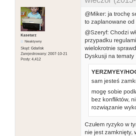
wieczor (2015-
@Miker: ja trochę s
to zaplanowane od 
@Szeryf: Chodzi wł
Kasetarz
przypadku regulami
Nieaktywny
wielokrotnie sprawd
Skąd:
Gdańsk
Zarejestrowany:
2007-10-21
Dyskusji na tematy 
Posty:
4,412
YERZMYEY/HOO
sam jesteś zamkn
mogę sobie podłą
bez konfliktów, 
rozwiązanie wyko
Czułem ryzyko w ty
nie jest zamknięty