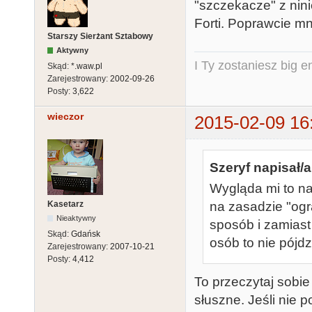
"szczekacze" z nin
Forti. Poprawcie mni
Starszy Sierżant Sztabowy
Aktywny
I Ty zostaniesz big e
Skąd:
*.waw.pl
Zarejestrowany:
2002-09-26
Posty:
3,622
wieczor
2015-02-09 16
Szeryf napisał/a
Wygląda mi to na
Kasetarz
na zasadzie "og
Nieaktywny
sposób i zamiast
Skąd:
Gdańsk
osób to nie pójd
Zarejestrowany:
2007-10-21
Posty:
4,412
To przeczytaj sobie 
słuszne. Jeśli nie 