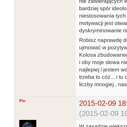
nie zawierających w
bardziej spór ideol
niestosowania tych
motywacji jest otwa
dyskryminowanie n
Robisz naprawdę dob
ujmować w pozytywn
Kolosa zbudowanego
i oby moje słowa ni
najlepiej i jestem 
trzeba to cóż... i t
liczby mnogiej , na
Pin
2015-02-09 18
(2015-02-09 19
W zasadzie większo