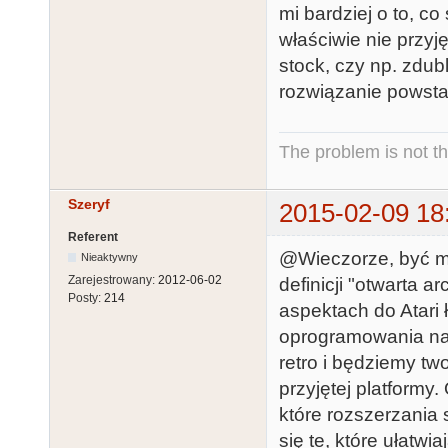
mi bardziej o to, c
właściwie nie przyj
stock, czy np. zdu
rozwiązanie powsta
The problem is not th
Szeryf
2015-02-09 18
Referent
@Wieczorze, być mo
Nieaktywny
Zarejestrowany:
2012-06-02
definicji "otwarta a
Posty:
214
aspektach do Atari 
oprogramowania na 
retro i będziemy tw
przyjętej platform
które rozszerzania s
się te, które ułatwi