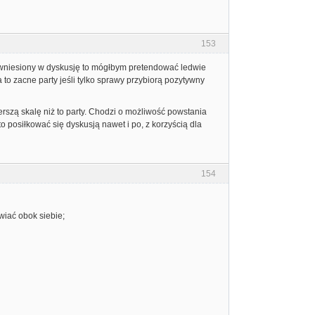
153
d wniesiony w dyskusję to mógłbym pretendować ledwie
to zacne party jeśli tylko sprawy przybiorą pozytywny
szerszą skalę niż to party. Chodzi o możliwość powstania
posiłkować się dyskusją nawet i po, z korzyścią dla
154
wiać obok siebie;