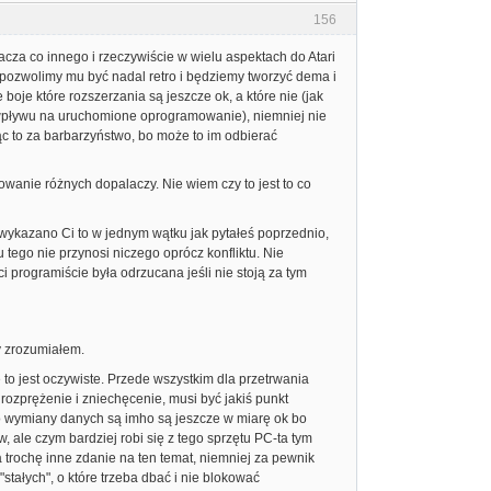
156
nacza co innego i rzeczywiście w wielu aspektach do Atari
 pozwolimy mu być nadal retro i będziemy tworzyć dema i
oje które rozszerzania są jeszcze ok, a które nie (jak
go wpływu na uruchomione oprogramowanie), niemniej nie
ąc to za barbarzyństwo, bo może to im odbierać
owanie różnych dopalaczy. Nie wiem czy to jest to co
o wykazano Ci to w jednym wątku jak pytałeś poprzednio,
tego nie przynosi niczego oprócz konfliktu. Nie
 programiście była odrzucana jeśli nie stoją za tym
y zrozumiałem.
to jest oczywiste. Przede wszystkim dla przetrwania
rozprężenie i zniechęcenie, musi być jakiś punkt
o wymiany danych są imho są jeszcze w miarę ok bo
 ale czym bardziej robi się z tego sprzętu PC-ta tym
 trochę inne zdanie na ten temat, niemniej za pewnik
stałych", o które trzeba dbać i nie blokować