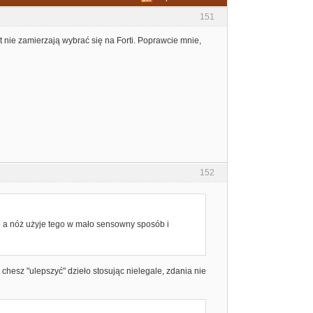
151
t nie zamierzają wybrać się na Forti. Poprawcie mnie,
152
o a nóż użyje tego w mało sensowny sposób i
k chesz "ulepszyć" dzieło stosując nielegale, zdania nie