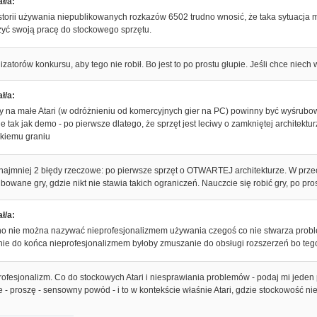
ł/a:
torii używania niepublikowanych rozkazów 6502 trudno wnosić, że taka sytuacja mia
zyć swoją pracę do stockowego sprzętu.
izatorów konkursu, aby tego nie robił. Bo jest to po prostu głupie. Jeśli chce niec
ł/a:
 na małe Atari (w odróżnieniu od komercyjnych gier na PC) powinny być wyśrubow
e tak jak demo - po pierwsze dlatego, że sprzęt jest leciwy o zamkniętej architektur
lkiemu graniu
o najmniej 2 błędy rzeczowe: po pierwsze sprzęt o OTWARTEJ architekturze. W pr
bowane gry, gdzie nikt nie stawia takich ograniczeń. Nauczcie się robić gry, po pro
ł/a:
ho nie można nazywać nieprofesjonalizmem używania czegoś co nie stwarza prob
ie do końca nieprofesjonalizmem byłoby zmuszanie do obsługi rozszerzeń bo tego 
profesjonalizm. Co do stockowych Atari i niesprawiania problemów - podaj mi jede
 - proszę - sensowny powód - i to w kontekście właśnie Atari, gdzie stockowość nie