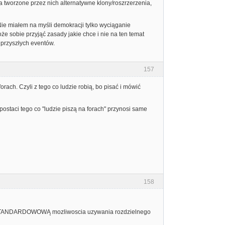
a tworzone przez nich alternatywne klony/roszrzerzenia,
e miałem na myśli demokracji tylko wyciąganie
że sobie przyjąć zasady jakie chce i nie na ten temat
 przyszłych eventów.
157
forach. Czyli z tego co ludzie robią, bo pisać i mówić
ostaci tego co "ludzie piszą na forach" przynosi same
158
ego STANDARDOWOWĄ mozliwoscia uzywania rozdzielnego