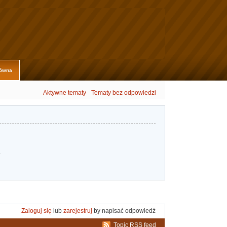
łówna
Aktywne tematy
Tematy bez odpowiedzi
.
Zaloguj się
lub
zarejestruj
by napisać odpowiedź
Topic RSS feed