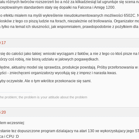
łu różnych twórców rozszerzeń bo a nóż za kilkadziesiąt lat ugruntuje się scena n
kceptowalnym standardem stały się dopałki na Falcona i Amigę 1200.
o efektu miałem na myśli wykreślenie nieudokumentowanych możliwości 6502C. Ni
sków z tego co piszą ludzie na forach, niezależnie od trollowania. Organizator mo
a tylko na temat ich słuszności, jak wspomniałem, prawdopodobnie z pożytkiem dla
0:17
ię do całości jako takiej: wnioski wyciągam z faktów, a nie z tego co ktoś pisze na 
órzy coś robią, nie biorą udziału w jałowych pogawędkach.
lędne, aktualny model się sprawdza, produkcje powstają. Próby przeforsowania w p
zyści - zniechęceni organizatorzy wycofują się z imprez i narasta kwas.
yby oczywiste. Ale o tym wkrótce przekonacie się sami.
the problem; the problem is your attitude about the problem
5:20
alem wczesniej:
ostanie tez dopuszczone program dzialajacy na atari 130 xe wykorzystujacy j
ca i CPU :D