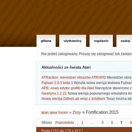
główna
użytkownicy
regulamin
szukaj
Nie jesteś zalogowany.
Proszę się zalogować lub zareje
Aktualności ze świata Atari
ATRaction: menedżer obrazów ATR/XFD
Menedżer obrazó
Fujisan 2.0.5 beta 1
Wyszła nowa wersja testowa Fujisan 
APE: nowy edytor grafiki dla Atari
Narzędzie stworzone z 
Gearlynx 1.2.21
Nowa wersja popularnego emulatora kons
Nowa wersja DitherLab wraz z źródłami
Teraz można eks
»
Fortification 2015
atari.area forum
»
Zloty
Strony
Poprzednia
1
…
5
6
7
8
Posty [ 151 do 175 z 317 ]