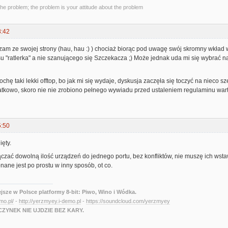
the problem; the problem is your attitude about the problem
8:42
zam ze swojej strony (hau, hau :) ) chociaż biorąc pod uwagę swój skromny wkła
u "ratlerka" a nie szanującego się Szczekacza ;) Może jednak uda mi się wybrać na 
rochę taki lekki offtop, bo jak mi się wydaje, dyskusja zaczęła się toczyć na nieco 
tkowo, skoro nie nie zrobiono pełnego wywiadu przed ustaleniem regulaminu warto 
5:50
ęty.
zać dowolną ilość urządzeń do jednego portu, bez konfliktów, nie muszę ich wsta
ane jest po prostu w inny sposób, ot co.
ejsze w Polsce platformy 8-bit: Piwo, Wino i Wódka.
emo.pl/
-
http://yerzmyey.i-demo.pl
-
https://soundcloud.com/yerzmyey
ZYNEK NIE UJDZIE BEZ KARY.