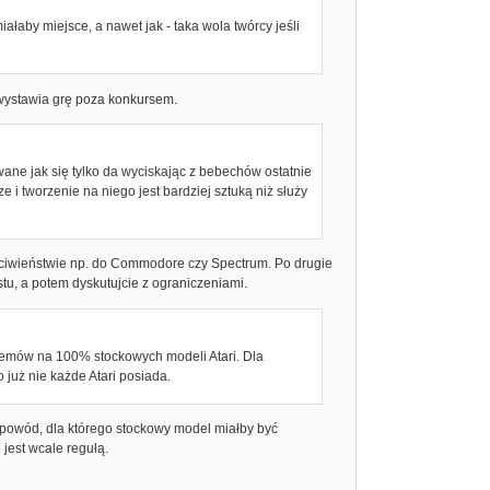
łaby miejsce, a nawet jak - taka wola twórcy jeśli
h wystawia grę poza konkursem.
ane jak się tylko da wyciskając z bebechów ostatnie
ze i tworzenie na niego jest bardziej sztuką niż służy
zeciwieństwie np. do Commodore czy Spectrum. Po drugie
stu, a potem dyskutujcie z ograniczeniami.
lemów na 100% stockowych modeli Atari. Dla
już nie każde Atari posiada.
n powód, dla którego stockowy model miałby być
 jest wcale regułą.