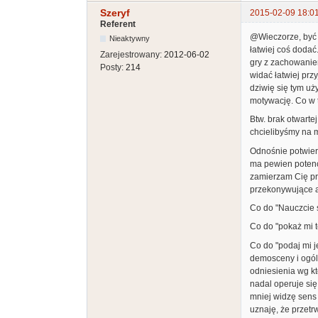
Szeryf
2015-02-09 18:0
Referent
@Wieczorze, być m
Nieaktywny
łatwiej coś dodać
Zarejestrowany:
2012-06-02
gry z zachowaniem
Posty:
214
widać łatwiej prz
dziwię się tym uż
motywację. Co w
Btw. brak otwarte
chcielibyśmy na m
Odnośnie potwierd
ma pewien potencj
zamierzam Cię prz
przekonywujące 
Co do "Nauczcie 
Co do "pokaż mi t
Co do "podaj mi j
demosceny i ogóln
odniesienia wg k
nadal operuje się
mniej widzę sens 
uznaję, że przetr