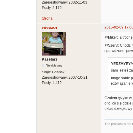
Zarejestrowany:
2002-11-03
Posty:
5,172
Strona
wieczor
2015-02-09 17:0
@Miker: ja troch
@Szeryf: Chodzi 
sprawdzone, powod
Kasetarz
YERZMYEY/H
Nieaktywny
sam jesteś za
Skąd:
Gdańsk
Zarejestrowany:
2007-10-21
mogę sobie po
Posty:
4,412
rozwiązanie w
Czułem ryzyko w 
o to, co się gdzi
układ dźwiękowy (
The problem is not 