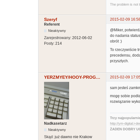
The problem is not 
Szeryf
2015-02-09 16:5
Referent
@Miker, potwierd
Nieaktywny
do nadania status
Zarejestrowany:
2012-06-02
obrót :)
Posty:
214
To rzeczywiście t
precedensu, doda
przyszłych.
YERZMYEY/HOOY-PROGRAM
2015-02-09 17:0
sam jesteś zamkni
mogę sobie podłąc
rozwiązanie wykon
Trzy najpopularni
Nadkasetarz
http://ym-digital.i-d
ŻADEN DOBRY UC
Nieaktywny
Skąd:
już dawno nie Krakow