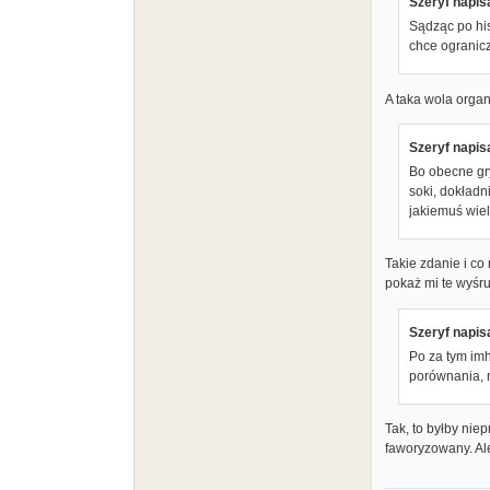
Szeryf napisa
Sądząc po his
chce ogranic
A taka wola organ
Szeryf napisa
Bo obecne gry
soki, dokładni
jakiemuś wie
Takie zdanie i c
pokaż mi te wyśru
Szeryf napisa
Po za tym im
porównania, n
Tak, to byłby nie
faworyzowany. Ale