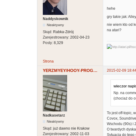
hehe
gry takie jak: All
Naddyskownik
nie wiem kto od k
Nieaktywny
na atari?
Skąd:
Rabka-Zdrój
Zarejestrowany:
2002-04-23
Posty:
8,329
Strona
YERZMYEY/HOOY-PROGRAM
2015-02-09 18:4
wieczor napis
Np. na commd
(chociaż do o
To jest off-topic
Nadkasetarz
Covox, Soundrive,
Nieaktywny
Wschodu (90s) i 
Skąd:
już dawno nie Krakow
O twardych dyska
Zarejestrowany:
2002-11-03
Sytuacja do tego 