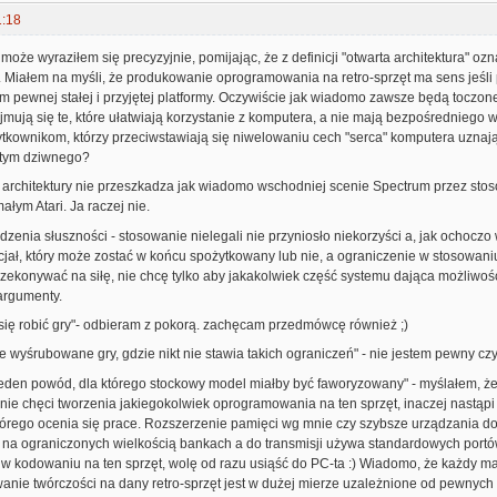
1:18
oże wyraziłem się precyzyjnie, pomijając, że z definicji "otwarta architektura" oz
. Miałem na myśli, że produkowanie oprogramowania na retro-sprzęt ma sens jeśli
 pewnej stałej i przyjętej platformy. Oczywiście jak wiadomo zawsze będą toczone b
yjmują się te, które ułatwiają korzystanie z komputera, a nie mają bezpośrednie
ytkownikom, którzy przeciwstawiają się niwelowaniu cech "serca" komputera uznaj
 tym dziwnego?
j architektury nie przeszkadza jak wiadomo wschodniej scenie Spectrum przez stos
ałym Atari. Ja raczej nie.
zenia słuszności - stosowanie nielegali nie przyniosło niekorzyści a, jak ochocz
ał, który może zostać w końcu spożytkowany lub nie, a ograniczenie w stosowaniu 
ekonywać na siłę, nie chcę tylko aby jakakolwiek część systemu dająca możliwości
argumenty.
się robić gry"- odbieram z pokorą. zachęcam przedmówcę również ;)
e wyśrubowane gry, gdzie nikt nie stawia takich ograniczeń" - nie jestem pewny cz
eden powód, dla którego stockowy model miałby być faworyzowany" - myślałem, że 
ie chęci tworzenia jakiegokolwiek oprogramowania na ten sprzęt, inaczej nastąpi 
tórego ocenia się prace. Rozszerzenie pamięci wg mnie czy szybsze urządzania d
 na ograniczonych wielkością bankach a do transmisji używa standardowych portów,
w kodowaniu na ten sprzęt, wolę od razu usiąść do PC-ta :) Wiadomo, że każdy ma
wanie twórczości na dany retro-sprzęt jest w dużej mierze uzależnione od pewnych "