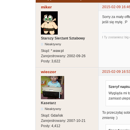
miker
2015-02-09 16:4
Sorry za mały off
jeśli się mylę. :P
I Ty zostaniesz big
Starszy Sierżant Sztabowy
Nieaktywny
Skąd:
*.waw.pl
Zarejestrowany:
2002-09-26
Posty:
3,622
wieczor
2015-02-09 16:5
Szeryf napisa
Wygląda mi to
zamiast uleps
Kasetarz
Nieaktywny
To przeczytaj sobi
Skąd:
Gdańsk
zmienię :)
Zarejestrowany:
2007-10-21
Posty:
4,412