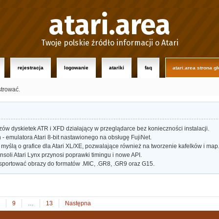
atari.area
Twoje polskie źródło informacji o Atari
rejestracja
logowanie
atariki
faq
atari.area strona g
strować.
w dyskietek ATR i XFD działający w przeglądarce bez konieczności instalacji.
- emulatora Atari 8-bit nastawionego na obsługę FujiNet.
myślą o grafice dla Atari XL/XE, pozwalające również na tworzenie kafelków i map
oli Atari Lynx przynosi poprawki timingu i nowe API.
portować obrazy do formatów .MIC, .GR8, .GR9 oraz G15.
9
…
13
Następna