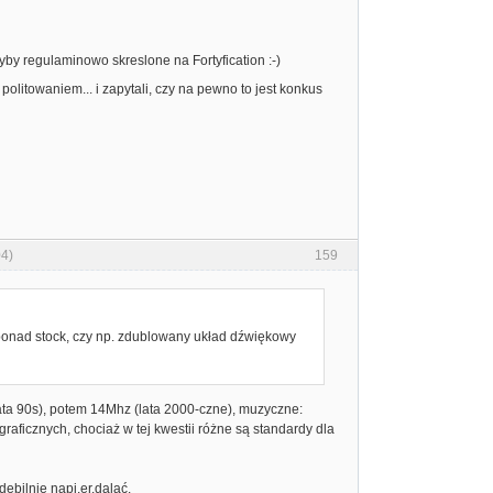
talyby regulaminowo skreslone na Fortyfication :-)
politowaniem... i zapytali, czy na pewno to jest konkus
4)
159
ponad stock, czy np. zdublowany układ dźwiękowy
lata 90s), potem 14Mhz (lata 2000-czne), muzyczne:
raficznych, chociaż w tej kwestii różne są standardy dla
ebilnie napi.er.dalać.