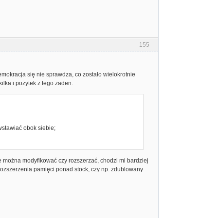
155
okracja się nie sprawdza, co zostało wielokrotnie
ilka i pożytek z tego żaden.
wstawiać obok siebie;
e można modyfikować czy rozszerzać, chodzi mi bardziej
 rozszerzenia pamięci ponad stock, czy np. zdublowany