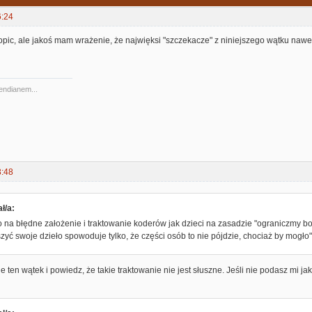
6:24
topic, ale jakoś mam wrażenie, że najwięksi "szczekacze" z niniejszego wątku nawe
 endianem...
3:48
ł/a:
 na błędne założenie i traktowanie koderów jak dzieci na zasadzie "ograniczmy b
zyć swoje dzieło spowoduje tylko, że części osób to nie pójdzie, chociaż by mogło"
e ten wątek i powiedz, że takie traktowanie nie jest słuszne. Jeśli nie podasz mi ja