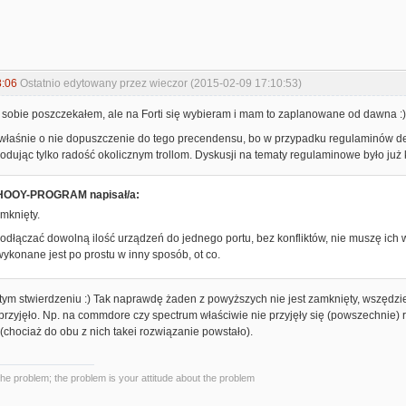
8:06
Ostatnio edytowany przez wieczor (2015-02-09 17:10:53)
ę sobie poszczekałem, ale na Forti się wybieram i mam to zaplanowane od dawna :)
właśnie o nie dopuszczenie do tego precendensu, bo w przypadku regulaminów dem
ując tylko radość okolicznym trollom. Dyskusji na tematy regulaminowe było już k
OOY-PROGRAM napisał/a:
mknięty.
dłączać dowolną ilość urządzeń do jednego portu, bez konfliktów, nie muszę ich 
ykonane jest po prostu w inny sposób, ot co.
tym stwierdzeniu :) Tak naprawdę żaden z powyższych nie jest zamknięty, wszędzi
e przyjęło. Np. na commdore czy spectrum właściwie nie przyjęły się (powszechnie)
chociaż do obu z nich takei rozwiązanie powstało).
the problem; the problem is your attitude about the problem