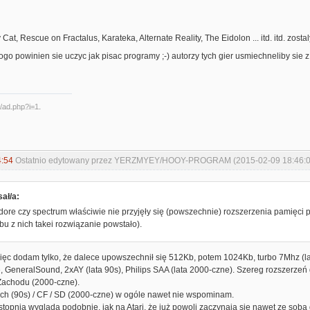
ey Cat, Rescue on Fractalus, Karateka, Alternate Reality, The Eidolon ... itd. itd. zos
ogo powinien sie uczyc jak pisac programy ;-) autorzy tych gier usmiechneliby sie z 
4:54
Ostatnio edytowany przez YERZMYEY/HOOY-PROGRAM (2015-02-09 18:46:0
ał/a:
ore czy spectrum właściwie nie przyjęły się (powszechnie) rozszerzenia pamięci 
bu z nich takei rozwiązanie powstało).
, więc dodam tylko, że dalece upowszechnił się 512Kb, potem 1024Kb, turbo 7Mhz (
 GeneralSound, 2xAY (lata 90s), Philips SAA (lata 2000-czne). Szereg rozszerzeń g
Zachodu (2000-czne).
ch (90s) / CF / SD (2000-czne) w ogóle nawet nie wspominam.
stopnia wygląda podobnie, jak na Atari, że już powoli zaczynają się nawet ze sobą d