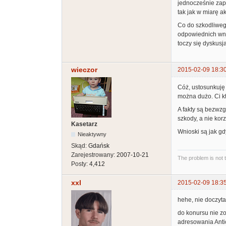
jednocześnie zapa
tak jak w miarę a
Co do szkodliweg
odpowiednich wnio
toczy się dyskusj
wieczor
2015-02-09 18:3
Cóż, ustosunkuję s
można dużo. Ci kt
A fakty są bezwzg
szkody, a nie kor
Kasetarz
Wnioski są jak gd
Nieaktywny
Skąd:
Gdańsk
Zarejestrowany:
2007-10-21
The problem is not 
Posty:
4,412
xxl
2015-02-09 18:3
hehe, nie doczyt
do konursu nie z
adresowania Anti