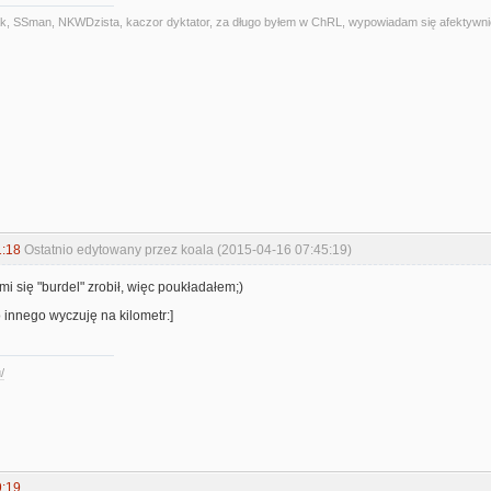
alniak, SSman, NKWDzista, kaczor dyktator, za długo byłem w ChRL, wypowiadam się afektywni
1:18
Ostatnio edytowany przez koala (2015-04-16 07:45:19)
mi się "burdel" zrobił, więc poukładałem;)
 innego wyczuję na kilometr:]
/
9:19