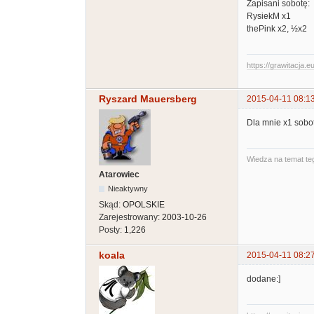
Zapisani sobotę:
RysiekM x1
thePink x2, ½x2
https://grawitacja.eu
Ryszard Mauersberg
2015-04-11 08:1
Dla mnie x1 sobot
Wiedza na temat teg
Atarowiec
Nieaktywny
Skąd:
OPOLSKIE
Zarejestrowany:
2003-10-26
Posty:
1,226
koala
2015-04-11 08:2
dodane:]