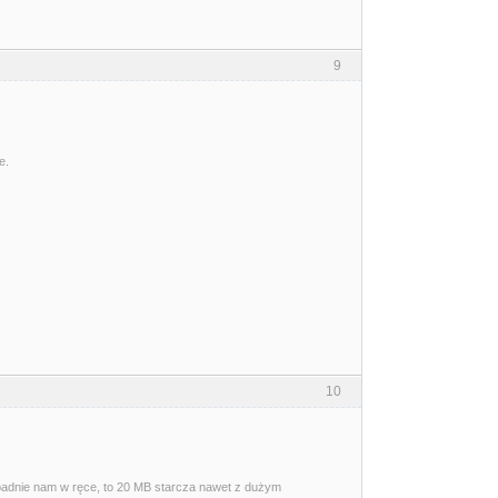
9
e.
10
wpadnie nam w ręce, to 20 MB starcza nawet z dużym