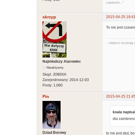
zapasem..."
skrzyp
2015-04-25 19:4
To nie jest czase
.: miejsce na twoją 
Najmłodszy Atarowiec
Nieaktywny
Skąd:
JO90XA
Zarejestrowany:
2014-12-03
Posty:
1,060
Pin
2015-04-25 21:4
koala napisał
dla zaintereso
Dziad Borowy
to nie jest atut,