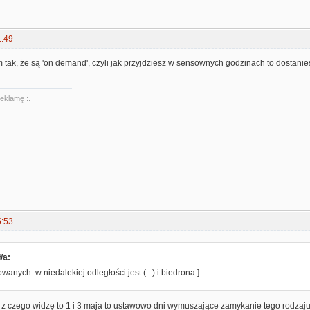
1:49
m tak, że są 'on demand', czyli jak przyjdziesz w sensownych godzinach to dostani
reklamę :.
5:53
/a:
wanych: w niedalekiej odległości jest (...) i biedrona:]
 bo z czego widzę to 1 i 3 maja to ustawowo dni wymuszające zamykanie tego rodzaj