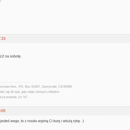
/
7:23
1/2 na sobotę.
Crossman Ave., PO. Box 61657, Sunnyvale, CA 94086.
fać się do tyłu, gdy wieje zimnym chłodem.
wsza prawda. (c) VC
0:05
jesteś wege, to z rosołu wyjmą Ci kurę i włożą rybę. :)