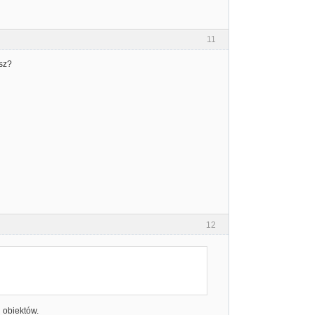
11
esz?
12
u obiektów.