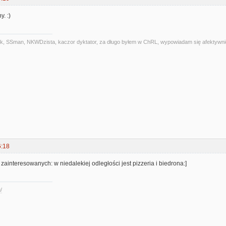
y. :)
alniak, SSman, NKWDzista, kaczor dyktator, za długo byłem w ChRL, wypowiadam się afektywni
6:18
 zainteresowanych: w niedalekiej odległości jest pizzeria i biedrona:]
/