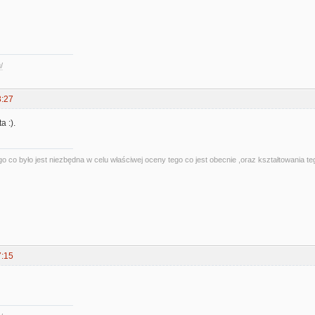
/
3:27
a :).
o co było jest niezbędna w celu właściwej oceny tego co jest obecnie ,oraz kształtowania te
7:15