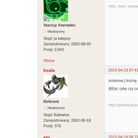
Hitler, Stalin, tot
Starszy Atarowiec
Nieaktywny
Skąd:
ja tutejszy
Zarejestrowany:
2002-08-05
Posty:
2,642
Strona
koala
2015-04-16 07:4
zrobione;) trochę 
@Epi: rybę czy co
Referent
https://grawitacja.eu
Nieaktywny
Skąd:
Katowice
Zarejestrowany:
2002-06-18
Posty:
376
epi
2015-04-16 08:1