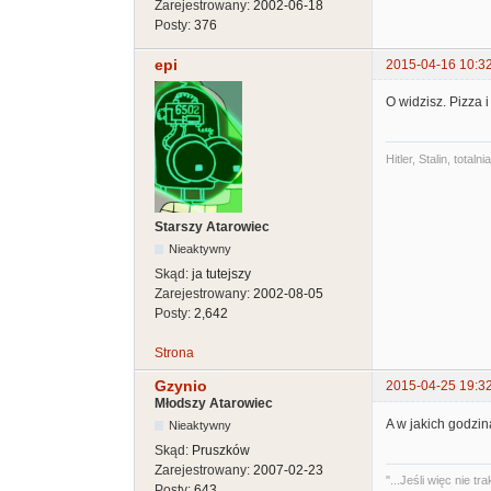
Zarejestrowany:
2002-06-18
Posty:
376
epi
2015-04-16 10:3
O widzisz. Pizza 
Hitler, Stalin, tot
Starszy Atarowiec
Nieaktywny
Skąd:
ja tutejszy
Zarejestrowany:
2002-08-05
Posty:
2,642
Strona
Gzynio
2015-04-25 19:3
Młodszy Atarowiec
A w jakich godzin
Nieaktywny
Skąd:
Pruszków
Zarejestrowany:
2007-02-23
"...Jeśli więc nie
Posty:
643