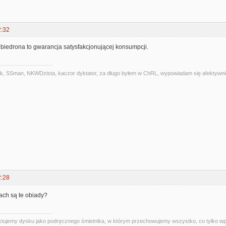
2:32
i biedrona to gwarancja satysfakcjonującej konsumpcji.
alniak, SSman, NKWDzista, kaczor dyktator, za długo byłem w ChRL, wypowiadam się afektywni
2:28
ach są te obiady?
 traktujemy dysku jako podręcznego śmietnika, w którym przechowujemy wszystko, co tylko 