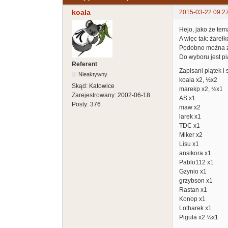
koala
2015-03-22 09:2
Hejo, jako że tem
A więc tak: żarełk
Podobno można zg
Do wyboru jest pi
Referent
Zapisani piątek i 
Nieaktywny
koala x2, ½x2
Skąd:
Katowice
marekp x2, ½x1
Zarejestrowany:
2002-06-18
AS x1
Posty:
376
maw x2
larek x1
TDC x1
Miker x2
Lisu x1
ansikora x1
Pablo112 x1
Gzynio x1
grzybson x1
Rastan x1
Konop x1
Lotharek x1
Piguła x2 ½x1