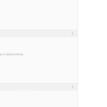
2
go co będzie póżniej.
3