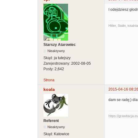
I odejdziesz głodn
Hitler, Stalin, tot
Starszy Atarowiec
Nieaktywny
Skąd:
ja tutejszy
Zarejestrowany:
2002-08-05
Posty:
2,642
Strona
koala
2015-04-16 08:2
dam se radę;) dla
https://grawitacja.eu
Referent
Nieaktywny
Skąd:
Katowice