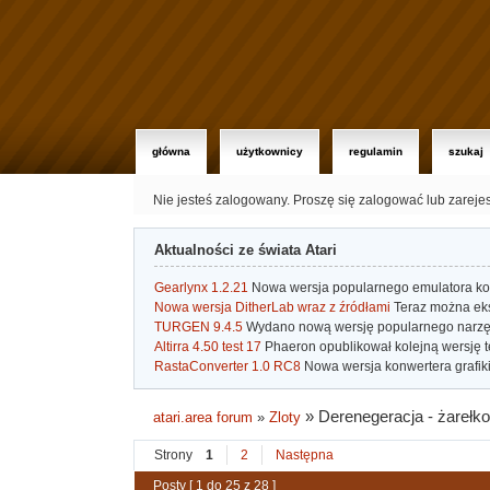
główna
użytkownicy
regulamin
szukaj
Nie jesteś zalogowany.
Proszę się zalogować lub zareje
Aktualności ze świata Atari
Gearlynx 1.2.21
Nowa wersja popularnego emulatora kons
Nowa wersja DitherLab wraz z źródłami
Teraz można eks
TURGEN 9.4.5
Wydano nową wersję popularnego narzę
Altirra 4.50 test 17
Phaeron opublikował kolejną wersję t
RastaConverter 1.0 RC8
Nowa wersja konwertera grafiki 
»
Derenegeracja - żarełk
atari.area forum
»
Zloty
Strony
1
2
Następna
Posty [ 1 do 25 z 28 ]