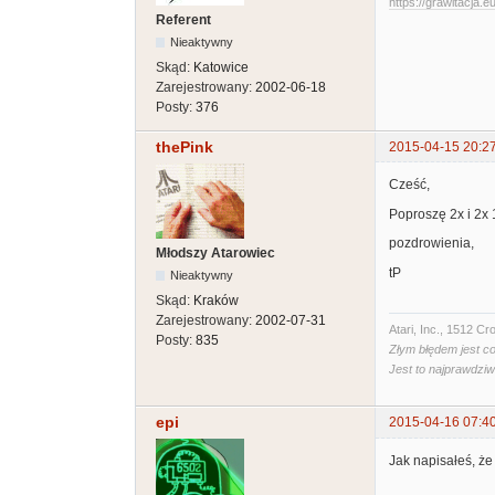
https://grawitacja.eu
Referent
Nieaktywny
Skąd:
Katowice
Zarejestrowany:
2002-06-18
Posty:
376
thePink
2015-04-15 20:2
Cześć,
Poproszę 2x i 2x 
pozdrowienia,
Młodszy Atarowiec
tP
Nieaktywny
Skąd:
Kraków
Zarejestrowany:
2002-07-31
Atari, Inc., 1512 
Posty:
835
Złym błędem jest co
Jest to najprawdzi
epi
2015-04-16 07:4
Jak napisałeś, że 