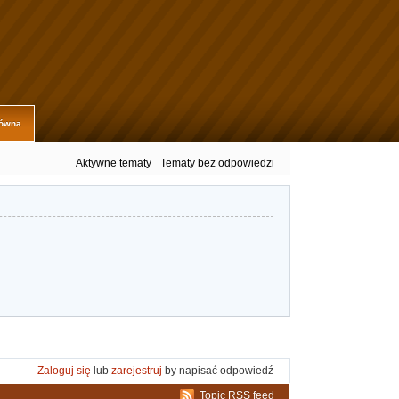
łówna
Aktywne tematy
Tematy bez odpowiedzi
Zaloguj się
lub
zarejestruj
by napisać odpowiedź
Topic RSS feed