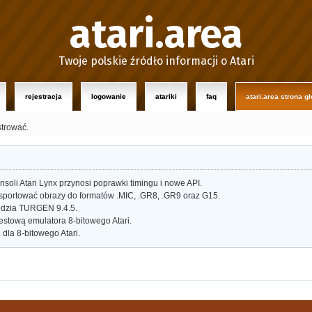
atari.area
Twoje polskie źródło informacji o Atari
rejestracja
logowanie
atariki
faq
atari.area strona g
strować.
oli Atari Lynx przynosi poprawki timingu i nowe API.
portować obrazy do formatów .MIC, .GR8, .GR9 oraz G15.
dzia TURGEN 9.4.5.
estową emulatora 8-bitowego Atari.
dla 8-bitowego Atari.
o