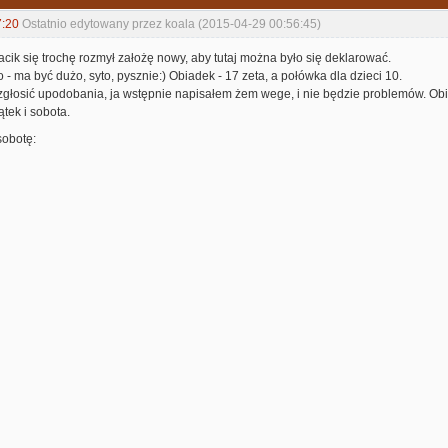
7:20
Ostatnio edytowany przez koala (2015-04-29 00:56:45)
acik się trochę rozmył założę nowy, aby tutaj można było się deklarować.
o - ma być dużo, syto, pysznie:) Obiadek - 17 zeta, a połówka dla dzieci 10.
łosić upodobania, ja wstępnie napisałem żem wege, i nie będzie problemów. Obia
ątek i sobota.
sobotę: