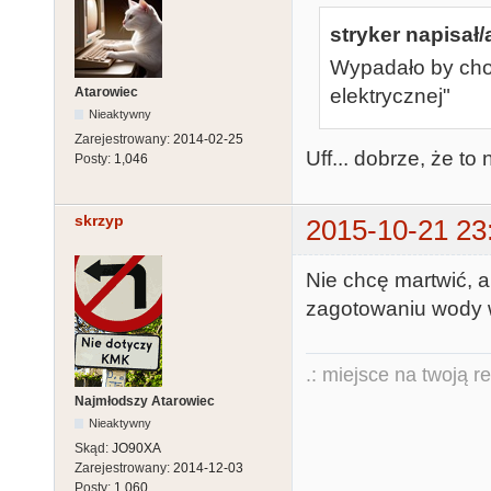
stryker napisał/
Wypadało by choc
Atarowiec
elektrycznej"
Nieaktywny
Zarejestrowany:
2014-02-25
Uff... dobrze, że to
Posty:
1,046
skrzyp
2015-10-21 23
Nie chcę martwić, 
zagotowaniu wody w
.: miejsce na twoją r
Najmłodszy Atarowiec
Nieaktywny
Skąd:
JO90XA
Zarejestrowany:
2014-12-03
Posty:
1,060