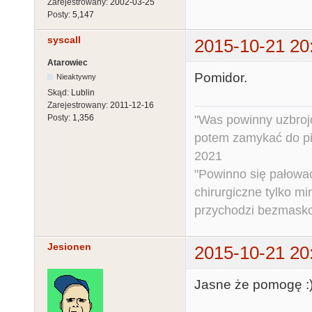
Zarejestrowany:
2002-03-25
Posty:
5,147
syscall
2015-10-21 20
Atarowiec
Pomidor.
Nieaktywny
Skąd:
Lublin
Zarejestrowany:
2011-12-16
"Was powinny uzbroj
Posty:
1,356
potem zamykać do pi
2021
"Powinno się pałować 
chirurgiczne tylko mi
przychodzi bezmaskow
Jesionen
2015-10-21 20
Jasne że pomogę :)