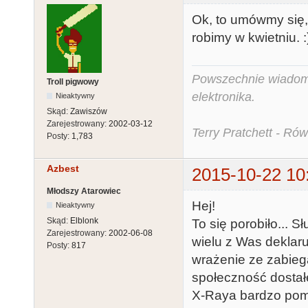
Ok, to umówmy się, 
robimy w kwietniu. :
Powszechnie wiadomo,
Troll pigwowy
elektronika.
Nieaktywny
Skąd:
Zawiszów
Zarejestrowany:
2002-03-12
Terry Pratchett - Ró
Posty:
1,783
Azbest
2015-10-22 10
Młodszy Atarowiec
Hej!
Nieaktywny
Skąd:
Elblonk
To się porobiło... S
Zarejestrowany:
2002-06-08
wielu z Was deklaru
Posty:
817
wrażenie ze zabieg
społeczność dostał
X-Raya bardzo pomo