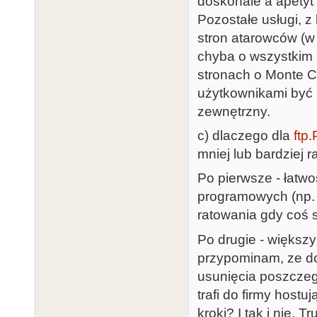
doskonale a apetyt
Pozostałe usługi, z
stron atarowców (w 
chyba o wszystkim -
stronach o Monte C
użytkownikami być
zewnętrzny.
c) dlaczego dla
ftp
mniej lub bardziej r
Po pierwsze - łatw
programowych (np. 
ratowania gdy coś 
Po drugie - większy
przypominam, ze do
usunięcia poszczeg
trafi do firmy hostu
kroki? I tak i nie. 