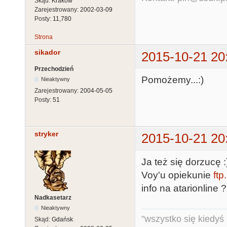
Skąd:
Kraków
Zarejestrowany:
2002-03-09
Posty:
11,780
Strona
sikador
2015-10-21 20
Przechodzień
Pomożemy...:)
Nieaktywny
Zarejestrowany:
2004-05-05
Posty:
51
stryker
2015-10-21 20
Ja też się dorzucę :
Voy'u opiekunie
ftp
info na atarionline ?
Nadkasetarz
Nieaktywny
"wszystko się kiedyś k
Skąd:
Gdańsk