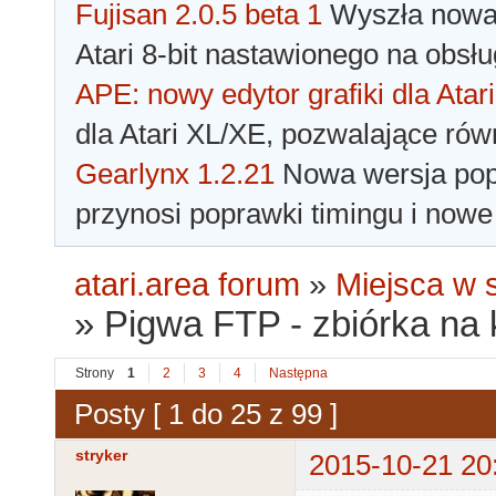
Fujisan 2.0.5 beta 1
Wyszła nowa 
Atari 8-bit nastawionego na obsłu
APE: nowy edytor grafiki dla Atari
dla Atari XL/XE, pozwalające rów
Gearlynx 1.2.21
Nowa wersja popu
przynosi poprawki timingu i nowe
atari.area forum
»
Miejsca w s
»
Pigwa FTP - zbiórka na k
Strony
1
2
3
4
Następna
Posty [ 1 do 25 z 99 ]
stryker
2015-10-21 20