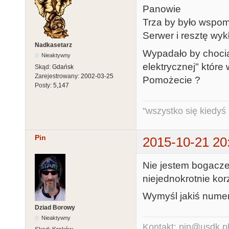
Panowie
Trza by było wspom
Serwer i resztę wykł
Nadkasetarz
Wypadało by chociaż
Nieaktywny
elektrycznej" któr
Skąd:
Gdańsk
Zarejestrowany:
2002-03-25
Pomożecie ?
Posty:
5,147
"wszystko się kiedyś k
Pin
2015-10-21 20
Nie jestem bogacze
niejednokrotnie kor
Wymyśl jakiś numer 
Dziad Borowy
Nieaktywny
Kontakt: pin@usdk.p