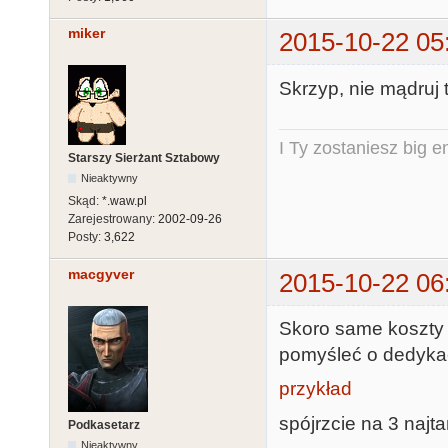
miker
2015-10-22 05
Skrzyp, nie mądruj ty
I Ty zostaniesz big e
Starszy Sierżant Sztabowy
Nieaktywny
Skąd:
*.waw.pl
Zarejestrowany:
2002-09-26
Posty:
3,622
macgyver
2015-10-22 06
Skoro same koszty e
pomyśleć o dedyk
przykład
spójrzcie na 3 najt
Podkasetarz
Nieaktywny