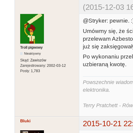
(2015-12-03 16
@Stryker: pewnie. :
Umówmy się, że ści
przelewam Azbestow
już się zaksięgował
Troll pigwowy
Nieaktywny
Po wykonaniu prze
Skąd:
Zawiszów
uzbieraną kwotę.
Zarejestrowany:
2002-03-12
Posty:
1,783
Powszechnie wiadomo,
elektronika.
Terry Pratchett - Ró
Bluki
2015-10-21 22