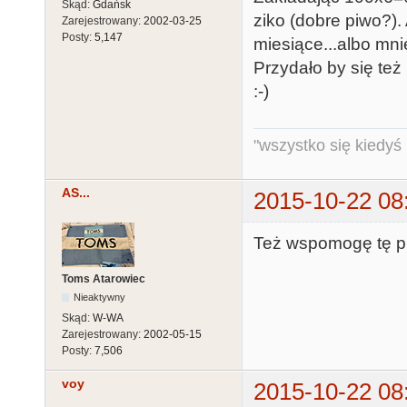
Skąd:
Gdańsk
ziko (dobre piwo?).
Zarejestrowany:
2002-03-25
Posty:
5,147
miesiące...albo mnie
Przydało by się też 
:-)
"wszystko się kiedyś k
AS...
2015-10-22 08
Też wspomogę tę pię
Toms Atarowiec
Nieaktywny
Skąd:
W-WA
Zarejestrowany:
2002-05-15
Posty:
7,506
voy
2015-10-22 08