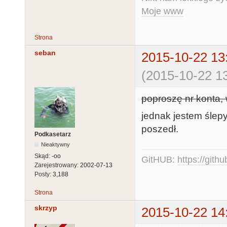
Moje www
Strona
seban
2015-10-22 13
(2015-10-22 13
poproszę nr konta
jednak jestem ślep
poszedł.
Podkasetarz
Nieaktywny
Skąd:
-oo
GitHUB:
https://gith
Zarejestrowany:
2002-07-13
Posty:
3,188
Strona
skrzyp
2015-10-22 14