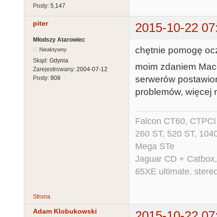
Posty:
5,147
piter
2015-10-22 07
Młodszy Atarowiec
chętnie pomogę oc
Nieaktywny
Skąd:
Gdynia
moim zdaniem Macg
Zarejestrowany:
2004-07-12
serwerów postawion
Posty:
908
problemów, więcej m
Falcon CT60, CTPCI 
260 ST, 520 ST, 104
Mega STe
Jaguar CD + Catbox,
65XE ultimate, ster
Strona
Adam Klobukowski
2015-10-22 07