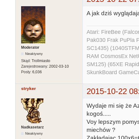
A jak dziś wyglądaj
Atari: FireBee (Fal
Pak030 Frak PuPla
SC1435) (1040STFM
Moderator
Nieaktywny
RAM CosmosEx NetU
Skąd:
Trollmiasto
SM125) (65XE Rapi
Zarejestrowany:
2002-03-10
SkunkBoard GameCart
Posty:
6,036
stryker
2015-10-22 08
Wydaje mi się że Az
kogoś.....
Voy lepszym pomysł
Nadkasetarz
miechów ?
Nieaktywny
Zakładając 100x6=