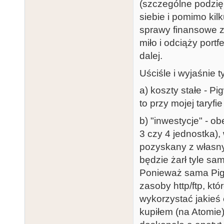
(szczególne podzię
siebie i pomimo kilk
sprawy finansowe za
miło i odciąży portf
dalej.
Uściśle i wyjaśnie t
a) koszty stałe - 
to przy mojej taryfi
b) "inwestycje" - o
3 czy 4 jednostka),
pozyskany z własnyc
będzie żarł tyle sam
Ponieważ sama Pigw
zasoby http/ftp, k
wykorzystać jakieś
kupiłem (na Atomie)