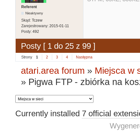
Referent
Nieaktywny
Skąd:
Tczew
Zarejestrowany:
2015-01-11
Posty:
492
Posty [ 1 do 25 z 99 ]
Strony
1
2
3
4
Następna
atari.area forum
»
Miejsca w s
»
Pigwa FTP - zbiórka na kosz
Currently installed
7 official extens
Wygenero