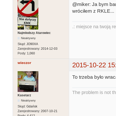
@miker: Ja bym bard
wróciłem z RKLE...
.: miejsce na twoją r
Najmłodszy Atarowiec
Nieaktywny
Skąd:
JO90XA
Zarejestrowany:
2014-12-03
Posty:
1,060
wieczor
2015-10-22 15
To trzeba było wrac
The problem is not th
Kasetarz
Nieaktywny
Skąd:
Gdańsk
Zarejestrowany:
2007-10-21
Posty:
4,412