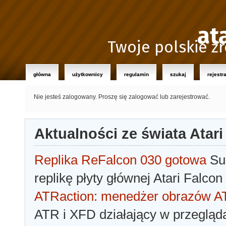
at
Twoje polskie źr
główna
użytkownicy
regulamin
szukaj
rejestr
Nie jesteś zalogowany.
Proszę się zalogować lub zarejestrować.
Aktualności ze świata Atari
Replika ReFalcon 030 gotowa
Sua
replikę płyty głównej Atari Falcon
ATRaction: menedżer obrazów 
ATR i XFD działający w przegląda