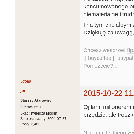
konsumowanego prz
niematerialne i tru
I na tym chciałbym
Dziękuję za uwagę, 
Chcesz wesprzeć
ft
||
buycoffee
||
paypal
Pomożecie?...
Strona
jer
2015-10-22 11
Starszy Atarowiec
Oj tam, milionerem
Nieaktywny
Skąd:
Twierdza Modlin
przędzie, ale trosz
Zarejestrowany:
2004-07-27
Posty:
2,486
Nikt nam lekkiego życ