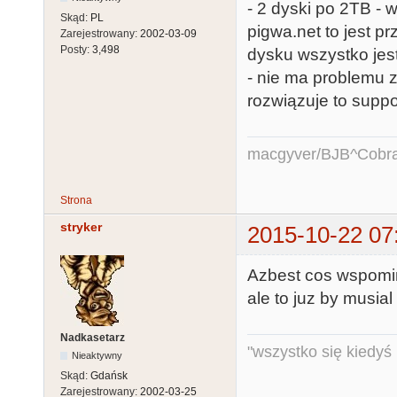
- 2 dyski po 2TB - 
Skąd:
PL
pigwa.net to jest pr
Zarejestrowany:
2002-03-09
Posty:
3,498
dysku wszystko jes
- nie ma problemu z
rozwiązuje to supp
macgyver/BJB^Cobr
Strona
stryker
2015-10-22 07
Azbest cos wspomin
ale to juz by musia
Nadkasetarz
"wszystko się kiedyś k
Nieaktywny
Skąd:
Gdańsk
Zarejestrowany:
2002-03-25