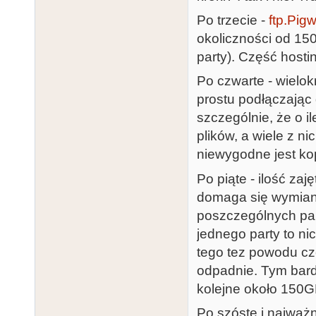
Po trzecie -
ftp.Pig
okoliczności od 1
party). Część host
Po czwarte - wielok
prostu podłączając 
szczególnie, że o i
plików, a wiele z 
niewygodne jest ko
Po piąte - ilość za
domaga się wymiany
poszczególnych part
jednego party to ni
tego tez powodu cz
odpadnie. Tym bardzi
kolejne około 150G
Po szóste i najważn