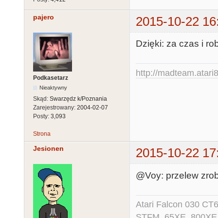
pajero
2015-10-22 16
Dzięki: za czas i ro
http://madteam.atari8
Podkasetarz
Nieaktywny
Skąd:
Swarzędz k/Poznania
Zarejestrowany:
2004-02-07
Posty:
3,093
Strona
Jesionen
2015-10-22 17
@Voy: przelew zrob
Atari Falcon 030 CT
STFM, 65XE, 800XE,