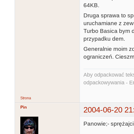
64KB.
Druga sprawa to sp
uruchamiane z zew
Turbo Basica bym d
przypadku dem.
Generalnie moim z
ograniczeń. Cieszm
Aby odpackować teks
odpackowywania - E
Strona
Pin
2004-06-20 21
Panowie;- sprężajci