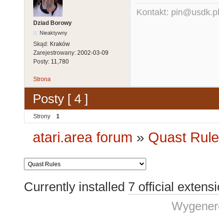
Kontakt: pin@usdk.p
Dziad Borowy
Nieaktywny
Skąd:
Kraków
Zarejestrowany:
2002-03-09
Posty:
11,780
Strona
Posty [ 4 ]
Strony
1
atari.area forum
»
Quast Rul
Currently installed
7 official extens
Wygenero