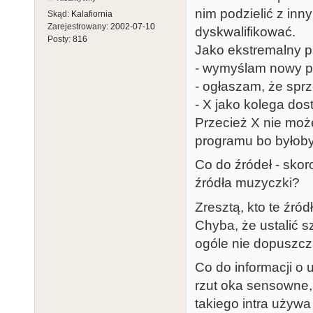
nim podzielić z inn
Skąd:
Kalafiornia
Zarejestrowany:
2002-07-10
dyskwalifikować.
Posty:
816
Jako ekstremalny p
- wymyślam nowy p
- ogłaszam, że spr
- X jako kolega dost
Przecież X nie mo
programu bo byłoby 
Co do źródeł - sko
źródła muzyczki?
Zresztą, kto te źró
Chyba, że ustalić 
ogóle nie dopuszcz
Co do informacji o 
rzut oka sensowne, 
takiego intra używa