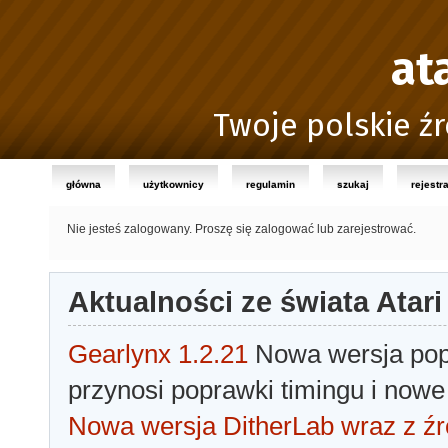
at
Twoje polskie źr
główna
użytkownicy
regulamin
szukaj
rejestr
Nie jesteś zalogowany.
Proszę się zalogować lub zarejestrować.
Aktualności ze świata Atari
Gearlynx 1.2.21
Nowa wersja popu
przynosi poprawki timingu i nowe
Nowa wersja DitherLab wraz z źr