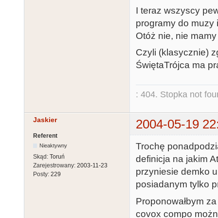
I teraz wszyscy pew
programy do muzy i 
Otóż nie, nie mamy
Czyli (klasycznie) 
ŚwiętaTrójca ma pr
: 404. Stopka not fo
Jaskier
2004-05-19 22
Referent
Trochę ponadpodzia
Nieaktywny
Skąd:
Toruń
definicja na jakim 
Zarejestrowany:
2003-11-23
przyniesie demko u
Posty:
229
posiadanym tylko p
Proponowałbym za 
covox compo można 