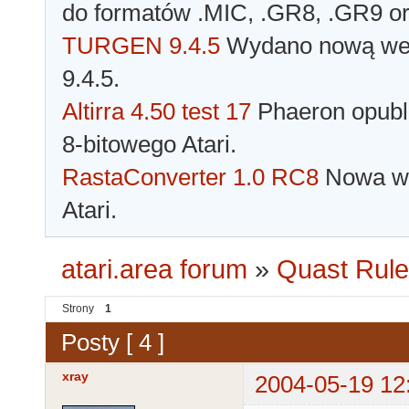
do formatów .MIC, .GR8, .GR9 o
TURGEN 9.4.5
Wydano nową wer
9.4.5.
Altirra 4.50 test 17
Phaeron opubli
8-bitowego Atari.
RastaConverter 1.0 RC8
Nowa wer
Atari.
atari.area forum
»
Quast Rul
Strony
1
Posty [ 4 ]
xray
2004-05-19 12