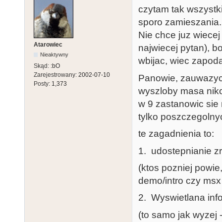
czytam tak wszystki
sporo zamieszania.
Nie chce juz wiecej
Atarowiec
najwiecej pytan), 
Nieaktywny
wbijac, wiec zapodaj
Skąd:
:bO
Zarejestrowany:
2002-07-10
Panowie, zauwazyc 
Posty:
1,373
wyszloby masa nik
w 9 zastanowic sie
tylko poszczegolnyc
te zagadnienia to:
1. udostepnianie z
(ktos pozniej powi
demo/intro czy msx 
2. Wyswietlana inf
(to samo jak wyzej 