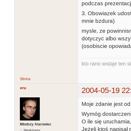
podczas prezentacj
3. Obowiazek udoste
mnie bzdura)
mysle, ze powinnis
dotyczyc albo wszy
(osobiscie opowiada
kto rano wstaje ten s
Strona
eru
2004-05-19 22
Moje zdanie jest o
Wymóg dostarczenia
O ile się uruchamia
Młodszy Atarowiec
Jeżeli ktoś napisał
Nieaktywny