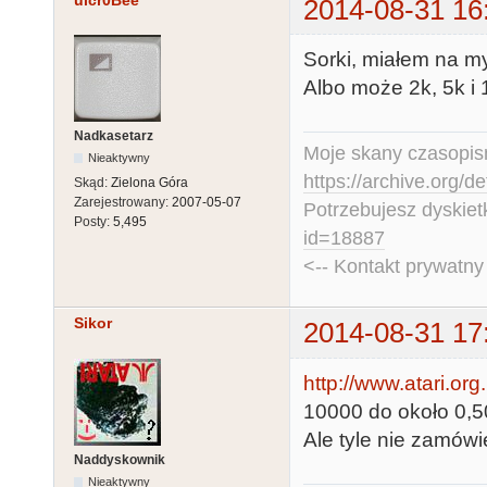
uicr0Bee
2014-08-31 16
Sorki, miałem na myś
Albo może 2k, 5k i 
Nadkasetarz
Moje skany czasopism
Nieaktywny
https://archive.org/d
Skąd:
Zielona Góra
Zarejestrowany:
2007-05-07
Potrzebujesz dyskiet
Posty:
5,495
id=18887
<-- Kontakt prywatn
Sikor
2014-08-31 17
http://www.atari.or
10000 do około 0,5
Ale tyle nie zamówi
Naddyskownik
Nieaktywny