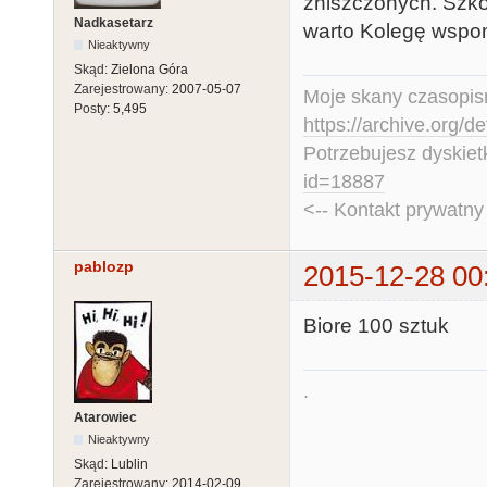
zniszczonych. Szkod
Nadkasetarz
warto Kolegę wspo
Nieaktywny
Skąd:
Zielona Góra
Zarejestrowany:
2007-05-07
Moje skany czasopism
Posty:
5,495
https://archive.org/d
Potrzebujesz dyskiet
id=18887
<-- Kontakt prywatn
pablozp
2015-12-28 00
Biore 100 sztuk
.
Atarowiec
Nieaktywny
Skąd:
Lublin
Zarejestrowany:
2014-02-09