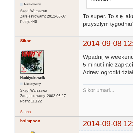
Nieaktywny
Skąd:
Warszawa
To super. To się j
Zarejestrowany:
2012-06-07
Posty:
448
przyszłym tygodniu
Sikor
2014-09-08 12
Wpadnij w weekend 
5 minut i nie zapła
Adres: ogródki dzia
Naddyskownik
Nieaktywny
Sikor umarł...
Skąd:
Warszawa
Zarejestrowany:
2002-06-17
Posty:
11,122
Strona
hsimpson
2014-09-08 12