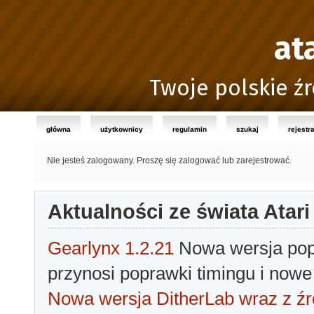
at
Twoje polskie źr
główna
użytkownicy
regulamin
szukaj
rejestr
Nie jesteś zalogowany.
Proszę się zalogować lub zarejestrować.
Aktualności ze świata Atari
Gearlynx 1.2.21
Nowa wersja popu
przynosi poprawki timingu i nowe
Nowa wersja DitherLab wraz z źr