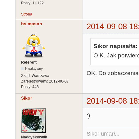
Posty:
11,122
Strona
hsimpson
2014-09-08 18
Sikor napisał/a:
O.K. Jak potwierd
Referent
Nieaktywny
OK. Do zobaczenia w
Skąd:
Warszawa
Zarejestrowany:
2012-06-07
Posty:
448
Sikor
2014-09-08 18
:)
Sikor umarł...
Naddyskownik