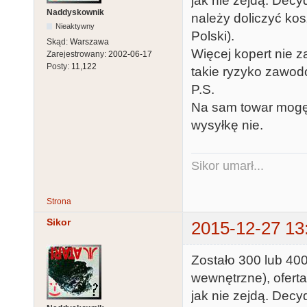
jak nie zejdą. Decy
Naddyskownik
należy doliczyć kosz
Nieaktywny
Polski).
Skąd:
Warszawa
Więcej kopert nie z
Zarejestrowany:
2002-06-17
Posty:
11,122
takie ryzyko zawod
P.S.
Na sam towar mogę 
wysyłkę nie.
Sikor umarł...
Strona
Sikor
2015-12-27 13
Zostało 300 lub 400
wewnętrzne), ofert
jak nie zejdą. Decy