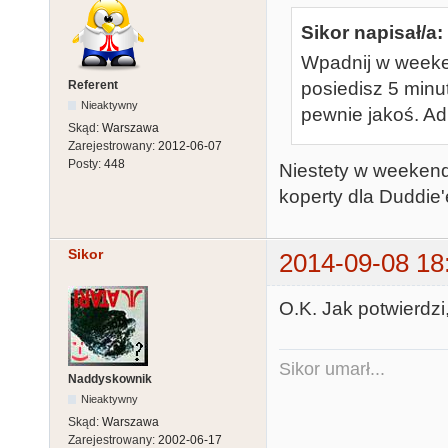
Sikor napisał/a:
Wpadnij w weeken
Referent
posiedisz 5 minut
Nieaktywny
pewnie jakoś. Adr
Skąd:
Warszawa
Zarejestrowany:
2012-06-07
Posty:
448
Niestety w weekend
koperty dla Duddie
Sikor
2014-09-08 18
O.K. Jak potwierdzi
Sikor umarł...
Naddyskownik
Nieaktywny
Skąd:
Warszawa
Zarejestrowany:
2002-06-17