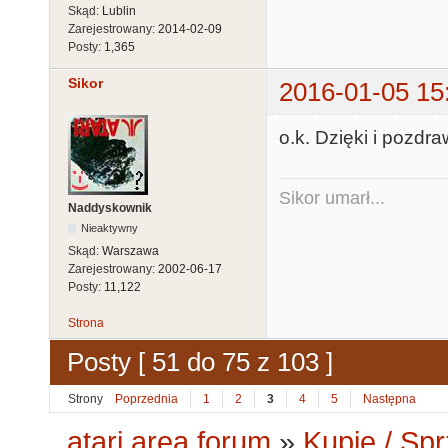
Skąd:
Lublin
Zarejestrowany:
2014-02-09
Posty:
1,365
Sikor
2016-01-05 15
o.k. Dzięki i pozdr
Sikor umarł...
Naddyskownik
Nieaktywny
Skąd:
Warszawa
Zarejestrowany:
2002-06-17
Posty:
11,122
Strona
Posty [ 51 do 75 z 103 ]
Strony
Poprzednia
1
2
3
4
5
Następna
atari.area forum
»
Kupię / Sp