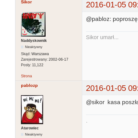
Sikor
2016-01-05 09
@pabloz: poproszę 
Sikor umarł...
Naddyskownik
Nieaktywny
Skąd:
Warszawa
Zarejestrowany:
2002-06-17
Posty:
11,122
Strona
pablozp
2016-01-05 09
@sikor kasa poszł
.
Atarowiec
Nieaktywny