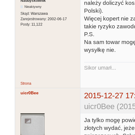
Naddyskownik
należy doliczyć kosz
Nieaktywny
Polski).
Skąd:
Warszawa
Więcej kopert nie z
Zarejestrowany:
2002-06-17
Posty:
11,122
takie ryzyko zawod
P.S.
Na sam towar mogę 
wysyłkę nie.
Sikor umarł...
Strona
uicr0Bee
2015-12-27 17
uicr0Bee (2015
Ja tylko mogę powie
złotych wydać, jeżel