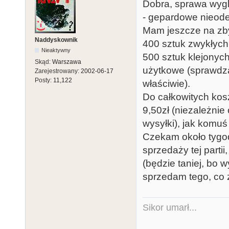
Dobra, sprawa wygl
- gepardowe nieodeb
Mam jeszcze na zb
Naddyskownik
400 sztuk zwykłych,
Nieaktywny
500 sztuk klejonych
Skąd:
Warszawa
użytkowe (sprawdza
Zarejestrowany:
2002-06-17
Posty:
11,122
właściwie).
Do całkowitych kos
9,50zł (niezależnie
wysyłki), jak komuś
Czekam około tygodn
sprzedaży tej partii
(będzie taniej, bo w
sprzedam tego, co 
Sikor umarł...