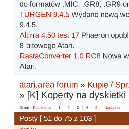
do formatów .MIC, .GR8, .GR9 o
TURGEN 9.4.5
Wydano nową wer
9.4.5.
Altirra 4.50 test 17
Phaeron opubli
8-bitowego Atari.
RastaConverter 1.0 RC8
Nowa wer
Atari.
atari.area forum
»
Kupię / Sp
»
[K] Koperty na dyskietki
Strony
Poprzednia
1
2
3
4
5
Następna
Posty [ 51 do 75 z 103 ]