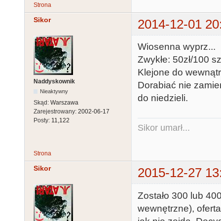
Strona
Sikor
2014-12-01 20
Wiosenna wyprz...
Zwykłe: 50zł/100 s
Klejone do wewnątr
Naddyskownik
Dorabiać nie zamie
Nieaktywny
do niedzieli.
Skąd:
Warszawa
Zarejestrowany:
2002-06-17
Posty:
11,122
Sikor umarł...
Strona
Sikor
2015-12-27 13
Zostało 300 lub 400
wewnętrzne), ofert