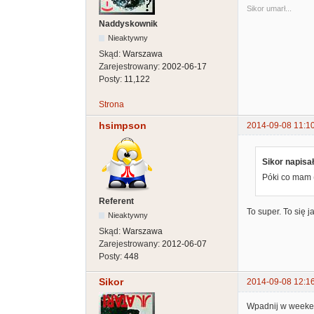
Sikor umarł...
Naddyskownik
Nieaktywny
Skąd:
Warszawa
Zarejestrowany:
2002-06-17
Posty:
11,122
Strona
hsimpson
2014-09-08 11:1
Sikor napisał
Póki co mam 
Referent
To super. To się
Nieaktywny
Skąd:
Warszawa
Zarejestrowany:
2012-06-07
Posty:
448
Sikor
2014-09-08 12:1
Wpadnij w weekend