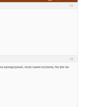
51
52
na wynegocjować, może nawet ciut taniej. Ale tyle nie