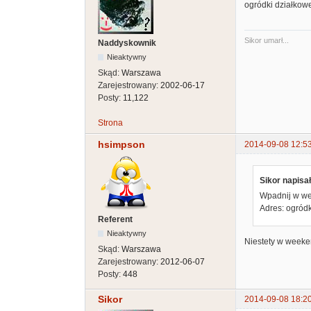
ogródki działkowe
Sikor umarł...
Naddyskownik
Nieaktywny
Skąd:
Warszawa
Zarejestrowany:
2002-06-17
Posty:
11,122
Strona
hsimpson
2014-09-08 12:5
Sikor napisał
Wpadnij w wee
Adres: ogródk
Referent
Nieaktywny
Niestety w weeke
Skąd:
Warszawa
Zarejestrowany:
2012-06-07
Posty:
448
Sikor
2014-09-08 18:2