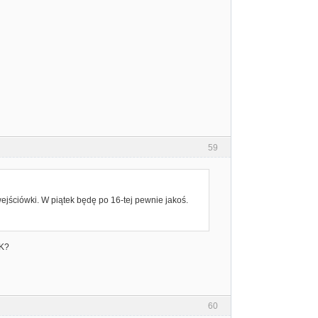
59
ejściówki. W piątek będę po 16-tej pewnie jakoś.
OK?
60