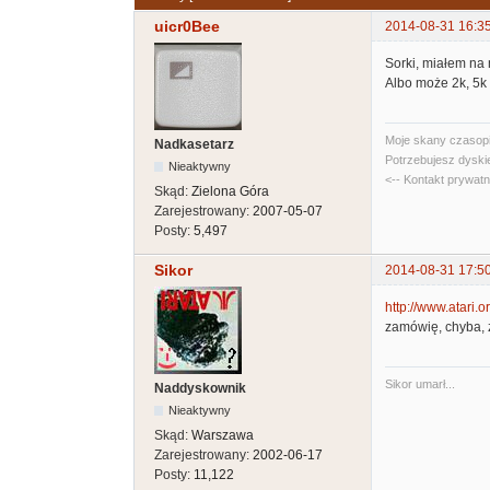
uicr0Bee
2014-08-31 16:3
Sorki, miałem na m
Albo może 2k, 5k 
Moje skany czasopi
Nadkasetarz
Potrzebujesz dyski
Nieaktywny
<-- Kontakt prywat
Skąd:
Zielona Góra
Zarejestrowany:
2007-05-07
Posty:
5,497
Sikor
2014-08-31 17:5
http://www.atari.
zamówię, chyba, 
Sikor umarł...
Naddyskownik
Nieaktywny
Skąd:
Warszawa
Zarejestrowany:
2002-06-17
Posty:
11,122