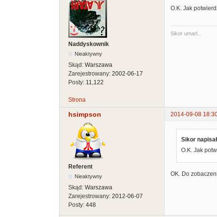
O.K. Jak potwierdz
Sikor umarł...
Naddyskownik
Nieaktywny
Skąd:
Warszawa
Zarejestrowany:
2002-06-17
Posty:
11,122
Strona
hsimpson
2014-09-08 18:3
Sikor napisał
O.K. Jak potwi
Referent
OK. Do zobaczenia
Nieaktywny
Skąd:
Warszawa
Zarejestrowany:
2012-06-07
Posty:
448