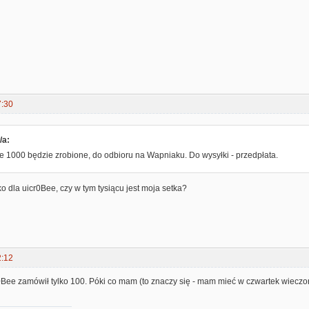
7:30
/a:
 1000 będzie zrobione, do odbioru na Wapniaku. Do wysyłki - przedpłata.
ko dla uicr0Bee, czy w tym tysiącu jest moja setka?
2:12
cr0Bee zamówił tylko 100. Póki co mam (to znaczy się - mam mieć w czwartek wiecz