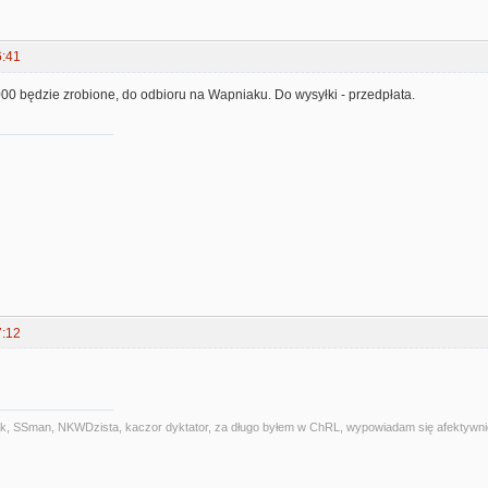
6:41
00 będzie zrobione, do odbioru na Wapniaku. Do wysyłki - przedpłata.
7:12
alniak, SSman, NKWDzista, kaczor dyktator, za długo byłem w ChRL, wypowiadam się afektywni