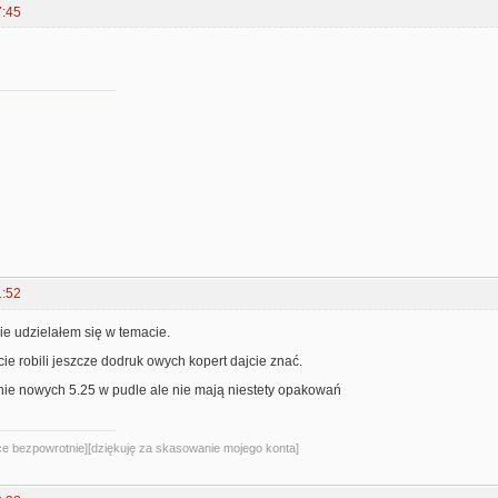
7:45
1:52
nie udzielałem się w temacie.
cie robili jeszcze dodruk owych kopert dajcie znać.
ie nowych 5.25 w pudle ale nie mają niestety opakowań
sce bezpowrotnie][dziękuję za skasowanie mojego konta]