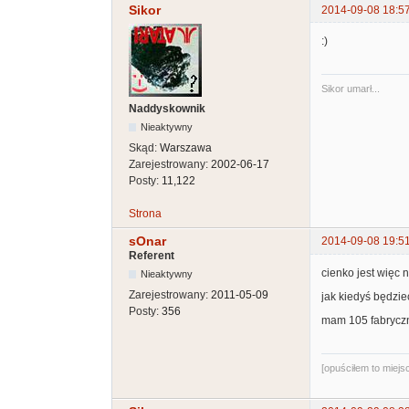
Sikor
2014-09-08 18:5
:)
Sikor umarł...
Naddyskownik
Nieaktywny
Skąd:
Warszawa
Zarejestrowany:
2002-06-17
Posty:
11,122
Strona
sOnar
2014-09-08 19:5
Referent
cienko jest więc 
Nieaktywny
Zarejestrowany:
2011-05-09
jak kiedyś będzie
Posty:
356
mam 105 fabryczn
[opuściłem to miej