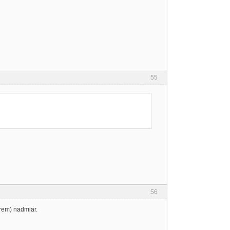
55
56
orem) nadmiar.