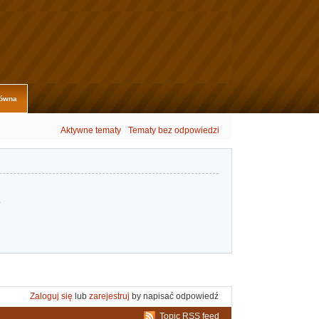
łówna
Aktywne tematy
Tematy bez odpowiedzi
.
Zaloguj się
lub
zarejestruj
by napisać odpowiedź
Topic RSS feed