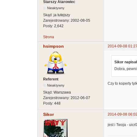
Starszy Atarowiec
Nieaktywny
Skąd:
ja tutejszy
Zarejestrowany:
2002-08-05
Posty:
2,642
Strona
hsimpson
2014-09-08 01:2
Sikor napisał
Dobra, pewnie
Referent
Czy to koperty tyl
Nieaktywny
Skąd:
Warszawa
Zarejestrowany:
2012-06-07
Posty:
448
Sikor
2014-09-08 06:0
jest i Twoja - ui