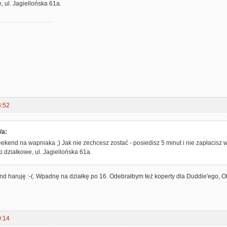
, ul. Jagiellońska 61a.
3:52
/a:
kend na wapniaka ;) Jak nie zechcesz zostać - posiedisz 5 minut i nie zapłacisz w
i działkowe, ul. Jagiellońska 61a.
nd haruję :-(. Wpadnę na działkę po 16. Odebrałbym też koperty dla Duddie'ego, 
0:14