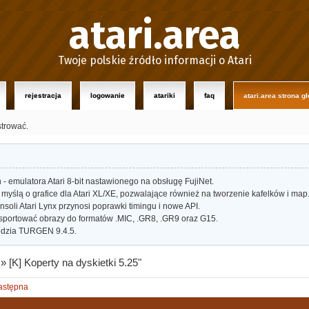
atari.area
Twoje polskie źródło informacji o Atari
rejestracja
logowanie
atariki
faq
atari.area strona g
strować.
- emulatora Atari 8-bit nastawionego na obsługę FujiNet.
myślą o grafice dla Atari XL/XE, pozwalające również na tworzenie kafelków i map
oli Atari Lynx przynosi poprawki timingu i nowe API.
portować obrazy do formatów .MIC, .GR8, .GR9 oraz G15.
dzia TURGEN 9.4.5.
»
[K] Koperty na dyskietki 5.25"
astępna