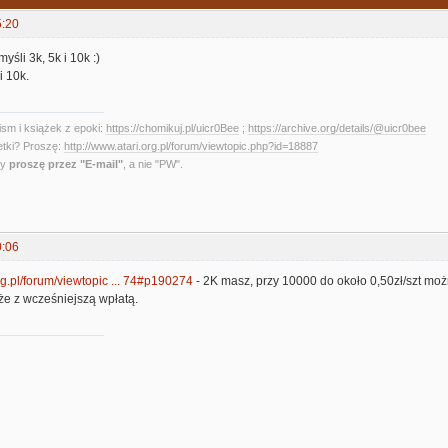
5:20
yśli 3k, 5k i 10k :)
i 10k.
sm i książek z epoki:
https://chomikuj.pl/uicr0Bee
;
https://archive.org/details/@uicr0bee
etki? Proszę:
http://www.atari.org.pl/forum/viewtopic.php?id=18887
ny
proszę przez "E-mail"
, a nie "PW".
0:06
org.pl/forum/viewtopic ... 74#p190274
- 2K masz, przy 10000 do około 0,50zł/szt moż
że z wcześniejszą wpłatą.