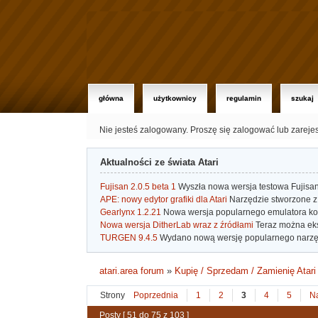
główna
użytkownicy
regulamin
szukaj
Nie jesteś zalogowany.
Proszę się zalogować lub zareje
Aktualności ze świata Atari
Fujisan 2.0.5 beta 1
Wyszła nowa wersja testowa Fujisan 
APE: nowy edytor grafiki dla Atari
Narzędzie stworzone z 
Gearlynx 1.2.21
Nowa wersja popularnego emulatora kons
Nowa wersja DitherLab wraz z źródłami
Teraz można eks
TURGEN 9.4.5
Wydano nową wersję popularnego narzę
atari.area forum
»
Kupię / Sprzedam / Zamienię Atari
Strony
Poprzednia
1
2
3
4
5
N
Posty [ 51 do 75 z 103 ]