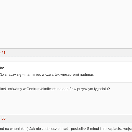
0:21
/a:
(to znaczy się - mam mieć w czwartek wieczorem) nadmiar.
 jakoś umówimy w Centrum/okolicach na odbiór w przyszłym tygodniu?
6:50
 na wapniaka ;) Jak nie zechcesz zostać - posiedisz 5 minut i nie zapłacisz wejśc