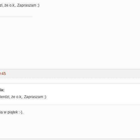
i, że o.k,. Zapraszam :)
0:45
/a:
erdzi, że o.k,. Zapraszam :)
 w piątek :-).