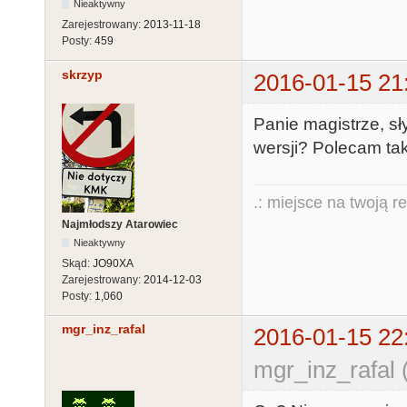
Nieaktywny
Zarejestrowany:
2013-11-18
Posty:
459
skrzyp
2016-01-15 21
Panie magistrze, sł
wersji? Polecam taki
.: miejsce na twoją r
Najmłodszy Atarowiec
Nieaktywny
Skąd:
JO90XA
Zarejestrowany:
2014-12-03
Posty:
1,060
mgr_inz_rafal
2016-01-15 22
mgr_inz_rafal 