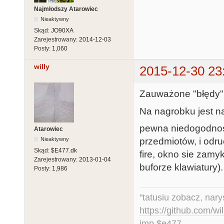
Najmłodszy Atarowiec
Nieaktywny
Skąd:
JO90XA
Zarejestrowany:
2014-12-03
Posty:
1,060
willy
2015-12-30 23
Zauważone "błędy"
Na nagrobku jest n
pewna niedogodność
Atarowiec
przedmiotów, i odr
Nieaktywny
Skąd:
$E477.dk
fire, okno sie zam
Zarejestrowany:
2013-01-04
buforze klawiatury).
Posty:
1,986
"tatusiu zobacz, nar
https://github.com/
jmp $e477