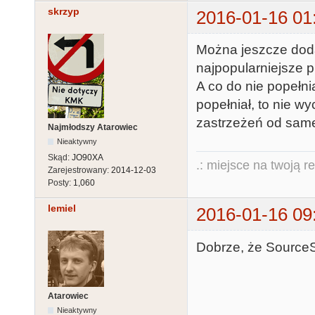
skrzyp
2016-01-16 01
Można jeszcze doda
najpopularniejsze p
A co do nie popełnia
popełniał, to nie wy
zastrzeżeń od sam
Najmłodszy Atarowiec
Nieaktywny
Skąd:
JO90XA
.: miejsce na twoją r
Zarejestrowany:
2014-12-03
Posty:
1,060
lemiel
2016-01-16 09
Dobrze, że SourceS
Atarowiec
Nieaktywny