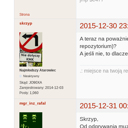
Strona
skrzyp
2015-12-30 23
A teraz na poważnie
repozytorium)?
A jeśli nie, to dlac
.: miejsce na twoją r
Najmłodszy Atarowiec
Nieaktywny
Skąd:
JO90XA
Zarejestrowany:
2014-12-03
Posty:
1,060
mgr_inz_rafal
2015-12-31 00
Skrzyp,
Od odgrywania muzy