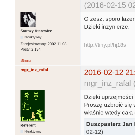
(2016-02-15 02
O zesz, sporo lazen
Dzieki inzynierze.
Starszy Atarowiec
Nieaktywny
http://tiny.pl/hj18s
Zarejestrowany:
2002-11-08
Posty:
2,134
Strona
mgr_inz_rafal
2016-02-12 21
mgr_inz_rafal 
Dzięki uprzejmości
Proszę uzbroić się
właśnie wtedy cała
Duszpasterz Jan
Referent
02-12)
Nieaktywny