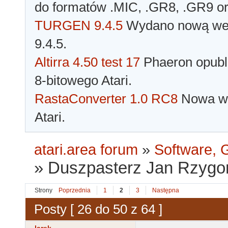
do formatów .MIC, .GR8, .GR9 o
TURGEN 9.4.5
Wydano nową wer
9.4.5.
Altirra 4.50 test 17
Phaeron opubli
8-bitowego Atari.
RastaConverter 1.0 RC8
Nowa wer
Atari.
atari.area forum
»
Software, G
»
Duszpasterz Jan Rzygo
Strony
Poprzednia
1
2
3
Następna
Posty [ 26 do 50 z 64 ]