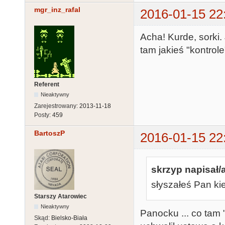
mgr_inz_rafal
2016-01-15 22
Acha! Kurde, sorki.
tam jakieś "kontrole"
Referent
Nieaktywny
Zarejestrowany:
2013-11-18
Posty:
459
BartoszP
2016-01-15 22
skrzyp napisał/a
słyszałeś Pan ki
Starszy Atarowiec
Nieaktywny
Panocku ... co tam 
Skąd:
Bielsko-Biała