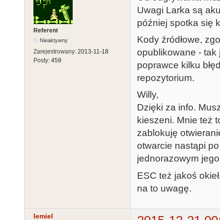
Uwagi Larka są akur
później spotka się k
Referent
Kody źródłowe, zgo
Nieaktywny
opublikowane - tak 
Zarejestrowany:
2013-11-18
Posty:
459
poprawce kilku błęd
repozytorium.
Willy,
Dzięki za info. Mu
kieszeni. Mnie też 
zablokuję otwieran
otwarcie nastąpi po
jednorazowym jego
ESC też jakoś okieł
na to uwagę.
lemiel