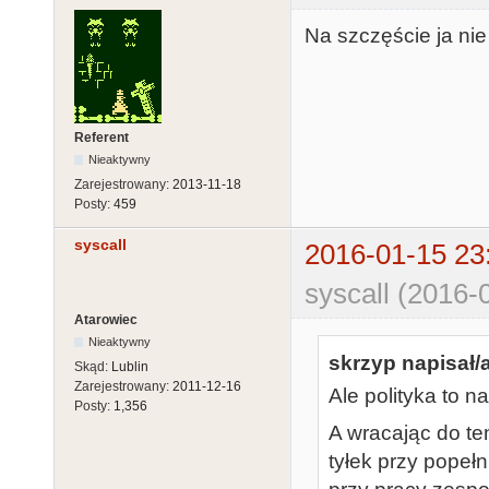
Na szczęście ja ni
Referent
Nieaktywny
Zarejestrowany:
2013-11-18
Posty:
459
syscall
2016-01-15 23
syscall (2016-
Atarowiec
Nieaktywny
skrzyp napisał/a
Skąd:
Lublin
Zarejestrowany:
2011-12-16
Ale polityka to n
Posty:
1,356
A wracając do te
tyłek przy popeł