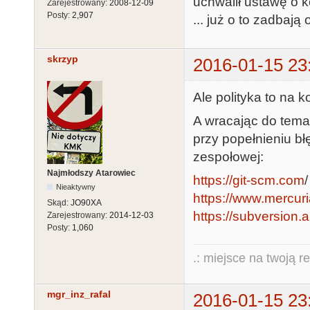
uchwalił ustawę o k
Zarejestrowany:
2008-12-09
Posty:
2,907
... już o to zadbają 
skrzyp
2016-01-15 23
Ale polityka to na k
A wracając do temat
przy popełnieniu b
zespołowej:
Najmłodszy Atarowiec
https://git-scm.com
/
Nieaktywny
https://www.mercuri
Skąd:
JO90XA
https://subversion.
Zarejestrowany:
2014-12-03
Posty:
1,060
.: miejsce na twoją r
mgr_inz_rafal
2016-01-15 23