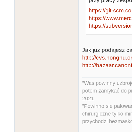
przy pracy zespo
https://git-scm.c
https://www.merc
https://subversi
Jak juz podajesz cal
http://cvs.nongnu.o
http://bazaar.canon
"Was powinny uzbroj
potem zamykać do pi
2021
"Powinno się pałować 
chirurgiczne tylko mi
przychodzi bezmaskow