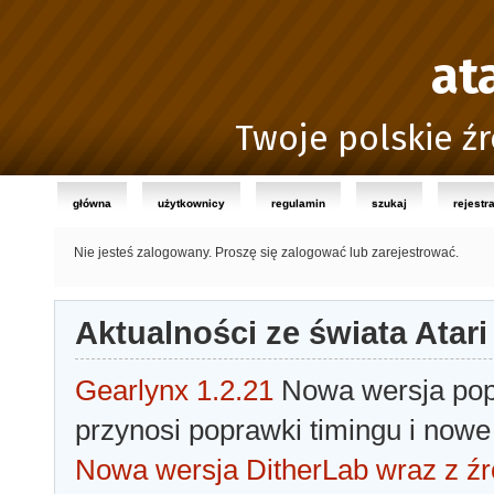
at
Twoje polskie źr
główna
użytkownicy
regulamin
szukaj
rejestr
Nie jesteś zalogowany.
Proszę się zalogować lub zarejestrować.
Aktualności ze świata Atari
Gearlynx 1.2.21
Nowa wersja popu
przynosi poprawki timingu i nowe
Nowa wersja DitherLab wraz z źr