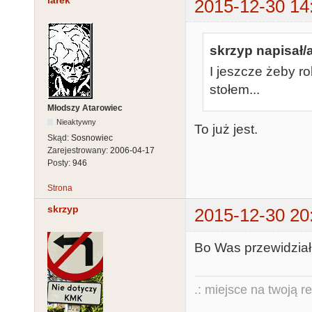
larek
2015-12-30 14
skrzyp napisał/a
I jeszcze żeby r
stołem...
Młodszy Atarowiec
Nieaktywny
To już jest.
Skąd:
Sosnowiec
Zarejestrowany:
2006-04-17
Posty:
946
Strona
skrzyp
2015-12-30 20
Bo Was przewidział
.: miejsce na twoją r