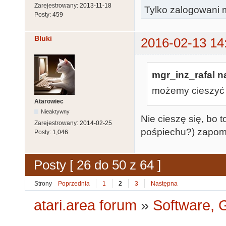
Zarejestrowany:
2013-11-18
Tylko zalogowani m
Posty:
459
Bluki
2016-02-13 14
mgr_inz_rafal na
możemy cieszyć 
Atarowiec
Nieaktywny
Nie cieszę się, bo 
Zarejestrowany:
2014-02-25
pośpiechu?) zapomn
Posty:
1,046
Posty [ 26 do 50 z 64 ]
Strony
Poprzednia
1
2
3
Następna
atari.area forum
»
Software, G