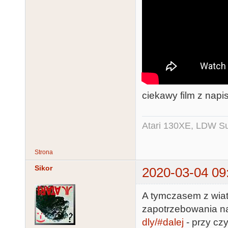
ciekawy film z napi
Atari 130XE, LDW Su
Strona
Sikor
2020-03-04 09
A tymczasem z wiat
zapotrzebowania n
dly/#dalej
- przy czy