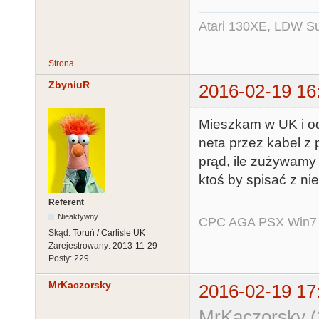
Atari 130XE, LDW Su
Strona
ZbyniuR
2016-02-19 16
Mieszkam w UK i od
neta przez kabel z
prąd, ile zużywamy 
ktoś by spisać z ni
Referent
Nieaktywny
CPC AGA PSX Win7 -
Skąd:
Toruń / Carlisle UK
Zarejestrowany:
2013-11-29
Posty:
229
MrKaczorsky
2016-02-19 17
MrKaczorsky (