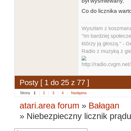
był wyśmiewany.
Co do licznika wart
Wyszłam z koszmaru,
"Im bardziej społecz
którzy ją głoszą." - 
Radio z muzyką z gi
Posty [ 1 do 25 z 77 ]
Strony
1
2
3
4
Następna
atari.area forum
»
Bałagan
»
Niebezpieczny licznik prądu