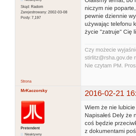
Olaliśmy temat, bo
Skąd:
Radom
niczym nie poparte,
Zarejestrowany:
2002-03-08
pewnie dziennie wy
Posty:
7,197
używając telefonu 
życie "zatruje" Cię l
Czy możecie wyjaśnić
stirlitz@rsha.gov.de
Nie czytam PM. Pros
Strona
MrKaczorsky
2016-02-21 16
Wiem że nie lubicie
Napisałeś Dely że n
coś będzie przeciwk
Pretendent
z dokumentami pośw
Nieaktywny