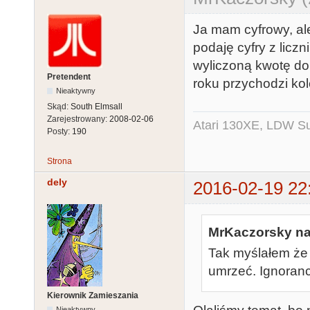
Ja mam cyfrowy, ale
podaję cyfry z licz
wyliczoną kwotę do 
Pretendent
roku przychodzi ko
Nieaktywny
Skąd:
South Elmsall
Zarejestrowany:
2008-02-06
Atari 130XE, LDW Su
Posty:
190
Strona
dely
2016-02-19 22
MrKaczorsky nap
Tak myślałem że 
umrzeć. Ignoranc
Kierownik Zamieszania
Nieaktywny