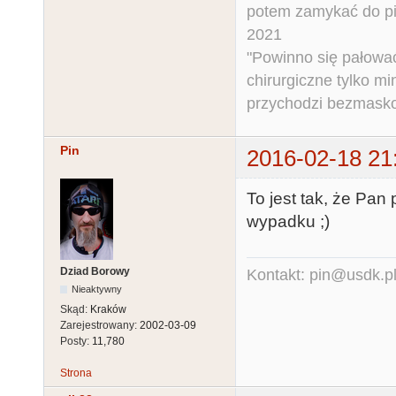
potem zamykać do pi
2021
"Powinno się pałować 
chirurgiczne tylko mi
przychodzi bezmaskow
Pin
2016-02-18 21
To jest tak, że Pan 
wypadku ;)
Dziad Borowy
Kontakt: pin@usdk.p
Nieaktywny
Skąd:
Kraków
Zarejestrowany:
2002-03-09
Posty:
11,780
Strona