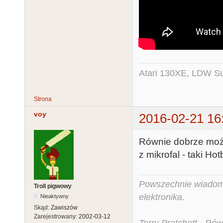
Atari 130XE, LDW Su
Strona
voy
2016-02-21 16
Równie dobrze możem
z mikrofal - taki Ho
Powszechnie wiadomo,
Troll pigwowy
elektronika.
Nieaktywny
Skąd:
Zawiszów
Zarejestrowany:
2002-03-12