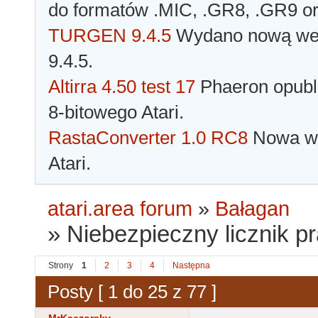
do formatów .MIC, .GR8, .GR9 o
TURGEN 9.4.5
Wydano nową wer
9.4.5.
Altirra 4.50 test 17
Phaeron opubli
8-bitowego Atari.
RastaConverter 1.0 RC8
Nowa wer
Atari.
atari.area forum
»
Bałagan
»
Niebezpieczny licznik p
Strony
1
2
3
4
Następna
Posty [ 1 do 25 z 77 ]