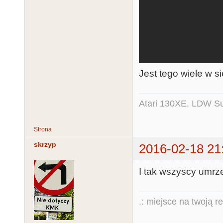
Jest tego wiele w 
Atari 130XE, LDW Su
Strona
skrzyp
2016-02-18 21
I tak wszyscy umrze
.: miejsce na twoją r