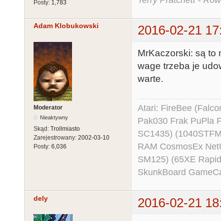
Terry Pratchett - Ró
Posty:
1,783
Adam Klobukowski
2016-02-21 17
MrKaczorski: są to 
wage trzeba je udow
warte.
Atari: FireBee (Fal
Moderator
Nieaktywny
Pak030 Frak PuPla
Skąd:
Trollmiasto
SC1435) (1040STFM
Zarejestrowany:
2002-03-10
RAM CosmosEx NetU
Posty:
6,036
SM125) (65XE Rapi
SkunkBoard GameCart
dely
2016-02-21 18