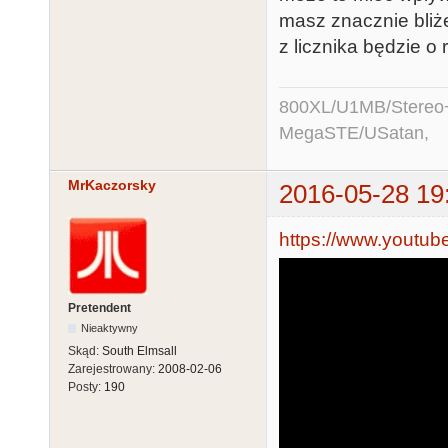
masz znacznie bliże
z licznika będzie o 
800XL/U1MB/Stereo
MegaSTE/USatan,
MrKaczorsky
2016-05-28 19
https://www.yout
Pretendent
Nieaktywny
Skąd:
South Elmsall
Zarejestrowany:
2008-02-06
Posty:
190