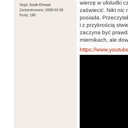
wierzę w ufoludki c
Skąd:
South Elmsall
zaświecić. Nikt nic
Zarejestrowany:
2008-02-06
Posty:
190
posiada. Przeczytał
i z przykrością stw
zaczyna być prawdą.
miernikach, ale do
https://www.youtu