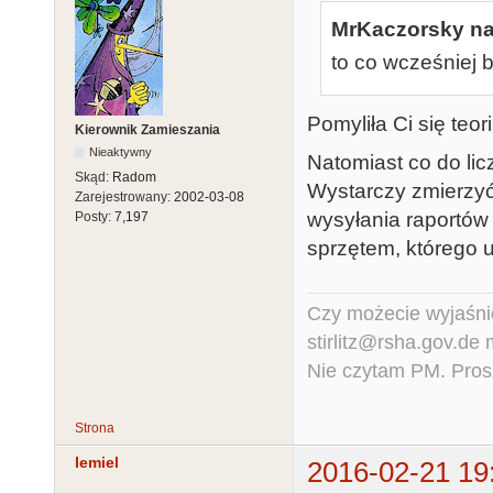
MrKaczorsky nap
to co wcześniej 
Pomyliła Ci się teor
Kierownik Zamieszania
Nieaktywny
Natomiast co do l
Skąd:
Radom
Wystarczy zmierzyć 
Zarejestrowany:
2002-03-08
wysyłania raportów
Posty:
7,197
sprzętem, którego 
Czy możecie wyjaśnić
stirlitz@rsha.gov.de
Nie czytam PM. Pros
Strona
lemiel
2016-02-21 19