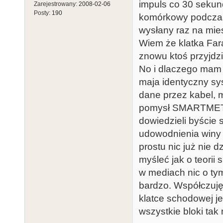
impuls co 30 sekund
Zarejestrowany:
2008-02-06
Posty:
190
komórkowy podczas 
wysłany raz na mie
Wiem że klatka Fara
znowu ktoś przyjdzi
No i dlaczego mam 
maja identyczny sys
dane przez kabel, m
pomysł SMARTMETER
dowiedzieli byście s
udowodnienia winy l
prostu nic już nie d
myśleć jak o teorii
w mediach nic o tym
bardzo. Współczuję
klatce schodowej je
wszystkie bloki tak