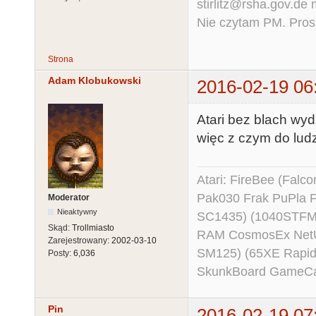
stirlitz@rsha.gov.de
Nie czytam PM. Pros
Strona
Adam Klobukowski
2016-02-19 06
Atari bez blach wydz
więc z czym do ludz
Atari: FireBee (Fal
Pak030 Frak PuPla
Moderator
Nieaktywny
SC1435) (1040STFM
Skąd:
Trollmiasto
RAM CosmosEx NetU
Zarejestrowany:
2002-03-10
SM125) (65XE Rapi
Posty:
6,036
SkunkBoard GameCart
Pin
2016-02-19 07