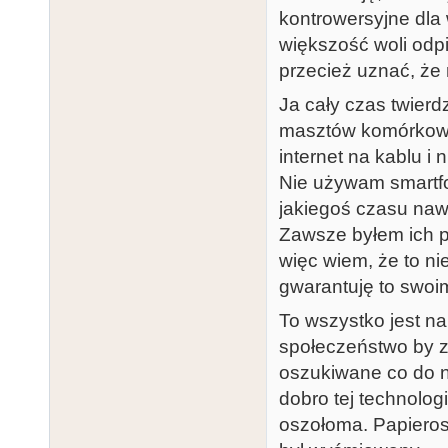
kontrowersyjne dla 
większość woli odpie
przecież uznać, że
Ja cały czas twierdz
masztów komórkowy
internet na kablu i
Nie używam smartfo
jakiegoś czasu naw
Zawsze byłem ich p
więc wiem, że to n
gwarantuję to swo
To wszystko jest na
społeczeństwo by za
oszukiwane co do n
dobro tej technolog
oszołoma. Papierosy