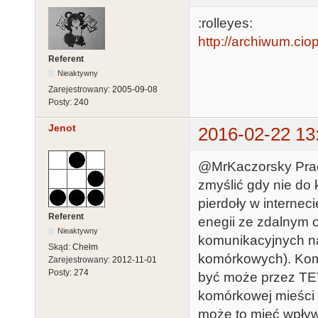
:rolleyes:
http://archiwum.cio
Referent
Nieaktywny
Zarejestrowany:
2005-09-08
Posty:
240
Jenot
2016-02-22 13
@MrKaczorsky Pracuj
zmyślić gdy nie do 
pierdoły w interneci
Referent
enegii ze zdalnym 
Nieaktywny
komunikacyjnych na
Skąd:
Chełm
komórkowych). Kom
Zarejestrowany:
2012-11-01
Posty:
274
być może przez TET
komórkowej mieści s
może to mieć wpływ