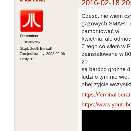
MrKaczorsky
2016-02-18 20
Cześć, nie wiem czy
gazowych SMART ME
zamontować w
Pretendent
kwietniu, ale odmów
Nieaktywny
Z tego co wiem w P
Skąd:
South Elmsall
zainstalowane w 80
Zarejestrowany:
2008-02-06
Posty:
190
że
są bardzo groźne dl
ludzi o tym nie wie,
obejrzyjcie wszystk
https://feminalibera
https://www.youtu