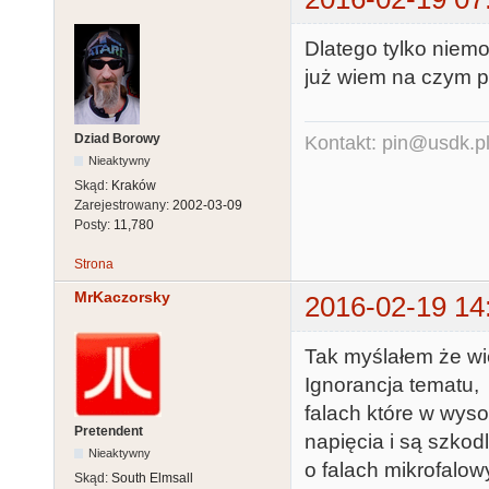
Dlatego tylko niem
już wiem na czym po
Dziad Borowy
Kontakt: pin@usdk.p
Nieaktywny
Skąd:
Kraków
Zarejestrowany:
2002-03-09
Posty:
11,780
Strona
MrKaczorsky
2016-02-19 14
Tak myślałem że wi
Ignorancja tematu
falach które w wys
Pretendent
napięcia i są szkod
Nieaktywny
o falach mikrofalowy
Skąd:
South Elmsall