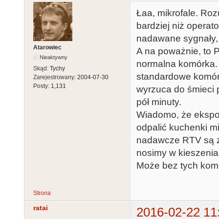
Łaa, mikrofale. R
bardziej niż opera
nadawane sygnały, 
Atarowiec
A na poważnie, to 
Nieaktywny
normalna komórka. 
Skąd:
Tychy
standardowe komórk
Zarejestrowany:
2004-07-30
Posty:
1,131
wyrzuca do śmieci 
pół minuty.
Wiadomo, że ekspozy
odpalić kuchenki m
nadawcze RTV są z 
nosimy w kieszenia
Może bez tych komó
Strona
ratai
2016-02-22 11