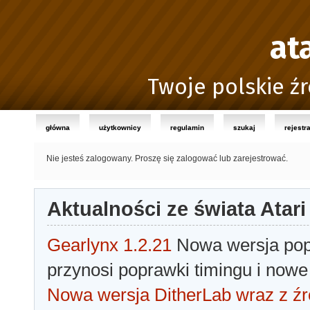
at
Twoje polskie źr
główna
użytkownicy
regulamin
szukaj
rejestr
Nie jesteś zalogowany.
Proszę się zalogować lub zarejestrować.
Aktualności ze świata Atari
Gearlynx 1.2.21
Nowa wersja popu
przynosi poprawki timingu i nowe
Nowa wersja DitherLab wraz z źr