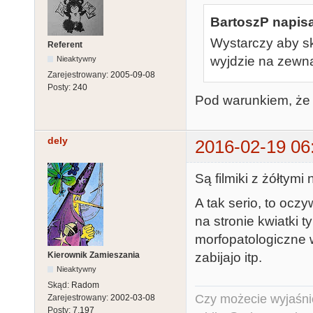
BartoszP napisa
Wystarczy aby sk
Referent
wyjdzie na zewnąt
Nieaktywny
Zarejestrowany:
2005-09-08
Posty:
240
Pod warunkiem, że 
dely
2016-02-19 06
Są filmiki z żółtymi
A tak serio, to ocz
na stronie kwiatki 
morfopatologiczne w 
zabijajo itp.
Kierownik Zamieszania
Nieaktywny
Skąd:
Radom
Czy możecie wyjaśnić
Zarejestrowany:
2002-03-08
Posty:
7,197