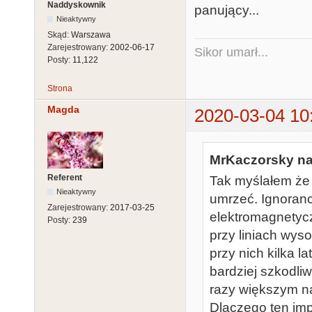
Naddyskownik
panujący...
Nieaktywny
Skąd:
Warszawa
Zarejestrowany:
2002-06-17
Sikor umarł...
Posty:
11,122
Strona
Magda
2020-03-04 10
MrKaczorsky nap
Referent
Tak myślałem że 
Nieaktywny
umrzeć. Ignoran
Zarejestrowany:
2017-03-25
elektromagnetyc
Posty:
239
przy liniach wys
przy nich kilka l
bardziej szkodliw
razy większym n
Dlaczego ten imp