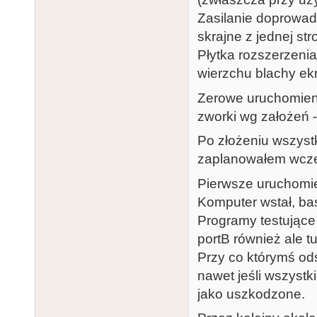
Zasilanie doprowad
skrajne z jednej str
Płytka rozszerzeni
wierzchu blachy ekr
Zerowe uruchomieni
zworki wg założeń 
Po złożeniu wszystk
zaplanowałem wcze
Pierwsze uruchomien
Komputer wstał, basi
Programy testujące
portB również ale t
Przy co którymś od
nawet jeśli wszystk
jako uszkodzone.