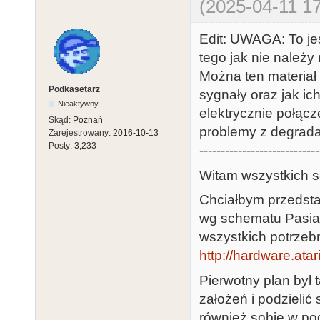
(2025-04-11 17
Edit: UWAGA: To je
tego jak nie należy 
Można ten materiał 
Podkasetarz
sygnały oraz jak i
Nieaktywny
elektrycznie połąc
Skąd:
Poznań
problemy z degradac
Zarejestrowany:
2016-10-13
Posty:
3,233
----------------------------
Witam wszystkich s
Chciałbym przedsta
wg schematu Pasia.
wszystkich potrzebn
http://hardware.ata
Pierwotny plan był
założeń i podzielić 
również sobie w p