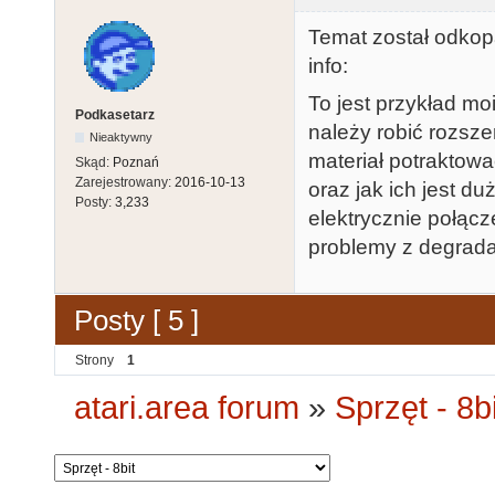
Temat został odkopa
info:
To jest przykład m
Podkasetarz
należy robić rozsze
Nieaktywny
materiał potraktowa
Skąd:
Poznań
Zarejestrowany:
2016-10-13
oraz jak ich jest 
Posty:
3,233
elektrycznie połąc
problemy z degradac
Posty [ 5 ]
Strony
1
atari.area forum
»
Sprzęt - 8bi