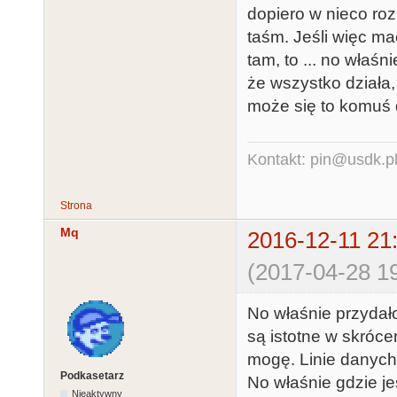
dopiero w nieco roz
taśm. Jeśli więc m
tam, to ... no właśn
że wszystko działa
może się to komuś 
Kontakt: pin@usdk.p
Strona
Mq
2016-12-11 21
(2017-04-28 19
No właśnie przydało
są istotne w skrócen
mogę. Linie danych
Podkasetarz
No właśnie gdzie jes
Nieaktywny