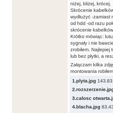
niżej, bliżej, krócej.
Skrócenie kabelków 
wydłużyć -zamiast 
od hdd -od razu po
skrócenie kabelków 
Krótko mówiąc: lutu
sygnały i nie bawci
zrobiłem. Najlepiej
lub bez płytki, a re
Załączam kilka zdję
montowania robiłem t
1.plyta.jpg
143.83 
2.rozszerzenie.jp
3.calosc otwarta.
4.blacha.jpg
83.43