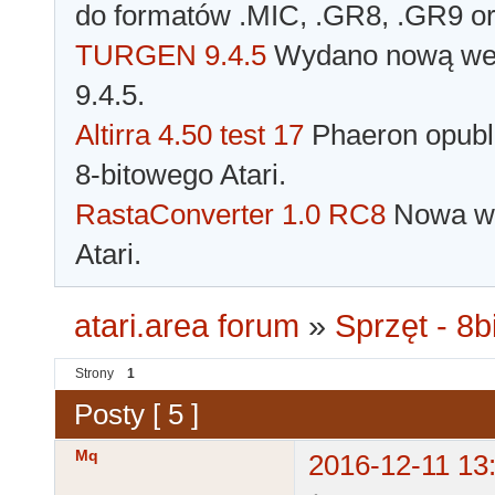
do formatów .MIC, .GR8, .GR9 o
TURGEN 9.4.5
Wydano nową wer
9.4.5.
Altirra 4.50 test 17
Phaeron opubli
8-bitowego Atari.
RastaConverter 1.0 RC8
Nowa wer
Atari.
atari.area forum
»
Sprzęt - 8bi
Strony
1
Posty [ 5 ]
Mq
2016-12-11 13