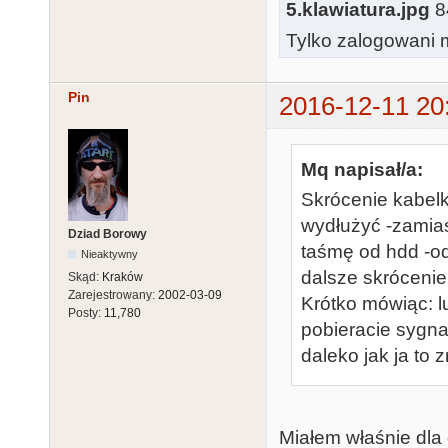
5.klawiatura.jpg
84
Tylko zalogowani m
Pin
2016-12-11 20
Mq napisał/a:
Skrócenie kabelk
wydłużyć -zamias
Dziad Borowy
taśmę od hdd -od
Nieaktywny
dalsze skrócenie
Skąd:
Kraków
Zarejestrowany:
2002-03-09
Krótko mówiąc: lu
Posty:
11,780
pobieracie sygna
daleko jak ja to z
Miałem właśnie dla