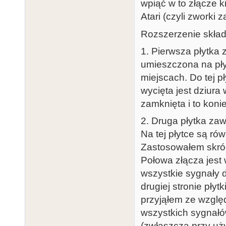
wpiąć w to złącze k
Atari (czyli zworki 
Rozszerzenie skład
1. Pierwsza płytka 
umieszczona na pły
miejscach. Do tej p
wycięta jest dziura
zamknięta i to konie
2. Druga płytka zaw
Na tej płytce są ró
Zastosowałem skró
Połowa złącza jest 
wszystkie sygnały 
drugiej stronie płyt
przyjąłem ze względ
wszystkich sygnałó
(zwłaszcza przy uży