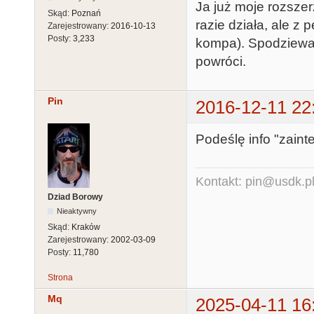
Ja już moje rozsze
Skąd:
Poznań
razie działa, ale 
Zarejestrowany:
2016-10-13
Posty:
3,233
kompa). Spodziewam
powróci.
Pin
2016-12-11 22
Podeślę info "zain
Kontakt: pin@usdk.p
Dziad Borowy
Nieaktywny
Skąd:
Kraków
Zarejestrowany:
2002-03-09
Posty:
11,780
Strona
Mq
2025-04-11 16