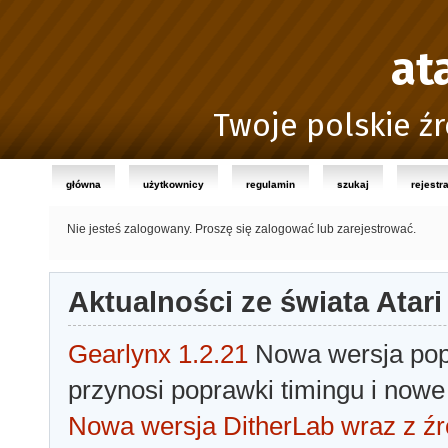
at
Twoje polskie źr
główna
użytkownicy
regulamin
szukaj
rejestr
Nie jesteś zalogowany.
Proszę się zalogować lub zarejestrować.
Aktualności ze świata Atari
Gearlynx 1.2.21
Nowa wersja popu
przynosi poprawki timingu i nowe
Nowa wersja DitherLab wraz z źr