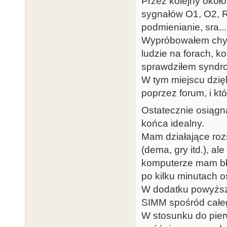
Przez kolejny około
sygnałów O1, O2, R
podmienianie, sra..
Wypróbowałem chyba
ludzie na forach, 
sprawdziłem syndr
W tym miejscu dzię
poprzez forum, i kt
Ostatecznie osiągną
końca idealny.
Mam działające rozs
(dema, gry itd.), a
komputerze mam błę
po kilku minutach o
W dodatku powyższy
SIMM spośród całe
W stosunku do pier