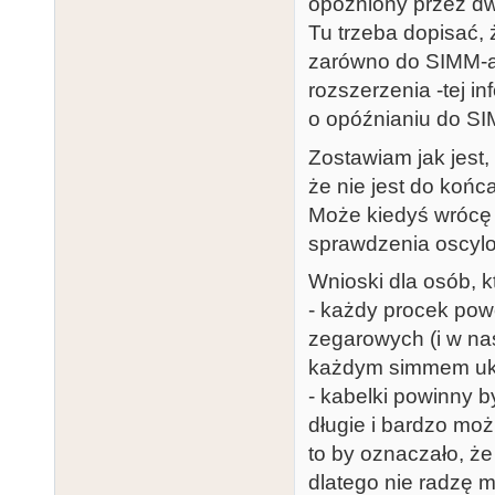
opóźniony przez dw
Tu trzeba dopisać, 
zarówno do SIMM-a, 
rozszerzenia -tej i
o opóźnianiu do SIM
Zostawiam jak jest
że nie jest do końc
Może kiedyś wrócę 
sprawdzenia oscyl
Wnioski dla osób, 
- każdy procek powo
zegarowych (i w na
każdym simmem ukł
- kabelki powinny b
długie i bardzo moż
to by oznaczało, że c
dlatego nie radzę 