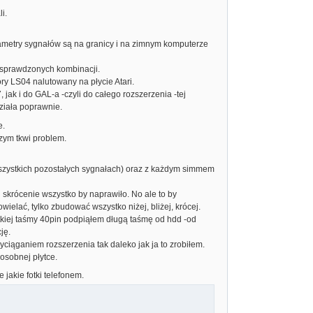
i.
parametry sygnałów są na granicy i na zimnym komputerze
 sprawdzonych kombinacji.
y LS04 nalutowany na płycie Atari.
jak i do GAL-a -czyli do całego rozszerzenia -tej
działa poprawnie.
e.
zym tkwi problem.
 wszystkich pozostałych sygnałach) oraz z każdym simmem
h skrócenie wszystko by naprawiło. No ale to by
owielać, tylko zbudować wszystko niżej, bliżej, krócej.
utkiej taśmy 40pin podpiąłem długą taśmę od hdd -od
ję.
wyciąganiem rozszerzenia tak daleko jak ja to zrobiłem.
 osobnej płytce.
 jakie fotki telefonem.