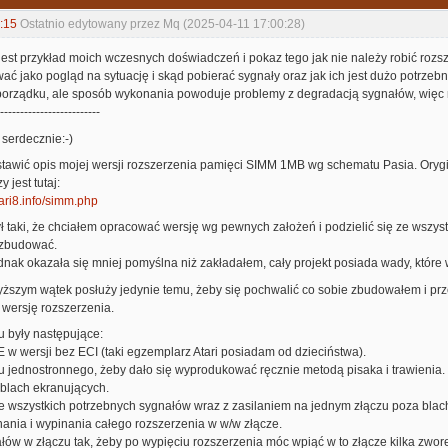
:15
Ostatnio edytowany przez Mq (2025-04-11 17:00:28)
est przykład moich wczesnych doświadczeń i pokaz tego jak nie należy robić rozsz
wać jako pogląd na sytuację i skąd pobierać sygnały oraz jak ich jest dużo potrze
porządku, ale sposób wykonania powoduje problemy z degradacją sygnałów, więc n
-------------------------
serdecznie:-)
tawić opis mojej wersji rozszerzenia pamięci SIMM 1MB wg schematu Pasia. Orygi
 jest tutaj:
tari8.info/simm.php
ł taki, że chciałem opracować wersję wg pewnych założeń i podzielić się ze wszystk
zbudować.
nak okazała się mniej pomyślna niż zakładałem, cały projekt posiada wady, które 
ższym wątek posłuży jedynie temu, żeby się pochwalić co sobie zbudowałem i prze
 wersję rozszerzenia.
u były następujące:
E w wersji bez ECI (taki egzemplarz Atari posiadam od dzieciństwa).
atu jednostronnego, żeby dało się wyprodukować ręcznie metodą pisaka i trawienia.
 blach ekranujących.
 wszystkich potrzebnych sygnałów wraz z zasilaniem na jednym złączu poza blachę
ania i wypinania całego rozszerzenia w w/w złącze.
łów w złączu tak, żeby po wypięciu rozszerzenia móc wpiąć w to złącze kilka zworek