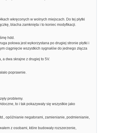
kołkach wkręconych w wolnych miejscach. Do tej płytki
ączkę, blacha zamknięta i to koniec modyfikacji.
aśmę hdd.
uga połowa jest wykorzystana po drugiej stronie płytki i
órym ciągnięcie wszystkich sygnałów do jednego złącza
 a dwa skrajne z drugiej to 5V.
ałało poprawnie.
częły problemy.
idoczne, to i tak pokazywały się wszystkie jako
td., opóźnianie negatorami, zamienianie, podmienianie,
owałem z osobami, które budowały rozszerzenie,