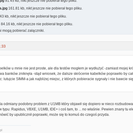
jpg
91.45 kb, nikt jeszcze nie pobierał tego pliku.
a.jpg
161.81 kb, nikt jeszcze nie pobierał tego pliku.
43 kb, nikt jeszcze nie pobierał tego pliku.
84.16 kb, nikt jeszcze nie pobierał tego pliku.
i mogą pobierać załączniki.
1:33
:
elków u mnie nie jest proste, ale dla testów mogłem je wydłużyć -zamiast mojej k
wa banków zniknęła -stąd wniosek, że dalsze skrócenie kabelków poprawiło by cał
: lutujcie SIMM-a jak najbliżej miejsc, z których pobieracie sygnały i nie bawcie si
a odmiany podobny problem z U1MB który objawił się dopiero w nieco rozbudowanej
 typu: Rapidus, VBXE, U1MB, IDE+ i coś tam, to ... no właśnie. Pewien znany tu ele
mówić by upublicznił poprawki, może się to komuś do czegoś przyda.
pl