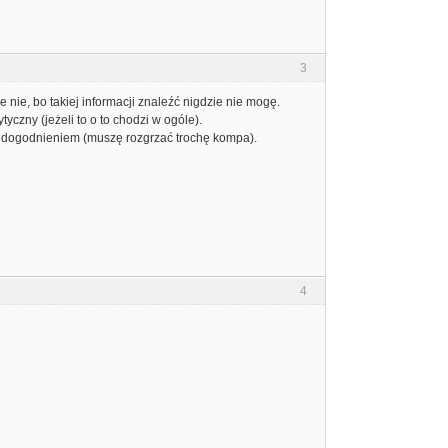
3
e nie, bo takiej informacji znaleźć nigdzie nie mogę.
yczny (jeżeli to o to chodzi w ogóle).
iedogodnieniem (muszę rozgrzać trochę kompa).
4