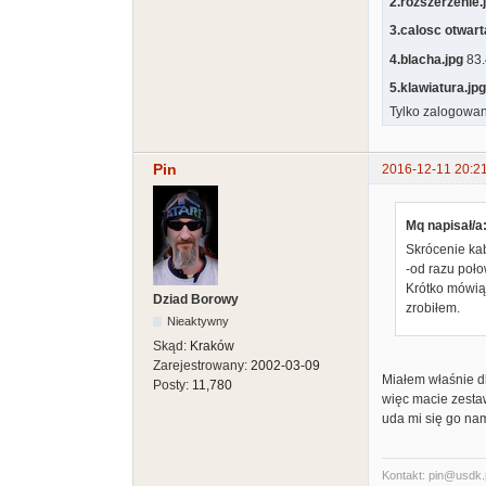
2.rozszerzenie.
3.calosc otwart
4.blacha.jpg
83.
5.klawiatura.jpg
Tylko zalogowan
Pin
2016-12-11 20:2
Mq napisał/a
Skrócenie kab
-od razu poło
Krótko mówiąc
Dziad Borowy
zrobiłem.
Nieaktywny
Skąd:
Kraków
Zarejestrowany:
2002-03-09
Miałem właśnie dl
Posty:
11,780
więc macie zestaw
uda mi się go na
Kontakt: pin@usdk.