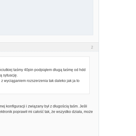
2
róciutkiej taśmy 40pin podpiąłem długą taśmę od hdd
ą sytuację.
ę z wyciąganiem rozszerzenia tak daleko jak ja to
 konfiguracji i związany był z długością taśm. Jeśli
ktronik poprawił mi całość tak, że wszystko działa, może