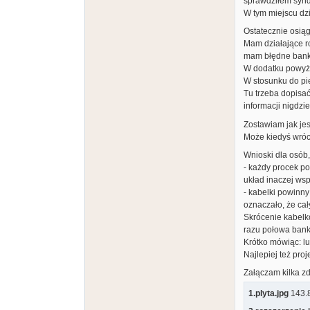
sprawdziłem synd
W tym miejscu dzi
Ostatecznie osiąg
Mam działające ro
mam błędne banki,
W dodatku powyżs
W stosunku do pi
Tu trzeba dopisać
informacji nigdzi
Zostawiam jak jes
Może kiedyś wróc
Wnioski dla osób
- każdy procek p
układ inaczej ws
- kabelki powinny
oznaczało, że cały
Skrócenie kabelkó
razu połowa bankó
Krótko mówiąc: lu
Najlepiej też proj
Załączam kilka zd
1.plyta.jpg
143.8