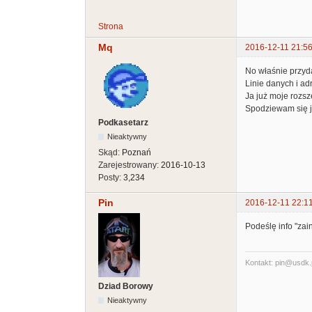
Strona
Mq
2016-12-11 21:56
No właśnie przydał
Linie danych i ad
Ja już moje rozs
Spodziewam się je
Podkasetarz
Nieaktywny
Skąd:
Poznań
Zarejestrowany:
2016-10-13
Posty:
3,234
Pin
2016-12-11 22:1
Podeślę info "za
Kontakt: pin@usdk.
Dziad Borowy
Nieaktywny