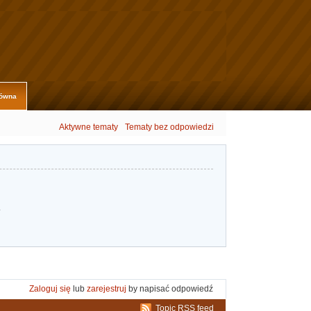
łówna
Aktywne tematy
Tematy bez odpowiedzi
.
Zaloguj się
lub
zarejestruj
by napisać odpowiedź
Topic RSS feed