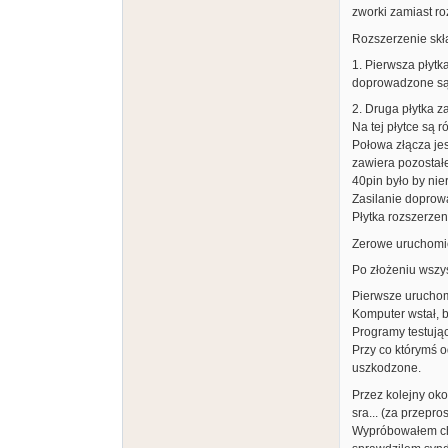
zworki zamiast ro
Rozszerzenie skła
1. Pierwsza płytk
doprowadzone są w
2. Druga płytka z
Na tej płytce są
Połowa złącza jes
zawiera pozostałe
40pin było by nie
Zasilanie doprowa
Płytka rozszerzen
Zerowe uruchomie
Po złożeniu wszy
Pierwsze uruchomi
Komputer wstał, ba
Programy testując
Przy co którymś o
uszkodzone.
Przez kolejny oko
sra... (za przepro
Wypróbowałem chy