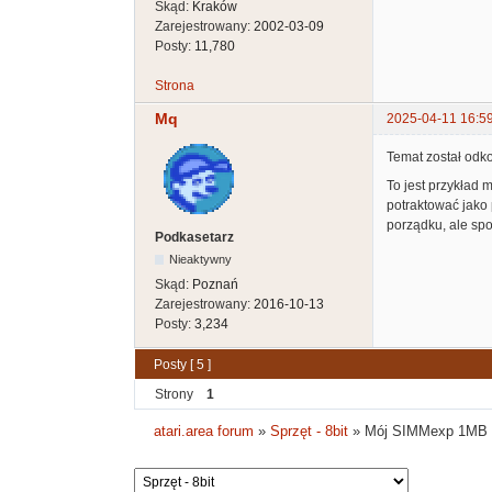
Skąd:
Kraków
Zarejestrowany:
2002-03-09
Posty:
11,780
Strona
Mq
2025-04-11 16:5
Temat został odko
To jest przykład 
potraktować jako 
porządku, ale sp
Podkasetarz
Nieaktywny
Skąd:
Poznań
Zarejestrowany:
2016-10-13
Posty:
3,234
Posty [ 5 ]
Strony
1
atari.area forum
»
Sprzęt - 8bit
»
Mój SIMMexp 1MB