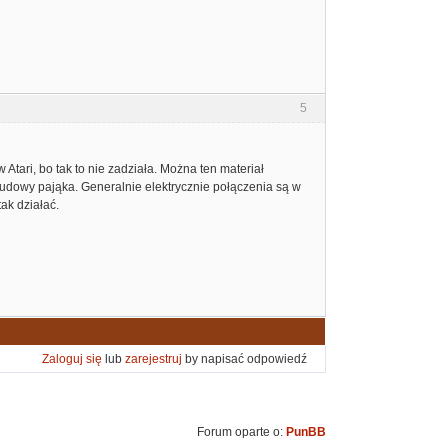
5
Atari, bo tak to nie zadziała. Można ten materiał
 budowy pająka. Generalnie elektrycznie połączenia są w
ak działać.
Zaloguj się
lub
zarejestruj
by napisać odpowiedź
Forum oparte o:
PunBB