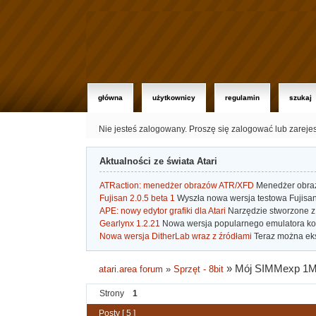
główna
użytkownicy
regulamin
szukaj
Nie jesteś zalogowany.
Proszę się zalogować lub zareje
Aktualności ze świata Atari
ATRaction: menedżer obrazów ATR/XFD
Menedżer obrazó
Fujisan 2.0.5 beta 1
Wyszła nowa wersja testowa Fujisan 
APE: nowy edytor grafiki dla Atari
Narzędzie stworzone z 
Gearlynx 1.2.21
Nowa wersja popularnego emulatora kons
Nowa wersja DitherLab wraz z źródłami
Teraz można eks
»
Mój SIMMexp 1
atari.area forum
»
Sprzęt - 8bit
Strony
1
Posty [ 5 ]