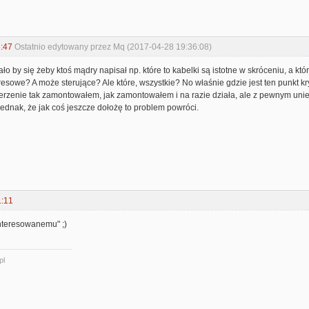
:47
Ostatnio edytowany przez Mq (2017-04-28 19:36:08)
o by się żeby ktoś mądry napisał np. które to kabelki są istotne w skróceniu, a któr
resowe? A może sterujące? Ale które, wszystkie? No właśnie gdzie jest ten punkt kryt
zerzenie tak zamontowałem, jak zamontowałem i na razie działa, ale z pewnym un
dnak, że jak coś jeszcze dołożę to problem powróci.
1:11
interesowanemu" ;)
pl