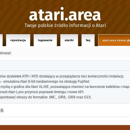
atari.area
Twoje polskie źródło informacji o Atari
rejestracja
logowanie
atariki
faq
atari.area strona g
strować.
w dyskietek ATR i XFD działający w przeglądarce bez konieczności instalacji.
- emulatora Atari 8-bit nastawionego na obsługę FujiNet.
myślą o grafice dla Atari XL/XE, pozwalające również na tworzenie kafelków i map
oli Atari Lynx przynosi poprawki timingu i nowe API.
portować obrazy do formatów .MIC, .GR8, .GR9 oraz G15.
MB