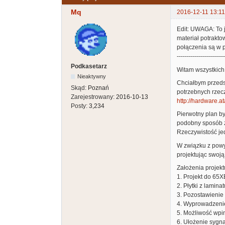
Mq
2016-12-11 13:11
Edit: UWAGA: To j
materiał potrakto
połączenia są w 
------------------------
Podkasetarz
Witam wszystkich 
Nieaktywny
Chciałbym przeds
Skąd:
Poznań
potrzebnych rzeczy
Zarejestrowany:
2016-10-13
http://hardware.a
Posty:
3,234
Pierwotny plan by
podobny sposób 
Rzeczywistość jed
W związku z powy
projektując swoją
Założenia projekt
1. Projekt do 65X
2. Płytki z lamin
3. Pozostawienie
4. Wyprowadzenie
5. Możliwość wpin
6. Ułożenie sygna