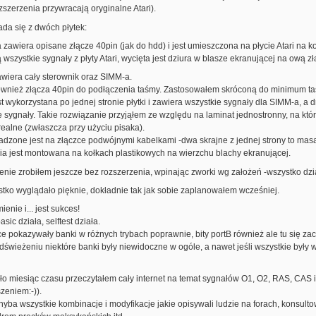
zszerzenia przywracają oryginalne Atari).
da się z dwóch płytek:
a zawiera opisane złącze 40pin (jak do hdd) i jest umieszczona na płycie Atari na 
szystkie sygnały z płyty Atari, wycięta jest dziura w blasze ekranującej na ową zł
awiera cały sterownik oraz SIMM-a.
 również złącza 40pin do podłączenia taśmy. Zastosowałem skróconą do minimum t
t wykorzystana po jednej stronie płytki i zawiera wszystkie sygnały dla SIMM-a, a dr
 sygnały. Takie rozwiązanie przyjąłem ze względu na laminat jednostronny, na kt
realne (zwłaszcza przy użyciu pisaka).
dzone jest na złączce podwójnymi kabelkami -dwa skrajne z jednej strony to masa,
ia jest montowana na kołkach plastikowych na wierzchu blachy ekranującej.
nie zrobiłem jeszcze bez rozszerzenia, wpinając zworki wg założeń -wszystko dzi
stko wyglądało pięknie, dokładnie tak jak sobie zaplanowałem wcześniej.
enie i... jest sukces!
sic działa, selftest działa.
e pokazywały banki w różnych trybach poprawnie, bity portB również ale tu się za
dświeżeniu niektóre banki były niewidoczne w ogóle, a nawet jeśli wszystkie były w
ło miesiąc czasu przeczytałem cały internet na temat sygnałów O1, O2, RAS, CAS i
szeniem:-)).
ba wszystkie kombinacje i modyfikacje jakie opisywali ludzie na forach, konsult