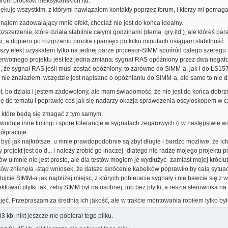
rom procków meksykańskich itd.
ękuję wszystkim, z którymi nawiązałem kontakty poprzez forum, i którzy mi pomagal
nąłem zadowalający mnie efekt, chociaż nie jest do końca idealny.
zszerzenie, które działa stabilnie całymi godzinami (dema, gry itd.), ale któreś 
 a dopiero po rozgrzaniu procka i pamięci po kilku minutach osiągam stabilność.
zy efekt uzyskałem tylko na jednej parze procesor-SIMM spośród całego szeregu
erwotnego projektu jest też jedna zmiana: sygnał RAS opóźniony przez dwa negator
, że sygnał RAS jeśli musi zostać opóźniony, to zarówno do SIMM-a, jak i do LS157, 
e nie znalazłem, wszędzie jest napisane o opóźnianiu do SIMM-a, ale samo to nie 
t, bo działa i jestem zadowolony, ale mam świadomość, że nie jest do końca dobrz
ę do tematu i poprawię coś jak się nadarzy okazja sprawdzenia oscyloskopem w c
, które będą się zmagać z tym samym:
owoduje inne timingi i spore tolerancje w sygnałach zegarowych (i w następstwie
półpracuje
 być jak najkrótsze: u mnie prawdopodobnie są zbyt długie i bardzo możliwe, że ic
 projekt jest do d... i należy zrobić go inaczej -dlatego nie radzę mojego projektu p
w u mnie nie jest proste, ale dla testów mogłem je wydłużyć -zamiast mojej króci
w zniknęła -stąd wniosek, że dalsze skrócenie kabelków poprawiło by całą sytuac
tujcie SIMM-a jak najbliżej miejsc, z których pobieracie sygnały i nie bawcie się z 
ektować płytki tak, żeby SIMM był na osobnej, lub bez płytki, a reszta sterownika na
jęć. Przepraszam za średnią ich jakość, ale w trakcie montowania robiłem tylko byle
3 kb, nikt jeszcze nie pobierał tego pliku.