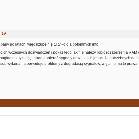
9:19
pany po latach, więc uzupełnię tu tylko dla potomnych info:
moich wczesnych doświadczeń i pokaz tego jak nie należy robić rozszerzenia RAM w 
pogląd na sytuację i skąd pobierać sygnały oraz jak ich jest dużo potrzebnych do
osób wykonania powoduje problemy z degradacją sygnałów, więc nie ma to prawa t