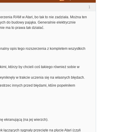
1
erzenia RAM w Atari, bo tak to nie zadziała. Można ten
bnych do budowy pająka. Generalnie elektrycznie
ie ma to prawa tak działać.
nalny opis tego rozszerzenia z kompletem wszystkich
imi, którzy by chcieli coś takiego również sobie w
wyniknęły w trakcie uczenia się na własnych błędach.
strzec innych przed błędami, które popełniłem
 ekranującą (na jej wierzch).
 łączących sygnały przecięte na płycie Atari (czyli