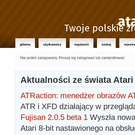
at
Twoje polskie źr
główna
użytkownicy
regulamin
szukaj
rejestr
Nie jesteś zalogowany.
Proszę się zalogować lub zarejestrować.
Aktualności ze świata Atari
ATRaction: menedżer obrazów 
ATR i XFD działający w przegląda
Fujisan 2.0.5 beta 1
Wyszła nowa 
Atari 8-bit nastawionego na obsłu