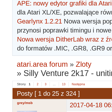
APE: nowy edytor grafiki dla Atari
dla Atari XL/XE, pozwalające rów
Gearlynx 1.2.21
Nowa wersja popu
przynosi poprawki timingu i nowe
Nowa wersja DitherLab wraz z źr
do formatów .MIC, .GR8, .GR9 o
atari.area forum
»
Zloty
»
Silly Venture 2k17 - unit
Strony
1
2
3
…
13
Następna
Posty [ 1 do 25 z 324 ]
grey/msb
2017-04-18 06