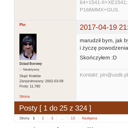
64+1541-II+XE1541;
P166MMX+GUS.
Pin
2017-04-19 21
marudził bym, jak b
i życzę powodzenia
Skończyłem :D
Dziad Borowy
Nieaktywny
Kontakt: pin@usdk.p
Skąd:
Kraków
Zarejestrowany:
2002-03-09
Posty:
11,780
Strona
Posty [ 1 do 25 z 324 ]
Strony
1
2
3
…
13
Następna