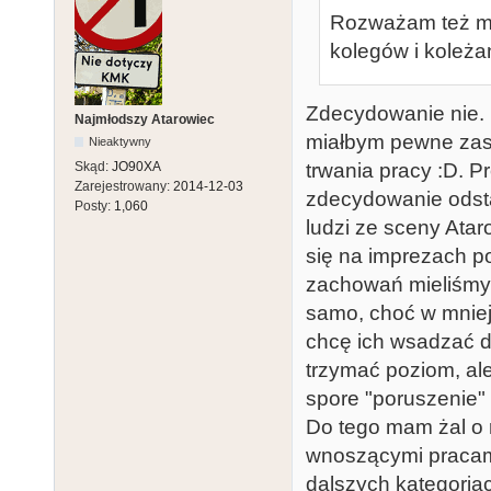
Rozważam też mo
kolegów i koleża
Zdecydowanie nie. 
Najmłodszy Atarowiec
miałbym pewne zast
Nieaktywny
trwania pracy :D. 
Skąd:
JO90XA
Zarejestrowany:
2014-12-03
zdecydowanie odsta
Posty:
1,060
ludzi ze sceny Atar
się na imprezach p
zachowań mieliśmy 
samo, choć w mniejs
chcę ich wsadzać d
trzymać poziom, ale
spore "poruszenie" 
Do tego mam żal o r
wnoszącymi pracami
dalszych kategoria