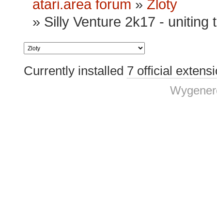
atari.area forum
»
Zloty
»
Silly Venture 2k17 - uniting
Currently installed
7 official extens
Wygenero