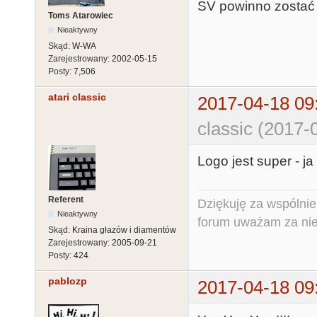
SV powinno zostać ty
Toms Atarowiec
Nieaktywny
Skąd:
W-WA
Zarejestrowany:
2002-05-15
Posty:
7,506
atari classic
2017-04-18 09
classic (2017-
Logo jest super - j
Referent
Dziękuję za wspólnie
Nieaktywny
forum uważam za niem
Skąd:
Kraina głazów i diamentów
Zarejestrowany:
2005-09-21
Posty:
424
pablozp
2017-04-18 09