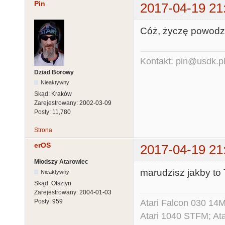
Pin
2017-04-19 21
Cóż, życzę powodz
Kontakt: pin@usdk.p
Dziad Borowy
Nieaktywny
Skąd:
Kraków
Zarejestrowany:
2002-03-09
Posty:
11,780
Strona
erOS
2017-04-19 21
Młodszy Atarowiec
marudzisz jakby to 
Nieaktywny
Skąd:
Olsztyn
Zarejestrowany:
2004-01-03
Atari Falcon 030 1
Posty:
959
Atari 1040 STFM; A