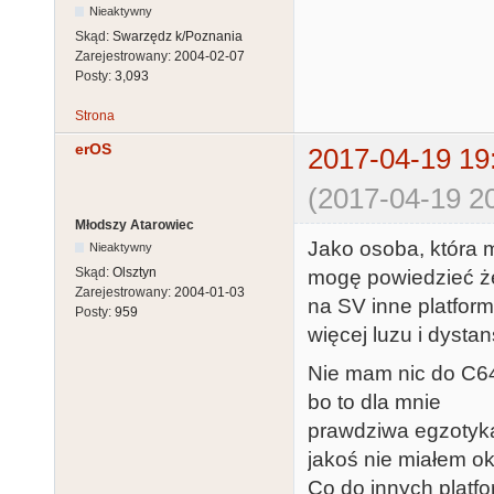
Nieaktywny
Skąd:
Swarzędz k/Poznania
Zarejestrowany:
2004-02-07
Posty:
3,093
Strona
erOS
2017-04-19 19
(2017-04-19 20
Młodszy Atarowiec
Jako osoba, która m
Nieaktywny
Skąd:
Olsztyn
mogę powiedzieć ż
Zarejestrowany:
2004-01-03
na SV inne platform
Posty:
959
więcej luzu i dystan
Nie mam nic do C64
bo to dla mnie
prawdziwa egzotyka,
jakoś nie miałem ok
Co do innych platf