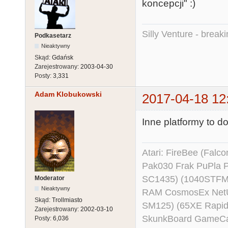
koncepcji" :)
Silly Venture - break
Podkasetarz
Nieaktywny
Skąd:
Gdańsk
Zarejestrowany:
2003-04-30
Posty:
3,331
Adam Klobukowski
2017-04-18 12
Inne platformy to d
Atari: FireBee (Fal
Pak030 Frak PuPla
SC1435) (1040STFM
Moderator
Nieaktywny
RAM CosmosEx NetU
Skąd:
Trollmiasto
SM125) (65XE Rapi
Zarejestrowany:
2002-03-10
SkunkBoard GameCart
Posty:
6,036