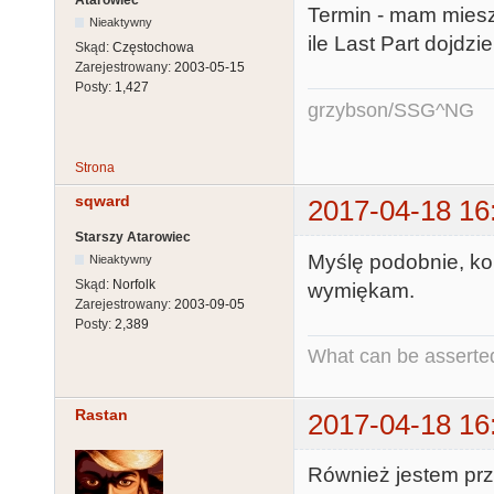
Termin - mam miesz
Nieaktywny
ile Last Part dojdzi
Skąd:
Częstochowa
Zarejestrowany:
2003-05-15
Posty:
1,427
grzybson/SSG^NG
Strona
sqward
2017-04-18 16
Starszy Atarowiec
Myślę podobnie, kom
Nieaktywny
Skąd:
Norfolk
wymiękam.
Zarejestrowany:
2003-09-05
Posty:
2,389
What can be asserted
Rastan
2017-04-18 16
Również jestem pr