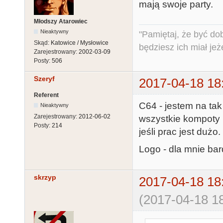
mają swoje party.
Młodszy Atarowiec
Nieaktywny
"Pamiętaj, że być do
Skąd:
Katowice / Mysłowice
będziesz ich miał jeż
Zarejestrowany:
2002-03-09
Posty:
506
Szeryf
2017-04-18 18
Referent
C64 - jestem na ta
Nieaktywny
Zarejestrowany:
2012-06-02
wszystkie kompoty 
Posty:
214
jeśli prac jest dużo.
Logo - dla mnie ba
skrzyp
2017-04-18 18
(2017-04-18 18