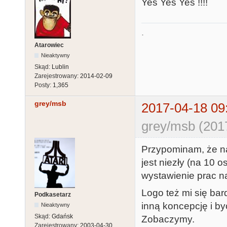
Yes Yes Yes !!!!
.
Atarowiec
Nieaktywny
Skąd:
Lublin
Zarejestrowany:
2014-02-09
Posty:
1,365
grey/msb
2017-04-18 09
grey/msb (201
Przypominam, że na
jest niezły (na 10 
wystawienie prac n
Logo też mi się ba
Podkasetarz
inną koncepcję i b
Nieaktywny
Skąd:
Gdańsk
Zobaczymy.
Zarejestrowany:
2003-04-30