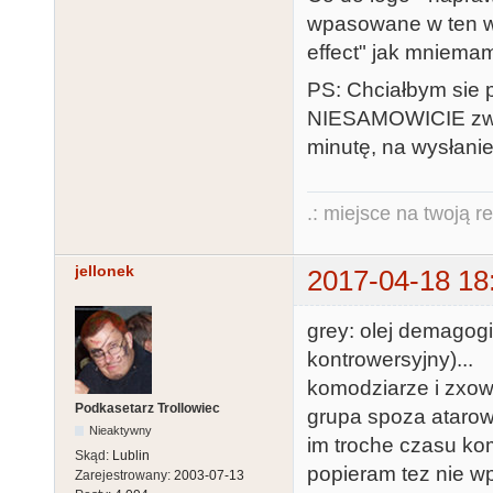
wpasowane w ten wie
effect" jak mniemam
PS: Chciałbym sie p
NIESAMOWICIE zwol
minutę, na wysłanie
.: miejsce na twoją r
jellonek
2017-04-18 18
grey: olej demagogi
kontrowersyjny)...
komodziarze i zxowc
Podkasetarz Trollowiec
grupa spoza atarow
Nieaktywny
im troche czasu ko
Skąd:
Lublin
popieram tez nie w
Zarejestrowany:
2003-07-13