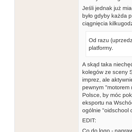
Jeśli jednak już mi
było gdyby każda p
ciągnięcia kilkugo
Od razu (uprzedz
platformy.
A skąd taka niechęć
kolegów ze sceny S
imprez, ale aktywni
pewnym "motorem na
Polsce, by móc pok
eksportu na Wschód
ogólnie "oidschool
EDIT:
Co do logo - napraw