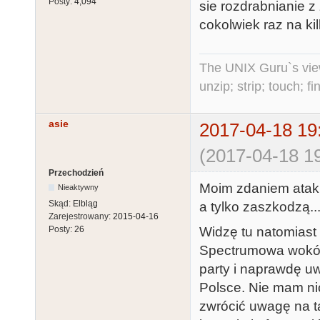
Posty:
4,094
sie rozdrabnianie z
cokolwiek raz na kilk
The UNIX Guru`s vie
unzip; strip; touch; 
asie
2017-04-18 19
(2017-04-18 19
Przechodzień
Moim zdaniem ataki
Nieaktywny
Skąd:
Elbląg
a tylko zaszkodzą..
Zarejestrowany:
2015-04-16
Widzę tu natomiast
Posty:
26
Spectrumowa wokół 
party i naprawdę u
Polsce. Nie mam ni
zwrócić uwagę na tą