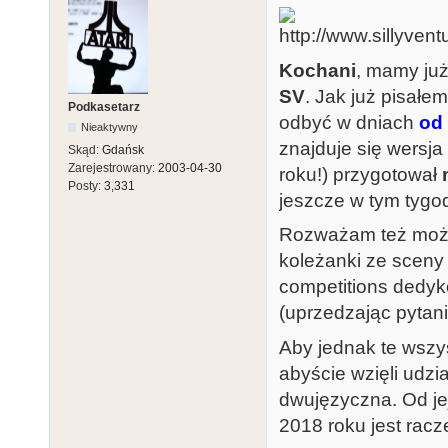
Kochani
, mamy już
SV
. Jak już pisałe
Podkasetarz
odbyć w dniach
od
Nieaktywny
znajduje się wersj
Skąd:
Gdańsk
Zarejestrowany:
2003-04-30
roku!) przygotował
Posty:
3,331
jeszcze w tym tygo
Rozważam też możli
koleżanki ze scen
competitions dedyk
(uprzedzając pytani
Aby jednak te wszys
abyście wzięli udzi
dwujęzyczna. Od je
2018 roku jest racz