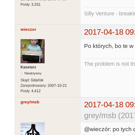
Posty:
3,331
Silly Venture - break
wieczor
2017-04-18 09
Po których, bo te w 
The problem is not th
Kasetarz
Nieaktywny
Skąd:
Gdańsk
Zarejestrowany:
2007-10-21
Posty:
4,412
grey/msb
2017-04-18 09
grey/msb (201
@wieczór: po tych co