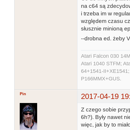
na c64 są zdecydow
i trzeba im w regul
względem czasu cz
słusznie minioną e
--drobna ed. żeby V
Atari Falcon 030 1
Atari 1040 STFM; A
64+1541-II+XE1541;
P166MMX+GUS.
Pin
2017-04-19 19
Z czego sobie prz
6h?). Były nawet n
więc, jak by to mia