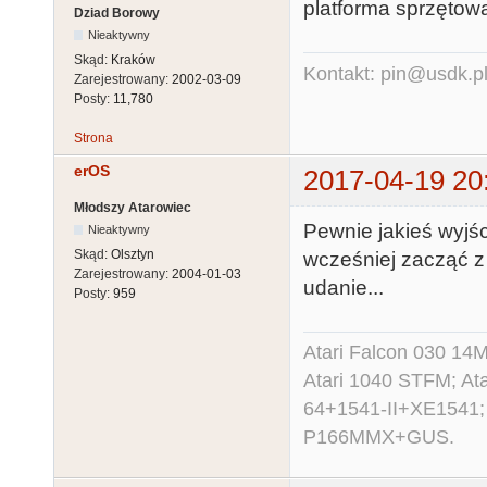
platforma sprzętow
Dziad Borowy
Nieaktywny
Skąd:
Kraków
Kontakt: pin@usdk.p
Zarejestrowany:
2002-03-09
Posty:
11,780
Strona
erOS
2017-04-19 20
Młodszy Atarowiec
Pewnie jakieś wyjśc
Nieaktywny
Skąd:
Olsztyn
wcześniej zacząć z
Zarejestrowany:
2004-01-03
udanie...
Posty:
959
Atari Falcon 030 1
Atari 1040 STFM; A
64+1541-II+XE1541;
P166MMX+GUS.