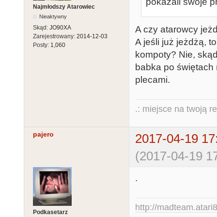
pokazali swoje p
Najmłodszy Atarowiec
Nieaktywny
A czy atarowcy jeż
Skąd:
JO90XA
Zarejestrowany:
2014-12-03
A jeśli już jeżdżą, 
Posty:
1,060
kompoty? Nie, skąd
babka po świętach 
plecami.
.: miejsce na twoją r
pajero
2017-04-19 17
(2017-04-19 17
.
http://madteam.atari8
Podkasetarz