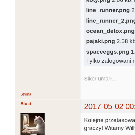
line_runner.png
2
line_runner_2.pn
ocean_detox.png
pajaki.png
2.58 kb
spaceeggs.png
1.
Tylko zalogowani m
Sikor umarł...
Strona
Bluki
2017-05-02 00
Kolejne przetasowa
graczy! Witamy Willy 