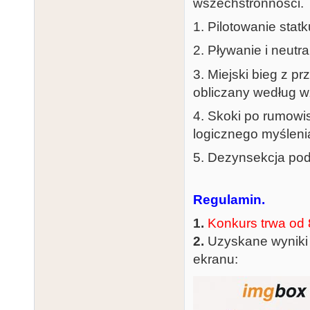
wszechstronności.
1. Pilotowanie stat
2. Pływanie i neutr
3. Miejski bieg z p
obliczany według 
4. Skoki po rumowi
logicznego myśleni
5. Dezynsekcja po
Regulamin.
1.
Konkurs trwa od 
2.
Uzyskane wyniki n
ekranu: