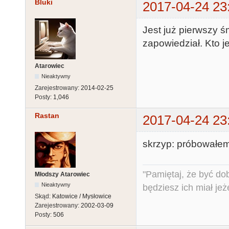
Bluki
2017-04-24 23
Jest już pierwszy ś
zapowiedział. Kto 
Atarowiec
Nieaktywny
Zarejestrowany:
2014-02-25
Posty:
1,046
Rastan
2017-04-24 23
skrzyp: próbowałem 
"Pamiętaj, że być do
Młodszy Atarowiec
Nieaktywny
będziesz ich miał jeż
Skąd:
Katowice / Mysłowice
Zarejestrowany:
2002-03-09
Posty:
506