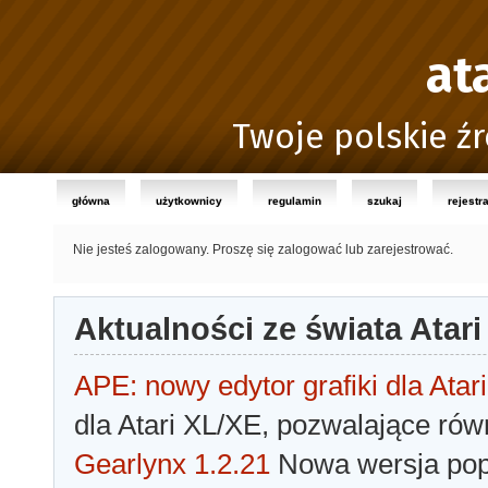
at
Twoje polskie źr
główna
użytkownicy
regulamin
szukaj
rejestr
Nie jesteś zalogowany.
Proszę się zalogować lub zarejestrować.
Aktualności ze świata Atari
APE: nowy edytor grafiki dla Atari
dla Atari XL/XE, pozwalające rów
Gearlynx 1.2.21
Nowa wersja popu