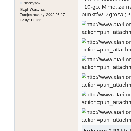
Nieaktywny
i 10-go. Mimo, że n
Skąd:
Warszawa
punktów. Zgroza ;P
Zarejestrowany:
2002-06-17
Posty:
11,122
koty.png
2.86 kb, 