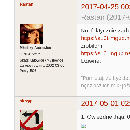
Rastan
2017-04-25 00
Rastan (2017-
No, faktycznie zadzi
https://s10i.imgup.
zrobiłem
Młodszy Atarowiec
https://s10.imgup.n
Nieaktywny
Dziwne.
Skąd:
Katowice / Mysłowice
Zarejestrowany:
2002-03-09
Posty:
506
"Pamiętaj, że być do
będziesz ich miał jeż
skrzyp
2017-05-01 02
1. Gwiezdne Jaja: 