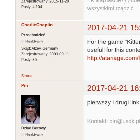
- Kilka(naście?) pude
Zarejestrowany:
2015-11-20
Posty:
4,104
wszystkimi rządzić.
CharlieChaplin
2017-04-21 15
Przechodzień
For the game "Kitten
Nieaktywny
Skąd:
Alzey, Germany
usefull for this cont
Zarejestrowany:
2003-09-11
http://atariage.com
Posty:
85
Strona
Pin
2017-04-21 16
pierwszy i drugi lin
Kontakt: pin@usdk.p
Dziad Borowy
Nieaktywny