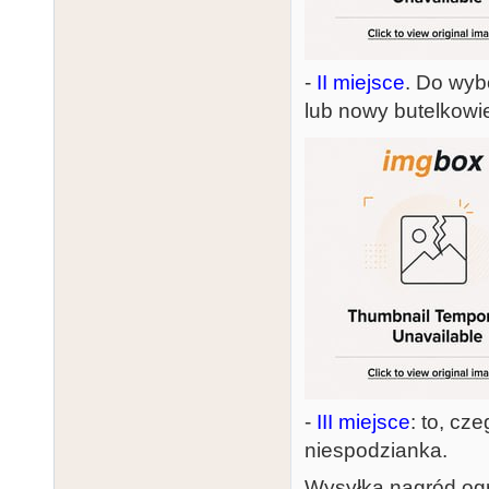
-
II miejsce
. Do wybo
lub nowy butelkow
-
III miejsce
: to, cz
niespodzianka.
Wysyłka nagród ogr