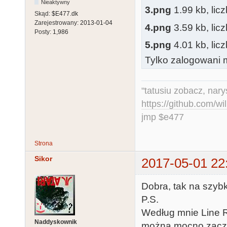
Nieaktywny
3.png
1.99 kb, lic
Skąd:
$E477.dk
Zarejestrowany:
2013-01-04
4.png
3.59 kb, lic
Posty:
1,986
5.png
4.01 kb, lic
Tylko zalogowani m
"tatusiu zobacz, nar
https://github.com/
jmp $e477
Strona
Sikor
2017-05-01 22
Dobra, tak na szybk
P.S.
Według mnie Line R
Naddyskownik
można mocno zaczer