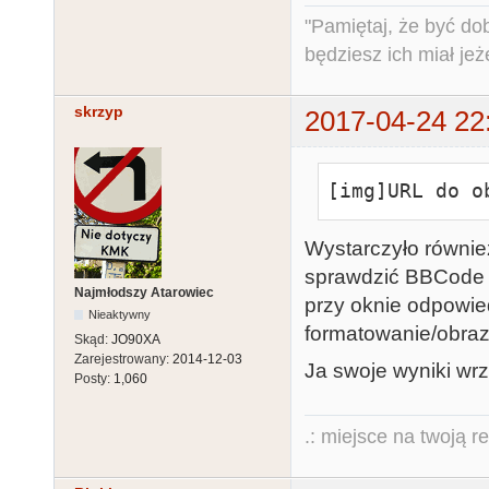
"Pamiętaj, że być do
będziesz ich miał jeż
skrzyp
2017-04-24 22
[img]URL do o
Wystarczyło równie
sprawdzić BBCode 
Najmłodszy Atarowiec
przy oknie odpowied
Nieaktywny
formatowanie/obraz
Skąd:
JO90XA
Zarejestrowany:
2014-12-03
Ja swoje wyniki wrz
Posty:
1,060
.: miejsce na twoją r