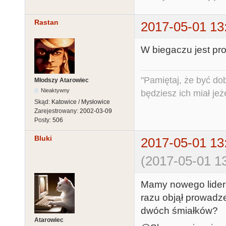
Rastan
2017-05-01 13
W biegaczu jest pr
"Pamiętaj, że być do
Młodszy Atarowiec
Nieaktywny
będziesz ich miał jeż
Skąd:
Katowice / Mysłowice
Zarejestrowany:
2002-03-09
Posty:
506
Bluki
2017-05-01 13
(2017-05-01 13
Mamy nowego lidera
razu objął prowadz
dwóch śmiałków?
Atarowiec