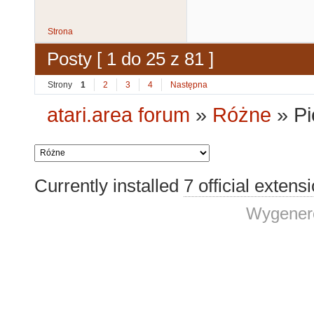
Strona
Posty [ 1 do 25 z 81 ]
Strony
1
2
3
4
Następna
atari.area forum
»
Różne
»
Pi
Currently installed
7 official extens
Wygenero