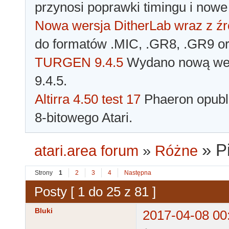
przynosi poprawki timingu i nowe
Nowa wersja DitherLab wraz z źr
do formatów .MIC, .GR8, .GR9 o
TURGEN 9.4.5
Wydano nową wer
9.4.5.
Altirra 4.50 test 17
Phaeron opubli
8-bitowego Atari.
»
P
atari.area forum
»
Różne
Strony
1
2
3
4
Następna
Posty [ 1 do 25 z 81 ]
Bluki
2017-04-08 00