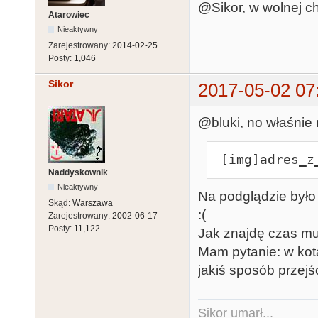
@Sikor, w wolnej ch
Atarowiec
Nieaktywny
Zarejestrowany:
2014-02-25
Posty:
1,046
Sikor
2017-05-02 07
@bluki, no właśnie
 [img]adres_
Naddyskownik
Nieaktywny
Na podglądzie było 
Skąd:
Warszawa
:(
Zarejestrowany:
2002-06-17
Posty:
11,122
Jak znajdę czas mu
Mam pytanie: w kota
jakiś sposób przejś
Sikor umarł...