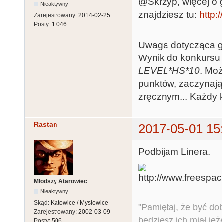
@Skrzyp, więcej o gr
Nieaktywny
znajdziesz tu:
http:
Zarejestrowany:
2014-02-25
Posty:
1,046
Uwaga dotycząca g
Wynik do konkursu w
LEVEL*HS*10
. Moż
punktów, zaczynają
zręcznym... Każdy k
Rastan
2017-05-01 15
Podbijam Linera.
Młodszy Atarowiec
Nieaktywny
Skąd:
Katowice / Mysłowice
"Pamiętaj, że być do
Zarejestrowany:
2002-03-09
będziesz ich miał jeż
Posty:
506