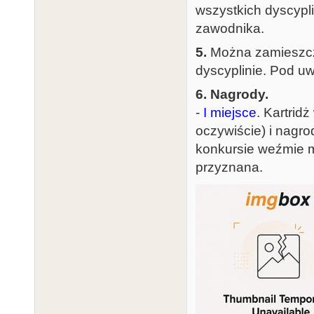
wszystkich dyscypli
zawodnika.
5.
Można zamieszcza
dyscyplinie. Pod uw
6. Nagrody.
-
I miejsce
. Kartrid
oczywiście) i nagr
konkursie weźmie mn
przyznana.