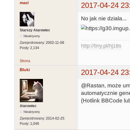
mazi
2017-04-24 23
No jak nie dziala...
Starszy Atarowiec
Nieaktywny
Zarejestrowany:
2002-11-08
http://tiny.pl/hj18s
Posty:
2,134
Strona
Bluki
2017-04-24 23
@Rastan, może um
automatycznie gen
(Hotlink BBCode lub
Atarowiec
Nieaktywny
Zarejestrowany:
2014-02-25
Posty:
1,046