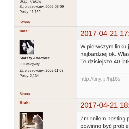
Skąd:
Kraków
Zarejestrowany:
2002-03-09
Posty:
11,780
Strona
mazi
2017-04-21 17
W pierwszym linku 
najbardziej ok. Wla
Starszy Atarowiec
Te dzisiejsze 40 latk
Nieaktywny
Zarejestrowany:
2002-11-08
Posty:
2,134
http://tiny.pl/hj18s
Strona
Bluki
2017-04-21 18
Zmieniłem hosting p
powinno być proble