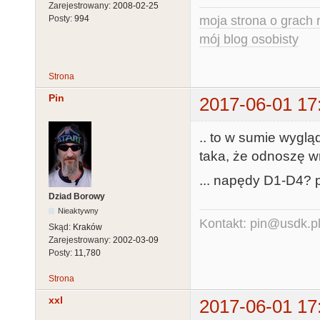
Zarejestrowany:
2008-02-25
moja strona o grach r
Posty:
994
mój blog osobisty
Strona
Pin
2017-06-01 17
.. to w sumie wyglą
taka, że odnoszę wr
... napędy D1-D4? p
Dziad Borowy
Nieaktywny
Kontakt: pin@usdk.p
Skąd:
Kraków
Zarejestrowany:
2002-03-09
Posty:
11,780
Strona
xxl
2017-06-01 17