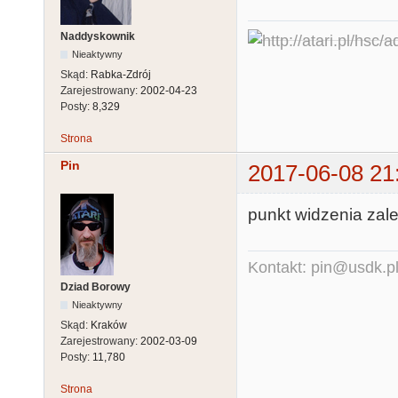
Naddyskownik
Nieaktywny
Skąd:
Rabka-Zdrój
Zarejestrowany:
2002-04-23
Posty:
8,329
Strona
Pin
2017-06-08 21
punkt widzenia zale
Kontakt: pin@usdk.p
Dziad Borowy
Nieaktywny
Skąd:
Kraków
Zarejestrowany:
2002-03-09
Posty:
11,780
Strona