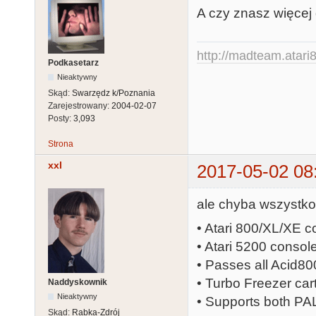
A czy znasz więcej
http://madteam.atari8
Podkasetarz
Nieaktywny
Skąd:
Swarzędz k/Poznania
Zarejestrowany:
2004-02-07
Posty:
3,093
Strona
xxl
2017-05-02 08
ale chyba wszystko 
• Atari 800/XL/XE 
• Atari 5200 consol
• Passes all Acid80
• Turbo Freezer car
Naddyskownik
Nieaktywny
• Supports both P
Skąd:
Rabka-Zdrój