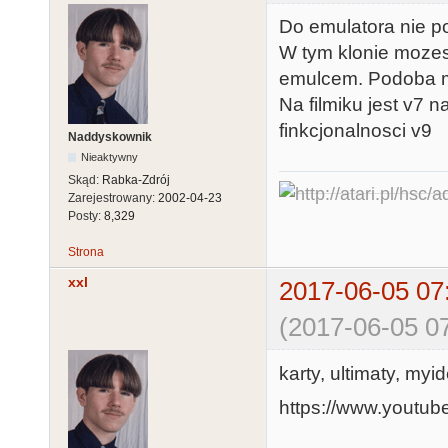
Do emulatora nie p
W tym klonie mozes
emulcem. Podoba mn
Na filmiku jest v7 n
finkcjonalnosci v9
Naddyskownik
Nieaktywny
Skąd:
Rabka-Zdrój
Zarejestrowany:
2002-04-23
Posty:
8,329
Strona
xxl
2017-06-05 07
(2017-06-05 07
karty, ultimaty, myi
https://www.yout