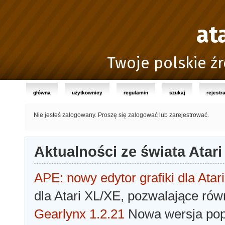
at
Twoje polskie źr
główna
użytkownicy
regulamin
szukaj
rejestr
Nie jesteś zalogowany.
Proszę się zalogować lub zarejestrować.
Aktualności ze świata Atari
APE: nowy edytor grafiki dla Atari
dla Atari XL/XE, pozwalające rów
Gearlynx 1.2.21
Nowa wersja popu