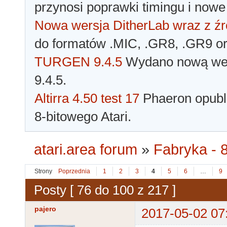
przynosi poprawki timingu i nowe
Nowa wersja DitherLab wraz z źr
do formatów .MIC, .GR8, .GR9 o
TURGEN 9.4.5
Wydano nową wer
9.4.5.
Altirra 4.50 test 17
Phaeron opubli
8-bitowego Atari.
atari.area forum
»
Fabryka - 8
Strony
Poprzednia
1
2
3
4
5
6
…
9
Posty [ 76 do 100 z 217 ]
pajero
2017-05-02 07