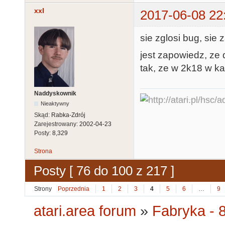
xxl
2017-06-08 22
sie zglosi bug, sie z
jest zapowiedz, ze 
tak, ze w 2k18 w k
Naddyskownik
Nieaktywny
Skąd:
Rabka-Zdrój
Zarejestrowany:
2002-04-23
Posty:
8,329
Strona
Posty [ 76 do 100 z 217 ]
Strony
Poprzednia
1
2
3
4
5
6
…
9
atari.area forum
»
Fabryka - 8