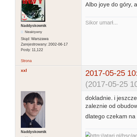
Albo joye do góry, al
Sikor umarł...
Naddyskownik
Nieaktywny
Skąd:
Warszawa
Zarejestrowany:
2002-06-17
Posty:
11,122
Strona
xxl
2017-05-25 10
(2017-05-25 10
dokladnie. i jeszcz
zaleznie od obudo
dlatego czekam na z
Naddyskownik