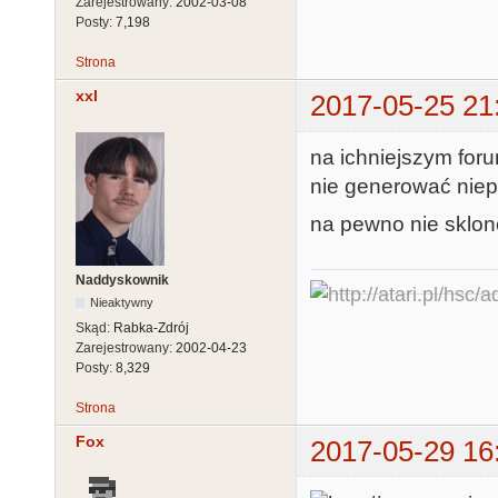
Zarejestrowany:
2002-03-08
Posty:
7,198
Strona
xxl
2017-05-25 21
na ichniejszym for
nie generować niepo
na pewno nie sklon
Naddyskownik
Nieaktywny
Skąd:
Rabka-Zdrój
Zarejestrowany:
2002-04-23
Posty:
8,329
Strona
Fox
2017-05-29 16