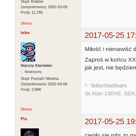
Skąd:
Kraków
Zarejestrowany:
2002-03-09
Posty:
11,780
Strona
tebe
2017-05-25 17
Miłość i nienawiść dz
Zaproś w końcu XXL
Starszy Atarowiec
jak jest, nie będzi
Nieaktywny
Skąd:
Poznań / Mosina
Zarejestrowany:
2002-04-06
*- TeBe/Madteam
Posty:
2,998
3x Atari 130XE, SDX
Strona
Pin
2017-05-25 19
ciepło się robi, to 