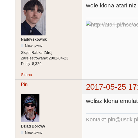
wole klona atari ni
Naddyskownik
Nieaktywny
Skąd:
Rabka-Zdrój
Zarejestrowany:
2002-04-23
Posty:
8,329
Strona
Pin
2017-05-25 17
wolisz klona emulat
Kontakt: pin@usdk.p
Dziad Borowy
Nieaktywny