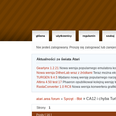
główna
użytkownicy
regulamin
szukaj
Nie jesteś zalogowany.
Proszę się zalogować lub zareje
Aktualności ze świata Atari
Gearlynx 1.2.21
Nowa wersja popularnego emulatora kons
Nowa wersja DitherLab wraz z źródłami
Teraz można eks
TURGEN 9.4.5
Wydano nową wersję popularnego narzę
Altirra 4.50 test 17
Phaeron opublikował kolejną wersję t
RastaConverter 1.0 RC8
Nowa wersja konwertera grafiki 
»
CA12 i chyba Tu
atari.area forum
»
Sprzęt - 8bit
Strony
1
Posty [ 16 ]