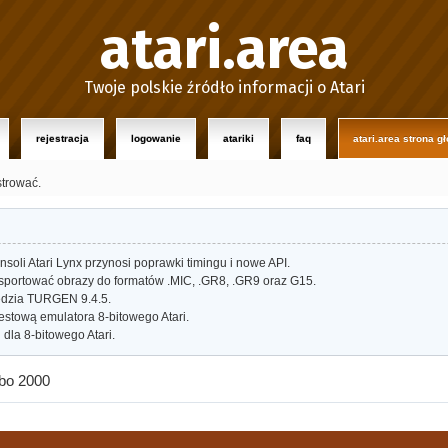
atari.area
Twoje polskie źródło informacji o Atari
rejestracja
logowanie
atariki
faq
atari.area strona g
strować.
oli Atari Lynx przynosi poprawki timingu i nowe API.
portować obrazy do formatów .MIC, .GR8, .GR9 oraz G15.
dzia TURGEN 9.4.5.
estową emulatora 8-bitowego Atari.
dla 8-bitowego Atari.
rbo 2000