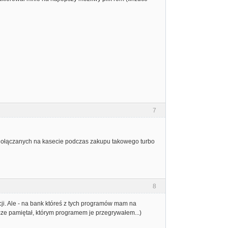
7
i dołączanych na kasecie podczas zakupu takowego turbo
8
cji. Ale - na bank któreś z tych programów mam na
cze pamiętał, którym programem je przegrywałem...)