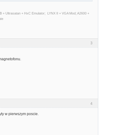
 + Ultrasatan + HxC Emulator; LYNX II + VGA Mod; A2600 +
ate
3
 magnetofonu.
4
lyty w pierwszym poscie.