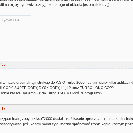
ltimate), bylbym wdzieczny, jakos z tego uturbienia jestem zielony ;)
d.php?i=83.1.4
9:36
 temacie oryginalną instrukcję do K.S.O Turbo 2000 - są tam opisy kilku aplikacj
UNI-COPY, SUPER COPY, DYSK COPY, L1, L2 oraz TURBO LONG COPY
 sobie kasetę 'systemową' do Turbo KSO Ma ktoś te programy?
8:17
przypominam, żebym z ksoT2000 dostał jakąś kasetę oprócz carta, modułu i instruk
ponagrywane. jeśli kasety nadal żyją, można spróbować zrobić kopie. (żebym jesz