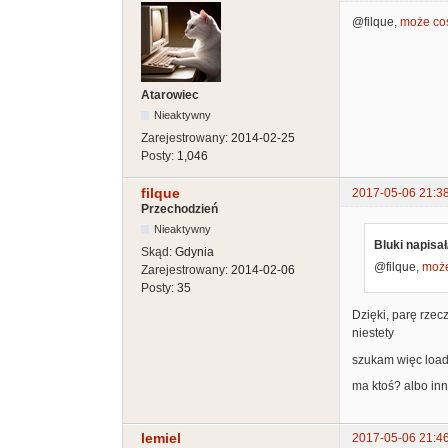
@filque,
może coś
Atarowiec
Nieaktywny
Zarejestrowany:
2014-02-25
Posty:
1,046
filque
2017-05-06 21:3
Przechodzień
Nieaktywny
Bluki napisał
Skąd:
Gdynia
@filque,
może
Zarejestrowany:
2014-02-06
Posty:
35
Dzięki, parę rzec
niestety
szukam więc load
ma ktoś? albo inn
lemiel
2017-05-06 21:4