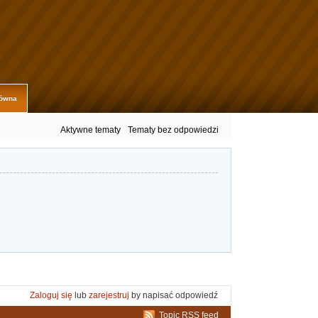
łówna
Aktywne tematy
Tematy bez odpowiedzi
Zaloguj się
lub
zarejestruj
by napisać odpowiedź
Topic RSS feed