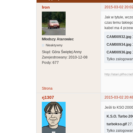
Iron
2015-03-02 20:0
Jak w tytule, wcz
czas temu takiego
kabel ma 4 przew
CAM00932.jpg
1
Młodszy Atarowiec
CAM00934.jpg
1
Nieaktywny
Skąd:
Góra Świętej Anny
CAM00936.jpg
1
Zarejestrowany:
2010-12-08
Tylko zalogowan
Posty:
677
http://atari.pl/hsc/a
Strona
rj1307
2015-03-02 20:4
Jeśli to KSO 200
K.S.O. Turbo 20
turbokso.gif
27.
Tylko zalogowan