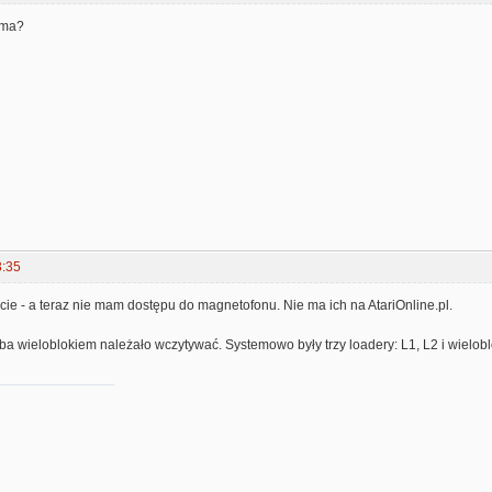
 ma?
3:35
ie - a teraz nie mam dostępu do magnetofonu. Nie ma ich na AtariOnline.pl.
a wieloblokiem należało wczytywać. Systemowo były trzy loadery: L1, L2 i wielobl