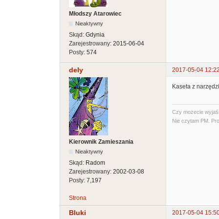
Młodszy Atarowiec
Nieaktywny
Skąd:
Gdynia
Zarejestrowany:
2015-06-04
Posty:
574
dely
2017-05-04 12:2
Kaseta z narzędzi
Czy możecie wyjaśni
Nie czytam PM. Pro
Kierownik Zamieszania
Nieaktywny
Skąd:
Radom
Zarejestrowany:
2002-03-08
Posty:
7,197
Strona
Bluki
2017-05-04 15:5