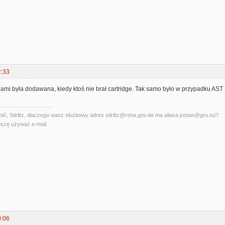
2:33
ami była dodawana, kiedy ktoś nie brał cartridge. Tak samo było w przypadku AST 
ć, Stirlitz, dlaczego wasz służbowy adres stirlitz@rsha.gov.de ma aliasa justas@gru.su?
szę używać e-mail.
0:06