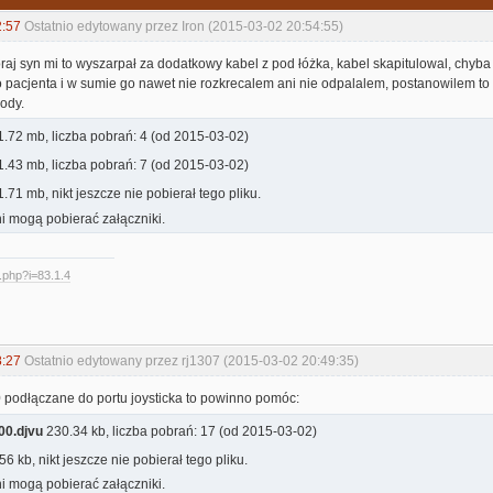
2:57
Ostatnio edytowany przez Iron (2015-03-02 20:54:55)
oraj syn mi to wyszarpał za dodatkowy kabel z pod łóżka, kabel skapitulowal, chyba
 pacjenta i w sumie go nawet nie rozkrecalem ani nie odpalalem, postanowilem to
ody.
.72 mb, liczba pobrań: 4 (od 2015-03-02)
.43 mb, liczba pobrań: 7 (od 2015-03-02)
.71 mb, nikt jeszcze nie pobierał tego pliku.
i mogą pobierać załączniki.
d.php?i=83.1.4
8:27
Ostatnio edytowany przez rj1307 (2015-03-02 20:49:35)
0 podłączane do portu joysticka to powinno pomóc:
00.djvu
230.34 kb, liczba pobrań: 17 (od 2015-03-02)
56 kb, nikt jeszcze nie pobierał tego pliku.
i mogą pobierać załączniki.