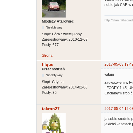
sobie jak CAR w u
http://atari.pl/hsc/a
Młodszy Atarowiec
Nieaktywny
Skąd:
Góra Świętej Anny
Zarejestrowany:
2010-12-08
Posty:
677
Strona
filque
2017-05-03 19:4
Przechodzień
witam
Nieaktywny
Skąd:
Gdynia
zauważyłem w tym
Zarejestrowany:
2014-02-06
- FCOPY 1.45, 
Posty:
35
Chciałbym zrobić
takron27
2017-05-04 12:0
ja sobie średnio 
jakichś kasetach 