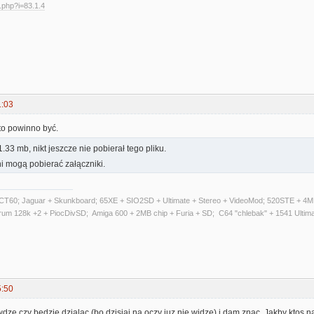
d.php?i=83.1.4
1:03
to powinno być.
.33 mb, nikt jeszcze nie pobierał tego pliku.
i mogą pobierać załączniki.
T60; Jaguar + Skunkboard; 65XE + SIO2SD + Ultimate + Stereo + VideoMod; 520STE + 4MB
trum 128k +2 + PiocDivSD; Amiga 600 + 2MB chip + Furia + SD; C64 "chlebak" + 1541 Ultim
5:50
awdze czy bedzie dzialac (bo dzisiaj na oczy juz nie widze) i dam znac. Jakby ktos