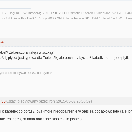
T60; Jaguar + Skunkboard; 65XE + SIO2SD + Ultimate + Stereo + VideoMod; 520STE + 4MB
trum 128k +2 + PiocDivSD; Amiga 600 + 2MB chip + Furia + SD; C64 "chlebak" + 1541 Ultim
8:49
abel? Zakończony jakąś wtyczką?
ości, płytka jest typowa dla Turbo 2k, ale powinny być też kabelki od niej do płytki
ycia nie obiecywał i słowa dotrzymał.
3:30
Ostatnio edytowany przez Iron (2015-03-02 20:56:09)
 o kabelek do portu 2 joya (moje niedopatrzenie w opisie), dodatkowo foto calej p
s nie ten teges, za malo dokladne albo cos to pisac ;)