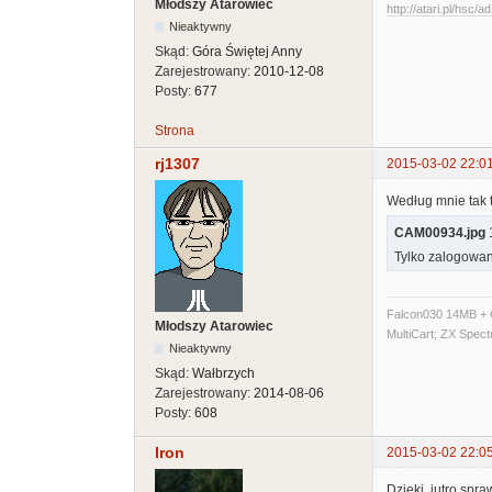
Młodszy Atarowiec
http://atari.pl/hsc/a
Nieaktywny
Skąd:
Góra Świętej Anny
Zarejestrowany:
2010-12-08
Posty:
677
Strona
rj1307
2015-03-02 22:0
Według mnie tak 
CAM00934.jpg
1
Tylko zalogowan
Falcon030 14MB + C
Młodszy Atarowiec
MultiCart; ZX Spec
Nieaktywny
Skąd:
Wałbrzych
Zarejestrowany:
2014-08-06
Posty:
608
Iron
2015-03-02 22:0
Dzieki, jutro spr