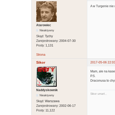
A w Turgenie nie
Atarowiec
Nieaktywny
Skąd:
Tychy
Zarejestrowany:
2004-07-30
Posty:
1,131
Strona
Sikor
2017-05-06 22:0
Mam, ale na kasec
P.S.
Draconusa to chyb
Naddyskownik
Sikor umarł...
Nieaktywny
Skąd:
Warszawa
Zarejestrowany:
2002-06-17
Posty:
11,122