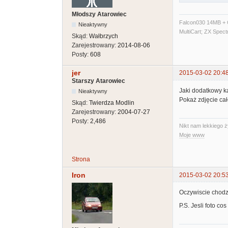
Młodszy Atarowiec
Falcon030 14MB + C
Nieaktywny
MultiCart; ZX Spec
Skąd:
Wałbrzych
Zarejestrowany:
2014-08-06
Posty:
608
jer
2015-03-02 20:4
Starszy Atarowiec
Jaki dodatkowy k
Nieaktywny
Pokaż zdjęcie cał
Skąd:
Twierdza Modlin
Zarejestrowany:
2004-07-27
Posty:
2,486
Nikt nam lekkiego ż
Moje www
Strona
Iron
2015-03-02 20:5
Oczywiscie chodzi
P.S. Jesli foto co