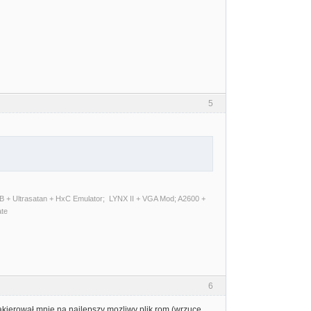
5
 + Ultrasatan + HxC Emulator; LYNX II + VGA Mod; A2600 +
ate
6
 nakierował mnie na najlepszy mozliwy plik rom (wrzuce