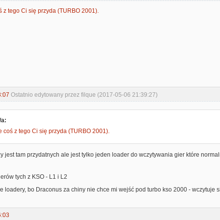
 z tego Ci się przyda (TURBO 2001).
8:07
Ostatnio edytowany przez filque (2017-05-06 21:39:27)
/a:
 coś z tego Ci się przyda (TURBO 2001).
zy jest tam przydatnych ale jest tylko jeden loader do wczytywania gier które norma
erów tych z KSO - L1 i L2
e loadery, bo Draconus za chiny nie chce mi wejść pod turbo kso 2000 - wczytuje si
6:03