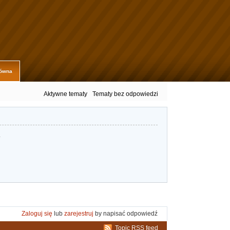
łówna
Aktywne tematy
Tematy bez odpowiedzi
.
Zaloguj się
lub
zarejestruj
by napisać odpowiedź
Topic RSS feed