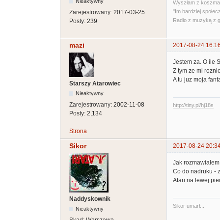
Nieaktywny
Wyszłam z koszmar
"Im bardziej społec
Zarejestrowany:
2017-03-25
Radio z muzyką z 
Posty:
239
mazi
2017-08-24 16:1
Jestem za. O ile 
Z tym ze mi rozni
A tu juz moja fan
Starszy Atarowiec
Nieaktywny
Zarejestrowany:
2002-11-08
http://tiny.pl/hj18s
Posty:
2,134
Strona
Sikor
2017-08-24 20:3
Jak rozmawiałem z
Co do nadruku - z
Atari na lewej pie
Naddyskownik
Sikor umarł...
Nieaktywny