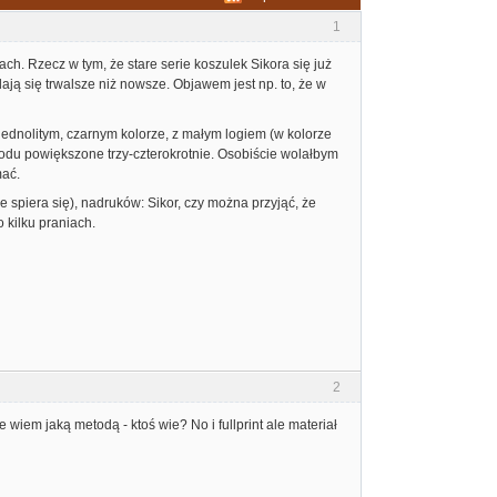
1
h. Rzecz w tym, że stare serie koszulek Sikora się już
dają się trwalsze niż nowsze. Objawem jest np. to, że w
w jednolitym, czarnym kolorze, z małym logiem (w kolorze
zodu powiększone trzy-czterokrotnie. Osobiście wolałbym
mać.
ie spiera się), nadruków: Sikor, czy można przyjąć, że
 kilku praniach.
2
e wiem jaką metodą - ktoś wie? No i fullprint ale materiał