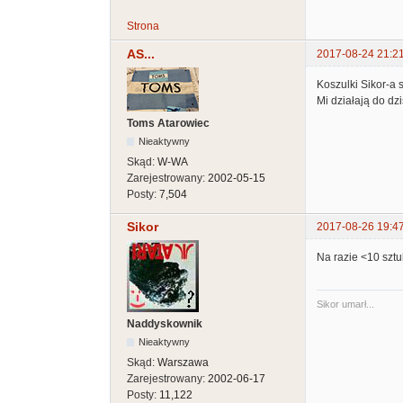
Strona
AS...
2017-08-24 21:2
Koszulki Sikor-a 
Mi działają do dz
Toms Atarowiec
Nieaktywny
Skąd:
W-WA
Zarejestrowany:
2002-05-15
Posty:
7,504
Sikor
2017-08-26 19:4
Na razie <10 sztu
Sikor umarł...
Naddyskownik
Nieaktywny
Skąd:
Warszawa
Zarejestrowany:
2002-06-17
Posty:
11,122