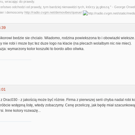
u, wracając do prawdy.
zeństwo odchodzi od prawdy, tym bardziej nienawidzi tych, którzy ją głoszą." - George Orwel
gier i demosceny
http://radio.cvgm.net/demovibes/queue/
6:39
Sikorowi bedzie sie chcialo. Wiadomo, rodzina powiekszona to i obowiazki wieksze.
cy nie robi i moze byc tez duze logo na klacie (na plecach wolalbym nic nie miec).
tazja: wymarzony kolor koszulki to bordo albo oliwka.
4:01
 Drac030 - z jakością może być różnie. Firma z pierwszej serii chyba nadal robi k
róbcie wstępną listę, wtedy zobaczymy. Cenę przeliczę, jak będę miał szacunkową
rsi. Inne kolory rozważę...