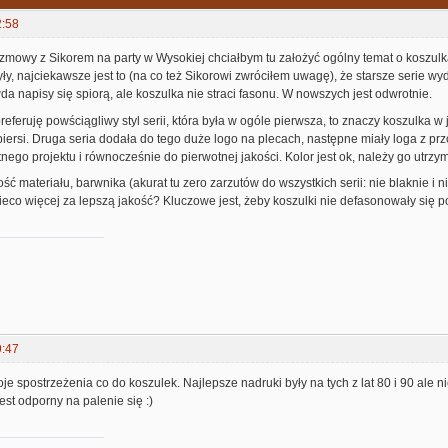
2:58
mowy z Sikorem na party w Wysokiej chciałbym tu założyć ogólny temat o koszulkac
ły, najciekawsze jest to (na co też Sikorowi zwróciłem uwagę), że starsze serie wy
da napisy się spiorą, ale koszulka nie straci fasonu. W nowszych jest odwrotnie.
preferuję powściągliwy styl serii, która była w ogóle pierwsza, to znaczy koszulka 
piersi. Druga seria dodała do tego duże logo na plecach, następne miały loga z pr
nego projektu i równocześnie do pierwotnej jakości. Kolor jest ok, należy go utrzy
ość materiału, barwnika (akurat tu zero zarzutów do wszystkich serii: nie blaknie i n
eco więcej za lepszą jakość? Kluczowe jest, żeby koszulki nie defasonowały się po
9:47
je spostrzeżenia co do koszulek. Najlepsze nadruki były na tych z lat 80 i 90 ale ni
 jest odporny na palenie się :)