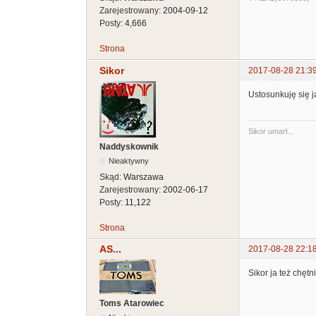
Zarejestrowany:
2004-09-12
Posty:
4,666
Strona
Sikor
2017-08-28 21:3
Ustosunkuję się 
Sikor umarł...
Naddyskownik
Nieaktywny
Skąd:
Warszawa
Zarejestrowany:
2002-06-17
Posty:
11,122
Strona
AS...
2017-08-28 22:1
Sikor ja też chętn
Toms Atarowiec