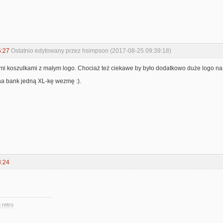
5:27
Ostatnio edytowany przez hsimpson (2017-08-25 09:39:18)
mi koszulkami z małym logo. Chociaż też ciekawe by było dodatkowo duże logo na
na bank jedną XL-kę wezmę :).
8:24
 retro