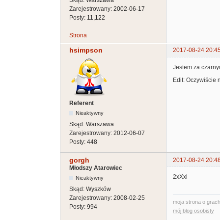
Skąd:
Warszawa
Zarejestrowany:
2002-06-17
Posty:
11,122
Strona
hsimpson
2017-08-24 20:4
Jestem za czarny
Edit: Oczywiście 
Referent
Nieaktywny
Skąd:
Warszawa
Zarejestrowany:
2012-06-07
Posty:
448
gorgh
2017-08-24 20:4
Młodszy Atarowiec
2xXxl
Nieaktywny
Skąd:
Wyszków
Zarejestrowany:
2008-02-25
moja strona o grach
Posty:
994
mój blog osobisty