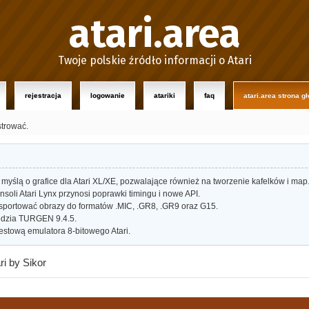
atari.area
Twoje polskie źródło informacji o Atari
rejestracja
logowanie
atariki
faq
atari.area strona g
strować.
myślą o grafice dla Atari XL/XE, pozwalające również na tworzenie kafelków i map
oli Atari Lynx przynosi poprawki timingu i nowe API.
portować obrazy do formatów .MIC, .GR8, .GR9 oraz G15.
dzia TURGEN 9.4.5.
estową emulatora 8-bitowego Atari.
ri by Sikor