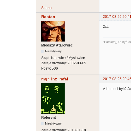
Strona
Rastan
2017-08-26 20:4
2xL
"Pamiętaj, że być d
Młodszy Atarowiec
Nieaktywny
Skąd:
Katowice / Mysłowice
Zarejestrowany:
2002-03-09
Posty:
506
mgr_inz_rafal
2017-08-26 20:4
A ile musi być? J
Referent
Nieaktywny
Zarejestrowany:
2013-11-18