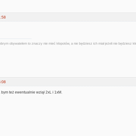
1:58
obrym obywatelem to znaczy nie mieć kłopotów, a nie będziesz ich miał jeżeli nie będziesz kł
6:08
a bym też ewentualnie wziął 2xL i 1xM.