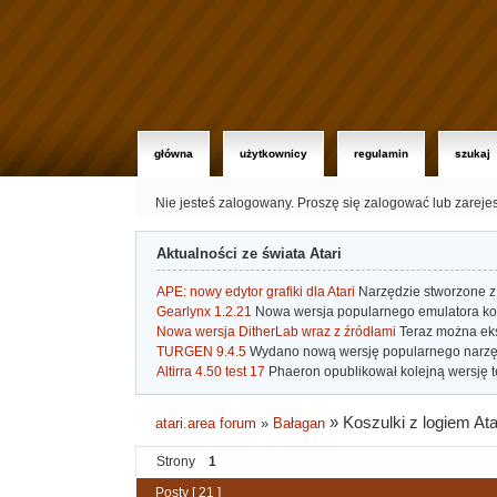
główna
użytkownicy
regulamin
szukaj
Nie jesteś zalogowany.
Proszę się zalogować lub zareje
Aktualności ze świata Atari
APE: nowy edytor grafiki dla Atari
Narzędzie stworzone z 
Gearlynx 1.2.21
Nowa wersja popularnego emulatora kons
Nowa wersja DitherLab wraz z źródłami
Teraz można eks
TURGEN 9.4.5
Wydano nową wersję popularnego narzę
Altirra 4.50 test 17
Phaeron opublikował kolejną wersję t
»
Koszulki z logiem Ata
atari.area forum
»
Bałagan
Strony
1
Posty [ 21 ]