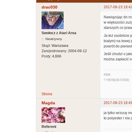
drac030
2017-08-23 18:4
Nawiązując do roz
w większości zuży
starszych co praw
Swołocz z Atari Area
Ja też osobiście 
Nieaktywny
białym) na lewej 
Skąd:
Warszawa
powrót do pierwot
Zarejestrowany:
2004-09-12
Jeśli chodzi o jak
Posty:
4,666
można zapłacić ni
KMK
? HEX$(6670358)
Strona
Magda
2017-08-23 18:4
ja tylko wrzucę mo
to polyester i nie
Referent