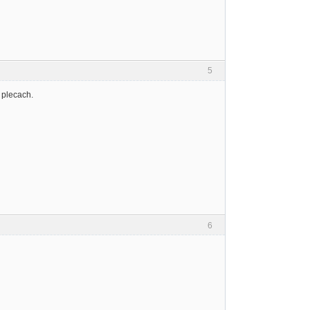
5
 plecach.
6