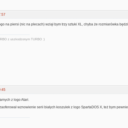
7:57
go na piersi (nic na plecach) wziął bym trzy sztuki XL, chyba że rozmiarówka będz
URBO z uszkodzonym TURBO :)
9:45
arnych z logo Atari.
zaoferował wznowienie serii białych koszulek z logo SpartaDOS X, też bym pewnie wz