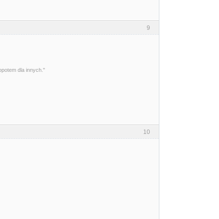
9
opotem dla innych."
10