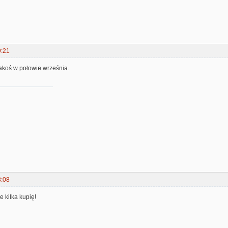
9:21
jakoś w połowie września.
8:08
ie kilka kupię!