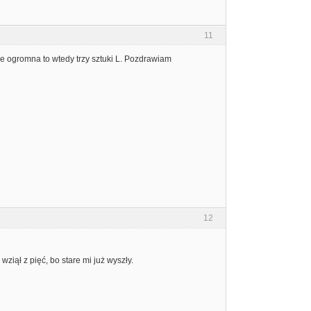
11
ie ogromna to wtedy trzy sztuki L. Pozdrawiam
12
iął z pięć, bo stare mi już wyszły.