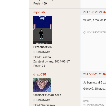
Posty:
459
mpolak
2017-08-26 21:3
Witam, z małym lo
QUICK SHOT II T
Przechodzień
Nieaktywny
Skąd:
Leszno
Zarejestrowany:
2014-02-17
Posty:
71
drac030
2017-08-28 20:0
Ja bym wziął 5 cz
Gdybyś, Sikorze, 
Swołocz z Atari Area
Nieaktywny
KMK
Skąd:
Warszawa
? HEX$(6670358)