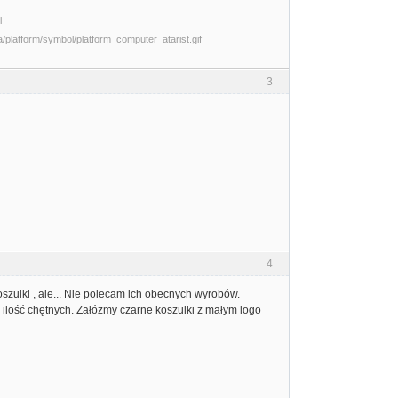
l
3
4
oszulki , ale... Nie polecam ich obecnych wyrobów.
 ilość chętnych. Załóżmy czarne koszulki z małym logo