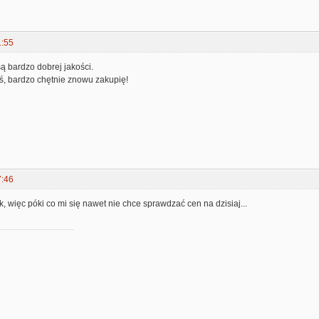
1:55
są bardzo dobrej jakości.
iś, bardzo chętnie znowu zakupię!
7:46
k, więc póki co mi się nawet nie chce sprawdzać cen na dzisiaj...