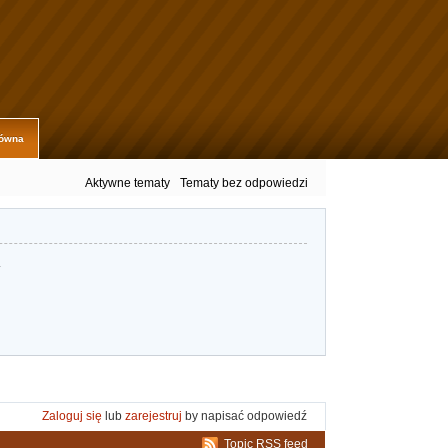
łówna
Aktywne tematy
Tematy bez odpowiedzi
.
Zaloguj się
lub
zarejestruj
by napisać odpowiedź
Topic RSS feed