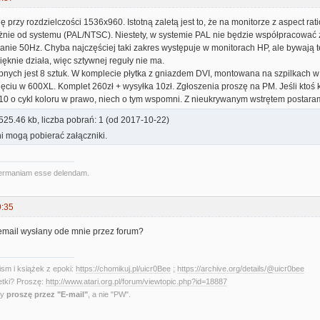
ę przy rozdzielczości 1536x960. Istotną zaletą jest to, że na monitorze z aspect r
eżnie od systemu (PAL/NTSC). Niestety, w systemie PAL nie będzie współpracować ze 
nie 50Hz. Chyba najczęściej taki zakres występuje w monitorach HP, ale bywają te
ięknie działa, więc sztywnej reguły nie ma.
ępnych jest 8 sztuk. W komplecie płytka z gniazdem DVI, montowana na szpilkach 
ęciu w 600XL. Komplet 260zł + wysyłka 10zł. Zgłoszenia proszę na PM. Jeśli ktoś 
10 o cykl koloru w prawo, niech o tym wspomni. Z nieukrywanym wstrętem postara
525.46 kb, liczba pobrań: 1 (od 2017-10-22)
i mogą pobierać załączniki.
ermaniam esse delendam.
9:35
 email wysłany ode mnie przez forum?
sm i książek z epoki:
https://chomikuj.pl/uicr0Bee
;
https://archive.org/details/@uicr0bee
etki? Proszę:
http://www.atari.org.pl/forum/viewtopic.php?id=18887
ny
proszę przez "E-mail"
, a nie "PW".