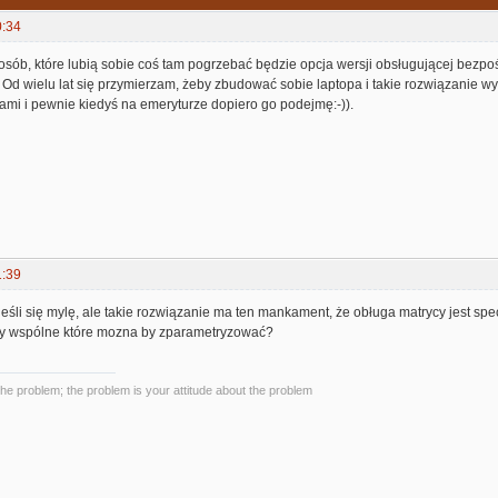
0:34
 osób, które lubią sobie coś tam pogrzebać będzie opcja wersji obsługującej bezpoś
Od wielu lat się przymierzam, żeby zbudować sobie laptopa i takie rozwiązanie wyd
tami i pewnie kiedyś na emeryturze dopiero go podejmę:-)).
1:39
eśli się mylę, ale takie rozwiązanie ma ten mankament, że obługa matrycy jest spec
ty wspólne które mozna by zparametryzować?
the problem; the problem is your attitude about the problem