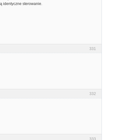
ją identyczne sterowanie.
331
332
333