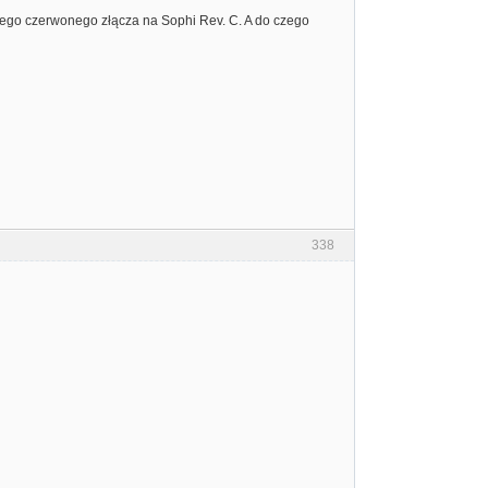
awego czerwonego złącza na Sophi Rev. C. A do czego
338