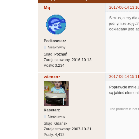
Mq
2017-06-14 13:1
Simius, a czy dla
jednym ze zdjęć? 
odkładany jest la
Podkasetarz
Nieaktywny
Skąd:
Poznań
Zarejestrowany:
2016-10-13
Posty:
3,234
wieczor
2017-06-14 15:1
Poprawcie mnie, j
są jakieś elemen
The problem is not 
Kasetarz
Nieaktywny
Skąd:
Gdańsk
Zarejestrowany:
2007-10-21
Posty:
4,412