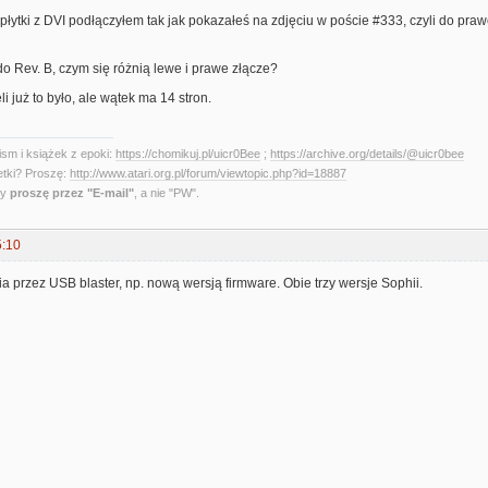
płytki z DVI podłączyłem tak jak pokazałeś na zdjęciu w poście #333, czyli do pr
o Rev. B, czym się różnią lewe i prawe złącze?
i już to było, ale wątek ma 14 stron.
sm i książek z epoki:
https://chomikuj.pl/uicr0Bee
;
https://archive.org/details/@uicr0bee
etki? Proszę:
http://www.atari.org.pl/forum/viewtopic.php?id=18887
ny
proszę przez "E-mail"
, a nie "PW".
5:10
przez USB blaster, np. nową wersją firmware. Obie trzy wersje Sophii.