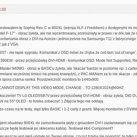
3:33
estowałem tę Sophię Rev. C w 800XL (wersja XLF z Freddiem) z dostępnymi mi mo
odel F-17" - obraz żyleta, ale nie wycentrowany, przesunięty w prawo i w dół, tak ż
porównania obraz z DVI na Acerze i jednocześnie na Samsungu 711 z fabrycznego
 jak z VGA.
3ST - nie łapie sygnału. Komunikat z OSD mówi że chyba że coś-tam 'out of range',
90EW - przez przejściówkę DVI-HDMI - komunikat OSD: Mode Not Supported, Res
ster 940MG - obraz w BASICu żyleta, ale 'skacze' bardzo w poziomie np. z cartem
omniane wcześniej śmieci na prawej krawędzi), z PAC-MANem za to nie skacze - zdj. 
e spora czarna ramka. Rozdzielczość monitora to 1440x900.
B - CANNOT DISPLAY THIS VIDEO MODE, CHANGE .. TO 1280X1024@60HZ
skoczenie! TV LG OLED55B7V przez przejściówkę DVI-HDMI - obraz żyleta, DIG DU
N na 55" OLED - to trzeba zobaczyć :) Zdjęcia tego nie oddają.
o czasu na te testy, stąd tylko BASIC i 1-2 carty z grami. Więcej monitorów z DVI/
ąłem obudowy 800XL do zamontowania płyty z gniazdem DVI i zastanawiam się czy 
szcze będę testował po skleceniu kabla). Testował ktoś Component?
wy jeszcze jest jakiś update po Twojej stronie, czy już trzeba się pogodzić że tylk