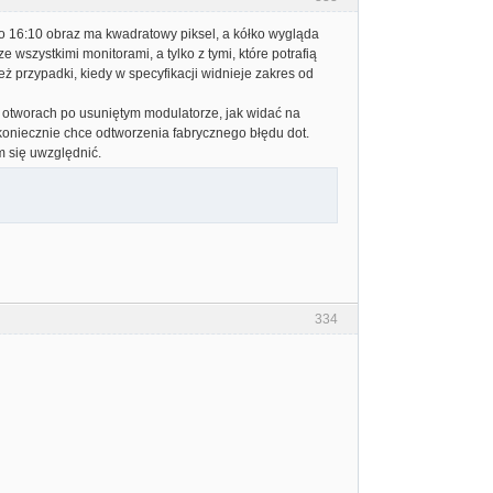
atio 16:10 obraz ma kwadratowy piksel, a kółko wygląda
wszystkimi monitorami, a tylko z tymi, które potrafią
ż przypadki, kiedy w specyfikacji widnieje zakres od
w otworach po usuniętym modulatorze, jak widać na
koniecznie chce odtworzenia fabrycznego błędu dot.
m się uwzględnić.
334