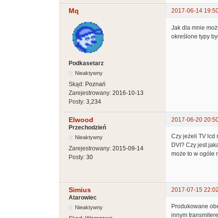
Mq
2017-06-14 19:5
Jak dla mnie może
określone typy b
Podkasetarz
Nieaktywny
Skąd:
Poznań
Zarejestrowany:
2016-10-13
Posty:
3,234
Elwood
2017-06-20 20:5
Przechodzień
Czy jeżeli TV lcd
Nieaktywny
DVI? Czy jest ja
Zarejestrowany:
2015-09-14
może to w ogóle 
Posty:
30
Simius
2017-07-15 22:0
Atarowiec
Produkowane obec
Nieaktywny
innym transmitere