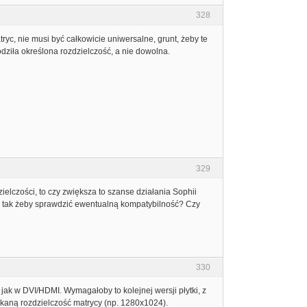
328
yc, nie musi być całkowicie uniwersalne, grunt, żeby te
ziła określona rozdzielczość, a nie dowolna.
329
elczości, to czy zwiększa to szanse działania Sophii
, tak żeby sprawdzić ewentualną kompatybilność? Czy
330
k w DVI/HDMI. Wymagałoby to kolejnej wersji płytki, z
tykaną rozdzielczość matrycy (np. 1280x1024).