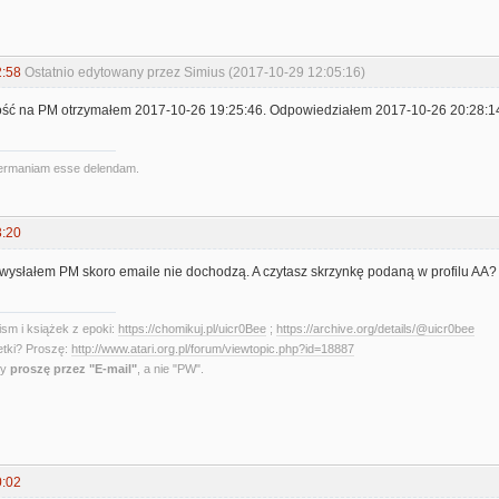
2:58
Ostatnio edytowany przez Simius (2017-10-29 12:05:16)
ść na PM otrzymałem 2017-10-26 19:25:46. Odpowiedziałem 2017-10-26 20:28:14. 
ermaniam esse delendam.
3:20
 wysłałem PM skoro emaile nie dochodzą. A czytasz skrzynkę podaną w profilu AA?
sm i książek z epoki:
https://chomikuj.pl/uicr0Bee
;
https://archive.org/details/@uicr0bee
etki? Proszę:
http://www.atari.org.pl/forum/viewtopic.php?id=18887
ny
proszę przez "E-mail"
, a nie "PW".
0:02