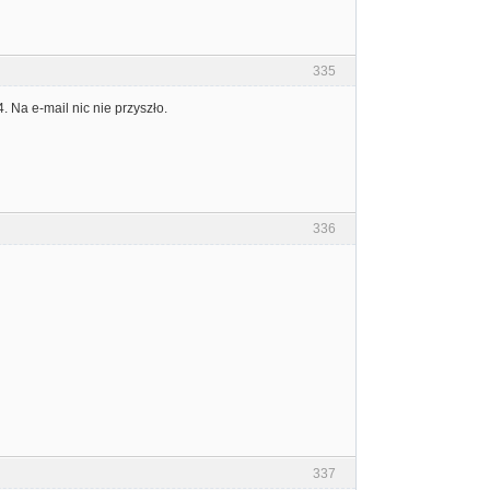
335
Na e-mail nic nie przyszło.
336
337