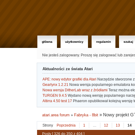
główna
użytkownicy
regulamin
szukaj
Nie jesteś zalogowany.
Proszę się zalogować lub zareje
Aktualności ze świata Atari
APE: nowy edytor grafiki dla Atari
Narzędzie stworzone z 
Gearlynx 1.2.21
Nowa wersja popularnego emulatora kons
Nowa wersja DitherLab wraz z źródłami
Teraz można eks
TURGEN 9.4.5
Wydano nową wersję popularnego narzę
Altirra 4.50 test 17
Phaeron opublikował kolejną wersję t
»
Nowy projekt G
atari.area forum
»
Fabryka - 8bit
Strony
Poprzednia
1
…
12
13
14
Posty [ 326 do 350 z 404 ]