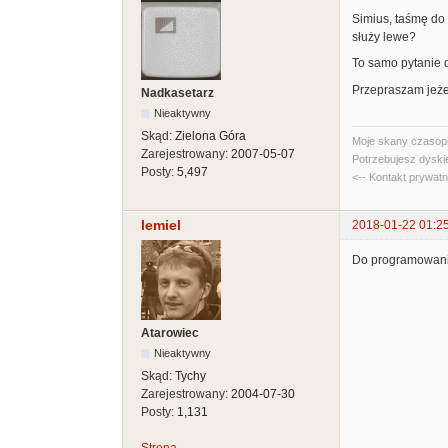
Simius, taśmę do 
służy lewe?
To samo pytanie d
Przepraszam jeżel
Nadkasetarz
Nieaktywny
Skąd:
Zielona Góra
Moje skany czasopi
Zarejestrowany:
2007-05-07
Potrzebujesz dyski
Posty:
5,497
<-- Kontakt prywat
lemiel
2018-01-22 01:2
Do programowania 
Atarowiec
Nieaktywny
Skąd:
Tychy
Zarejestrowany:
2004-07-30
Posty:
1,131