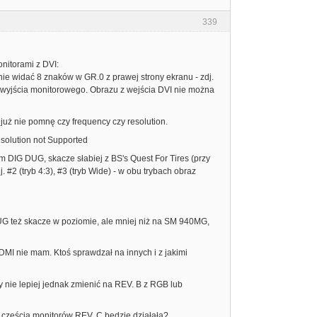
339
nitorami z DVI:
e nie widać 8 znaków w GR.0 z prawej strony ekranu - zdj.
 wyjścia monitorowego. Obrazu z wejścia DVI nie można
 już nie pomnę czy frequency czy resolution.
olution not Supported
 DIG DUG, skacze słabiej z BS's Quest For Tires (przy
#2 (tryb 4:3), #3 (tryb Wide) - w obu trybach obraz
G też skacze w poziomie, ale mniej niż na SM 940MG,
HDMI nie mam. Ktoś sprawdzał na innych i z jakimi
nie lepiej jednak zmienić na REV. B z RGB lub
o z częścią monitorów REV. C będzie działała?