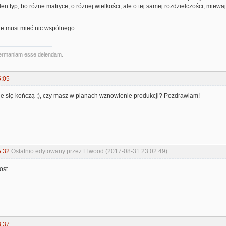
en typ, bo różne matryce, o różnej wielkości, ale o tej samej rozdzielczości, miewa
ie musi mieć nic wspólnego.
ermaniam esse delendam.
5:05
e się kończą ;), czy masz w planach wznowienie produkcji? Pozdrawiam!
5:32
Ostatnio edytowany przez Elwood (2017-08-31 23:02:49)
ost.
3:37