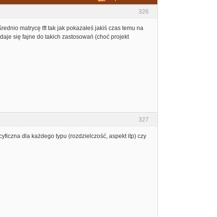
326
rednio matrycę tft tak jak pokazałeś jakiś czas temu na
aje się fajne do takich zastosowań (choć projekt
327
yficzna dla każdego typu (rozdzielczość, aspekt itp) czy