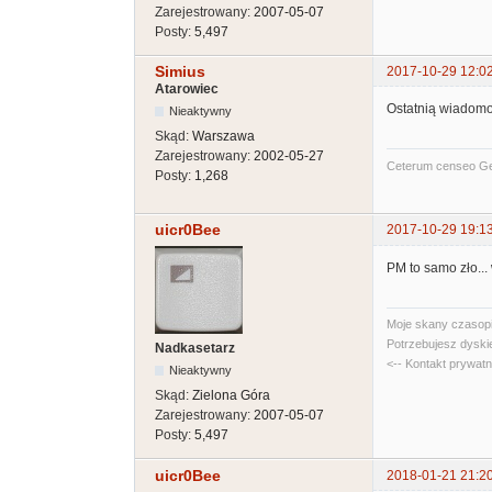
Zarejestrowany:
2007-05-07
Posty:
5,497
Simius
2017-10-29 12:0
Atarowiec
Ostatnią wiadomo
Nieaktywny
Skąd:
Warszawa
Zarejestrowany:
2002-05-27
Ceterum censeo G
Posty:
1,268
uicr0Bee
2017-10-29 19:1
PM to samo zło...
Moje skany czasopi
Potrzebujesz dyski
Nadkasetarz
<-- Kontakt prywat
Nieaktywny
Skąd:
Zielona Góra
Zarejestrowany:
2007-05-07
Posty:
5,497
uicr0Bee
2018-01-21 21:2