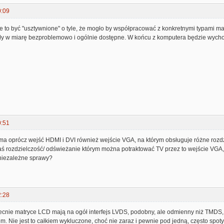
0:09
 to być "usztywnione" o tyle, że mogło by współpracować z konkretnymi typami matr
yły w miarę bezproblemowo i ogólnie dostępne. W końcu z komputera będzie wychod
0:51
 ma oprócz wejść HDMI i DVI również wejście VGA, na którym obsługuje różne rozdzi
kaś rozdzielczość/ odświeżanie którym można potraktować TV przez to wejście VGA
niezależne sprawy?
2:28
nie matryce LCD mają na ogół interfejs LVDS, podobny, ale odmienny niż TMDS, ja
m. Nie jest to całkiem wykluczone, choć nie zaraz i pewnie pod jedną, często spo