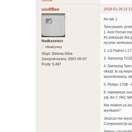
Strona
uicr0Bee
2018-01-26 21:1
No tak :)
Tymczasem, przet
1. Acer Ferrari m
#1 pokazuje dla 
Nadkasetarz
ręcznie centrować
Nieaktywny
2. LG Flatron L17
Skąd:
Zielona Góra
3. Samsung T22E3
Zarejestrowany:
2007-05-07
Posty:
5,497
4. Samsung SyncMa
okazji, tu są wsp
wycentrowany, al
5. Philips 170
6. największe za
zdj. #4-7. PAC MA
Nie miałem za duż
wynikami?
Jeszcze nie wyci
Component (tu je
Simius, czy możli