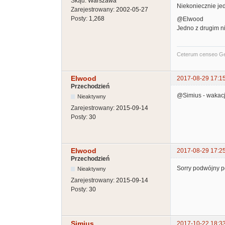
Skąd:
Warszawa
Niekoniecznie jed
Zarejestrowany:
2002-05-27
Posty:
1,268
@Elwood
Jedno z drugim n
Ceterum censeo G
Elwood
2017-08-29 17:1
Przechodzień
@Simius - wakacj
Nieaktywny
Zarejestrowany:
2015-09-14
Posty:
30
Elwood
2017-08-29 17:2
Przechodzień
Sorry podwójny p
Nieaktywny
Zarejestrowany:
2015-09-14
Posty:
30
Simius
2017-10-22 18:3