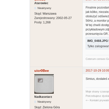
Atarowiec
Finalnie pozostan
Nieaktywny
jak kółko, niezal
Skąd:
Warszawa
obsłużyć odświeża
Zarejestrowany:
2002-05-27
56Hz, a monitor p
Posty:
1,268
W tej chwili dost
przykładowym zdj
przesunięcia GR.
IMG_0468.JPG
Tylko zalogowan
Ceterum censeo G
uicr0Bee
2017-10-29 10:0
Simius, dostałeś
Moje skany czasopi
Potrzebujesz dyski
Nadkasetarz
<-- Kontakt prywat
Nieaktywny
Skąd:
Zielona Góra