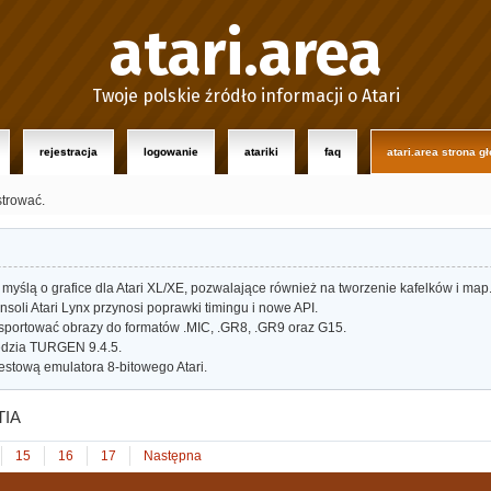
atari.area
Twoje polskie źródło informacji o Atari
rejestracja
logowanie
atariki
faq
atari.area strona g
strować.
myślą o grafice dla Atari XL/XE, pozwalające również na tworzenie kafelków i map
oli Atari Lynx przynosi poprawki timingu i nowe API.
portować obrazy do formatów .MIC, .GR8, .GR9 oraz G15.
dzia TURGEN 9.4.5.
estową emulatora 8-bitowego Atari.
TIA
15
16
17
Następna