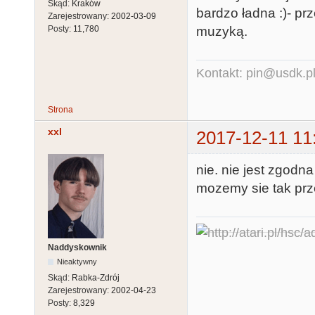
Skąd:
Kraków
bardzo ładna :)- p
Zarejestrowany:
2002-03-09
muzyką.
Posty:
11,780
Kontakt: pin@usdk.p
Strona
xxl
2017-12-11 11
nie. nie jest zgodna
mozemy sie tak pr
Naddyskownik
Nieaktywny
Skąd:
Rabka-Zdrój
Zarejestrowany:
2002-04-23
Posty:
8,329