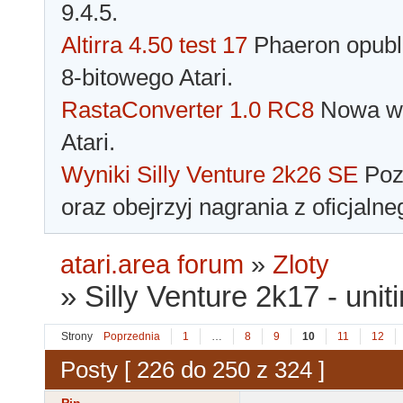
9.4.5.
Altirra 4.50 test 17
Phaeron opubli
8-bitowego Atari.
RastaConverter 1.0 RC8
Nowa wer
Atari.
Wyniki Silly Venture 2k26 SE
Pozn
oraz obejrzyj nagrania z oficjaln
atari.area forum
»
Zloty
»
Silly Venture 2k17 - unit
Strony
Poprzednia
1
…
8
9
10
11
12
Posty [ 226 do 250 z 324 ]