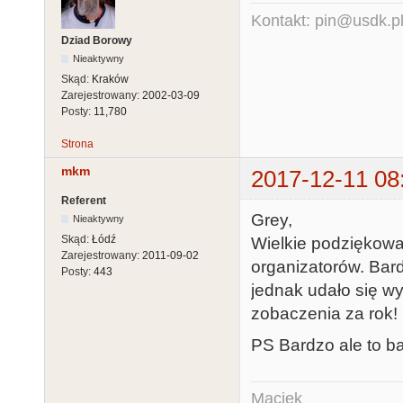
Kontakt: pin@usdk.p
Dziad Borowy
Nieaktywny
Skąd:
Kraków
Zarejestrowany:
2002-03-09
Posty:
11,780
Strona
mkm
2017-12-11 08
Referent
Grey,
Nieaktywny
Skąd:
Łódź
Wielkie podziękowan
Zarejestrowany:
2011-09-02
organizatorów. Bard
Posty:
443
jednak udało się w
zobaczenia za rok!
PS Bardzo ale to b
Maciek