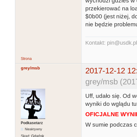
wychodzi gdzieś w o
przekierować na lo
$0b00 (jest niżej,
nie będzie problem
Kontakt: pin@usdk.p
Strona
grey/msb
2017-12-12 12
grey/msb (201
Uff, udało się. Od 
wyniki do wglądu tut
OFICJALNE WYNI
Podkasetarz
W sumie podczas 
Nieaktywny
Skąd:
Gdańsk