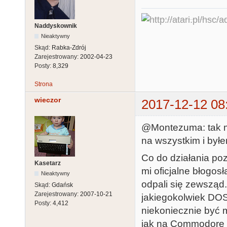
Naddyskownik
Nieaktywny
Skąd:
Rabka-Zdrój
Zarejestrowany:
2002-04-23
Posty:
8,329
Strona
wieczor
2017-12-12 08
@Montezuma: tak mi
na wszystkim i byłe
Co do działania poz
Kasetarz
mi oficjalne błogos
Nieaktywny
odpali się zewsząd
Skąd:
Gdańsk
Zarejestrowany:
2007-10-21
jakiegokolwiek DOS
Posty:
4,412
niekoniecznie być 
jak na Commodore 