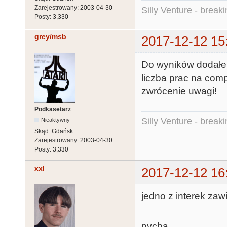
Zarejestrowany:
2003-04-30
Silly Venture - break
Posty:
3,330
grey/msb
2017-12-12 15
Do wyników dodałem
liczba prac na com
zwrócenie uwagi!
Podkasetarz
Silly Venture - break
Nieaktywny
Skąd:
Gdańsk
Zarejestrowany:
2003-04-30
Posty:
3,330
xxl
2017-12-12 16
jedno z interek za
pycha.