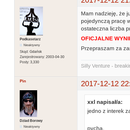
2017-12-12 21
Mam nadzieję, że j
pojedynczą pracę w
ostateczna liczba 
OFICJALNE WYNI
Podkasetarz
Nieaktywny
Przepraszam za zam
Skąd:
Gdańsk
Zarejestrowany:
2003-04-30
Posty:
3,330
Silly Venture - break
Pin
2017-12-12 22
xxl napisał/a:
jedno z interek 
Dziad Borowy
Nieaktywny
pycha.