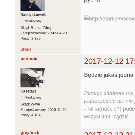
Naddyskownik
Nieaktywny
Skąd:
Rabka-Zdrój
Zarejestrowany:
2002-04-23
Posty:
8,329
Strona
perinoid
2017-12-12 17
Będzie jakaś jedna
Kasetarz
Pamięć studenta ma c
Nieaktywny
jednocześnie nic nie
Skąd:
W-wa
- Kilka(naście?) pude
Zarejestrowany:
2015-11-20
Posty:
4,104
wszystkimi rządzić.
grey/msb