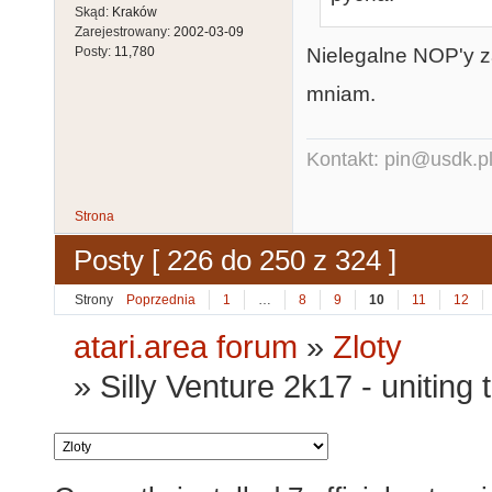
Skąd:
Kraków
Zarejestrowany:
2002-03-09
Nielegalne NOP'y 
Posty:
11,780
mniam.
Kontakt: pin@usdk.p
Strona
Posty [ 226 do 250 z 324 ]
Strony
Poprzednia
1
…
8
9
10
11
12
atari.area forum
»
Zloty
»
Silly Venture 2k17 - uniting