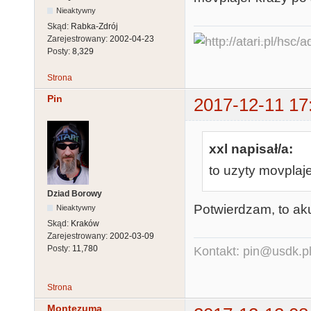
Nieaktywny
Skąd:
Rabka-Zdrój
Zarejestrowany:
2002-04-23
Posty:
8,329
Strona
Pin
2017-12-11 17
xxl napisał/a:
to uzyty movplaje
Dziad Borowy
Potwierdzam, to aku
Nieaktywny
Skąd:
Kraków
Zarejestrowany:
2002-03-09
Posty:
11,780
Kontakt: pin@usdk.p
Strona
Montezuma