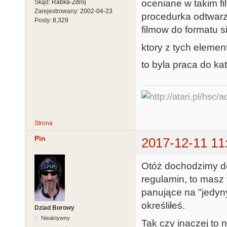
oceniane w takim fi
Skąd:
Rabka-Zdrój
Zarejestrowany:
2002-04-23
procedurka odtwarza
Posty:
8,329
filmow do formatu s
ktory z tych elemen
to byla praca do kat
Strona
Pin
2017-12-11 11
Otóż dochodzimy d
regulamin, to masz 
panujące na "jedyn
określiłeś.
Dziad Borowy
Nieaktywny
Tak czy inaczej to 