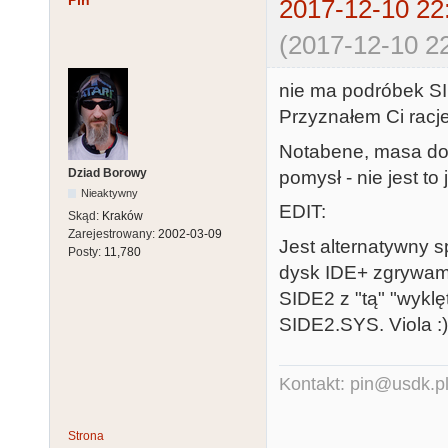
Pin
2017-12-10 22
(2017-12-10 22
nie ma podróbek SI
Przyznałem Ci racje 
Notabene, masa dob
Dziad Borowy
pomysł - nie jest to
Nieaktywny
EDIT:
Skąd:
Kraków
Zarejestrowany:
2002-03-09
Jest alternatywny 
Posty:
11,780
dysk IDE+ zgrywam
SIDE2 z "tą" "wyklę
SIDE2.SYS. Viola :)
Kontakt: pin@usdk.p
Strona