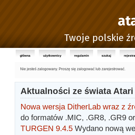
at
Twoje polskie źr
główna
użytkownicy
regulamin
szukaj
rejestr
Nie jesteś zalogowany.
Proszę się zalogować lub zarejestrować.
Aktualności ze świata Atari
Nowa wersja DitherLab wraz z źr
do formatów .MIC, .GR8, .GR9 o
TURGEN 9.4.5
Wydano nową wer