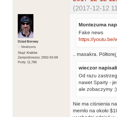
(2017-12-12 11
Montezuma napi
Fake news
https://youtu.b
Dziad Borowy
Nieaktywny
Skąd:
Kraków
.. masakra. Półtore
Zarejestrowany:
2002-03-09
Posty:
11,780
wieczor napisał/
Od razu zastrzeg
nawet Sparty - j
ale zobaczymy :)
Nie ma ciśnienia n
memlo na około $10