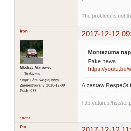
The problem is not th
Iron
2017-12-12 09
Montezuma napi
Fake news
Młodszy Atarowiec
https://youtu.b
Nieaktywny
Skąd:
Góra Świętej Anny
A zestaw RespeQt 
Zarejestrowany:
2010-12-08
Posty:
677
http://atari.pl/hsc/ad
Strona
Pin
2017-12-12 11