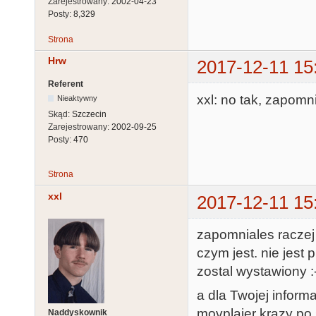
Zarejestrowany:
2002-04-23
Posty:
8,329
Strona
Hrw
2017-12-11 15
Referent
xxl: no tak, zapom
Nieaktywny
Skąd:
Szczecin
Zarejestrowany:
2002-09-25
Posty:
470
Strona
xxl
2017-12-11 15
zapomniales raczej 
czym jest. nie jest 
zostal wystawiony :
a dla Twojej inform
movplajer krazy po s
Naddyskownik