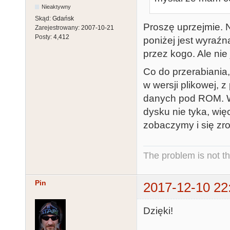
Nieaktywny
Skąd:
Gdańsk
Proszę uprzejmie. N
Zarejestrowany:
2007-10-21
Posty:
4,412
poniżej jest wyraźn
przez kogo. Ale nie 
Co do przerabiania, 
w wersji plikowej, 
danych pod ROM. Ws
dysku nie tyka, wi
zobaczymy i się zrob
The problem is not th
Pin
2017-12-10 22
Dzięki!