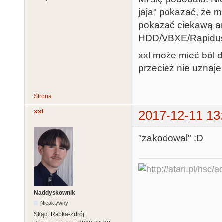
jaja" pokazać, że m
pokazać ciekawą a
HDD/VBXE/Rapidus
xxl może mieć ból d
przecież nie uznaj
Strona
xxl
2017-12-11 13
"zakodowal" :D
Naddyskownik
Nieaktywny
Skąd:
Rabka-Zdrój