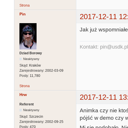
Strona
Pin
2017-12-11 12
Jak już wspomniałem
Kontakt: pin@usdk.p
Dziad Borowy
Nieaktywny
Skąd:
Kraków
Zarejestrowany:
2002-03-09
Posty:
11,780
Strona
Hrw
2017-12-11 13
Referent
Animka czy nie ktoś
Nieaktywny
Skąd:
Szczecin
pójść w demo czy w
Zarejestrowany:
2002-09-25
Mi się podobało. Ni
Posty:
470