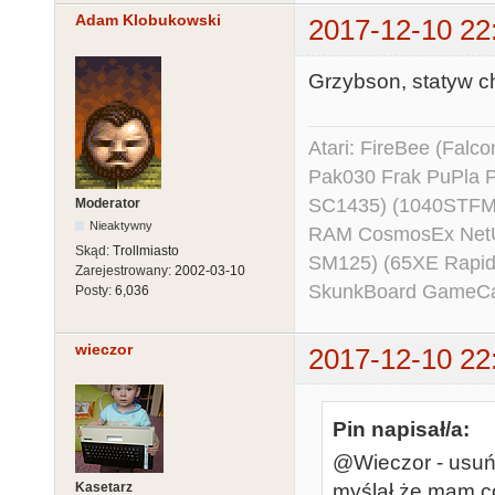
Adam Klobukowski
2017-12-10 22
Grzybson, statyw c
Atari: FireBee (Fal
Pak030 Frak PuPla
SC1435) (1040STFM
Moderator
Nieaktywny
RAM CosmosEx NetU
Skąd:
Trollmiasto
SM125) (65XE Rapi
Zarejestrowany:
2002-03-10
SkunkBoard GameCart
Posty:
6,036
wieczor
2017-12-10 22
Pin napisał/a:
@Wieczor - usuń 
Kasetarz
myślał że mam c