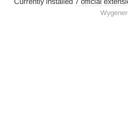
Currently installed
7 official extens
Wygenero