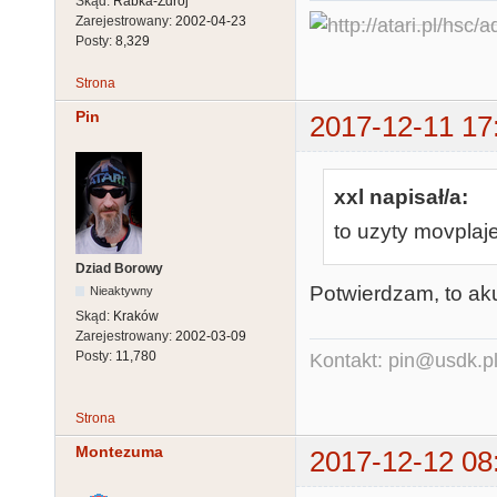
Skąd:
Rabka-Zdrój
Zarejestrowany:
2002-04-23
Posty:
8,329
Strona
Pin
2017-12-11 17
xxl napisał/a:
to uzyty movplaje
Dziad Borowy
Potwierdzam, to aku
Nieaktywny
Skąd:
Kraków
Zarejestrowany:
2002-03-09
Posty:
11,780
Kontakt: pin@usdk.p
Strona
Montezuma
2017-12-12 08