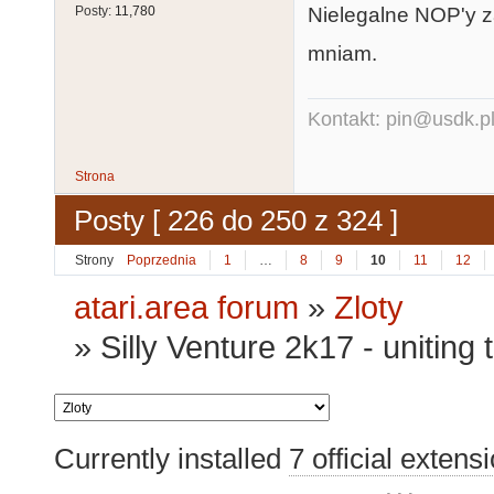
Nielegalne NOP'y 
Posty:
11,780
mniam.
Kontakt: pin@usdk.p
Strona
Posty [ 226 do 250 z 324 ]
Strony
Poprzednia
1
…
8
9
10
11
12
atari.area forum
»
Zloty
»
Silly Venture 2k17 - uniting
Currently installed
7 official extens