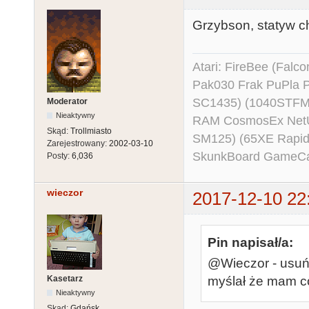
Grzybson, statyw c
Atari: FireBee (Fal
Pak030 Frak PuPla
SC1435) (1040STFM
Moderator
Nieaktywny
RAM CosmosEx NetU
Skąd:
Trollmiasto
SM125) (65XE Rapi
Zarejestrowany:
2002-03-10
SkunkBoard GameCart
Posty:
6,036
wieczor
2017-12-10 22
Pin napisał/a:
@Wieczor - usuń 
Kasetarz
myślał że mam c
Nieaktywny
Skąd:
Gdańsk