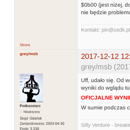
$0b00 (jest niżej,
nie będzie problem
Kontakt: pin@usdk.p
Strona
grey/msb
2017-12-12 12
grey/msb (201
Uff, udało się. Od 
wyniki do wglądu tut
OFICJALNE WYNI
Podkasetarz
W sumie podczas 
Nieaktywny
Skąd:
Gdańsk
Zarejestrowany:
2003-04-30
Silly Venture - break
Posty:
3,330