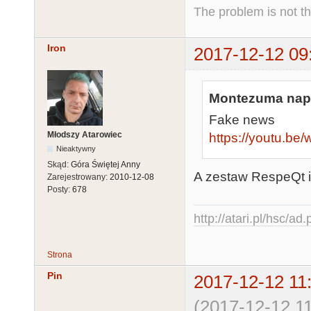
The problem is not th
Iron
2017-12-12 09
Montezuma napi
Fake news
Młodszy Atarowiec
https://youtu.b
Nieaktywny
Skąd:
Góra Świętej Anny
A zestaw RespeQt 
Zarejestrowany:
2010-12-08
Posty:
678
http://atari.pl/hsc/ad
Strona
Pin
2017-12-12 11
(2017-12-12 11