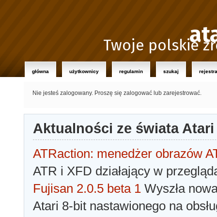
at
Twoje polskie źr
główna
użytkownicy
regulamin
szukaj
rejestr
Nie jesteś zalogowany.
Proszę się zalogować lub zarejestrować.
Aktualności ze świata Atari
ATRaction: menedżer obrazów 
ATR i XFD działający w przegląda
Fujisan 2.0.5 beta 1
Wyszła nowa 
Atari 8-bit nastawionego na obsłu