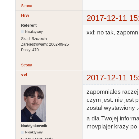
Strona
Hrw
2017-12-11 15
Referent
xxl: no tak, zapom
Nieaktywny
Skąd:
Szczecin
Zarejestrowany:
2002-09-25
Posty:
470
Strona
xxl
2017-12-11 15
zapomniales raczej 
czym jest. nie jest 
zostal wystawiony :
a dla Twojej inform
movplajer krazy po s
Naddyskownik
Nieaktywny