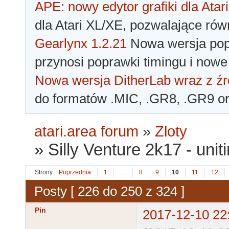
APE: nowy edytor grafiki dla Atari
dla Atari XL/XE, pozwalające rów
Gearlynx 1.2.21
Nowa wersja popu
przynosi poprawki timingu i nowe
Nowa wersja DitherLab wraz z źr
do formatów .MIC, .GR8, .GR9 o
atari.area forum
»
Zloty
»
Silly Venture 2k17 - unit
Strony
Poprzednia
1
…
8
9
10
11
12
Posty [ 226 do 250 z 324 ]
Pin
2017-12-10 22