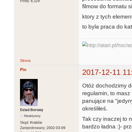
Posty:
8,329
filmow do formatu s
ktory z tych elemen
to byla praca do kat
Strona
Pin
2017-12-11 11
Otóż dochodzimy d
regulamin, to masz 
panujące na "jedyn
określiłeś.
Dziad Borowy
Nieaktywny
Tak czy inaczej to 
Skąd:
Kraków
bardzo ładna :)- p
Zarejestrowany:
2002-03-09