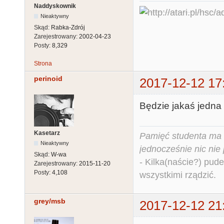
Naddyskownik
Nieaktywny
Skąd:
Rabka-Zdrój
Zarejestrowany:
2002-04-23
Posty:
8,329
Strona
perinoid
2017-12-12 17
Będzie jakaś jedna
Kasetarz
Pamięć studenta ma c
Nieaktywny
jednocześnie nic nie
Skąd:
W-wa
- Kilka(naście?) pude
Zarejestrowany:
2015-11-20
Posty:
4,108
wszystkimi rządzić.
grey/msb
2017-12-12 21