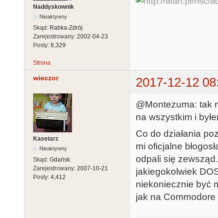
Naddyskownik
Nieaktywny
Skąd:
Rabka-Zdrój
Zarejestrowany:
2002-04-23
Posty:
8,329
Strona
wieczor
2017-12-12 08
@Montezuma: tak mi
na wszystkim i byłe
Co do działania poz
Kasetarz
mi oficjalne błogos
Nieaktywny
odpali się zewsząd
Skąd:
Gdańsk
Zarejestrowany:
2007-10-21
jakiegokolwiek DOS
Posty:
4,412
niekoniecznie być 
jak na Commodore 