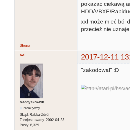
pokazać ciekawą a
HDD/VBXE/Rapidus
xxl może mieć ból d
przecież nie uznaj
Strona
xxl
2017-12-11 13
"zakodowal" :D
Naddyskownik
Nieaktywny
Skąd:
Rabka-Zdrój
Zarejestrowany:
2002-04-23
Posty:
8,329