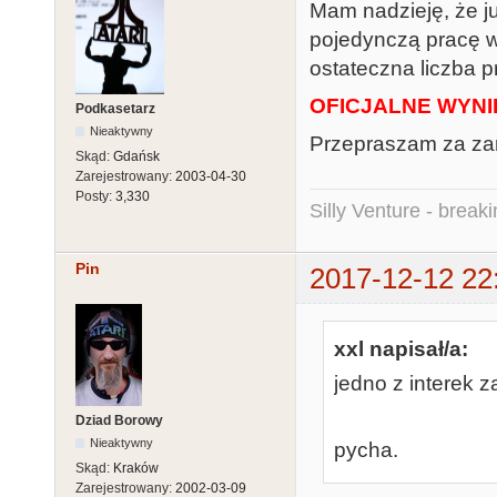
Mam nadzieję, że j
pojedynczą pracę w
ostateczna liczba 
OFICJALNE WYNI
Podkasetarz
Nieaktywny
Przepraszam za zam
Skąd:
Gdańsk
Zarejestrowany:
2003-04-30
Posty:
3,330
Silly Venture - break
Pin
2017-12-12 22
xxl napisał/a:
jedno z interek 
Dziad Borowy
Nieaktywny
pycha.
Skąd:
Kraków
Zarejestrowany:
2002-03-09