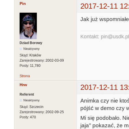
Pin
2017-12-11 12
Jak już wspomniałem
Kontakt: pin@usdk.p
Dziad Borowy
Nieaktywny
Skąd:
Kraków
Zarejestrowany:
2002-03-09
Posty:
11,780
Strona
Hrw
2017-12-11 13
Referent
Animka czy nie ktoś
Nieaktywny
Skąd:
Szczecin
pójść w demo czy w
Zarejestrowany:
2002-09-25
Mi się podobało. Ni
Posty:
470
jaja" pokazać, że m