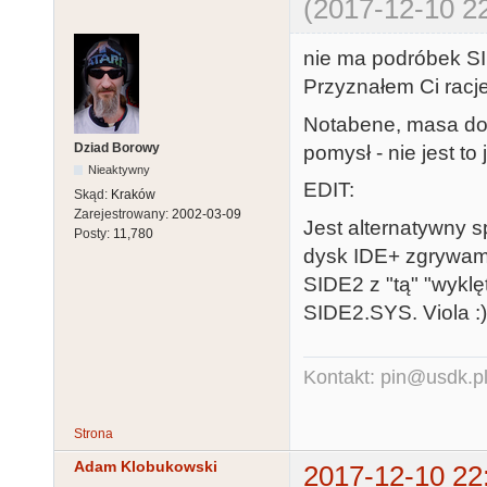
(2017-12-10 22
nie ma podróbek SI
Przyznałem Ci racje 
Notabene, masa dob
Dziad Borowy
pomysł - nie jest to
Nieaktywny
EDIT:
Skąd:
Kraków
Zarejestrowany:
2002-03-09
Jest alternatywny 
Posty:
11,780
dysk IDE+ zgrywam
SIDE2 z "tą" "wyklę
SIDE2.SYS. Viola :)
Kontakt: pin@usdk.p
Strona
Adam Klobukowski
2017-12-10 22