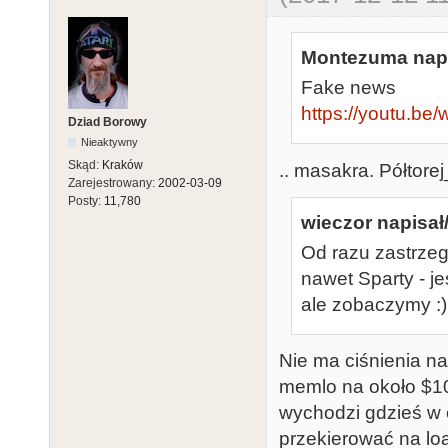
Montezuma napi
Fake news
https://youtu.b
Dziad Borowy
Nieaktywny
Skąd:
Kraków
.. masakra. Półtore
Zarejestrowany:
2002-03-09
Posty:
11,780
wieczor napisał/
Od razu zastrzeg
nawet Sparty - j
ale zobaczymy :)
Nie ma ciśnienia n
memlo na około $10
wychodzi gdzieś w o
przekierować na lo