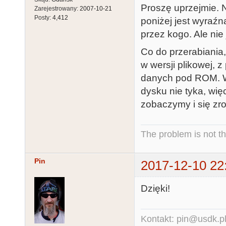
Proszę uprzejmie. N
Zarejestrowany:
2007-10-21
Posty:
4,412
poniżej jest wyraźn
przez kogo. Ale nie 
Co do przerabiania, 
w wersji plikowej, 
danych pod ROM. Ws
dysku nie tyka, wi
zobaczymy i się zrob
The problem is not th
Pin
2017-12-10 22
Dzięki!
Kontakt: pin@usdk.p