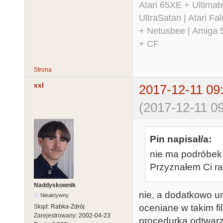
Atari 65XE + Ultima
UltraSatan | Atari 
+ Netusbee | Amiga 
+ CF
Strona
xxl
2017-12-11 09
(2017-12-11 09
Pin napisał/a:
nie ma podróbek 
Przyznałem Ci rac
Naddyskownik
nie, a dodatkowo um
Nieaktywny
oceniane w takim fi
Skąd:
Rabka-Zdrój
Zarejestrowany:
2002-04-23
procedurka odtwarza