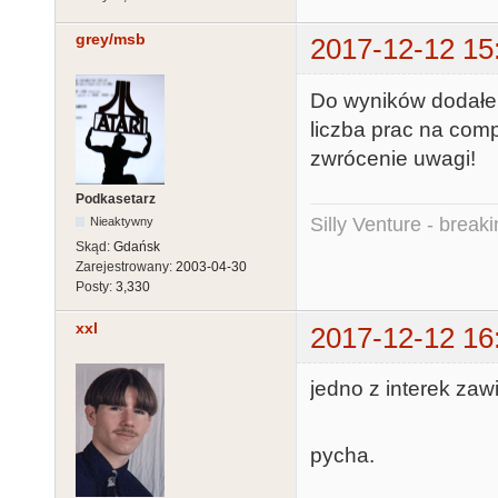
grey/msb
2017-12-12 15
Do wyników dodałem
liczba prac na com
zwrócenie uwagi!
Podkasetarz
Silly Venture - break
Nieaktywny
Skąd:
Gdańsk
Zarejestrowany:
2003-04-30
Posty:
3,330
xxl
2017-12-12 16
jedno z interek za
pycha.