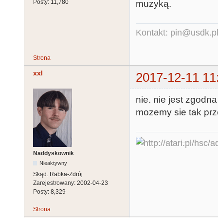
muzyką.
Posty:
11,780
Kontakt: pin@usdk.p
Strona
xxl
2017-12-11 11
nie. nie jest zgodna
mozemy sie tak pr
Naddyskownik
Nieaktywny
Skąd:
Rabka-Zdrój
Zarejestrowany:
2002-04-23
Posty:
8,329
Strona