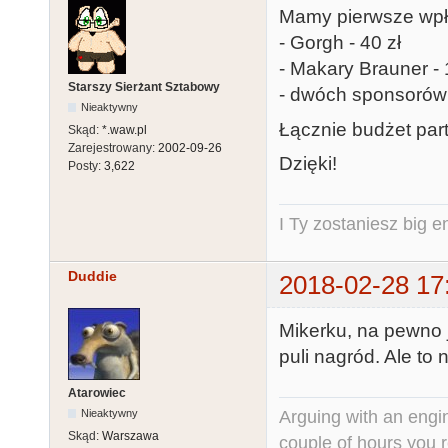
Mamy pierwsze wpł
- Gorgh - 40 zł
- Makary Brauner - 
Starszy Sierżant Sztabowy
- dwóch sponsorów 
Nieaktywny
Łącznie budżet part
Skąd:
*.waw.pl
Zarejestrowany:
2002-09-26
Dzięki!
Posty:
3,622
I Ty zostaniesz big e
Duddie
2018-02-28 17
Mikerku, na pewno 
puli nagród. Ale to 
Atarowiec
Arguing with an engine
Nieaktywny
Skąd:
Warszawa
couple of hours you rea