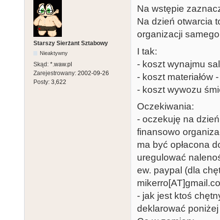
Na wstępie zaznacz
Na dzień otwarcia 
organizacji samego
Starszy Sierżant Sztabowy
I tak:
Nieaktywny
- koszt wynajmu sal
Skąd:
*.waw.pl
Zarejestrowany:
2002-09-26
- koszt materiałów -
Posty:
3,622
- koszt wywozu śmie
Oczekiwania:
- oczekuję na dzień
finansowo organiza
ma być opłacona do 
uregulować nalenoś
ew. paypal (dla chę
mikerro[AT]gmail.co
- jak jest ktoś chę
deklarować poniżej