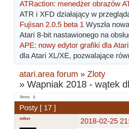
ATRaction: menedżer obrazów 
ATR i XFD działający w przegląda
Fujisan 2.0.5 beta 1
Wyszła nowa 
Atari 8-bit nastawionego na obsłu
APE: nowy edytor grafiki dla Atari
dla Atari XL/XE, pozwalające rów
atari.area forum
»
Zloty
»
Wapniak 2018 - wątek d
Strony
1
Posty [ 17 ]
miker
2018-02-25 21