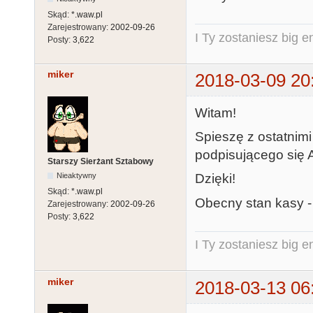
Skąd:
*.waw.pl
Zarejestrowany:
2002-09-26
I Ty zostaniesz big e
Posty:
3,622
miker
2018-03-09 20
Witam!
Spieszę z ostatnim
podpisującego się A
Starszy Sierżant Sztabowy
Dzięki!
Nieaktywny
Skąd:
*.waw.pl
Obecny stan kasy 
Zarejestrowany:
2002-09-26
Posty:
3,622
I Ty zostaniesz big e
miker
2018-03-13 06