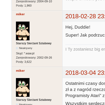
Zarejestrowany:
2004-09-10
Posty:
1,960
miker
2018-02-28 23
Hej, Duddie!
Super! Jak podrzuci
Starszy Sierżant Sztabowy
Nieaktywny
I Ty zostaniesz big e
Skąd:
*.waw.pl
Zarejestrowany:
2002-09-26
Posty:
3,622
miker
2018-03-04 23
Ostatnimi czasy do
zł a z nagród rzec
Programisty Atari" 
Starszy Sierżant Sztabowy
Wszystkim serdeczn
Nieaktywny