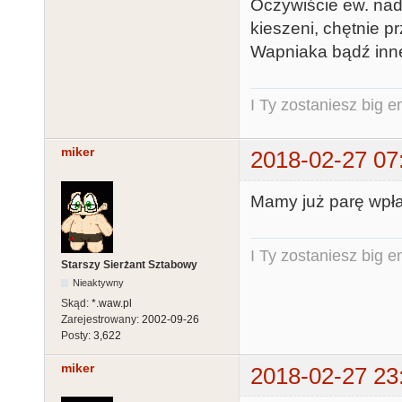
Oczywiście ew. nadw
kieszeni, chętnie p
Wapniaka bądź inne
I Ty zostaniesz big e
miker
2018-02-27 07
Mamy już parę wpłat
I Ty zostaniesz big e
Starszy Sierżant Sztabowy
Nieaktywny
Skąd:
*.waw.pl
Zarejestrowany:
2002-09-26
Posty:
3,622
miker
2018-02-27 23