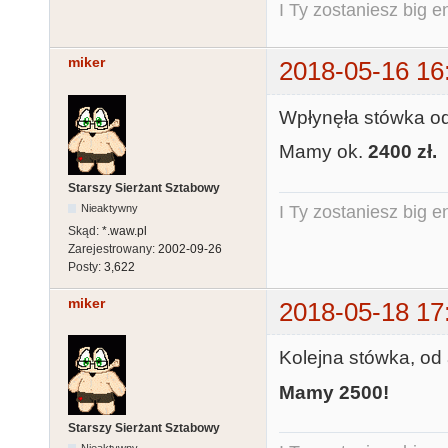
I Ty zostaniesz big e
miker
2018-05-16 16
Wpłynęła stówka o
Mamy ok.
2400 zł.
Starszy Sierżant Sztabowy
Nieaktywny
I Ty zostaniesz big e
Skąd:
*.waw.pl
Zarejestrowany:
2002-09-26
Posty:
3,622
miker
2018-05-18 17
Kolejna stówka, o
Mamy 2500!
Starszy Sierżant Sztabowy
Nieaktywny