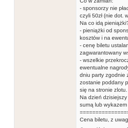
Co w zamian:
- sponsorzy nie pła
czyli 50zł (nie dot.
Na co idą pieniążki
- pieniążki od spo
kosztów i na ewent
- cenę biletu ustala
zagwarantowany ws
- wszelkie przekro
ewentualne nagrody
dniu party zgodnie
zostanie poddany pu
się na stronie zlotu.
Na dzień dzisiejszy
sumą lub wykazem r
===============
Cena biletu, z uwa