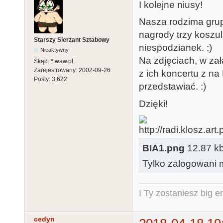
I kolejne niusy!
Nasza rodzima grup
nagrody trzy koszul
Starszy Sierżant Sztabowy
niespodzianek. :)
Nieaktywny
Na zdjęciach, w za
Skąd:
*.waw.pl
Zarejestrowany:
2002-09-26
z ich koncertu z n
Posty:
3,622
przedstawiać. :)
Dzięki!
BIA1.png
12.87 kb,
Tylko zalogowani m
I Ty zostaniesz big e
cedyn