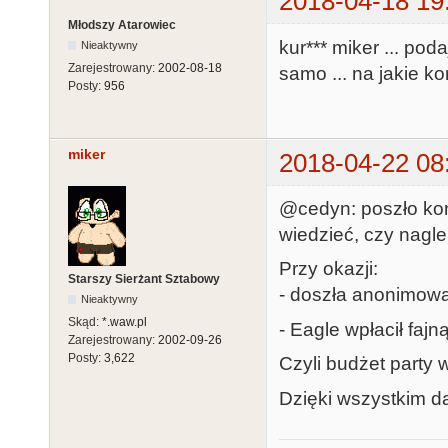
2018-04-18 19
Młodszy Atarowiec
kur*** miker ... po
Nieaktywny
Zarejestrowany:
2002-08-18
samo ... na jakie k
Posty:
956
miker
2018-04-22 08
@cedyn: poszło kon
wiedzieć, czy nagle 
Przy okazji:
Starszy Sierżant Sztabowy
- doszła anonimow
Nieaktywny
Skąd:
*.waw.pl
- Eagle wpłacił faj
Zarejestrowany:
2002-09-26
Posty:
3,622
Czyli budżet party 
Dzięki wszystkim 