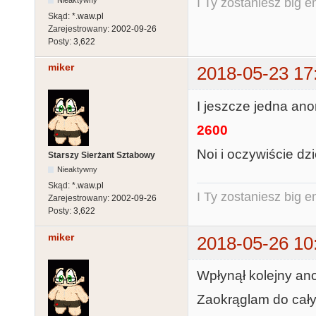
I Ty zostaniesz big e
Skąd:
*.waw.pl
Zarejestrowany:
2002-09-26
Posty:
3,622
miker
2018-05-23 17
I jeszcze jedna an
2600
Noi i oczywiście dz
Starszy Sierżant Sztabowy
Nieaktywny
Skąd:
*.waw.pl
I Ty zostaniesz big e
Zarejestrowany:
2002-09-26
Posty:
3,622
miker
2018-05-26 10
Wpłynął kolejny a
Zaokrąglam do całyc