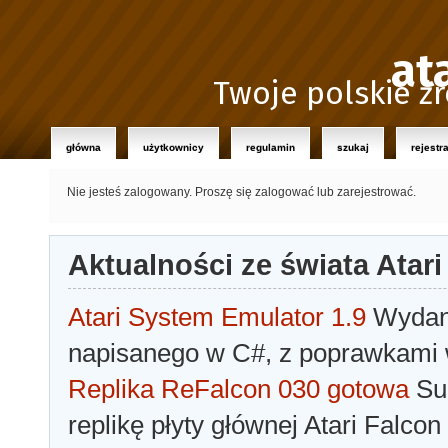
at
Twoje polskie źr
główna
użytkownicy
regulamin
szukaj
rejestr
Nie jesteś zalogowany.
Proszę się zalogować lub zarejestrować.
Aktualności ze świata Atari
Atari System Emulator 1.9
Wydano
napisanego w C#, z poprawkami w
Replika ReFalcon 030 gotowa
Sua
replikę płyty głównej Atari Falcon