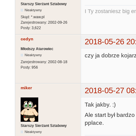
Starszy Sierżant Sztabowy
Nieaktywny
I Ty zostaniesz big e
Skąd:
*.waw.pl
Zarejestrowany:
2002-09-26
Posty:
3,622
cedyn
2018-05-26 20
Młodszy Atarowiec
czy ja dobrze kojarz
Nieaktywny
Zarejestrowany:
2002-08-18
Posty:
956
miker
2018-05-27 08
Tak jakby. :)
Ale start był bardz
pplace.
Starszy Sierżant Sztabowy
Nieaktywny