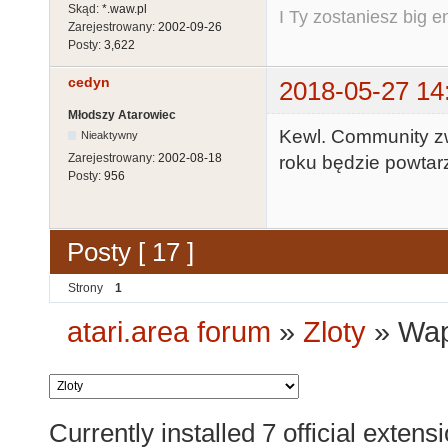
Skąd:
*.waw.pl
I Ty zostaniesz big e
Zarejestrowany:
2002-09-26
Posty:
3,622
cedyn
2018-05-27 14
Młodszy Atarowiec
Kewl. Community zwa
Nieaktywny
Zarejestrowany:
2002-08-18
roku będzie powtarza
Posty:
956
Posty [ 17 ]
Strony
1
atari.area forum
»
Zloty
»
Wap
Currently installed
7 official extens