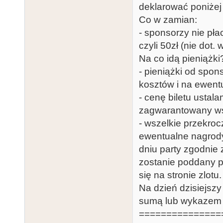
deklarować poniżej
Co w zamian:
- sponsorzy nie pła
czyli 50zł (nie dot.
Na co idą pieniążki
- pieniążki od spo
kosztów i na ewent
- cenę biletu ustala
zagwarantowany ws
- wszelkie przekro
ewentualne nagrody
dniu party zgodnie
zostanie poddany pu
się na stronie zlotu.
Na dzień dzisiejszy
sumą lub wykazem r
===============