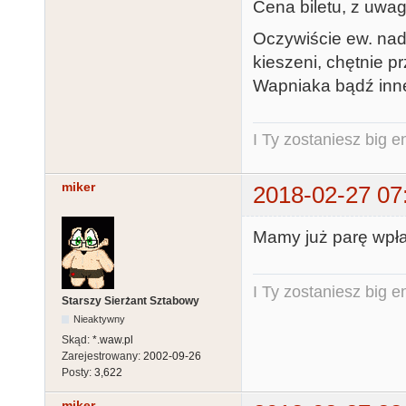
Cena biletu, z uwa
Oczywiście ew. nadw
kieszeni, chętnie p
Wapniaka bądź inne
I Ty zostaniesz big e
miker
2018-02-27 07
Mamy już parę wpłat
I Ty zostaniesz big e
Starszy Sierżant Sztabowy
Nieaktywny
Skąd:
*.waw.pl
Zarejestrowany:
2002-09-26
Posty:
3,622
miker