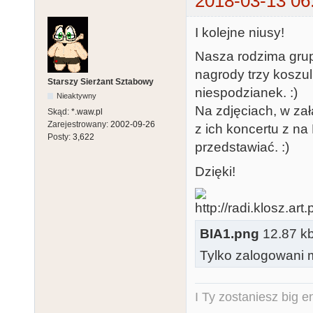
2018-03-13 06
I kolejne niusy!
Nasza rodzima grup
nagrody trzy koszul
Starszy Sierżant Sztabowy
niespodzianek. :)
Nieaktywny
Na zdjęciach, w za
Skąd:
*.waw.pl
Zarejestrowany:
2002-09-26
z ich koncertu z n
Posty:
3,622
przedstawiać. :)
Dzięki!
BIA1.png
12.87 kb,
Tylko zalogowani m
I Ty zostaniesz big e