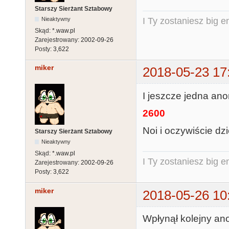
Starszy Sierżant Sztabowy
Nieaktywny
I Ty zostaniesz big e
Skąd:
*.waw.pl
Zarejestrowany:
2002-09-26
Posty:
3,622
miker
2018-05-23 17
I jeszcze jedna an
2600
Noi i oczywiście dz
Starszy Sierżant Sztabowy
Nieaktywny
Skąd:
*.waw.pl
I Ty zostaniesz big e
Zarejestrowany:
2002-09-26
Posty:
3,622
miker
2018-05-26 10
Wpłynął kolejny a