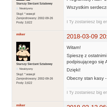
Starszy Sierżant Sztabowy
Wszystkim serdeczn
Nieaktywny
Skąd:
*.waw.pl
Zarejestrowany:
2002-09-26
I Ty zostaniesz big e
Posty:
3,622
miker
2018-03-09 20
Witam!
Spieszę z ostatnim
podpisującego się A
Starszy Sierżant Sztabowy
Dzięki!
Nieaktywny
Skąd:
*.waw.pl
Obecny stan kasy 
Zarejestrowany:
2002-09-26
Posty:
3,622
I Ty zostaniesz big e
miker