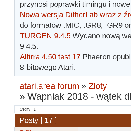
przynosi poprawki timingu i nowe
Nowa wersja DitherLab wraz z źr
do formatów .MIC, .GR8, .GR9 o
TURGEN 9.4.5
Wydano nową wer
9.4.5.
Altirra 4.50 test 17
Phaeron opubli
8-bitowego Atari.
atari.area forum
»
Zloty
»
Wapniak 2018 - wątek d
Strony
1
Posty [ 17 ]