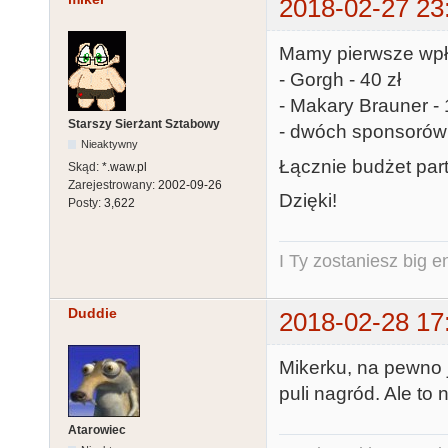
2018-02-27 23
Mamy pierwsze wpł
- Gorgh - 40 zł
- Makary Brauner - 
Starszy Sierżant Sztabowy
- dwóch sponsorów 
Nieaktywny
Łącznie budżet part
Skąd:
*.waw.pl
Zarejestrowany:
2002-09-26
Dzięki!
Posty:
3,622
I Ty zostaniesz big e
Duddie
2018-02-28 17
Mikerku, na pewno 
puli nagród. Ale to 
Atarowiec