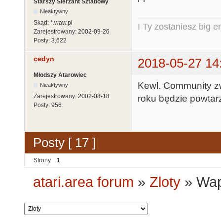
Starszy Sierżant Sztabowy
Nieaktywny
Skąd:
*.waw.pl
I Ty zostaniesz big e
Zarejestrowany:
2002-09-26
Posty:
3,622
cedyn
2018-05-27 14
Młodszy Atarowiec
Kewl. Community zwa
Nieaktywny
Zarejestrowany:
2002-08-18
roku będzie powtarza
Posty:
956
Posty [ 17 ]
Strony
1
atari.area forum
»
Zloty
»
Wap