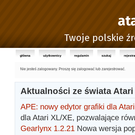
at
Twoje polskie źr
główna
użytkownicy
regulamin
szukaj
rejestr
Nie jesteś zalogowany.
Proszę się zalogować lub zarejestrować.
Aktualności ze świata Atari
APE: nowy edytor grafiki dla Atari
dla Atari XL/XE, pozwalające rów
Gearlynx 1.2.21
Nowa wersja popu