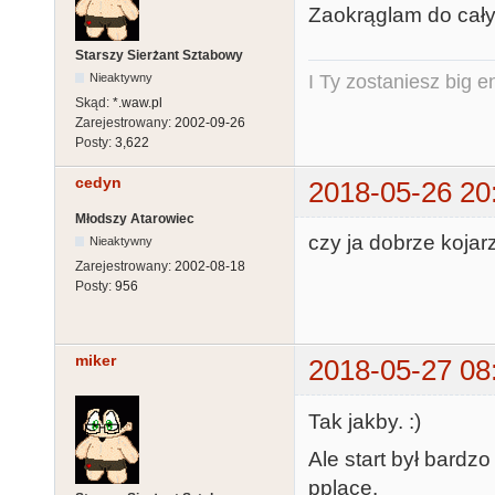
Zaokrąglam do całyc
Starszy Sierżant Sztabowy
Nieaktywny
I Ty zostaniesz big e
Skąd:
*.waw.pl
Zarejestrowany:
2002-09-26
Posty:
3,622
cedyn
2018-05-26 20
Młodszy Atarowiec
czy ja dobrze kojarz
Nieaktywny
Zarejestrowany:
2002-08-18
Posty:
956
miker
2018-05-27 08
Tak jakby. :)
Ale start był bardz
pplace.