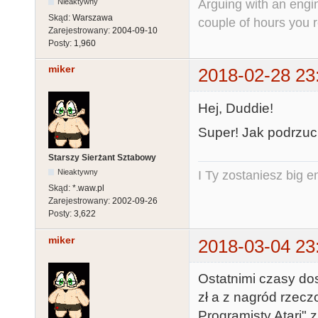
Arguing with an engine
Nieaktywny
Skąd:
Warszawa
couple of hours you rea
Zarejestrowany:
2004-09-10
Posty:
1,960
miker
2018-02-28 23
Hej, Duddie!
Super! Jak podrzuci
Starszy Sierżant Sztabowy
Nieaktywny
I Ty zostaniesz big e
Skąd:
*.waw.pl
Zarejestrowany:
2002-09-26
Posty:
3,622
miker
2018-03-04 23
Ostatnimi czasy do
zł a z nagród rzec
Programisty Atari" 