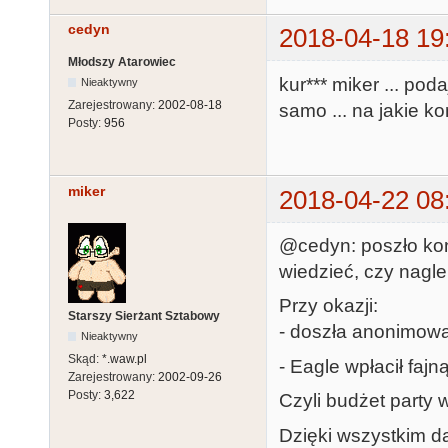
cedyn
2018-04-18 19
Młodszy Atarowiec
kur*** miker ... po
Nieaktywny
Zarejestrowany:
2002-08-18
samo ... na jakie k
Posty:
956
miker
2018-04-22 08
@cedyn: poszło kon
wiedzieć, czy nagle 
Przy okazji:
Starszy Sierżant Sztabowy
- doszła anonimow
Nieaktywny
Skąd:
*.waw.pl
- Eagle wpłacił faj
Zarejestrowany:
2002-09-26
Posty:
3,622
Czyli budżet party 
Dzięki wszystkim 