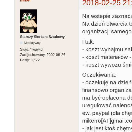
miker
2018-02-25 21
Na wstępie zaznacz
Na dzień otwarcia 
organizacji samego
Starszy Sierżant Sztabowy
I tak:
Nieaktywny
- koszt wynajmu sal
Skąd:
*.waw.pl
Zarejestrowany:
2002-09-26
- koszt materiałów -
Posty:
3,622
- koszt wywozu śmie
Oczekiwania:
- oczekuję na dzień
finansowo organiza
ma być opłacona do 
uregulować nalenoś
ew. paypal (dla chę
mikerro[AT]gmail.co
- jak jest ktoś chę