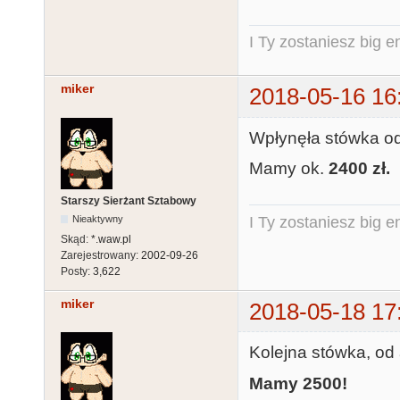
I Ty zostaniesz big e
miker
2018-05-16 16
Wpłynęła stówka o
Mamy ok.
2400 zł.
Starszy Sierżant Sztabowy
Nieaktywny
I Ty zostaniesz big e
Skąd:
*.waw.pl
Zarejestrowany:
2002-09-26
Posty:
3,622
miker
2018-05-18 17
Kolejna stówka, o
Mamy 2500!